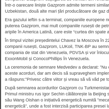
Într-o oarecare liniște Gazprom admite termeni similar
Uzbekistan, două alte mari țări producătoare de gaz d
Era gazului ieftin s-a terminat, companiile europene 
puterea Gazprom, mai mult companiile rusești de petro
aripile în America Latină, care este “curtea din spate
În timpul vizitei președintelui Chavez la Moscova în 22 
companii rusești, Gazprom, LUKoil, TNK-BP au semna
compania de stat din Venezuela, PDVSA și vor înlocui
ExxonMobil și ConocoPhillips în Venezuela.
La ceremonia de semnare Medvedev a declarat: ”Nu 
aceste acorduri, dar am decis să supraveghem imple
a răspuns:”Privesc către viitor și vreau să vă văd pe t
După semnarea acordurilor Gazprom cu Turkmenistan
Primul ministru rus Igor Sechin călătorește la Beijing
său Wang Oishan o inițiativă energetică numită ”mec
energetică”, unde a fost interzisă participarea presei l