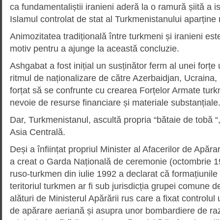
ca fundamentaliștii iranieni aderă la o ramură șiită a i
Islamul controlat de stat al Turkmenistanului aparține
Animozitatea tradițională între turkmeni și iranieni e
motiv pentru a ajunge la această concluzie.
Ashgabat a fost inițial un susținător ferm al unei forțe
ritmul de naționalizare de către Azerbaidjan, Ucraina
forțat să se confrunte cu crearea Forțelor Armate turk
nevoie de resurse financiare și materiale substanțiale.
Dar, Turkmenistanul, ascultă propria “bătaie de tobă “
Asia Centrală.
Deși a înființat propriul Minister al Afacerilor de Apăra
a creat o Garda Națională de ceremonie (octombrie 19
ruso-turkmen din iulie 1992 a declarat că formațiunile 
teritoriul turkmen ar fi sub jurisdicția grupei comune 
alături de Ministerul Apărării rus care a fixat controlul
de apărare aeriană și asupra unor bombardiere de rază