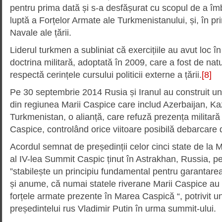
pentru prima dată și s-a desfășurat cu scopul de a îm
luptă a Forțelor Armate ale Turkmenistanului, și, în pri
Navale ale țării.
Liderul turkmen a subliniat că exercițiile au avut loc în
doctrina militară, adoptată în 2009, care a fost de nat
respectă cerințele cursului politicii externe a țării.
[8]
Pe 30 septembrie 2014 Rusia și Iranul au construit u
din regiunea Marii Caspice care includ Azerbaijan, Ka
Turkmenistan, o alianță, care refuză prezența militară 
Caspice, controlând orice viitoare posibilă debarcare 
Acordul semnat de președinții celor cinci state de la 
al IV-lea Summit Caspic ținut în Astrakhan, Russia, 
”stabilește un principiu fundamental pentru garantarea st
și anume, că numai statele riverane Marii Caspice au
forțele armate prezente în Marea Caspică “, potrivit un
președintelui rus Vladimir Putin în urma summit-ului.