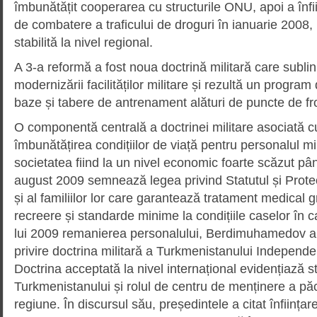
îmbunătățit cooperarea cu structurile ONU, apoi a înfii
de combatere a traficului de droguri în ianuarie 2008,
stabilită la nivel regional.
A 3-a reformă a fost noua doctrină militară care subli
modernizării facilităților militare și rezultă un program
baze și tabere de antrenament alături de puncte de f
O componentă centrală a doctrinei militare asociată c
îmbunătățirea condițiilor de viață pentru personalul milit
societatea fiind la un nivel economic foarte scăzut p
august 2009 semnează legea privind Statutul și Protecț
și al familiilor lor care garantează tratament medical g
recreere și standarde minime la condițiile caselor în c
lui 2009 remanierea personalului, Berdimuhamedov a
privire doctrina militară a Turkmenistanului Independ
Doctrina acceptată la nivel internațional evidențiază st
Turkmenistanului și rolul de centru de menținere a păcii
regiune. În discursul său, președintele a citat înființ