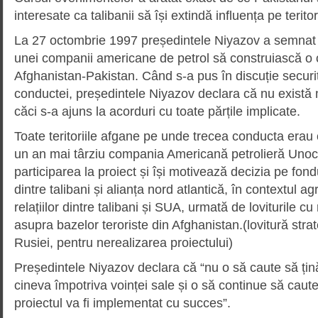
interesate ca talibanii să își extindă influența pe terito
La 27 octombrie 1997 președintele Niyazov a semnat 
unei companii americane de petrol să construiască o
Afghanistan-Pakistan. Când s-a pus în discuție securi
conductei, președintele Niyazov declara că nu există 
căci s-a ajuns la acorduri cu toate părțile implicate.
Toate teritoriile afgane pe unde trecea conducta erau c
un an mai târziu compania Americană petrolieră Uno
participarea la proiect și își motivează decizia pe fondul
dintre talibani și alianța nord atlantică, în contextul ag
relațiilor dintre talibani și SUA, urmată de loviturile 
asupra bazelor teroriste din Afghanistan.(lovitură str
Rusiei, pentru nerealizarea proiectului)
Președintele Niyazov declara că “nu o să caute să țină
cineva împotriva voinței sale și o să continue să caute p
proiectul va fi implementat cu succes”.