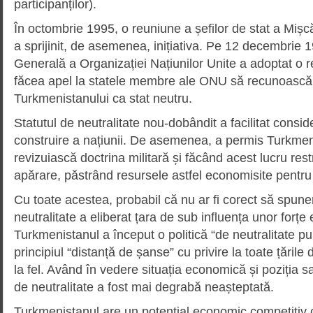
participanților).
În octombrie 1995, o reuniune a șefilor de stat a Mișcăr
a sprijinit, de asemenea, inițiativa. Pe 12 decembrie
Generală a Organizației Națiunilor Unite a adoptat o r
făcea apel la statele membre ale ONU să recunoască 
Turkmenistanului ca stat neutru.
Statutul de neutralitate nou-dobândit a facilitat consid
construire a națiunii. De asemenea, a permis Turkmeni
revizuiască doctrina militară și făcând acest lucru rest
apărare, păstrând resursele astfel economisite pentr
Cu toate acestea, probabil că nu ar fi corect să spune
neutralitate a eliberat țara de sub influența unor forțe
Turkmenistanul a început o politică “de neutralitate pu
principiul “distanță de șanse” cu privire la toate țările
la fel. Având în vedere situația economică și poziția 
de neutralitate a fost mai degrabă neașteptată.
Turkmenistanul are un potențial economic competitiv c