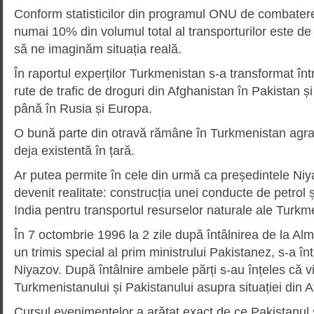
Conform statisticilor din programul ONU de combatere a
numai 10% din volumul total al transporturilor este de 
să ne imaginăm situația reală.
În raportul experților Turkmenistan s-a transformat înt
rute de trafic de droguri din Afghanistan în Pakistan și
până în Rusia și Europa.
O bună parte din otravă rămâne în Turkmenistan agrav
deja existentă în țară.
Ar putea permite în cele din urmă ca președintele Niya
devenit realitate: construcția unei conducte de petrol 
India pentru transportul resurselor naturale ale Turkm
În 7 octombrie 1996 la 2 zile după întâlnirea de la Alma
un trimis special al prim ministrului Pakistanez, s-a în
Niyazov. După întâlnire ambele părți s-au înțeles că v
Turkmenistanului și Pakistanului asupra situației din 
Cursul evenimentelor a arătat exact de ce Pakistanul 