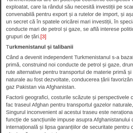
exploatat, care la rândul său necesită investiții pe sc
convenabilă pentru export și a rutelor de import, și a
un secret că în spatele oricărei mari investiții, în spec
conducte mari de petrol și gaze, se află interese politi
grupuri de țări.
[3]
T
urkmenistanul și talibanii
Când a devenit independent Turkmenistanul s-a bazat
primă, construind noi conducte de petrol și gaze, drum
rute alternative pentru transportul de materie primă ș
naturale au fost dezvoltate, conducerea țării favorizâ
gaz Pakistan via Afghanistan.
Factorii geografici, costurile scăzute și perspectivele
fac traseul Afghan pentru transportul gazelor naturale,
Singurul inconvenient al acestui traseu este neraționali
funcție de sancțiunile impuse asupra Afghanistanului
internațională și lipsa garanțiilor de securitate pentru