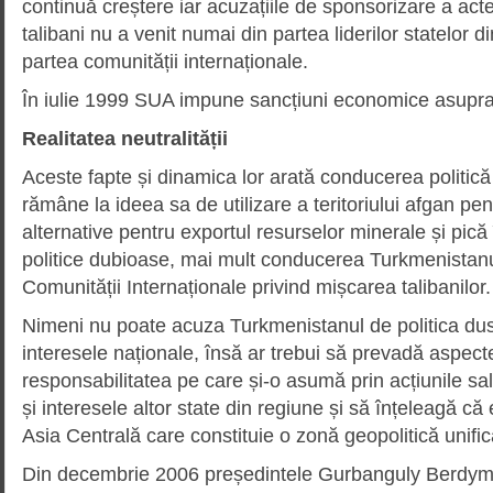
continuă creștere iar acuzațiile de sponsorizare a acte
talibani nu a venit numai din partea liderilor statelor di
partea comunității internaționale.
În iulie 1999 SUA impune sancțiuni economice asupra 
Realitatea neutralității
Aceste fapte și dinamica lor arată conducerea politic
rămâne la ideea sa de utilizare a teritoriului afgan pen
alternative pentru exportul resurselor minerale și pică 
politice dubioase, mai mult conducerea Turkmenistanul
Comunității Internaționale privind mișcarea talibanilor.
Nimeni nu poate acuza Turkmenistanul de politica dus
interesele naționale, însă ar trebui să prevadă aspect
responsabilitatea pe care și-o asumă prin acțiunile sal
și interesele altor state din regiune și să înțeleagă că
Asia Centrală care constituie o zonă geopolitică unific
Din decembrie 2006 președintele Gurbanguly Berdy