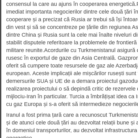
consensul la care au ajuns în cooperarea energetică.P
imediat importanta negocierilor dintre cele două țări în 
cooperare și a precizat că Rusia ar trebui să își întoarc
din vest și să se concentreze pe țările din regiunea Asia
dintre China și Rusia sunt la cele mai înalte niveluri di
stabilit disputele referitoare la problemele de frontieră ș
militare reunite.Acordurile cu Turkmenistanul asigură 
rusesc în exportul de gaze din Asia Centrală. Gazp
oferit să cumpere toate resursele de gaz ale Azerbadja
european. Aceste implicații ale mișcărilor rusești sunt
demersurile SUA și UE de a demara proiectul gazod
realizarea proiectului o să depindă critic de rezervele 
mijlociu-Iran în particular. Turcia a îmbrățișat idea ca
cu gaz Europa și s-a oferit să intermedieze negocieri
Iranul a fost prima țară care a recunoscut Turkmenist
și de atunci cele două țări au dezvoltat relații bune ș
în domeniul transporturilor, au dezvoltat infrastructura
energetice.