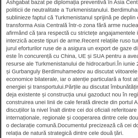
Ashgabat bazat pe diplomația preventivă în Asia Cent
politicii de neutralitate a Turkmenistanului. Berdimu
sublinieze faptul că Turkmenistanul sprijină pe deplin
transforma Asia Centrală într-o zona fără arme nuclea
afirmând că țara respectă cu strictețe angajamentele i
interzică aceste tipuri de arme.Recent relațiile ruso t
jurul eforturilor ruse de a asigura un export de gaze 
este în concurență cu China, UE și SUA pentru a ave
resurse ale Turkmenistanului de hidrocarburi.În iuni
și Gurbanguly Berdimuhamedov au discutat viitoarele
economice bilaterale, iar o atenție particulară a fost a
energiei și transportului.Părțile au discutat îmbunătățir
deja existente și construcția unui gazoduct nou în reg
construirea unei linii de cale ferată directe din portul
discuțiilor la nivel înalt dintre cei doi oficiali referitoa
internaționale, regionale și cooperarea dintre cele două
o declarație comună.Documentul precizează că cei do
relația de natură strategică dintre cele două țări.