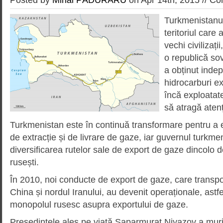
Turkmenistanul
teritoriul care 
vechi civilizați
o republică sov
a obținut inde
hidrocarburi ex
încă exploatat
să atragă atenț
Turkmenistan este în continuă transformare pentru a e
de extracție și de livrare de gaze, iar guvernul turkme
diversificarea rutelor sale de export de gaze dincolo
rusești.
În 2010, noi conducte de export de gaze, care transp
China și nordul Iranului, au devenit operaționale, astfe
monopolul rusesc asupra exportului de gaze.
Președintele ales pe viață Saparmurat Niyazov a muri