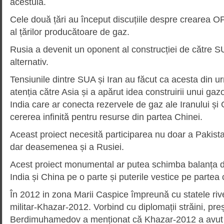
acestuia.
Cele două țări au început discuțiile despre crearea 
al țărilor producătoare de gaz.
Rusia a devenit un oponent al construcției de către 
alternativ.
Tensiunile dintre SUA și Iran au făcut ca acesta din u
atenția către Asia și a apărut idea construirii unui gaz
India care ar conecta rezervele de gaz ale Iranului și 
cererea infinită pentru resurse din partea Chinei.
Aceast proiect necesită participarea nu doar a Pakistan
dar deasemenea și a Rusiei.
Acest proiect monumental ar putea schimba balanța d
India și China pe o parte și puterile vestice pe partea 
În 2012 in zona Marii Caspice împreună cu statele rive
militar-Khazar-2012. Vorbind cu diplomații străini, pr
Berdimuhamedov a menționat că Khazar-2012 a avut 