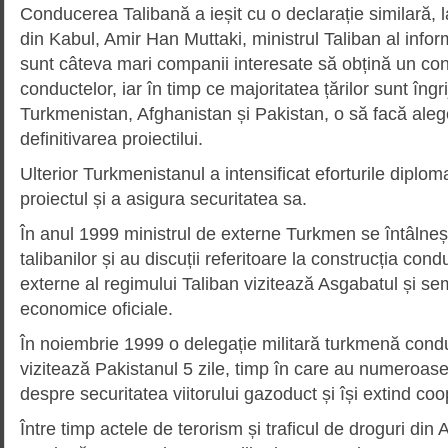
Conducerea Talibană a ieșit cu o declarație similară, la
din Kabul, Amir Han Muttaki, ministrul Taliban al inform
sunt câteva mari companii interesate să obțină un cont
conductelor, iar în timp ce majoritatea țărilor sunt îngr
Turkmenistan, Afghanistan și Pakistan, o să facă alege
definitivarea proiectilui.
Ulterior Turkmenistanul a intensificat eforturile diplo
proiectul și a asigura securitatea sa.
În anul 1999 ministrul de externe Turkmen se întâlnește
talibanilor și au discuții referitoare la construcția condu
externe al regimului Taliban vizitează Asgabatul și s
economice oficiale.
În noiembrie 1999 o delegație militară turkmenă condu
vizitează Pakistanul 5 zile, timp în care au numeroase î
despre securitatea viitorului gazoduct și își extind coo
Între timp actele de terorism și traficul de droguri din 