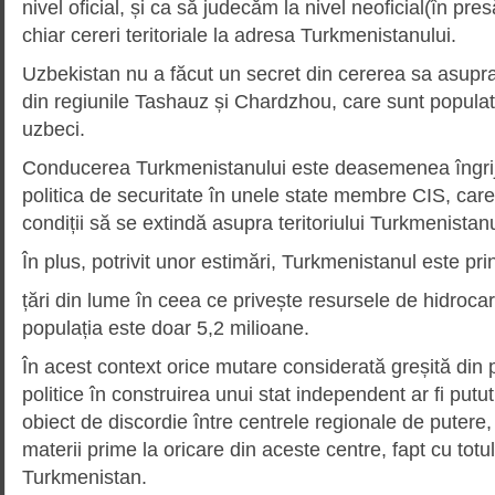
nivel oficial, și ca să judecăm la nivel neoficial(în pres
chiar cereri teritoriale la adresa Turkmenistanului.
Uzbekistan nu a făcut un secret din cererea sa asupra t
din regiunile Tashauz și Chardzhou, care sunt populate
uzbeci.
Conducerea Turkmenistanului este deasemenea îngrijo
politica de securitate în unele state membre CIS, car
condiții să se extindă asupra teritoriului Turkmenistanu
În plus, potrivit unor estimări, Turkmenistanul este pr
țări din lume în ceea ce privește resursele de hidrocar
populația este doar 5,2 milioane.
În acest context orice mutare considerată greșită din 
politice în construirea unui stat independent ar fi put
obiect de discordie între centrele regionale de puter
materii prime la oricare din aceste centre, fapt cu totu
Turkmenistan.