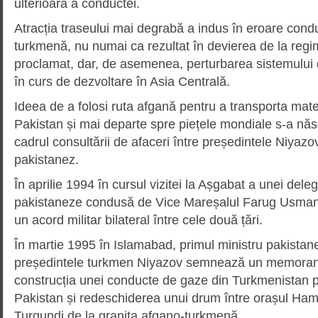
ulterioară a conductei.
Atracția traseului mai degrabă a indus în eroare cond
turkmenă, nu numai ca rezultat în devierea de la regim
proclamat, dar, de asemenea, perturbarea sistemului 
în curs de dezvoltare în Asia Centrală.
Ideea de a folosi ruta afgană pentru a transporta mat
Pakistan și mai departe spre piețele mondiale s-a năs
cadrul consultării de afaceri între președintele Niyazov
pakistanez.
În aprilie 1994 în cursul vizitei la Așgabat a unei deleg
pakistaneze condusă de Vice Mareșalul Farug Usma
un acord militar bilateral între cele două țări.
În martie 1995 în Islamabad, primul ministru pakistan
președintele turkmen Niyazov semnează un memorand
construcția unei conducte de gaze din Turkmenistan p
Pakistan și redeschiderea unui drum între orașul Ham
Turgundi de la granița afgano-turkmenă.