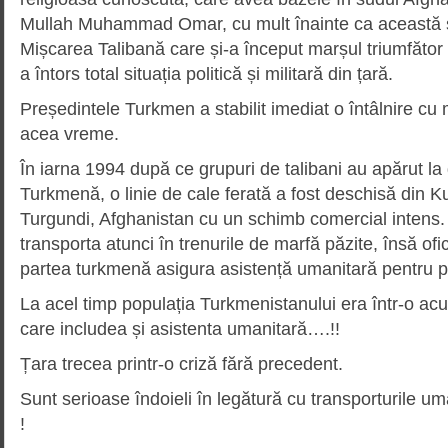
Mullah Muhammad Omar, cu mult înainte ca această s
Mișcarea Talibană care și-a început marșul triumfător pr
a întors total situația politică și militară din țară.
Președintele Turkmen a stabilit imediat o întâlnire cu
acea vreme.
În iarna 1994 după ce grupuri de talibani au apărut la
Turkmenă, o linie de cale ferată a fost deschisă din 
Turgundi, Afghanistan cu un schimb comercial intens. 
transporta atunci în trenurile de marfă păzite, însă ofic
partea turkmenă asigura asistență umanitară pentru po
La acel timp populația Turkmenistanului era într-o a
care includea și asistenta umanitară….!!
Țara trecea printr-o criză fără precedent.
Sunt serioase îndoieli în legătură cu transporturile u
!