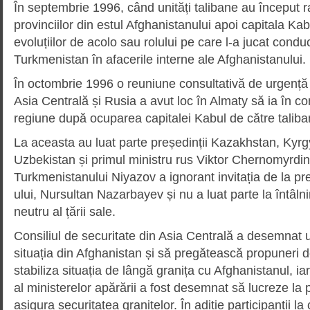
În septembrie 1996, când unități talibane au început r
provinciilor din estul Afghanistanului apoi capitala Kab
evoluțiilor de acolo sau rolului pe care l-a jucat condu
Turkmenistan în afacerile interne ale Afghanistanului.
În octombrie 1996 o reuniune consultativă de urgență a
Asia Centrală și Rusia a avut loc în Almaty să ia în co
regiune după ocuparea capitalei Kabul de către taliba
La aceasta au luat parte președinții Kazakhstan, Kyrgy
Uzbekistan și primul ministru rus Viktor Chernomyrdin
Turkmenistanului Niyazov a ignorant invitația de la p
ului, Nursultan Nazarbayev și nu a luat parte la întâlni
neutru al țării sale.
Consiliul de securitate din Asia Centrală a desemnat 
situația din Afghanistan și să pregătească propuneri 
stabiliza situația de lângă granița cu Afghanistanul, iar
al ministerelor apărării a fost desemnat să lucreze la 
asigura securitatea granițelor. În adiție participanții l