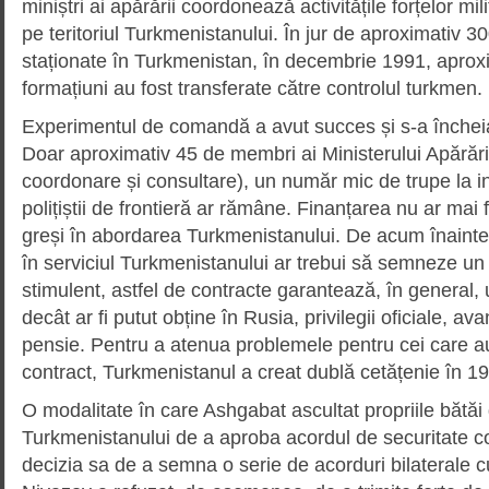
miniștri ai apărării coordonează activitățile forțelor mi
pe teritoriul Turkmenistanului. În jur de aproximativ 30
staționate în Turkmenistan, în decembrie 1991, aproxi
formațiuni au fost transferate către controlul turkmen.
Experimentul de comandă a avut succes și s-a încheia
Doar aproximativ 45 de membri ai Ministerului Apărări
coordonare și consultare), un număr mic de trupe la inst
polițiștii de frontieră ar rămâne. Finanțarea nu ar mai f
greși în abordarea Turkmenistanului. De acum înainte, to
în serviciul Turkmenistanului ar trebui să semneze un
stimulent, astfel de contracte garantează, în general,
decât ar fi putut obține în Rusia, privilegii oficiale, av
pensie. Pentru a atenua problemele pentru cei care 
contract, Turkmenistanul a creat dublă cetățenie în 1
O modalitate în care Ashgabat ascultat propriile bătăi 
Turkmenistanului de a aproba acordul de securitate co
decizia sa de a semna o serie de acorduri bilaterale 