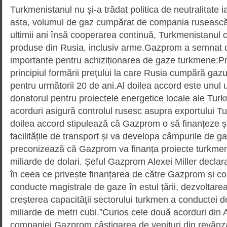
Turkmenistanul nu și-a trădat politica de neutralitate
asta, volumul de gaz cumpărat de compania ruseasc
ultimii ani însă cooperarea continuă, Turkmenistanul c
produse din Rusia, inclusiv arme.Gazprom a semnat 
importante pentru achiziționarea de gaze turkmene:P
principiul formării prețului la care Rusia cumpără gaz
pentru următorii 20 de ani.Al doilea accord este unul
donatorul pentru proiectele energetice locale ale Tur
acorduri asigură controlul rusesc asupra exportului 
doilea accord stipulează că Gazprom o să finanțeze ș
facilitățile de transport și va developa câmpurile de ga
preconizează că Gazprom va finanța proiecte turkmen
miliarde de dolari. Șeful Gazprom Alexei Miller decla
în ceea ce privește finanțarea de către Gazprom și co
conducte magistrale de gaze în estul țării, dezvoltar
creșterea capacității sectorului turkmen a conductei d
miliarde de metri cubi.”Curios cele două acorduri din
companiei Gazprom câștigarea de venituri din revânz