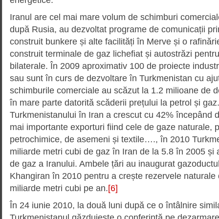
Iranul are cel mai mare volum de schimburi comercial
după Rusia, au dezvoltat programe de comunicații prin
construit bunkere și alte facilități în Merve și o rafin
construit terminale de gaz lichefiat și autostrăzi pentru
bilaterale. În 2009 aproximativ 100 de proiecte industr
sau sunt în curs de dezvoltare în Turkmenistan cu ajut
schimburile comerciale au scăzut la 1.2 milioane de do
în mare parte datorită scăderii prețului la petrol și gaz
Turkmenistanului în Iran a crescut cu 42% începând d
mai importante exporturi fiind cele de gaze naturale, 
petrochimice, de asemeni și textile…., în 2010 Turkm
miliarde metri cubi de gaz în Iran de la 5.8 în 2005 ș
de gaz a Iranului. Ambele țări au inaugurat gazoduc
Khangiran în 2010 pentru a crește rezervele naturale d
miliarde metri cubi pe an.
[6]
În 24 iunie 2010, la două luni după ce o întâlnire simil
Turkmenistanul găzduiește o conferință pe dezarmare 