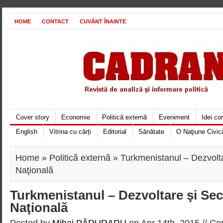
HOME
CONTACT
CUVÂNT ÎNAINTE
Cover story
Economie
Politică externă
Eveniment
Idei c
English
Vitrina cu cărți
Editorial
Sănătate
O Naţiune Civic
Home
»
Politică externă
» Turkmenistanul – Dezvolta
Naţională
Turkmenistanul – Dezvoltare şi Sec
Naţională
Posted by
Mihai PĂDURARU
on Apr 14th, 2015 //
Co