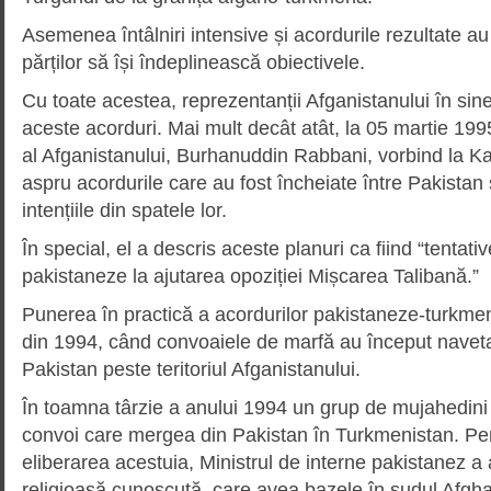
Asemenea întâlniri intensive și acordurile rezultate a
părților să își îndeplinească obiectivele.
Cu toate acestea, reprezentanții Afganistanului în sine
aceste acorduri. Mai mult decât atât, la 05 martie 199
al Afganistanului, Burhanuddin Rabbani, vorbind la Kab
aspru acordurile care au fost încheiate între Pakistan
intențiile din spatele lor.
În special, el a descris aceste planuri ca fiind “tentati
pakistaneze la ajutarea opoziției Mișcarea Talibană.”
Punerea în practică a acordurilor pakistaneze-turkme
din 1994, când convoaiele de marfă au început naveta
Pakistan peste teritoriul Afganistanului.
În toamna târzie a anului 1994 un grup de mujahedini
convoi care mergea din Pakistan în Turkmenistan. Pe
eliberarea acestuia, Ministrul de interne pakistanez a 
religioasă cunoscută, care avea bazele în sudul Afgh