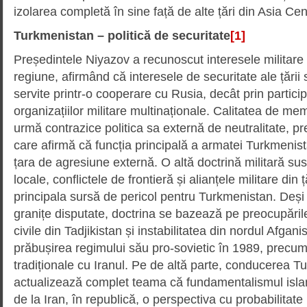
izolarea completă în sine față de alte țări din Asia Cen
Turkmenistan – politică de securitate
[1]
Președintele Niyazov a recunoscut interesele militare 
regiune, afirmând că interesele de securitate ale țării 
servite printr-o cooperare cu Rusia, decât prin partici
organizațiilor militare multinaționale. Calitatea de me
urmă contrazice politica sa externă de neutralitate, pr
care afirmă că funcția principală a armatei Turkmenist
țara de agresiune externă. O altă doctrină militară su
locale, conflictele de frontieră și alianțele militare din 
principala sursă de pericol pentru Turkmenistan. Deș
granițe disputate, doctrina se bazează pe preocupările
civile din Tadjikistan și instabilitatea din nordul Afgan
prăbușirea regimului său pro-sovietic în 1989, precum 
tradiționale cu Iranul. Pe de altă parte, conducerea T
actualizează complet teama că fundamentalismul isla
de la Iran, în republică, o perspectiva cu probabilita