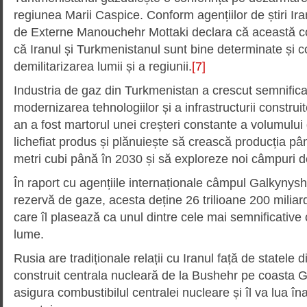
regiunea Marii Caspice. Conform agențiilor de știri Ira
de Externe Manouchehr Mottaki declara că această c
că Iranul și Turkmenistanul sunt bine determinate și 
demilitarizarea lumii și a regiunii.
[7]
Industria de gaz din Turkmenistan a crescut semnificati
modernizarea tehnologiilor și a infrastructurii construit
an a fost martorul unei creșteri constante a volumului 
lichefiat produs și plănuiește să crească producția pâ
metri cubi până în 2030 și să exploreze noi câmpuri d
În raport cu agențiile internaționale câmpul Galkynys
rezervă de gaze, acesta deține 26 trilioane 200 miliar
care îl plasează ca unul dintre cele mai semnificativ
lume.
Rusia are tradiționale relații cu Iranul față de statele 
construit centrala nucleară de la Bushehr pe coasta G
asigura combustibilul centralei nucleare și îl va lua