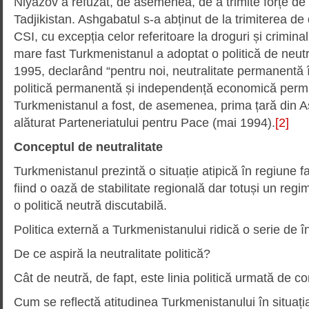
Niyazov a refuzat, de asemenea, de a trimite forțe de 
Tadjikistan. Ashgabatul s-a abținut de la trimiterea de 
CSI, cu excepția celor referitoare la droguri și crimina
mare fast Turkmenistanul a adoptat o politică de neutra
1995, declarând “pentru noi, neutralitate permanentă
politică permanentă și independență economică perm
Turkmenistanul a fost, de asemenea, prima țară din A
alăturat Parteneriatului pentru Pace (mai 1994).
[2]
Conceptul de neutralitate
Turkmenistanul prezintă o situație atipică în regiune fa
fiind o oază de stabilitate regională dar totuși un reg
o politică neutră discutabilă.
Politica externă a Turkmenistanului ridică o serie de în
De ce aspiră la neutralitate politică?
Cât de neutră, de fapt, este linia politică urmată de c
Cum se reflectă atitudinea Turkmenistanului în situaț