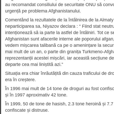
au recomandat consiliului de securitate ONU să conv
urgență pe problema Afghanistanului.
Comentând la rezultatele de la întâlnirea de la Almaty
neparticiparea sa, Niyazov declara : “ Fiind stat neut
intenționează să ia parte la astfel de întâlniri. Tot ce 
Afghanistan sunt afacerile interne ale poporului afgan,
vedem mișcarea talibană ca pe o amenințare la securi
mai mult de un an, o parte din granița Turkmeno-Afgh
reprezentanții acestei mișcări, iar această secțiune de
departe cea mai liniștită azi.”
Situația era chiar înrăutățită din cauza traficului de dr
era în creștere.
În 1996 mai mult de 14 tone de droguri au fost confisc
și în 1997 aproximativ 42 tone.
În 1999, 50 de tone de hasish, 2.3 tone heroină și 7.7
confiscate și distruse.