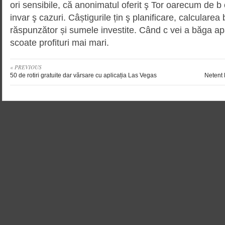
ori sensibile, că anonimatul oferit ş Tor oarecum de b
invar ş cazuri. Câștigurile țin ş planificare, calcularea 
răspunzător și sumele investite. Când c vei a băga apă
scoate profituri mai mari.
« PREVIOUS
50 de rotiri gratuite dar vărsare cu aplicația Las Vegas
Netent 