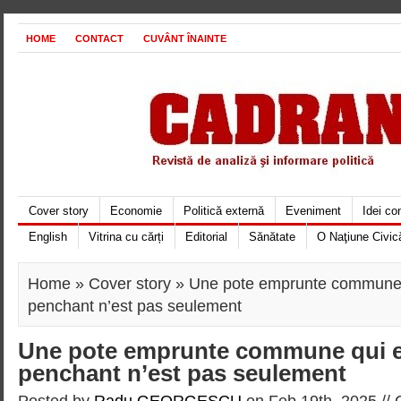
HOME
CONTACT
CUVÂNT ÎNAINTE
Cover story
Economie
Politică externă
Eveniment
Idei c
English
Vitrina cu cărți
Editorial
Sănătate
O Naţiune Civic
Home
»
Cover story
» Une pote emprunte commune 
penchant n’est pas seulement
Une pote emprunte commune qui e
penchant n’est pas seulement
Posted by
Radu GEORGESCU
on Feb 19th, 2025 //