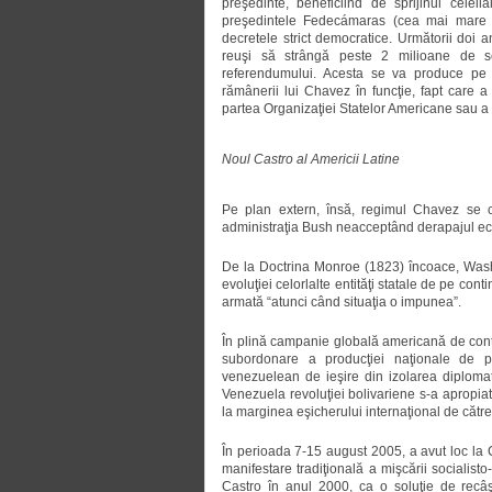
preşedinte, beneficiind de sprijinul celeil
preşedintele Fedecámaras (cea mai mare 
decretele strict democratice. Următorii doi a
reuşi să strângă peste 2 milioane de se
referendumului. Acesta se va produce pe
rămânerii lui Chavez în funcţie, fapt care a 
partea Organizaţiei Statelor Americane sau a C
Noul Castro al Americii Latine
Pe plan extern, însă, regimul Chavez se co
administraţia Bush neacceptând derapajul ec
De la Doctrina Monroe (1823) încoace, Washin
evoluţiei celorlalte entităţi statale de pe con
armată “atunci când situaţia o impunea”.
În plină campanie globală americană de contr
subordonare a producţiei naţionale de pet
venezuelean de ieşire din izolarea diplomat
Venezuela revoluţiei bolivariene s-a apropiat
la marginea eşicherului internaţional de cătr
În perioada 7-15 august 2005, a avut loc la 
manifestare tradiţională a mişcării socialis
Castro în anul 2000, ca o soluţie de recâşti