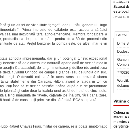
state, a r
Scapat de
este boal
David C. K
ă şi un alt fel de vizibilitate “graţie” liderului său, generalul Hugo
imperialist”. Prima impresie de călătorie este aceea a sărăciei
ândva cea mai dezvoltată ţară latino-americane. Membră fondatoare a
LATEST
, producţia sa de petrol contând pentru circa 80 de procente din
niturile de stat. Preţul benzinei la pompă este, de altfel, mai ieftin
Dime Sl
Dudesp
tate agricolă impresionantă, dar şi un potenţial turistic excepţional
Gambli
i beneficiază de o diversitate naturală aparte dată de vecinătatea la
Compre
 aparţin Caracasului), de lanţuri muntoase şi defilee (de amintit cea
delta fluviului Orinoco, de câmpiile (llanos) sau de jungla din sud,
77062
ni turişti. O dovadă cotidiană în acest sens o reprezintă starea
Weryfik
ortante stabilimente din Caracas, Hilton, având o faţadă în ton cu
dokume
ş. Poţi însă să te declari satisfăcut când, după o zi de preumblare
ie igienică şi cuier doar la toaleta unui astfel de hotel de cinci stele.
itala fiind mărginită de favele, căţărate pe înălţimi, fără canalizare,
ră haotică de construcţii primitive din cărămidă, BCA sau piatră.
Vitrina 
Colega no
MIRCEA a
membru a
ugo Rafael Chavez Frias, militar de carieră, este poate simptomatic
de Științe