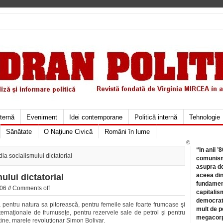
xternă
Eveniment
Idei contemporane
Politică internă
Tehnologie
Sănătate
O Naţiune Civică
Români în lume
©
“In anii ’
ia socialismului dictatorial
comunismu
asupra de
aceea din
ului dictatorial
fundament
06 //
Comments off
capitalis
democrati
ă pentru natura sa pitorească, pentru femeile sale foarte frumoase şi
mult de pe
ternaţionale de frumuseţe, pentru rezervele sale de petrol şi pentru
megacorpo
atine, marele revoluţionar Simon Bolivar.