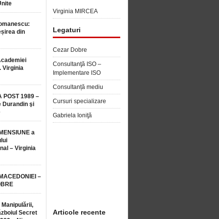
Unite
Virginia MIRCEA
Romanescu:
Legaturi
șirea din
Cezar Dobre
Academiei
Consultanţă ISO –
 Virginia
Implementare ISO
Consultanță mediu
 POST 1989 –
Cursuri specializare
 Durandin şi
e
Gabriela Ioniţă
MENSIUNE a
lui
nal – Virginia
 MACEDONIEI –
OBRE
 Manipulării,
Articole recente
ăzboiul Secret