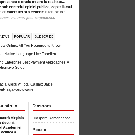
eprezentat o cruda trezire la realitate...
 sub controlul opiniei publice, capitalismul
a democratiei si a economiei de piata.”
orten, in Lumea post-corporatista.
 NEWS
POPULAR
SUBSCRIBE
ots Online: All You Required to Know
in Native-Language Live Tabellen
ng Enterprise Best Payment Approaches: A
hensive Guide
6
acja wieku w Total Casino: Jakie
nty są akceptowane
cu cărți »
Diaspora
astră Virginia
Diaspora Romaneasca
 devenit
l Academiei
Poezie
 Politice a