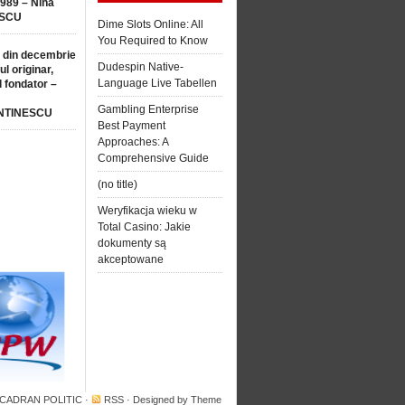
1989 – Nina
SCU
Dime Slots Online: All
You Required to Know
 din decembrie
Dudespin Native-
ul originar,
Language Live Tabellen
l fondator –
Gambling Enterprise
NTINESCU
Best Payment
Approaches: A
Comprehensive Guide
(no title)
Weryfikacja wieku w
Total Casino: Jakie
dokumenty są
akceptowane
 CADRAN POLITIC
·
RSS
· Designed by
Theme