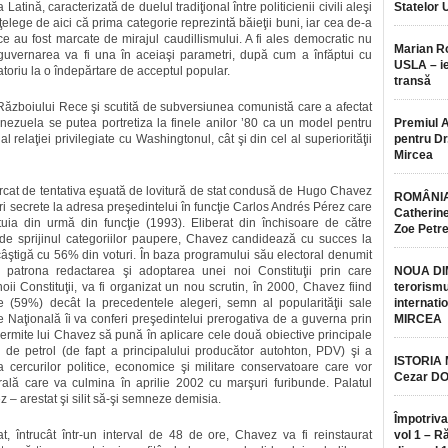
tină, caracterizată de duelul tradiţional între politicienii civili aleşi
Statelor 
elege de aici că prima categorie reprezintă băieţii buni, iar cea de-a
ice au fost marcate de mirajul caudillismului. A fi ales democratic nu
Marian 
 guvernarea va fi una în aceiaşi parametri, după cum a înfăptui cu
USLA – ie
toriu la o îndepărtare de acceptul popular.
transă
l Războiului Rece şi scutită de subversiunea comunistă care a afectat
enezuela se putea portretiza la finele anilor ’80 ca un model pentru
Premiul 
l relaţiei privilegiate cu Washingtonul, cât şi din cel al superiorităţii
pentru Dr.
Mircea
rcat de tentativa eşuată de lovitură de stat condusă de Hugo Chavez
ROMÂNIA
ri secrete la adresa preşedintelui în funcţie Carlos Andrés Pérez care
Catherine
tuia din urmă din funcţie (1993). Eliberat din închisoare de către
Zoe Petr
 de sprijinul categoriilor paupere, Chavez candidează cu succes la
 câştigă cu 56% din voturi. În baza programului său electoral denumit
 patrona redactarea şi adoptarea unei noi Constituţii prin care
NOUA DI
noii Constituţii, va fi organizat un nou scrutin, în 2000, Chavez fiind
terorismu
 (59%) decât la precedentele alegeri, semn al popularităţii sale
internatio
Naţională îi va conferi preşedintelui prerogativa de a guverna prin
MIRCEA
permite lui Chavez să pună în aplicare cele două obiective principale
ei de petrol (de fapt a principalului producător autohton, PDV) şi a
ISTORIA
ta cercurilor politice, economice şi militare conservatoare care vor
Cezar D
lă care va culmina în aprilie 2002 cu marşuri furibunde. Palatul
ez – arestat şi silit să-şi semneze demisia.
Împotriva
t, întrucât într-un interval de 48 de ore, Chavez va fi reinstaurat
vol 1 – R