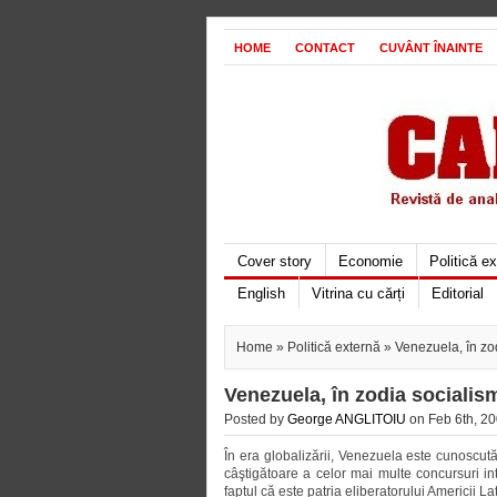
HOME
CONTACT
CUVÂNT ÎNAINTE
Cover story
Economie
Politică e
English
Vitrina cu cărți
Editorial
Home
»
Politică externă
» Venezuela, în zod
Venezuela, în zodia socialism
Posted by
George ANGLITOIU
on Feb 6th, 20
În era globalizării, Venezuela este cunoscut
câştigătoare a celor mai multe concursuri in
faptul că este patria eliberatorului Americii L