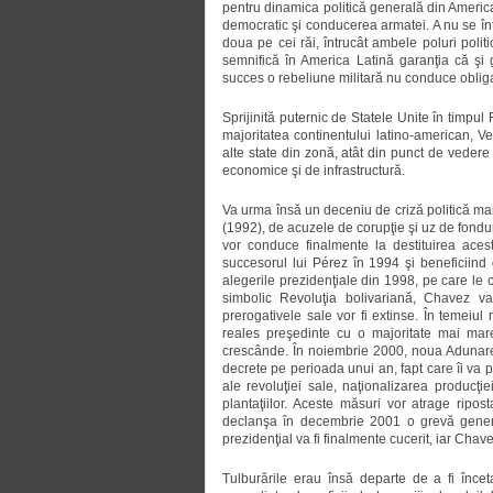
pentru dinamica politică generală din America La
democratic şi conducerea armatei. A nu se înţ
doua pe cei răi, întrucât ambele poluri polit
semnifică în America Latină garanţia că şi
succes o rebeliune militară nu conduce obliga
Sprijinită puternic de Statele Unite în timpu
majoritatea continentului latino-american, V
alte state din zonă, atât din punct de vedere a
economice şi de infrastructură.
Va urma însă un deceniu de criză politică ma
(1992), de acuzele de corupţie şi uz de fondu
vor conduce finalmente la destituirea aces
succesorul lui Pérez în 1994 şi beneficiind
alegerile prezidenţiale din 1998, pe care le
simbolic Revoluţia bolivariană, Chavez va
prerogativele sale vor fi extinse. În temeiul 
reales preşedinte cu o majoritate mai mare
crescânde. În noiembrie 2000, noua Adunare 
decrete pe perioada unui an, fapt care îi va 
ale revoluţiei sale, naţionalizarea producţi
plantaţiilor. Aceste măsuri vor atrage ripos
declanşa în decembrie 2001 o grevă genera
prezidenţial va fi finalmente cucerit, iar Chav
Tulburările erau însă departe de a fi înceta