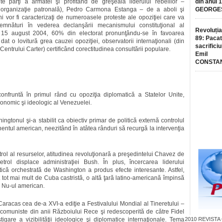
alte părţi a armatei şi profitând de greşeala liderului rebelilor –
din anul 
organizaţie patronală), Pedro Carmona Estanga – de a aboli şi
GEORGE
ni vor fi caracterizaţi de numeroasele proteste ale opoziţiei care va
mnături în vederea declanşării mecanismului constituţional al
Revoluția
 15 august 2004, 60% din electorat pronunţându-se în favoarea
89: Pacat
dat o lovitură grea cauzei opoziţiei, observatorii internaţionali (din
sacrificiu
entrului Carter) certificând corectitudinea consultării populare.
Emil
CONSTA
nfruntă în primul rând cu opoziţia diplomatică a Statelor Unite,
onomic şi ideologic al Venezuelei.
gtonul şi-a stabilit ca obiectiv primar de politică externă controlul
tinentul american, neezitând în atâtea rânduri să recurgă la intervenţia
ol al resurselor, atitudinea revoluţionară a preşedintelui Chavez de
rol displace administraţiei Bush. În plus, încercarea liderului
ică orchestrată de Washington a produs efecte interesante. Astfel,
 tot mai mult de Cuba castristă, o altă ţară latino-americană împinsă
e Nu-ul american.
Caracas cea de-a XVI-a ediţie a Festivalului Mondial al Tineretului –
to-comuniste din anii Războiului Rece şi redescoperită de către Fidel
gare a vizibilităţii ideologice şi diplomatice internaţionale. Tema
2010
REVISTA