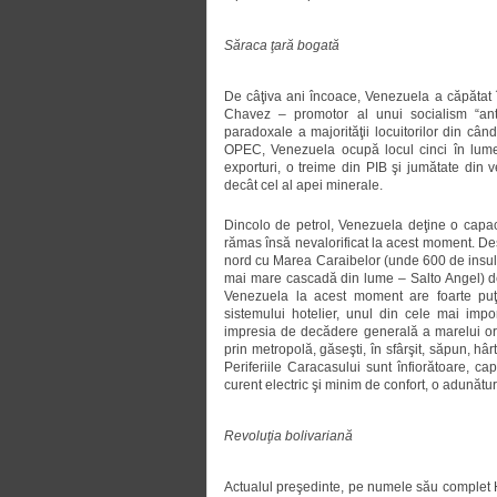
Săraca ţară bogată
De câţiva ani încoace, Venezuela a căpătat îns
Chavez – promotor al unui socialism “anti
paradoxale a majorităţii locuitorilor din c
OPEC, Venezuela ocupă locul cinci în lume
exporturi, o treime din PIB şi jumătate din ve
decât cel al apei minerale.
Dincolo de petrol, Venezuela deţine o capaci
rămas însă nevalorificat la acest moment. Deş
nord cu Marea Caraibelor (unde 600 de insule
mai mare cascadă din lume – Salto Angel) de 
Venezuela la acest moment are foarte puţi
sistemului hotelier, unul din cele mai imp
impresia de decădere generală a marelui ora
prin metropolă, găseşti, în sfârşit, săpun, hârt
Periferiile Caracasului sunt înfiorătoare, cap
curent electric şi minim de confort, o adunătu
Revoluţia bolivariană
Actualul preşedinte, pe numele său complet H