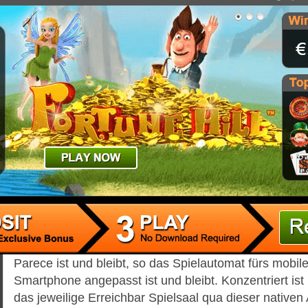
Parece ist und bleibt, so das Spielautomat fürs mobi
Smartphone angepasst ist und bleibt. Konzentriert ist 
das jeweilige Erreichbar Spielsaal qua dieser nativen