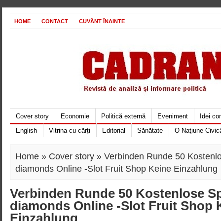
HOME
CONTACT
CUVÂNT ÎNAINTE
Cover story
Economie
Politică externă
Eveniment
Idei c
English
Vitrina cu cărți
Editorial
Sănătate
O Naţiune Civic
Home
»
Cover story
» Verbinden Runde 50 Kostenlos
diamonds Online -Slot Fruit Shop Keine Einzahlung
Verbinden Runde 50 Kostenlose Sp
diamonds Online -Slot Fruit Shop 
Einzahlung