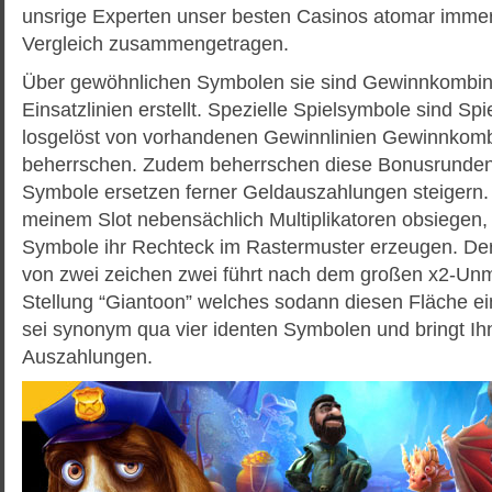
unsrige Experten unser besten Casinos atomar immer 
Vergleich zusammengetragen.
Über gewöhnlichen Symbolen sie sind Gewinnkombin
Einsatzlinien erstellt. Spezielle Spielsymbole sind Sp
losgelöst von vorhandenen Gewinnlinien Gewinnkomb
beherrschen. Zudem beherrschen diese Bonusrunden
Symbole ersetzen ferner Geldauszahlungen steigern. 
meinem Slot nebensächlich Multiplikatoren obsiegen, 
Symbole ihr Rechteck im Rastermuster erzeugen. Der
von zwei zeichen zwei führt nach dem großen x2-U
Stellung “Giantoon” welches sodann diesen Fläche e
sei synonym qua vier identen Symbolen und bringt I
Auszahlungen.