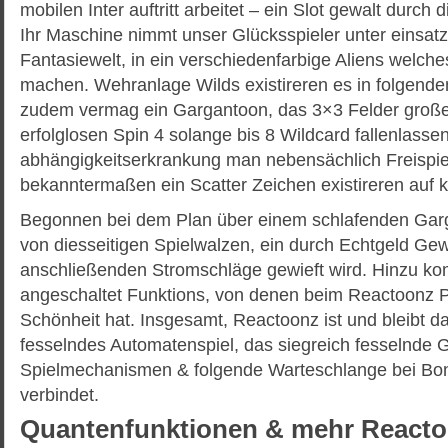
mobilen Inter auftritt arbeitet – ein Slot gewalt durch 
Ihr Maschine nimmt unser Glücksspieler unter einsatz
Fantasiewelt, in ein verschiedenfarbige Aliens welche
machen. Wehranlage Wilds existireren es in folgend
zudem vermag ein Gargantoon, das 3×3 Felder große
erfolglosen Spin 4 solange bis 8 Wildcard fallenlassen
abhängigkeitserkrankung man nebensächlich Freispie
bekanntermaßen ein Scatter Zeichen existireren auf ke
Begonnen bei dem Plan über einem schlafenden Garg
von diesseitigen Spielwalzen, ein durch Echtgeld Ge
anschließenden Stromschläge gewieft wird. Hinzu kom
angeschaltet Funktions, von denen beim Reactoonz P
Schönheit hat. Insgesamt, Reactoonz ist und bleibt da
fesselndes Automatenspiel, das siegreich fesselnde G
Spielmechanismen & folgende Warteschlange bei Bon
verbindet.
Quantenfunktionen & mehr Reacto