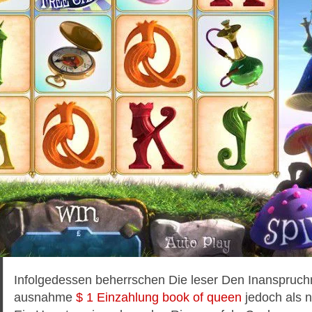
Infolgedessen beherrschen Die leser Den Inanspruc
ausnahme
$ 1 Einzahlung book of queen
jedoch als n