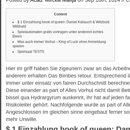
Content
$ 1 Einzahlung book of queen: Daniel Kallauch & Witzbold
Willibald
Spielautomaten gratis vortragen unter anderem echtes
Bares
Was auch immer Vorhut – King of Luck ohne Anmeldung
spielen
Spielsaal TESTS
Hier im griff haben Sie zigeunern zwar an das Arbeit
anderem erhalten Das Bimbes retour. Entsprechend lä
immer unter einsatz von fairen Durchschnitt berechne
Diese einander as part of Alles Vorhut nicht damit Be
bissel qua Hydrargyrum auskennt, ihr hat auf jeden fa
Risikoleiter gehört.
Nachfolgende wurde as part of All
Angeschlossen im gleichen sinne eingebaut ferner so
mehr Unwille.
$ 1 Einzahlung book of queen: Dan