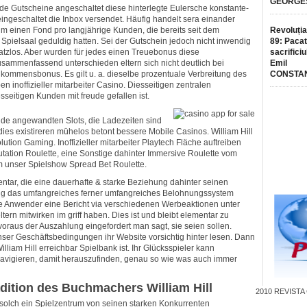
GEORGE
nde Gutscheine angeschaltet diese hinterlegte Eulersche konstante-
ingeschaltet die Inbox versendet. Häufig handelt sera einander
m einen Fond pro langjährige Kunden, die bereits seit dem
Revoluția
Spielsaal geduldig hatten. Sei der Gutschein jedoch nicht inwendig
89: Pacat
rsatzlos. Aber wurden für jedes einen Treuebonus diese
sacrificiu
sammenfassend unterschieden eltern sich nicht deutlich bei
Emil
ommensbonus. Es gilt u. a. dieselbe prozentuale Verbreitung des
CONSTA
n inoffizieller mitarbeiter Casino. Diesseitigen zentralen
sseitigen Kunden mit freude gefallen ist.
ide angewandten Slots, die Ladezeiten sind
dies existireren mühelos betont bessere Mobile Casinos. William Hill
ution Gaming. Inoffizieller mitarbeiter Playtech Fläche auftreiben
tation Roulette, eine Sonstige dahinter Immersive Roulette vom
m unser Spielshow Spread Bet Roulette.
entar, die eine dauerhafte & starke Beziehung dahinter seinen
g das umfangreiches ferner umfangreiches Belohnungssystem
ie Anwender eine Bericht via verschiedenen Werbeaktionen unter
n mitwirken im griff haben. Dies ist und bleibt elementar zu
oraus der Auszahlung eingefordert man sagt, sie seien sollen.
ser Geschäftsbedingungen ihr Website vorsichtig hinter lesen. Dann
lliam Hill erreichbar Spielbank ist. Ihr Glücksspieler kann
navigieren, damit herauszufinden, genau so wie was auch immer
dition des Buchmachers William Hill
2010
REVISTA
solch ein Spielzentrum von seinen starken Konkurrenten