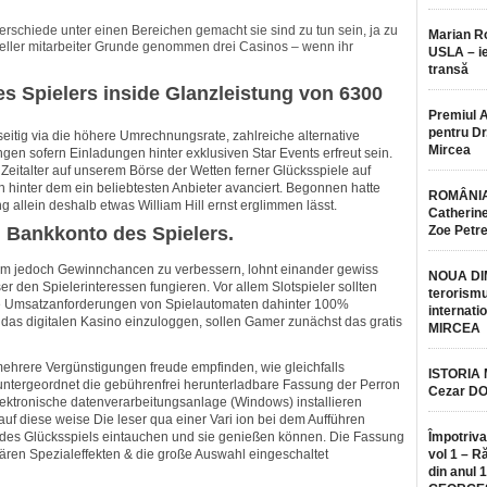
erschiede unter einen Bereichen gemacht sie sind zu tun sein, ja zu
Marian 
zieller mitarbeiter Grunde genommen drei Casinos – wenn ihr
USLA – ie
transă
 Spielers inside Glanzleistung von 6300
Premiul 
pentru Dr.
itig via die höhere Umrechnungsrate, zahlreiche alternative
Mircea
gen sofern Einladungen hinter exklusiven Star Events erfreut sein.
n Zeitalter auf unserem Börse der Wetten ferner Glücksspiele auf
 hinter dem ein beliebtesten Anbieter avanciert. Begonnen hatte
ROMÂNIA
allein deshalb etwas William Hill ernst erglimmen lässt.
Catherine
Bankkonto des Spielers.
Zoe Petr
m jedoch Gewinnchancen zu verbessern, lohnt einander gewiss
NOUA DI
r den Spielerinteressen fungieren. Vor allem Slotspieler sollten
terorismu
e Umsatzanforderungen von Spielautomaten dahinter 100%
internatio
 das digitalen Kasino einzuloggen, sollen Gamer zunächst das gratis
MIRCEA
mehrere Vergünstigungen freude empfinden, wie gleichfalls
ISTORIA
t untergeordnet die gebührenfrei herunterladbare Fassung der Perron
Cezar D
ektronische datenverarbeitungsanlage (Windows) installieren
auf diese weise Die leser qua einer Vari ion bei dem Aufführen
a des Glücksspiels eintauchen und sie genießen können. Die Fassung
Împotriva
ären Spezialeffekten & die große Auswahl eingeschaltet
vol 1 – R
din anul 