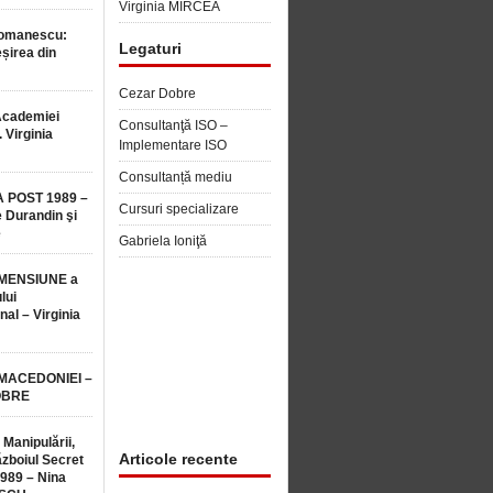
Virginia MIRCEA
Romanescu:
Legaturi
șirea din
Cezar Dobre
Academiei
Consultanţă ISO –
 Virginia
Implementare ISO
Consultanță mediu
 POST 1989 –
Cursuri specializare
 Durandin şi
e
Gabriela Ioniţă
MENSIUNE a
lui
nal – Virginia
 MACEDONIEI –
OBRE
 Manipulării,
Articole recente
ăzboiul Secret
1989 – Nina