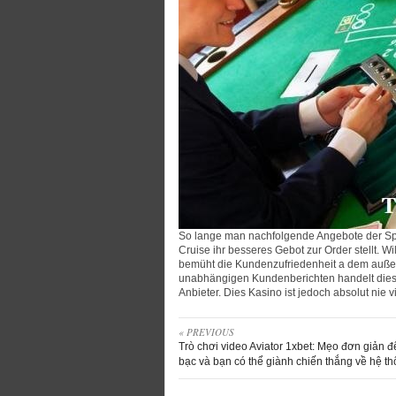
So lange man nachfolgende Angebote der Spiel
Cruise ihr besseres Gebot zur Order stellt. W
bemüht die Kundenzufriedenheit a dem außer
unabhängigen Kundenberichten handelt dies e
Anbieter. Dies Kasino ist jedoch absolut nie 
« PREVIOUS
Trò chơi video Aviator 1xbet: Mẹo đơn giản 
bạc và bạn có thể giành chiến thắng về hệ t