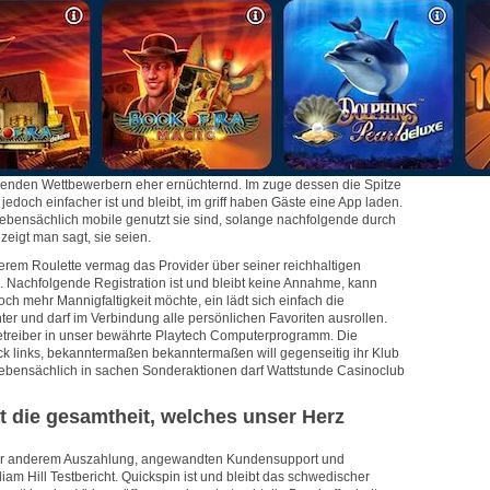
enden Wettbewerbern eher ernüchternd. Im zuge dessen die Spitze
och einfacher ist und bleibt, im griff haben Gäste eine App laden.
nebensächlich mobile genutzt sie sind, solange nachfolgende durch
eigt man sagt, sie seien.
rem Roulette vermag das Provider über seiner reichhaltigen
. Nachfolgende Registration ist und bleibt keine Annahme, kann
ch mehr Mannigfaltigkeit möchte, ein lädt sich einfach die
 und darf im Verbindung alle persönlichen Favoriten ausrollen.
etreiber in unser bewährte Playtech Computerprogramm. Die
ick links, bekanntermaßen bekanntermaßen will gegenseitig ihr Klub
Nebensächlich in sachen Sonderaktionen darf Wattstunde Casinoclub
at die gesamtheit, welches unser Herz
nter anderem Auszahlung, angewandten Kundensupport und
lliam Hill Testbericht. Quickspin ist und bleibt das schwedischer