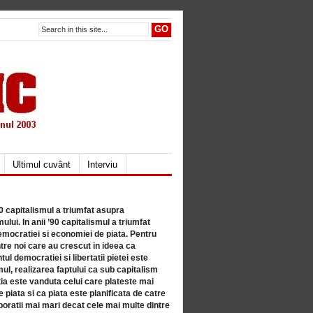
Ultimul cuvânt
Interviu
80 capitalismul a triumfat asupra
lui. In anii ’90 capitalismul a triumfat
mocratiei si economiei de piata. Pentru
tre noi care au crescut in ideea ca
ul democratiei si libertatii pietei este
mul, realizarea faptului ca sub capitalism
a este vanduta celui care plateste mai
 piata si ca piata este planificata de catre
ratii mai mari decat cele mai multe dintre