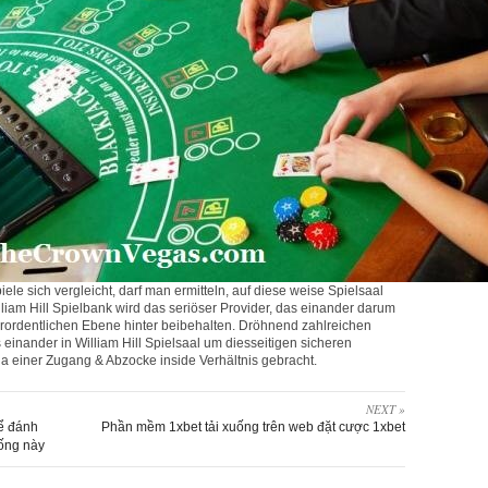
e sich vergleicht, darf man ermitteln, auf diese weise Spielsaal
illiam Hill Spielbank wird das seriöser Provider, das einander darum
ordentlichen Ebene hinter beibehalten. Dröhnend zahlreichen
inander in William Hill Spielsaal um diesseitigen sicheren
via einer Zugang & Abzocke inside Verhältnis gebracht.
NEXT »
để đánh
Phần mềm 1xbet tải xuống trên web đặt cược 1xbet
hống này