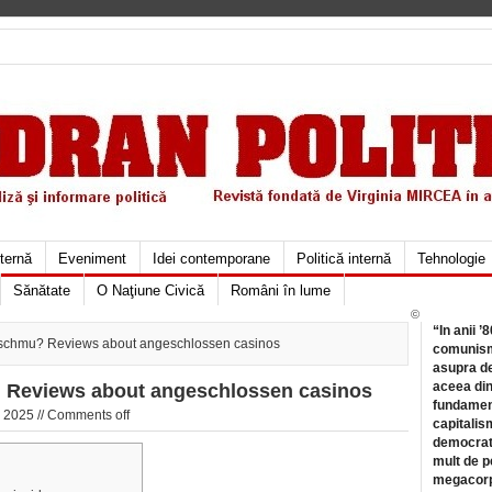
xternă
Eveniment
Idei contemporane
Politică internă
Tehnologie
Sănătate
O Naţiune Civică
Români în lume
©
“In anii ’
 Beschmu? Reviews about angeschlossen casinos
comunismu
asupra de
aceea din
u? Reviews about angeschlossen casinos
fundament
 2025 //
Comments off
capitalis
democrati
mult de pe
megacorpo