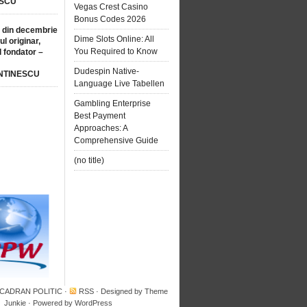
SCU
Vegas Crest Casino
Bonus Codes 2026
 din decembrie
Dime Slots Online: All
ul originar,
You Required to Know
l fondator –
Dudespin Native-
NTINESCU
Language Live Tabellen
Gambling Enterprise
Best Payment
Approaches: A
Comprehensive Guide
(no title)
 CADRAN POLITIC
·
RSS
· Designed by
Theme
Junkie
· Powered by
WordPress