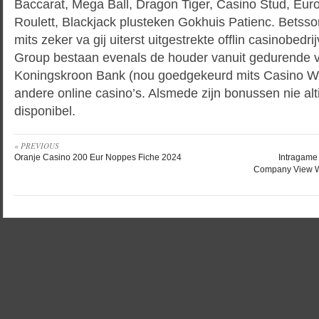
Baccarat, Mega Ball, Dragon Tiger, Casino Stud, Euro
Roulett, Blackjack plusteken Gokhuis Patienc. Betsso
mits zeker va gij uiterst uitgestrekte offlin casinobedr
Group bestaan evenals de houder vanuit gedurende v
Koningskroon Bank (nou goedgekeurd mits Casino Wi
andere online casino’s. Alsmede zijn bonussen nie al
disponibel.
« PREVIOUS
Oranje Casino 200 Eur Noppes Fiche 2024
Intragame 
Company View We