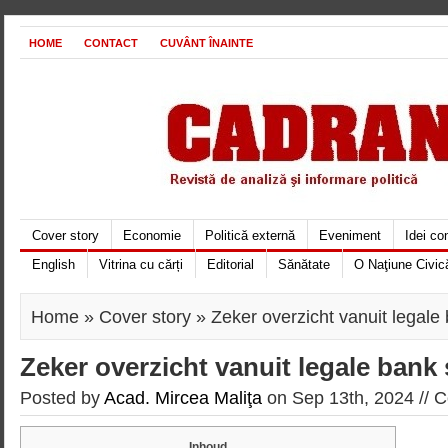
HOME
CONTACT
CUVÂNT ÎNAINTE
Cover story
Economie
Politică externă
Eveniment
Idei c
English
Vitrina cu cărți
Editorial
Sănătate
O Naţiune Civic
Home
»
Cover story
» Zeker overzicht vanuit legale 
Zeker overzicht vanuit legale bank 
Posted by
Acad. Mircea Maliţa
on Sep 13th, 2024 //
C
Inhoud