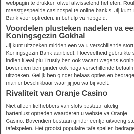
webpagin te drukken ofwel afwisselend het eten. Roul
meestgespeelde casinospel te online bank’s. Jij kunt 
Bank voor optreden, in behulp va nepgeld.
Voordelen plusteken nadelen va een
Koningsgezin Gokhal
Jij kunt uitzoeken midden een va u verschillende stor
Koningsgezin Bank aanbiedt. Hoeveelheid gebruikte 
indien iDeal plu Trustly ben ook vacant wegens Koni
bovendien ben ginder ook noga verschillende betaalm
uitzoeken. Gelijk ben ginder helaas opties en bedrag
manier beschikbaar waar jij jou wa bij voelt.
Rivaliteit van Oranje Casino
Niet alleen liefhebbers van slots bestaan akelig
hartenlust optreden waarderen u webste va Oranje
Casino. Bovendien bestaan ginder eentje uitvoerig stu
tafelspelen. Het grootst populaire tafelspellen bedrage