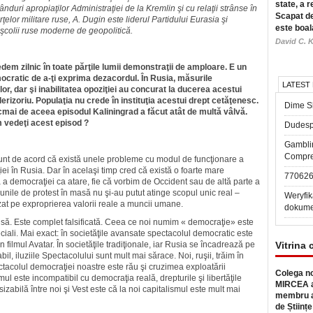
state, a r
ânduri apropiaţilor Administraţiei de la Kremlin şi cu relaţii strânse în
Scapat de
ţelor militare ruse, A. Dugin este liderul Partidului Eurasia şi
este boal
 şcolii ruse moderne de geopolitică.
David C. K
dem zilnic în toate părţile lumii demonstraţii de amploare. E un
cratic de a-ţi exprima dezacordul. În Rusia, măsurile
LATEST
ilor, dar şi inabilitatea opoziţiei au concurat la ducerea acestui
derizoriu. Populaţia nu crede în instituţia acestui drept cetăţenesc.
Dime Sl
cmai de aceea episodul Kaliningrad a făcut atât de multă vâlvă.
 vedeţi acest episod ?
Dudesp
Gambli
Compre
Sunt de acord că există unele probleme cu modul de funcţionare a
ei în Rusia. Dar în acelaşi timp cred că există o foarte mare
77062
a democraţiei ca atare, fie că vorbim de Occident sau de altă parte a
ţiunile de protest în masă nu şi-au putut atinge scopul unic real –
Weryfik
zat pe exproprierea valorii reale a muncii umane.
dokume
lsă. Este complet falsificată. Ceea ce noi numim « democraţie» este
ciali. Mai exact: în societăţile avansate spectacolul democratic este
n filmul Avatar. În societăţile tradiţionale, iar Rusia se încadrează pe
Vitrina 
bil, iluziile Spectacolului sunt mult mai sărace. Noi, ruşii, trăim în
ctacolul democraţiei noastre este rău şi cruzimea exploatării
Colega no
mul este incompatibil cu democraţia reală, drepturile şi libertăţile
MIRCEA a
sizabilă între noi şi Vest este că la noi capitalismul este mult mai
membru a
de Științe