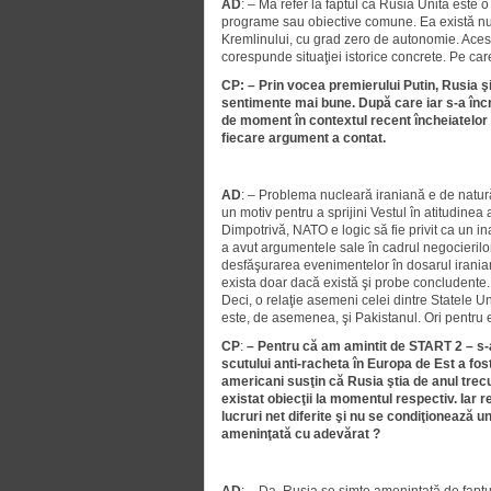
AD
: – Mă refer la faptul că Rusia Unită este o
programe sau obiective comune. Ea există num
Kremlinului, cu grad zero de autonomie. Acest 
corespunde situaţiei istorice concrete. Pe car
CP: – Prin vocea premierului Putin, Rusia şi-
sentimente mai bune. După care iar s-a înc
de moment în contextul recent încheiatelor 
fiecare argument a contat.
AD
: – Problema nucleară iraniană e de natură 
un motiv pentru a sprijini Vestul în atitudinea 
Dimpotrivă, NATO e logic să fie privit ca un i
a avut argumentele sale în cadrul negocierilo
desfăşurarea evenimentelor în dosarul iranian.
exista doar dacă există şi probe concludente. 
Deci, o relaţie asemeni celei dintre Statele Un
este, de asemenea, şi Pakistanul. Ori pentru e
CP
:
– Pentru că am amintit de START 2 – s-
scutului anti-racheta în Europa de Est a fost 
americani susţin că Rusia ştia de anul trecut
existat obiecţii la momentul respectiv. Iar 
lucruri net diferite şi nu se condiţionează 
ameninţată cu adevărat ?