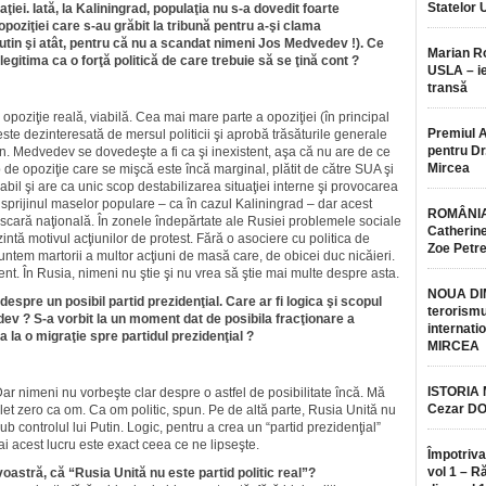
Statelor 
iei. Iată, la Kaliningrad, populaţia nu s-a dovedit foarte
opoziţiei care s-au grăbit la tribună pentru a-şi clama
tin şi atât, pentru că nu a scandat nimeni Jos Medvedev !). Ce
Marian 
legitima ca o forţă politică de care trebuie să se ţină cont ?
USLA – ie
transă
poziţie reală, viabilă. Cea mai mare parte a opoziţiei (în principal
Premiul 
te dezinteresată de mersul politicii şi aprobă trăsăturile generale
pentru Dr.
Putin. Medvedev se dovedeşte a fi ca şi inexistent, aşa că nu are de ce
Mircea
p de opoziţie care se mişcă este încă marginal, plătit de către SUA şi
abil şi are ca unic scop destabilizarea situaţiei interne şi provocarea
 sprijinul maselor populare – ca în cazul Kaliningrad – dar acest
ROMÂNIA
la scară naţională. În zonele îndepărtate ale Rusiei problemele sociale
Catherine
intă motivul acţiunilor de protest. Fără o asociere cu politica de
Zoe Petr
 suntem martorii a multor acţiuni de masă care, de obicei duc nicăieri.
t. În Rusia, nimeni nu ştie şi nu vrea să ştie mai multe despre asta.
NOUA DI
espre un posibil partid prezidenţial. Care ar fi logica şi scopul
terorismu
edev ? S-a vorbit la un moment dat de posibila fracţionare a
internatio
 la o migraţie spre partidul prezidenţial ?
MIRCEA
ISTORIA
Dar nimeni nu vorbeşte clar despre o astfel de posibilitate încă. Mă
Cezar D
let zero ca om. Ca om politic, spun. Pe de altă parte, Rusia Unită nu
sub controlul lui Putin. Logic, pentru a crea un “partid prezidenţial”
 acest lucru este exact ceea ce ne lipseşte.
Împotriva
vol 1 – R
stră, că “Rusia Unită nu este partid politic real”?