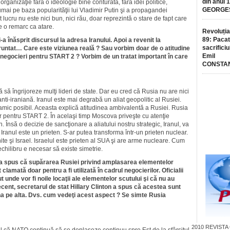
din anul 
 organizaţie fără o ideologie bine conturată, fără idei politice,
GEORGE
ai pe baza popularităţii lui Vladimir Putin şi a propagandei
lucru nu este nici bun, nici rău, doar reprezintă o stare de fapt care
e o remarc ca atare.
Revoluția
89: Pacat
a înăsprit discursul la adresa Iranului. Apoi a revenit la
sacrificiu
runtat… Care este viziunea reală ? Sau vorbim doar de o atitudine
Emil
negocieri pentru START 2 ? Vorbim de un tratat important în care
CONSTA
să îngrijoreze mulţi lideri de state. Dar eu cred că Rusia nu are nici
anti-iraniană. Iranul este mai degrabă un aliat geopolitic al Rusiei.
namic posibil. Aceasta explică atitudinea ambivalentă a Rusiei. Rusia
r pentru START 2. În acelaşi timp Moscova priveşte cu atenţie
 Însă o decizie de sancţionare a aliatului nostru strategic, Iranul, va
Iranul este un prieten. S-ar putea transforma într-un prieten nuclear.
ite şi Israel. Israelul este prieten al SUA şi are arme nucleare. Cum
chilibru e necesar să existe simetrie.
a spus că supărarea Rusiei privind amplasarea elementelor
clamată doar pentru a fi utilizată în cadrul negocierilor. Oficialii
 unde vor fi noile locaţii ale elementelor scutului şi că nu au
recent, secretarul de stat Hillary Clinton a spus că acestea sunt
una pe alta. Dvs. cum vedeţi acest aspect ? Se simte Rusia
2010
REVISTA