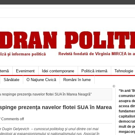
xternă
Eveniment
Idei contemporane
Politică internă
Tehnologie
Sănătate
O Naţiune Civică
Români în lume
©
“In anii ’
 respinge prezenţa navelor flotei SUA în Marea Neagră”
comunismu
asupra de
aceea din
spinge prezenţa navelor flotei SUA în Marea
fundament
capitalis
/
Comments off
democrati
mult de pe
 Dugin Gelyevich – cunoscut politolog şi unul dintre cei mai
megacorpo
ideologi ai expansionismului şi naţionalismului rus. Asociat în