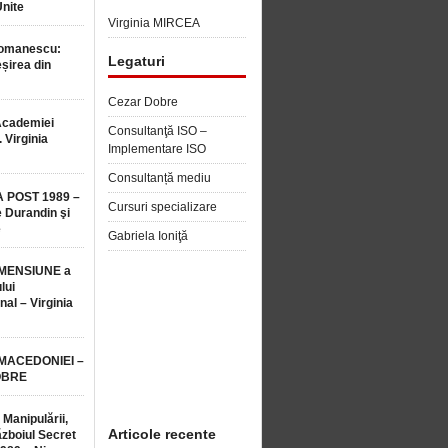
Unite
Virginia MIRCEA
Romanescu:
Legaturi
șirea din
Cezar Dobre
Academiei
Consultanţă ISO –
 Virginia
Implementare ISO
Consultanță mediu
 POST 1989 –
Cursuri specializare
 Durandin şi
e
Gabriela Ioniţă
MENSIUNE a
lui
nal – Virginia
 MACEDONIEI –
OBRE
 Manipulării,
Articole recente
ăzboiul Secret