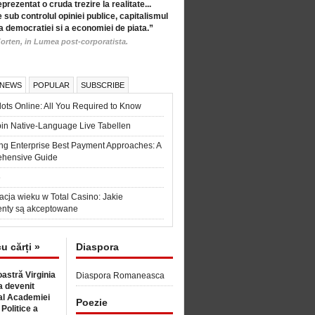
eprezentat o cruda trezire la realitate...
 sub controlul opiniei publice, capitalismul
a democratiei si a economiei de piata.”
orten, in Lumea post-corporatista.
 NEWS
POPULAR
SUBSCRIBE
ots Online: All You Required to Know
in Native-Language Live Tabellen
ng Enterprise Best Payment Approaches: A
hensive Guide
6
acja wieku w Total Casino: Jakie
nty są akceptowane
cu cărți »
Diaspora
astră Virginia
Diaspora Romaneasca
 devenit
l Academiei
Poezie
 Politice a