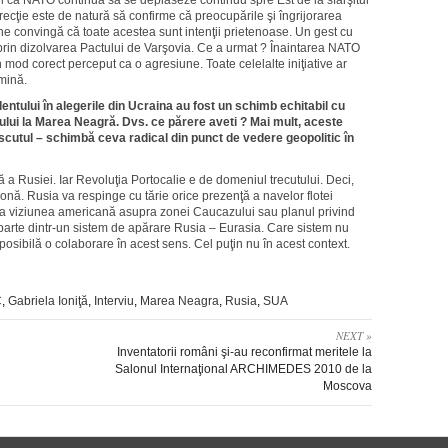
l că NATO continuă să se deplaseze continuu spre Est de la sfârşitul
ecţie este de natură să confirme că preocupările şi îngrijorarea
e convingă că toate acestea sunt intenţii prietenoase. Un gest cu
prin dizolvarea Pactului de Varşovia. Ce a urmat ? Înaintarea NATO
n mod corect perceput ca o agresiune. Toate celelalte iniţiative ar
umină.
entului în alegerile din Ucraina au fost un schimb echitabil cu
lui la Marea Neagră. Dvs. ce părere aveti ? Mai mult, aceste
cutul – schimbă ceva radical din punct de vedere geopolitic în
ţă a Rusiei. Iar Revoluţia Portocalie e de domeniul trecutului. Deci,
onă. Rusia va respinge cu tărie orice prezenţă a navelor flotei
a viziunea americană asupra zonei Caucazului sau planul privind
 parte dintr-un sistem de apărare Rusia – Eurasia. Care sistem nu
osibilă o colaborare în acest sens. Cel puţin nu în acest context.
C
,
Gabriela Ioniţă
,
Interviu
,
Marea Neagra
,
Rusia
,
SUA
NEXT »
Inventatorii români şi-au reconfirmat meritele la
Salonul Internaţional ARCHIMEDES 2010 de la
Moscova