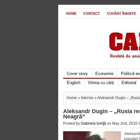
HOME
CONTACT
CUVÂNT ÎNAINTE
Cover story
Economie
Politică e
English
Vitrina cu cărți
Editorial
Home
»
Interviu
» Aleksandr Dugin – „Rusia
Aleksandr Dugin – „Rusia re
Neagră”
Posted by
Gabriela Ioniţă
on May 2nd, 2010 /
Aleksandr
populari 