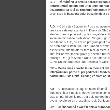
C.P.
: –
Rămânând la nivelul percepţiei populaţ
entuziasmată de speech-urile unor lideri ai 
dezaprobarea faţă de regimul Putin (spun Pu
erori stau la baza eşecului opoziţiei de a se 
A.D.
: – Cert este că acum în Rusia nu avem o o
cea care este reprezentată în Duma de Stat) es
ale discursului şi cursului politic iniţiat de 
să fie menţionat de protestatari. Singurul gru
de alte ţări NATO, nu are un program politic vi
de probleme sistemului Putin. Uneori ei obţin
aspect este întâmplător şi fără nici un efect 
sunt într-adevăr foarte grave şi acestea reprez
opoziţie. Dar, şi în Statele Unite ale Americii
Cazul Kaliningrad este supraestimat în Occiden
CP
:
– Media rusă a vorbit la un moment dat d
înfiinţării unui partid al preşedintelui Medv
partidului Rusia Unită. Credeţi că vom asista
AD
: – Au existat speculaţii pe această temă. 
îndoiesc că ar fi posibil. Medvedev este comp
este un partid politic real, dar este pe deplin 
avem nevoie de un preşedinte real. Dar tocmai
CP
: –
Ce înseamnă exact în opinia dumneavoa