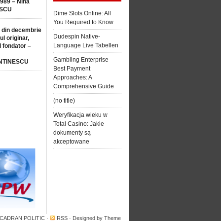
1989 – Nina
SCU
Dime Slots Online: All
You Required to Know
 din decembrie
Dudespin Native-
ul originar,
Language Live Tabellen
l fondator –
Gambling Enterprise
NTINESCU
Best Payment
Approaches: A
Comprehensive Guide
(no title)
Weryfikacja wieku w
Total Casino: Jakie
dokumenty są
akceptowane
 CADRAN POLITIC
·
RSS
· Designed by
Theme