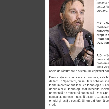
multiple r
cadrul For
creatorul
C.P
.: –
Ve
mod demo
autorităţ
drept în 
Poate to
Dvs. cum
A.D.
: – 
democraţi
problemă 
lumii. Ac
acela de răsturnare a sistemului capitalist ba
Democraţia în sine la scară mondială, este fa
de fapt un Spectacol, cu sau fără ochelari spe
foarte impresionant, la fel ca tehnologia 3D di
deplin aici, cu tehnologii mai învechite, inevita
prima fază de minciună capitalistă. Deci, Spe
capitaliste nu este mascată eficient. Capitalis
omului şi justiţia socială. Singura diferenţă se
crud.