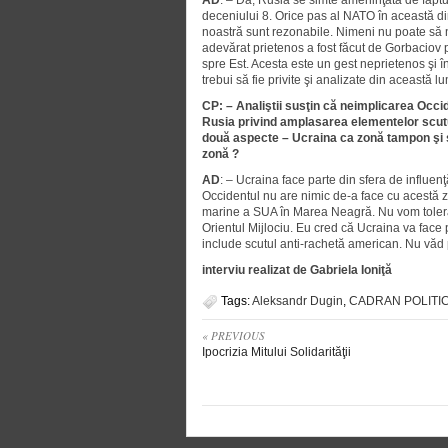
AD
: – Da, Rusia se simte ameninţată de faptu
deceniului 8. Orice pas al NATO în această dir
noastră sunt rezonabile. Nimeni nu poate să n
adevărat prietenos a fost făcut de Gorbaciov 
spre Est. Acesta este un gest neprietenos şi î
trebui să fie privite şi analizate din această l
CP: – Analiştii susţin că neimplicarea Occid
Rusia privind amplasarea elementelor scutu
două aspecte – Ucraina ca zonă tampon şi s
zonă ?
AD
: – Ucraina face parte din sfera de influen
Occidentul nu are nimic de-a face cu acestă z
marine a SUA în Marea Neagră. Nu vom toler
Orientul Mijlociu. Eu cred că Ucraina va face
include scutul anti-rachetă american. Nu văd p
interviu realizat de Gabriela Ioniţă
Tags:
Aleksandr Dugin
,
CADRAN POLITI
« PREVIOUS
Ipocrizia Mitului Solidarităţii