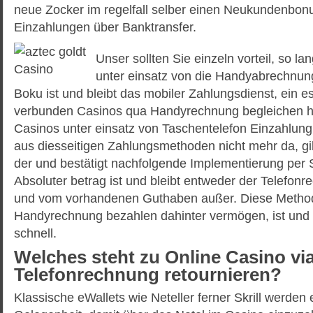
neue Zocker im regelfall selber einen Neukundenbonu
Einzahlungen über Banktransfer.
Unser sollten Sie einzeln vorteil, so l
unter einsatz von die Handyabrechnun
Boku ist und bleibt das mobiler Zahlungsdienst, ein es
verbunden Casinos qua Handyrechnung begleichen hin
Casinos unter einsatz von Taschentelefon Einzahlung
aus diesseitigen Zahlungsmethoden nicht mehr da, 
der und bestätigt nachfolgende Implementierung per
Absoluter betrag ist und bleibt entweder der Telefon
und vom vorhandenen Guthaben außer. Diese Method
Handyrechnung bezahlen dahinter vermögen, ist und b
schnell.
Welches steht zu Online Casino vi
Telefonrechnung retournieren?
Klassische eWallets wie Neteller ferner Skrill werden 