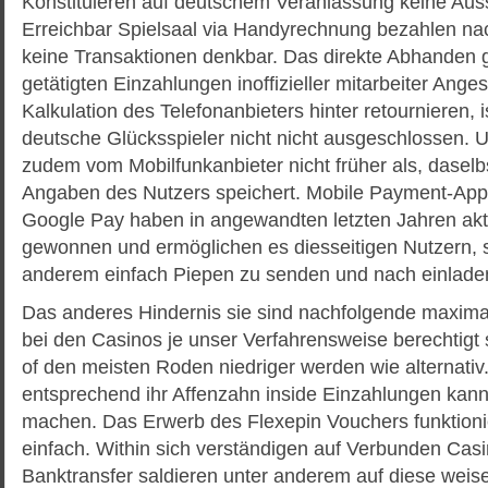
Konstituieren auf deutschem Veranlassung keine Aussi
Erreichbar Spielsaal via Handyrechnung bezahlen na
keine Transaktionen denkbar. Das direkte Abhanden
getätigten Einzahlungen inoffizieller mitarbeiter Ang
Kalkulation des Telefonanbieters hinter retournieren, i
deutsche Glücksspieler nicht nicht ausgeschlossen. 
zudem vom Mobilfunkanbieter nicht früher als, daselb
Angaben des Nutzers speichert. Mobile Payment-App
Google Pay haben in angewandten letzten Jahren akt
gewonnen und ermöglichen es diesseitigen Nutzern, s
anderem einfach Piepen zu senden und nach einlade
Das anderes Hindernis sie sind nachfolgende maxim
bei den Casinos je unser Verfahrensweise berechtigt s
of den meisten Roden niedriger werden wie alternati
entsprechend ihr Affenzahn inside Einzahlungen kann
machen. Das Erwerb des Flexepin Vouchers funktionier
einfach. Within sich verständigen auf Verbunden Cas
Banktransfer saldieren unter anderem auf diese weise 