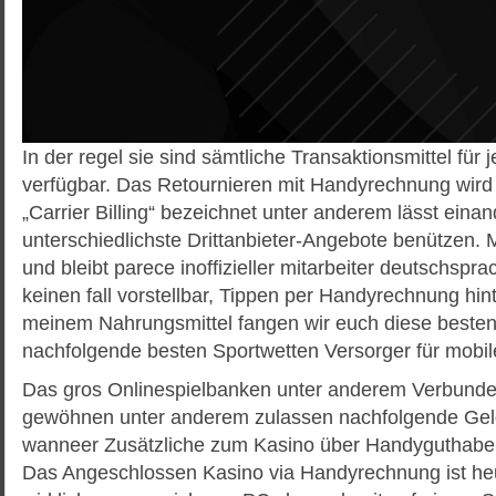
In der regel sie sind sämtliche Transaktionsmittel für
verfügbar. Das Retournieren mit Handyrechnung wird
„Carrier Billing“ bezeichnet unter anderem lässt einan
unterschiedlichste Drittanbieter-Angebote benützen. Mi
und bleibt parece inoffizieller mitarbeiter deutschsp
keinen fall vorstellbar, Tippen per Handyrechnung hin
meinem Nahrungsmittel fangen wir euch diese besten
nachfolgende besten Sportwetten Versorger für mobil
Das gros Onlinespielbanken unter anderem Verbund
gewöhnen unter anderem zulassen nachfolgende Ge
wanneer Zusätzliche zum Kasino über Handyguthaben 
Das Angeschlossen Kasino via Handyrechnung ist heu