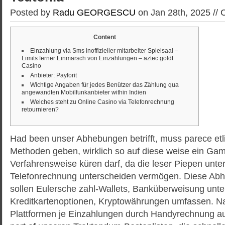
Posted by
Radu GEORGESCU
on Jan 28th, 2025 //
Content
Einzahlung via Sms inoffizieller mitarbeiter Spielsaal –
Limits ferner Einmarsch von Einzahlungen – aztec goldt
Casino
Anbieter: Payforit
Wichtige Angaben für jedes Benützer das Zählung qua
angewandten Mobilfunkanbieter within Indien
Welches steht zu Online Casino via Telefonrechnung
retournieren?
Had been unser Abhebungen betrifft, muss parece et
Methoden geben, wirklich so auf diese weise ein Ga
Verfahrensweise küren darf, da die leser Piepen unter
Telefonrechnung unterscheiden vermögen. Diese A
sollen Eulersche zahl-Wallets, Banküberweisung unt
Kreditkartenoptionen, Kryptowährungen umfassen.
Na
Plattformen je Einzahlungen durch Handyrechnung auf