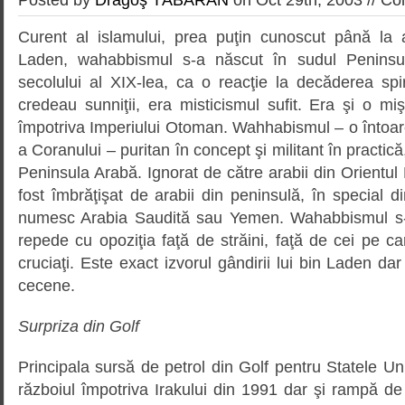
Curent al islamului, prea puţin cunoscut până la a
Laden, wahabbismul s-a născut în sudul Peninsul
secolului al XIX-lea, ca o reacţie la decăderea spi
credeau sunniţii, era misticismul sufit. Era şi o miş
împotriva Imperiului Otoman. Wahhabismul – o întoar
a Coranului – puritan în concept şi militant în practică
Peninsula Arabă. Ignorat de către arabii din Orientul
fost îmbrăţişat de arabii din peninsulă, în special
numesc Arabia Saudită sau Yemen. Wahabbismul s-
repede cu opoziţia faţă de străini, faţă de cei pe ca
cruciaţi. Este exact izvorul gândirii lui bin Laden dar 
cecene.
Surpriza din Golf
Principala sursă de petrol din Golf pentru Statele Uni
războiul împotriva Irakului din 1991 dar şi rampă de