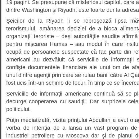
19 pagini. Se presupune că misteriosul capitol, care a 
dintre Washington şi Riyadh, este foarte dur la adresa
Şeicilor de la Riyadh li se reproşează lipsa măs
terorismului, amânarea deciziei de a bloca alimen
organizaţii teroriste – deşi autorităţile saudite afirm
pentru mişcarea Hamas – sau modul în care insituţi
ocupă de persoanele suspectate că fac parte din reţ
americani au dezvăluit că serviciile de informaţii 
confişte documentele financiare ale unui om de afac
unul dintre agenţii prin care se rulau banii către Al Q
fost ucis într-un schimb de focuri în timp ce se încerc
Serviciile de informaţii americane continuă să se 
decurge cooperarea cu saudiţii. Dar surprizele cel
politicului.
Puţin mediatizată, vizita prinţului Abdullah a avut o 
vorba de intenţia de a lansa un vast program de
industriei petroliere cu Moscova dar şi de planul d