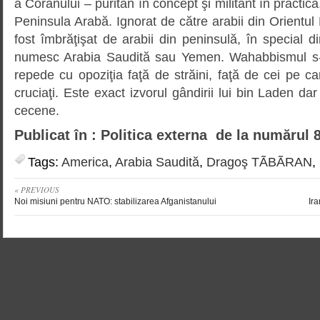
a Coranului – puritan în concept şi militant în practică
Peninsula Arabă. Ignorat de către arabii din Orientul
fost îmbrăţişat de arabii din peninsulă, în special
numesc Arabia Saudită sau Yemen. Wahabbismul s-
repede cu opoziţia faţă de străini, faţă de cei pe ca
cruciaţi. Este exact izvorul gândirii lui bin Laden dar 
cecene.
Publicat în : Politica externa de la numărul 
Tags:
America
,
Arabia Saudită
,
Dragoş TÃBÃRAN
,
« PREVIOUS
Noi misiuni pentru NATO: stabilizarea Afganistanului
Ir