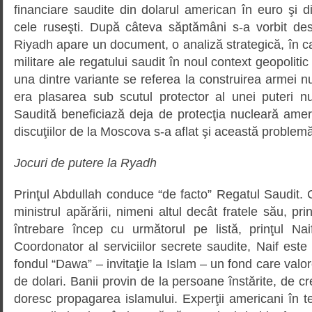
financiare saudite din dolarul american în euro şi 
cele ruseşti. După câteva săptămâni s-a vorbit de
Riyadh apare un document, o analiză strategică, în ca
militare ale regatului saudit în noul context geopoliti
una dintre variante se referea la construirea armei nu
era plasarea sub scutul protector al unei puteri n
Saudită beneficiază deja de protecţia nucleară am
discuţiilor de la Moscova s-a aflat şi această problem
Jocuri de putere la Ryadh
Prinţul Abdullah conduce “de facto” Regatul Saudit. 
ministrul apărării, nimeni altul decât fratele său, pr
întrebare încep cu următorul pe listă, prinţul Naif
Coordonator al serviciilor secrete saudite, Naif este
fondul “Dawa” – invitaţie la Islam – un fond care valo
de dolari. Banii provin de la persoane înstărite, de 
doresc propagarea islamului. Experţii americani în 