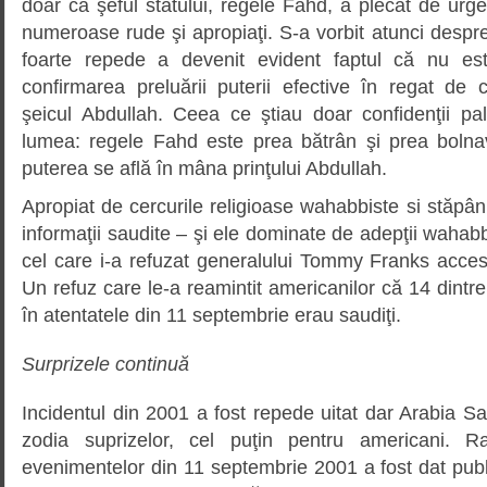
doar că şeful statului, regele Fahd, a plecat de urgen
numeroase rude şi apropiaţi. S-a vorbit atunci despre
foarte repede a devenit evident faptul că nu es
confirmarea preluării puterii efective în regat de c
şeicul Abdullah. Ceea ce ştiau doar confidenţii pal
lumea: regele Fahd este prea bătrân şi prea bolna
puterea se află în mâna prinţului Abdullah.
Apropiat de cercurile religioase wahabbiste si stăpân 
informaţii saudite – şi ele dominate de adepţii wahab
cel care i-a refuzat generalului Tommy Franks acces
Un refuz care le-a reamintit americanilor că 14 dintre c
în atentatele din 11 septembrie erau saudiţi.
Surprizele continuă
Incidentul din 2001 a fost repede uitat dar Arabia Sau
zodia suprizelor, cel puţin pentru americani. R
evenimentelor din 11 septembrie 2001 a fost dat public