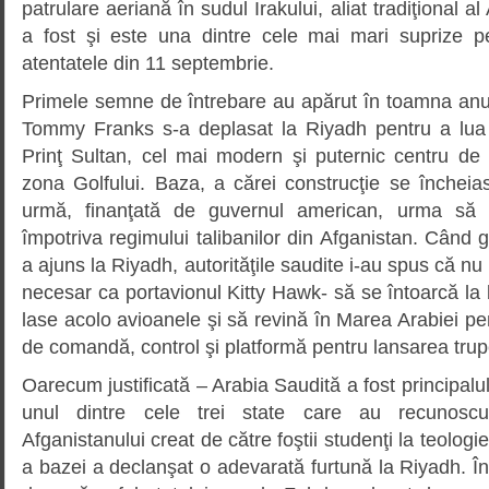
patrulare aeriană în sudul Irakului, aliat tradiţional a
a fost şi este una dintre cele mai mari suprize 
atentatele din 11 septembrie.
Primele semne de întrebare au apărut în toamna anu
Tommy Franks s-a deplasat la Riyadh pentru a lu
Prinţ Sultan, cel mai modern şi puternic centru de
zona Golfului. Baza, a cărei construcţie se încheia
urmă, finanţată de guvernul american, urma să fi
împotriva regimului talibanilor din Afganistan. Cân
a ajuns la Riyadh, autorităţile saudite i-au spus că nu 
necesar ca portavionul Kitty Hawk- să se întoarcă la
lase acolo avioanele şi să revină în Marea Arabiei pen
de comandă, control şi platformă pentru lansarea trup
Oarecum justificată – Arabia Saudită a fost principalul 
unul dintre cele trei state care au recunoscu
Afganistanului creat de către foştii studenţi la teologie 
a bazei a declanşat o adevarată furtună la Riyadh. 