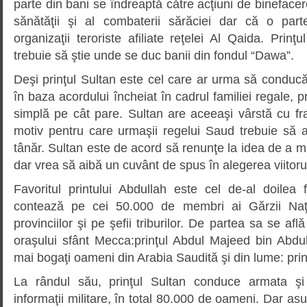
parte din bani se îndreaptă către acţiuni de binefacer
sănătăţii şi al combaterii sărăciei dar că o part
organizaţii teroriste afiliate reţelei Al Qaida. Prinţ
trebuie să ştie unde se duc banii din fondul “Dawa”.
Deşi prinţul Sultan este cel care ar urma să conduc
în baza acordului încheiat în cadrul familiei regale, 
simplă pe cât pare. Sultan are aceeaşi vârstă cu fr
motiv pentru care urmaşii regelui Saud trebuie să
tânăr. Sultan este de acord să renunţe la idea de a m
dar vrea să aibă un cuvânt de spus în alegerea viitoru
Favoritul printului Abdullah este cel de-al doilea 
contează pe cei 50.000 de membri ai Gărzii Naţi
provinciilor şi pe şefii triburilor. De partea sa se afl
oraşului sfânt Mecca:prinţul Abdul Majeed bin Abdul
mai bogaţi oameni din Arabia Saudită şi din lume: prinţ
La rândul său, prinţul Sultan conduce armata şi 
informaţii militare, în total 80.000 de oameni. Dar as