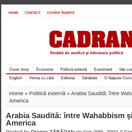
HOME
CONTACT
CUVÂNT ÎNAINTE
Cover story
Economie
Politică externă
Eveniment
Idei c
English
Vitrina cu cărți
Editorial
Sănătate
O Naţiune Civic
Home
»
Politică externă
» Arabia Saudită: între Wah
America
Arabia Saudită: între Wahabbism şi
America
Posted by
Dragoş TÃBÃRAN
on Oct 29th, 2003 //
Co