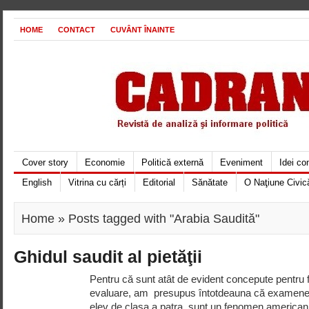
HOME
CONTACT
CUVÂNT ÎNAINTE
Cover story
Economie
Politică externă
Eveniment
Idei c
English
Vitrina cu cărți
Editorial
Sănătate
O Naţiune Civic
Home
» Posts tagged with "Arabia Saudită"
Ghidul saudit al pietăţii
Pentru că sunt atât de evident concepute pentru f
evaluare, am presupus întotdeauna că examenele 
elev de clasa a patra, sunt un fenomen american p