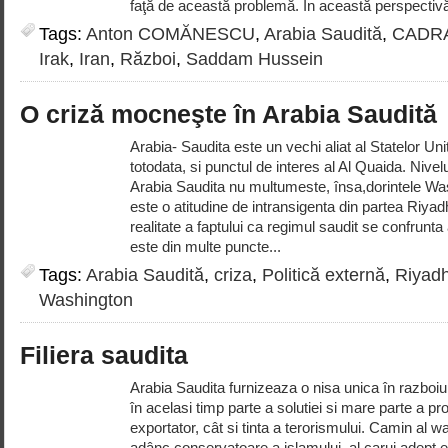
faţă de această problemă. În această perspectivă
Tags:
Anton COMĂNESCU
,
Arabia Saudită
,
CADRA
Irak
,
Iran
,
Război
,
Saddam Hussein
O criză mocneşte în Arabia Saudită
Arabia- Saudita este un vechi aliat al Statelor Uni
totodata, si punctul de interes al Al Quaida. Nivelu
Arabia Saudita nu multumeste, însa,dorintele Wa
este o atitudine de intransigenta din partea Riyad
realitate a faptului ca regimul saudit se confrunt
este din multe puncte...
Tags:
Arabia Saudită
,
criza
,
Politică externă
,
Riyad
Washington
Filiera saudita
Arabia Saudita furnizeaza o nisa unica în razboiul
în acelasi timp parte a solutiei si mare parte a pr
exportator, cât si tinta a terorismului. Camin al w
adânc conservatoare a islamului, al carui adept