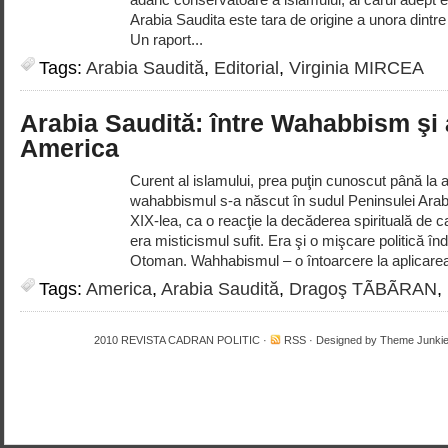
Arabia Saudita este tara de origine a unora dintre 
Un raport...
Tags:
Arabia Saudită
,
Editorial
,
Virginia MIRCEA
Arabia Saudită: între Wahabbism şi 
America
Curent al islamului, prea puţin cunoscut până la a
wahabbismul s-a născut în sudul Peninsulei Arabe,
XIX-lea, ca o reacţie la decăderea spirituală de c
era misticismul sufit. Era şi o mişcare politică în
Otoman. Wahhabismul – o întoarcere la aplicarea
Tags:
America
,
Arabia Saudită
,
Dragoş TÃBÃRAN
,
2010
REVISTA CADRAN POLITIC
·
RSS
· Designed by
Theme Junki