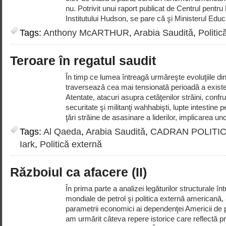
nu. Potrivit unui raport publicat de Centrul pentru 
Institutului Hudson, se pare că şi Ministerul Educa
Tags:
Anthony McARTHUR
,
Arabia Saudită
,
Politic
Teroare în regatul saudit
În timp ce lumea întreagă urmăreşte evoluţiile din 
traversează cea mai tensionată perioadă a existen
Atentate, atacuri asupra cetăţenilor străini, confrun
securitate şi militanţi wahhabişti, lupte intestine 
ţări străine de asasinare a liderilor, implicarea un
Tags:
Al Qaeda
,
Arabia Saudită
,
CADRAN POLITI
Iark
,
Politică externă
Războiul ca afacere (II)
În prima parte a analizei legăturilor structurale înt
mondiale de petrol şi politica externă americană,
parametrii economici ai dependenţei Americii de pe
am urmărit câteva repere istorice care reflectă p