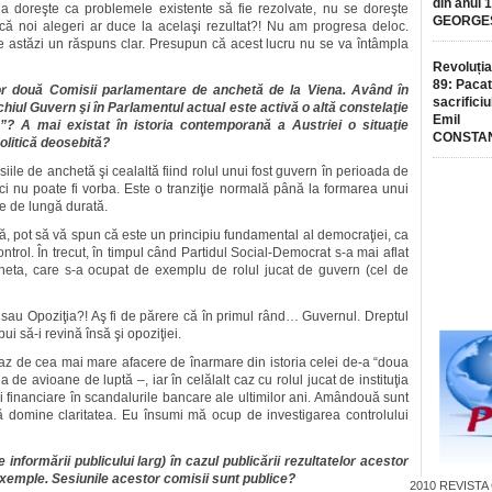
din anul 
ea doreşte ca problemele existente să fie rezolvate, nu se doreşte
GEORGE
dacă noi alegeri ar duce la acelaşi rezultat?! Nu am progresa deloc.
re astăzi un răspuns clar. Presupun că acest lucru nu se va întâmpla
Revoluția
89: Pacat
celor două Comisii parlamentare de anchetă de la Viena. Având în
sacrificiu
chiul Guvern şi în Parlamentul actual este activă o altă constelaţie
Emil
”? A mai existat în istoria contemporană a Austriei o situaţie
CONSTA
litică deosebită?
siile de anchetă şi cealaltă fiind rolul unui fost guvern în perioada de
ici nu poate fi vorba. Este o tranziţie normală până la formarea unui
ie de lungă durată.
, pot să vă spun că este un principiu fundamental al democraţiei, ca
trol. În trecut, în timpul când Partidul Social-Democrat s-a mai aflat
cheta, care s-a ocupat de exemplu de rolul jucat de guvern (cel de
 sau Opoziţia?! Aş fi de părere că în primul rând… Guvernul. Dreptul
ui să-i revină însă şi opoziţiei.
az de cea mai mare afacere de înarmare din istoria celei de-a “doua
 de avioane de luptă –, iar în celălalt caz cu rolul jucat de instituţia
 financiare în scandalurile bancare ale ultimilor ani. Amândouă sunt
ă domine claritatea. Eu însumi mă ocup de investigarea controlului
nformării publicului larg) în cazul publicării rezultatelor acestor
exemple. Sesiunile acestor comisii sunt publice?
2010
REVISTA