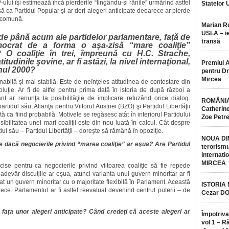
ui îşi estimează încă pierderile “lingându-şi rănile” urmărind astfel
Statelor 
ă ca Partidul Popular şi-ar dori alegeri anticipate deoarece ar pierde
e comună.
Marian 
USLA – ie
ce de până acum ale partidelor parlamentare, faţă de
transă
Democrat de a forma o aşa-zisă “mare coaliţie”
 O coaliţie în trei, împreună cu H.C. Strache,
udinile şovine, ar fi astăzi, la nivel internaţional,
Premiul 
nul 2000?
pentru Dr.
Mircea
onabilă şi mai stabilă. Este de neînţeles atitudinea de contestare din
luţie. Ar fi de altfel pentru prima dată în istoria de după război a
t ar renunţa la posibilităţile de implicare refuzând orice dialog.
ROMÂNIA
rtidul său, Alianţa pentru Viitorul Austriei (BZÖ) şi Partidul Libertăţii
Catherine
ă ca fiind probabilă. Motivele se regăsesc atât în interiorul Partidului
Zoe Petr
sibilitatea unei mari coaliţii este din nou luată în calcul. Cât despre
idul său – Partidul Libertăţii – doreşte să rămână în opoziţie.
NOUA DI
ţie dacă negocierile privind “marea coaliţie” ar eşua? Are Partidul
terorismu
internatio
MIRCEA
ise pentru ca negocierile privind viitoarea coaliţie să fie repede
adevăr discuţiile ar eşua, atunci varianta unui guvern minoritar ar fi
at un guvern minoritar cu o majoritate flexibilă în Parlament. Această
ISTORIA
riece. Parlamentul ar fi astfel reevaluat devenind centrul puterii – de
Cezar D
 faţa unor alegeri anticipate? Când credeţi că aceste alegeri ar
Împotriva
vol 1 – R