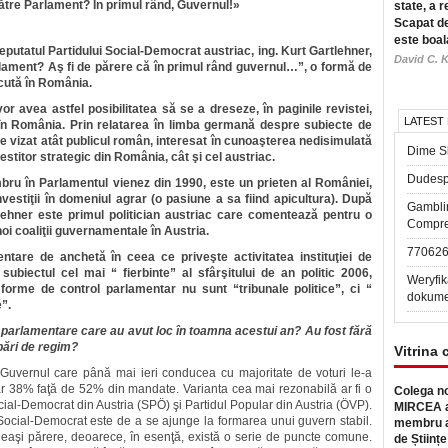
către Parlament? În primul rând, Guvernul!»
state, a r
Scapat de
este boal
eputatul Partidului Social-Democrat austriac, ing. Kurt Gartlehner,
David C. K
Parlament? Aş fi de părere că în primul rând guvernul…”, o formă de
scută în România.
or avea astfel posibilitatea să se a dreseze, în paginile revistei,
LATEST
e în România. Prin relatarea în limba germană despre subiecte de
ste vizat atât publicul român, interesat în cunoaşterea nedisimulată
Dime Sl
vestitor strategic din România, cât şi cel austriac.
Dudesp
bru în Parlamentul vienez din 1990, este un prieten al României,
vestiţii în domeniul agrar (o pasiune a sa fiind apicultura). După
Gambli
tlehner este primul politician austriac care comentează pentru o
Compre
i coaliţii guvernamentale în Austria.
77062
tare de anchetă în ceea ce priveşte activitatea instituţiei de
ubiectul cel mai “ fierbinte” al sfârşitului de an politic 2006,
Weryfik
orme de control parlamentar nu sunt “tribunale politice”, ci “
dokume
e”.
r parlamentare care au avut loc în toamna acestui an? Au fost fără
bări de regim?
Vitrina 
, Guvernul care până mai ieri conducea cu majoritate de voturi le-a
ar 38% faţă de 52% din mandate. Varianta cea mai rezonabilă ar fi o
Colega no
ocial-Democrat din Austria (SPÖ) şi Partidul Popular din Austria (ÖVP).
MIRCEA a
 Social-Democrat este de a se ajunge la formarea unui guvern stabil.
membru a
eeaşi părere, deoarece, în esenţă, există o serie de puncte comune.
de Științe