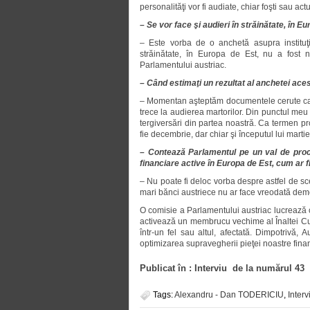
personalităţi vor fi audiate, chiar foşti sau ac
– Se vor face şi audieri în străinătate, în E
– Este vorba de o anchetă asupra instituţi
străinătate, în Europa de Est, nu a fost n
Parlamentului austriac.
– Când estimaţi un rezultat al anchetei ace
– Momentan aşteptăm documentele cerute ca p
trece la audierea martorilor. Din punctul meu 
tergiversări din partea noastră. Ca termen prob
fie decembrie, dar chiar şi începutul lui martie,
– Contează Parlamentul pe un val de proces
financiare active în Europa de Est, cum ar f
– Nu poate fi deloc vorba despre astfel de scen
mari bănci austriece nu ar face vreodată deme
O comisie a Parlamentului austriac lucrează 
activează un membrucu vechime al Înaltei Cur
într-un fel sau altul, afectată. Dimpotrivă, A
optimizarea supravegherii pieţei noastre financ
Publicat în : Interviu de la numărul 43
Tags:
Alexandru - Dan TODERICIU
,
Interv