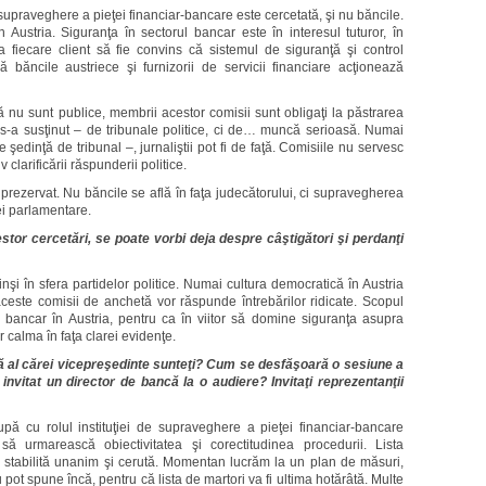
de supraveghere a pieţei financiar-bancare este cercetată, şi nu băncile.
n Austria. Siguranţa în sectorul bancar este în interesul tuturor, în
a fiecare client să fie convins că sistemul de siguranţă şi control
 băncile austriece şi furnizorii de servicii financiare acţionează
 nu sunt publice, membrii acestor comisii sunt obligaţi la păstrarea
 s-a susţinut – de tribunale politice, ci de… muncă serioasă. Numai
e şedinţă de tribunal –, jurnaliştii pot fi de faţă. Comisiile nu servesc
 clarificării răspunderii politice.
 prezervat. Nu băncile se află în faţa judecătorului, ci supravegherea
ei parlamentare.
tor cercetări, se poate vorbi deja despre câştigători şi perdanţi
inşi în sfera partidelor politice. Numai cultura democratică în Austria
este comisii de anchetă vor răspunde întrebărilor ridicate. Scopul
 bancar în Austria, pentru ca în viitor să domine siguranţa asupra
r calma în faţa clarei evidenţe.
 al cărei vicepreşedinte sunteţi? Cum se desfăşoară o sesiune a
invitat un director de bancă la o audiere? Invitaţi reprezentanţii
 cu rolul instituţiei de supraveghere a pieţei financiar-bancare
ă urmarească obiectivitatea şi corectitudinea procedurii. Lista
 stabilită unanim şi cerută. Momentan lucrăm la un plan de măsuri,
u pot spune încă, pentru că lista de martori va fi ultima hotărâtă. Multe