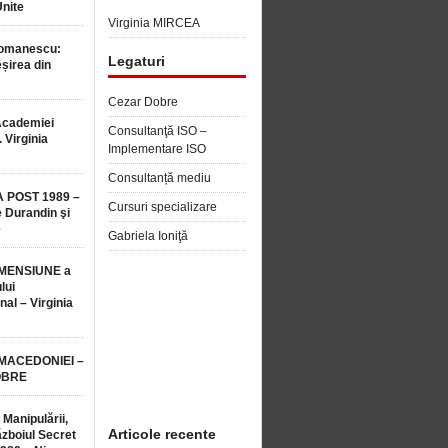
Unite
Virginia MIRCEA
Romanescu:
Legaturi
șirea din
Cezar Dobre
Academiei
Consultanţă ISO –
 Virginia
Implementare ISO
Consultanță mediu
 POST 1989 –
Cursuri specializare
 Durandin şi
e
Gabriela Ioniţă
MENSIUNE a
lui
nal – Virginia
 MACEDONIEI –
OBRE
 Manipulării,
Articole recente
ăzboiul Secret