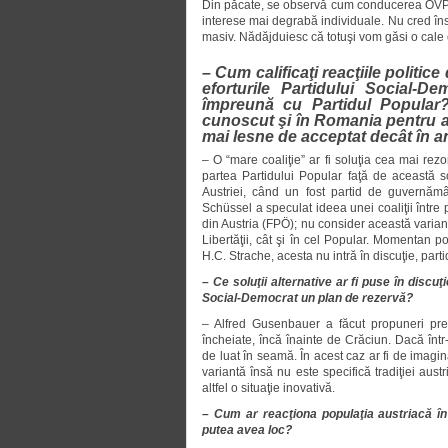
Din păcate, se observă cum conducerea ÖVP-ul
interese mai degrabă individuale. Nu cred îns
masiv. Nădăjduiesc că totuşi vom găsi o cal
– Cum calificaţi reacţiile politi
eforturile Partidului Social-
împreună cu Partidul Popular?
cunoscut şi în Romania pentru atit
mai lesne de acceptat decât în a
– O “mare coaliţie” ar fi soluţia cea mai rez
partea Partidului Popular faţă de această so
Austriei, când un fost partid de guvernămân
Schüssel a speculat ideea unei coaliţii între pa
din Austria (FPÖ); nu consider această variant
Libertăţii, cât şi în cel Popular. Momentan po
H.C. Strache, acesta nu intră în discuţie, part
– Ce soluţii alternative ar fi puse în discu
Social-Democrat un plan de rezervă?
– Alfred Gusenbauer a făcut propuneri prec
încheiate, încă înainte de Crăciun. Dacă într-
de luat în seamă. În acest caz ar fi de imagin
variantă însă nu este specifică tradiţiei aust
altfel o situaţie inovativă.
– Cum ar reacţiona populaţia austriacă în
putea avea loc?