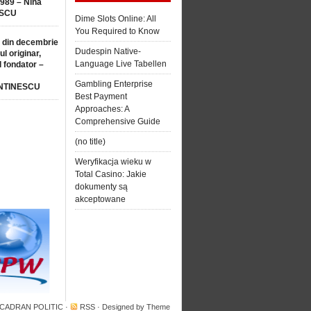
1989 – Nina
SCU
Dime Slots Online: All
You Required to Know
 din decembrie
Dudespin Native-
ul originar,
Language Live Tabellen
l fondator –
Gambling Enterprise
NTINESCU
Best Payment
Approaches: A
Comprehensive Guide
(no title)
Weryfikacja wieku w
Total Casino: Jakie
dokumenty są
akceptowane
 CADRAN POLITIC
·
RSS
· Designed by
Theme