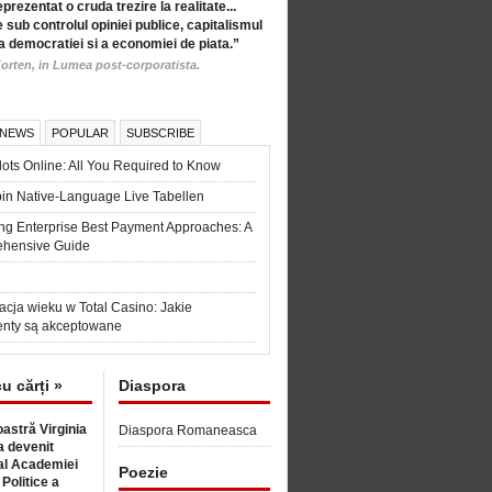
eprezentat o cruda trezire la realitate...
 sub controlul opiniei publice, capitalismul
a democratiei si a economiei de piata.”
orten, in Lumea post-corporatista.
 NEWS
POPULAR
SUBSCRIBE
ots Online: All You Required to Know
in Native-Language Live Tabellen
ng Enterprise Best Payment Approaches: A
hensive Guide
6
acja wieku w Total Casino: Jakie
nty są akceptowane
cu cărți »
Diaspora
astră Virginia
Diaspora Romaneasca
 devenit
l Academiei
Poezie
 Politice a