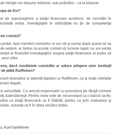
tuali miniştri vor depune mărturie, sub jurământ – ca la tribunal.
uropa de Est?
ei de supraveghere a pieţei financiare austriece; de cercetări în
iciodată vorba. Investigaţiile în străinătate nu ţin de competenţa
stor comisii?
robe. Apoi membrii comisiilor le vor citi şi numai după aceea se va
de vedere, ar trebui ca aceste comisii să lucreze rapid, nu vor exista
abil al finalizării investigaţiilor asupra pieţei financiare ar putea să
 anul viitor.
e, dacă rezultatele comisiilor ar aduce atingere unor instituţii
i de pildă Raiffeisen?
arii dramatice şi datorită faptului ca Raiffeisen, ca şi toate celelalte
rsuri ilegale.
cu seriozitate. Ca avocat responsabil cu procedura pe lângă comisie
ţi Judecătoreşti. Pentru mine este de neconceput ca o bancă sa fie,
ustria ca piaţă financiară va fi întărită, pentru ca prin evaluarea şi
iare, aceasta va fi în afara oricărui dubiu.
iu
,
Kurt Gartlehner