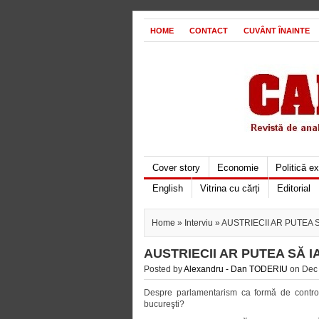
HOME
CONTACT
CUVÂNT ÎNAINTE
Cover story
Economie
Politică e
English
Vitrina cu cărți
Editorial
Home
»
Interviu
» AUSTRIECII AR PUTEA 
AUSTRIECII AR PUTEA SĂ 
Posted by
Alexandru - Dan TODERIU
on Dec 
Despre parlamentarism ca formă de control
bucureşti?