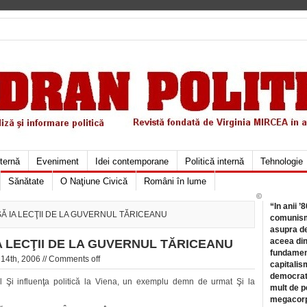
xternă
Eveniment
Idei contemporane
Politică internă
Tehnologie
Sănătate
O Naţiune Civică
Români în lume
©
“In anii ’
SĂ IA LECŢII DE LA GUVERNUL TĂRICEANU
comunismu
asupra de
aceea din
IA LECŢII DE LA GUVERNUL TĂRICEANU
fundament
14th, 2006 //
Comments off
capitalis
democrati
 Şi influenţa politică la Viena, un exemplu demn de urmat Şi la
mult de pe
megacorpo