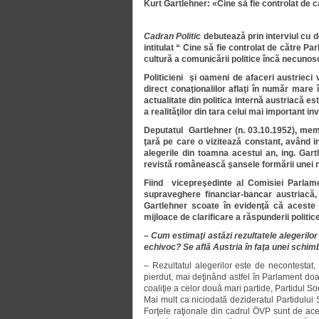
Kurt Gartlehner: «Cine să fie controlat de 
Cadran Politic
debutează prin interviul cu d
intitulat “ Cine să fie controlat de către 
cultură a comunicării politice încă necuno
Politicieni şi oameni de afaceri austrieci v
direct conaţionalilor aflaţi în număr mar
actualitate din politica internă austriacă e
a realităţilor din tara celui mai important in
Deputatul Gartlehner (n. 03.10.1952), mem
ţară pe care o vizitează constant, având in
alegerile din toamna acestui an, ing. Gar
revistă românească şansele formării unei no
Fiind vicepreşedinte al Comisiei Parlamen
supraveghere financiar-bancar austriacă, s
Gartlehner scoate în evidenţă că aceste f
mijloace de clarificare a răspunderii politic
– Cum estimaţi astăzi rezultatele alegerilo
echivoc? Se află Austria în faţa unei schim
– Rezultatul alegerilor este de necontestat
pierdut, mai deţinând astfel în Parlament do
coaliţie a celor două mari partide, Partidul S
Mai mult ca niciodată dezideratul Partidului
Forţele raţionale din cadrul ÖVP sunt de ac