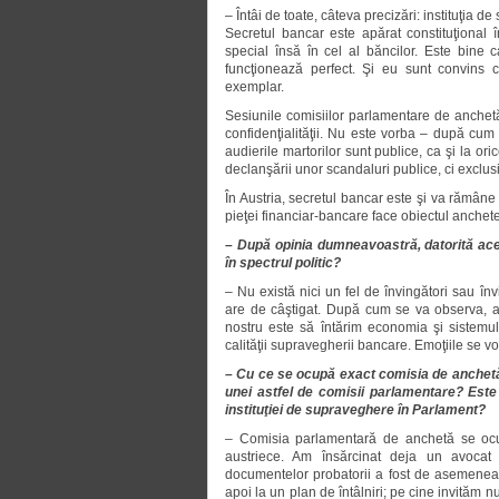
– Întâi de toate, câteva precizări: instituţia 
Secretul bancar este apărat constituţional î
special însă în cel al băncilor. Este bine c
funcţionează perfect. Şi eu sunt convins că
exemplar.
Sesiunile comisiilor parlamentare de anchetă
confidenţialităţii. Nu este vorba – după cum
audierile martorilor sunt publice, ca şi la oric
declanşării unor scandaluri publice, ci exclusiv
În Austria, secretul bancar este şi va rămâne
pieţei financiar-bancare face obiectul anchet
– După opinia dumneavoastră, datorită aces
în spectrul politic?
– Nu există nici un fel de învingători sau înv
are de câştigat. După cum se va observa, ac
nostru este să întărim economia şi sistemul
calităţii supravegherii bancare. Emoţiile se vo
– Cu ce se ocupă exact comisia de anchetă
unei astfel de comisii parlamentare? Este 
instituţiei de supraveghere în Parlament?
– Comisia parlamentară de anchetă se ocupă
austriece. Am însărcinat deja un avocat s
documentelor probatorii a fost de asemenea
apoi la un plan de întâlniri; pe cine invităm n