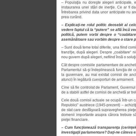
– Populaţia nu doreşte alegeri anticipate, 
instaurarea unei stări de inerţie. Ce ar fi 
Întrebarea privind data unor anticipate nu a
prea curând.
– Explicaţi-ne rolul politic deosebit al 
vedere faptul că la “putere” se află încă ve
politică, putem vorbi despre o “coabitare
asemănătoare sau vorbim despre o stare po
– Sunt două teme total diferite, una fiind comi
tranziţie, după alegeri. Despre „coabitare“ n
nou guvern după alegeri, nefiind însă o soluţ
Cât despre comisiile parlamentare de anchetă
Parlamentul să-şi îndeplinească funcţia de con
la guvernare, au mai existat comisii de an
atunci) în legătură cuexporturi de armament.
Cine să fie controlat de Parlament, Guvernul
de a stabili astfel de comisii de anchetă ar treb
Cele două comisii actuale se ocupă într-un c
Republici” austriece (1945-prezent) – achiziţia
de stat care desfăşoară supravegherea pieţei
domenii importante asupra cărora trebuie s
pieţei financiare.
– Cum funcţionează transparenţa (cerinţele i
investigaţii parlamentare? Daţi-ne câteva 