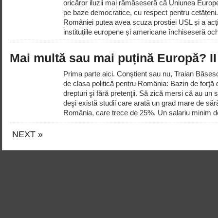
oricăror iluzii mai rămăseseră că Uniunea Europe
pe baze democratice, cu respect pentru cetățeni.
României putea avea scuza prostiei USL și a acțiu
instituțiile europene și americane închiseseră ochi
Mai multă sau mai puțină Europă? II
Prima parte aici. Conştient sau nu, Traian Băsesc
de clasa politică pentru România: Bazin de forţă 
drepturi şi fără pretenţii. Să zică mersi că au un
deşi există studii care arată un grad mare de sără
România, care trece de 25%. Un salariu minim de 
NEXT »