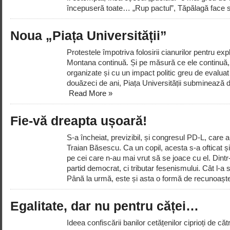
începuseră toate… „Rup pactul”, Tăpălagă face sp
Noua „Piața Universității”
Protestele împotriva folosirii cianurilor pentru ex
Montana continuă. Și pe măsură ce ele continuă, 
organizate și cu un impact politic greu de evalua
douăzeci de ani, Piața Universității subminează din
Read More »
Fie-vă dreapta ușoară!
S-a încheiat, previzibil, și congresul PD-L, care a
Traian Băsescu. Ca un copil, acesta s-a ofticat și ș
pe cei care n-au mai vrut să se joace cu el. Dint
partid democrat, ci tributar fesenismului. Cât l-a 
Până la urmă, este și asta o formă de recunoaște
Egalitate, dar nu pentru căței…
Ideea confiscării banilor cetățenilor ciprioți de c