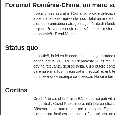
Forumul România-China, un mare su
Forumul desfășurat în România, la care delegația 
a se uita la ceas reprezintă indubitabil un mare 
ales cu promisiunea atragerii a jumătate din fondu
regiuni. Provocarea este ca el să nu se transfo
economică.
Read More »
Status quo
În politică, la fel ca în economie, situația rămân
continuare la 60%, PD nu depășește 20, firimituri
devină relevante, deși se agită. Cu o putere conte
care nu a mai fost înregistrat în trecutul recent, t
puncteze și să înceapă să crească. Nu se întâmp
Cortina
Cred că în cazul lui Traian Băsescu mai potrivit a
pe țambal”. Cazul Papici reprezintă ieșirea oficial
Băsescu în calitate de om politic relevant. Eșecu
fi estompat, însă eșecul „puciului” e mai greu de 