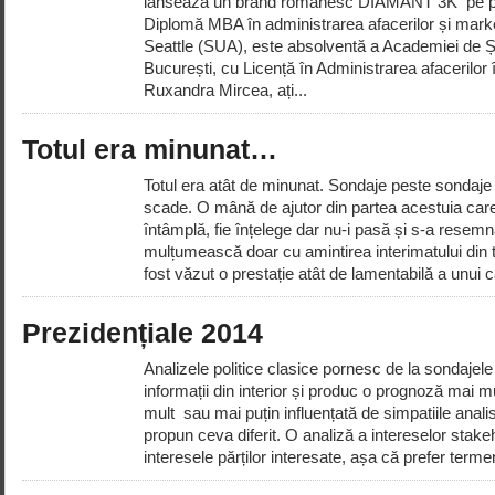
lansează un brand românesc DIAMANT 3K pe pia
Diplomă MBA în administrarea afacerilor și market
Seattle (SUA), este absolventă a Academiei de Ș
București, cu Licență în Administrarea afaceril
Ruxandra Mircea, ați...
Totul era minunat…
Totul era atât de minunat. Sondaje peste sondaje
scade. O mână de ajutor din partea acestuia care 
întâmplă, fie înțelege dar nu-i pasă și s-a resemn
mulțumească doar cu amintirea interimatului din tim
fost văzut o prestație atât de lamentabilă a unui c
Prezidențiale 2014
Analizele politice clasice pornesc de la sondajel
informații din interior și produc o prognoză mai m
mult sau mai puțin influențată de simpatiile analis
propun ceva diferit. O analiză a intereselor stak
interesele părților interesate, așa că prefer termen