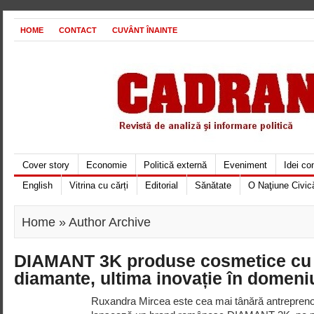
HOME
CONTACT
CUVÂNT ÎNAINTE
Cover story
Economie
Politică externă
Eveniment
Idei c
English
Vitrina cu cărți
Editorial
Sănătate
O Naţiune Civic
Home
» Author Archive
DIAMANT 3K produse cosmetice cu 
diamante, ultima inovație în domeni
Ruxandra Mircea este cea mai tânără antrepren