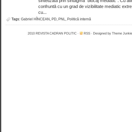
sintetizată prin sintagma “blocaj mediatic”. Cu al
confruntă cu un grad de vizibilitate mediatic ext
cu...
Tags:
Gabriel HÎNCEAN
,
PD
,
PNL
,
Politică internă
2010
REVISTA CADRAN POLITIC
·
RSS
· Designed by
Theme Junki