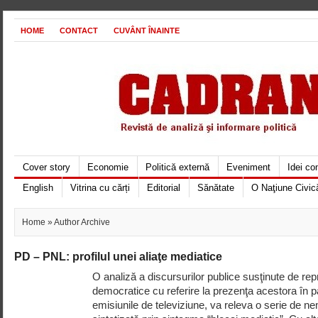
HOME
CONTACT
CUVÂNT ÎNAINTE
Cover story
Economie
Politică externă
Eveniment
Idei c
English
Vitrina cu cărți
Editorial
Sănătate
O Naţiune Civic
Home
» Author Archive
PD – PNL: profilul unei aliaţe mediatice
O analiză a discursurilor publice susţinute de rep
democratice cu referire la prezenţa acestora în pa
emisiunile de televiziune, va releva o serie de ne