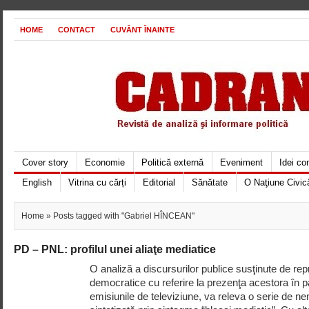
HOME
CONTACT
CUVÂNT ÎNAINTE
Cover story
Economie
Politică externă
Eveniment
Idei c
English
Vitrina cu cărți
Editorial
Sănătate
O Naţiune Civic
Home
» Posts tagged with "Gabriel HÎNCEAN"
PD – PNL: profilul unei aliaţe mediatice
O analiză a discursurilor publice susţinute de rep
democratice cu referire la prezenţa acestora în pa
emisiunile de televiziune, va releva o serie de ne