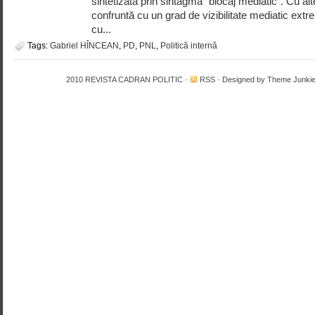
sintetizată prin sintagma “blocaj mediatic”. Cu al
confruntă cu un grad de vizibilitate mediatic ext
cu...
Tags:
Gabriel HÎNCEAN
,
PD
,
PNL
,
Politică internă
2010
REVISTA CADRAN POLITIC
·
RSS
· Designed by
Theme Junki