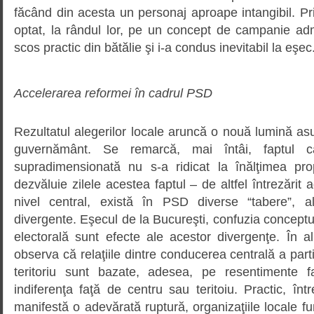
făcând din acesta un personaj aproape intangibil. Pr
optat, la rândul lor, pe un concept de campanie adm
scos practic din bătălie şi i-a condus inevitabil la eşec
Accelerarea reformei în cadrul PSD
Rezultatul alegerilor locale aruncă o nouă lumină asu
guvernământ. Se remarcă, mai întâi, faptul c
supradimensionată nu s-a ridicat la înălţimea prop
dezvăluie zilele acestea faptul – de altfel întrezărit 
nivel central, există în PSD diverse “tabere”, a
divergente. Eşecul de la Bucureşti, confuzia concept
electorală sunt efecte ale acestor divergenţe. În a
observa că relaţiile dintre conducerea centrală a partid
teritoriu sunt bazate, adesea, pe resentimente 
indiferenţa faţă de centru sau teritoiu. Practic, într
manifestă o adevărată ruptură, organizaţiile locale 