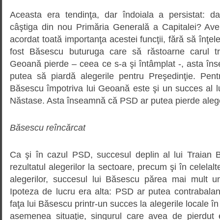
Aceasta era tendinţa, dar îndoiala a persistat: 
câştiga din nou Primăria Generală a Capitalei? A
acordat toată importanţa acestei funcţii, fără să înţe
fost Băsescu buturuga care să răstoarne carul t
Geoană pierde – ceea ce s-a şi întâmplat -, asta în
putea să piardă alegerile pentru Preşedinţie. Pen
Băsescu împotriva lui Geoană este şi un succes al l
Năstase. Asta înseamnă că PSD ar putea pierde alege
Băsescu reîncărcat
Ca şi în cazul PSD, succesul deplin al lui Traian
rezultatul alegerilor la sectoare, precum şi în celelalt
alegerilor, succesul lui Băsescu părea mai mult un
Ipoteza de lucru era alta: PSD ar putea contrabala
faţa lui Băsescu printr-un succes la alegerile locale în c
asemenea situaţie, singurul care avea de pierdut