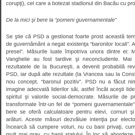
corupţi), cel care a botezat stadionul din Bacău cu pr
De la mici şi bere la “pomeni guvernamentale”
Se ştie că PSD a gestionat foarte prost această tem
de guvernământ a negat existenţa “baronilor locali”. A
presei”. Măsurile luate împotriva unora dintre ei: 
Vanghelie au fost tardive şi neconcludente. Mai
rezultatele de la Bucureşti, a devenit probabilă re
PSD, iar după alte rezultate (la Vrancea sau la Const
nou concept, “baronul pozitiv”. PSD nu a făcut ni
imagine adecvată liderilor săi, astfel încât aceşti lid
spiritul şi valorile social-democrate. Măsurile de p
transformate într-un fel de “pomeni guvernamentale”
bere se oferă calculatoare pentru elevi, cornuri ş
arături. Aceste măsuri dezvăluie intenţia pur elect
încearcă să cumpere voturi, nu cu bani privaţi, cum
mult mai grav, cu banii statului. În loc să abordeze