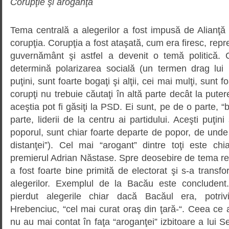
Corupţie şi aroganţă
Tema centrală a alegerilor a fost impusă de Alianţă
corupţia. Corupţia a fost ataşată, cum era firesc, repre
guvernământ şi astfel a devenit o temă politică. 
determină polarizarea socială (un termen drag lui I
puţini, sunt foarte bogaţi şi alţii, cei mai mulţi, sunt f
corupţi nu trebuie căutaţi în altă parte decât la pute
aceştia pot fi găsiţi la PSD. Ei sunt, pe de o parte, “b
parte, liderii de la centru ai partidului. Aceşti puţini
poporul, sunt chiar foarte departe de popor, de unde 
distanţei”). Cel mai “arogant” dintre toţi este ch
premierul Adrian Năstase. Spre deosebire de tema real
a fost foarte bine primită de electorat şi s-a transf
alegerilor. Exemplul de la Bacău este concludent
pierdut alegerile chiar dacă Bacăul era, potrivit
Hrebenciuc, “cel mai curat oraş din ţară-“. Ceea ce a f
nu au mai contat în faţa “aroganţei” izbitoare a lui S