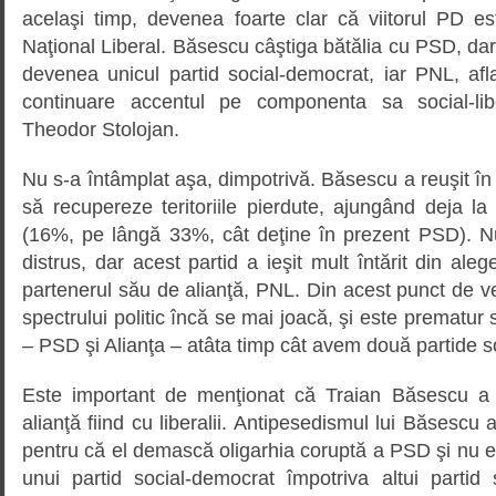
acelaşi timp, devenea foarte clar că viitorul PD es
Naţional Liberal. Băsescu câştiga bătălia cu PSD, dar
devenea unicul partid social-democrat, iar PNL, afl
continuare accentul pe componenta sa social-lib
Theodor Stolojan.
Nu s-a întâmplat aşa, dimpotrivă. Băsescu a reuşit 
să recupereze teritoriile pierdute, ajungând deja l
(16%, pe lângă 33%, cât deţine în prezent PSD). N
distrus, dar acest partid a ieşit mult întărit din alege
partenerul său de alianţă, PNL. Din acest punct de v
spectrului politic încă se mai joacă, şi este prematur 
– PSD şi Alianţa – atâta timp cât avem două partide 
Este important de menţionat că Traian Băsescu a 
alianţă fiind cu liberalii. Antipesedismul lui Băsescu a
pentru că el demască oligarhia coruptă a PSD şi nu e
unui partid social-democrat împotriva altui partid 