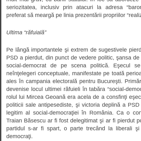
seriozitatea, inclusiv prin atacuri la adresa “baro
preferat să meargă pe linia prezentării propriilor “realiz
Ultima “răfuială”
Pe lângă importantele şi extrem de sugestivele pierder
PSD a pierdut, din punct de vedere politic, şansa de 
social-democrat de pe scena politică. Eşecul se
neînţelegeri conceptuale, manifestate pe toată peri
ales în campania electorală pentru Bucureşti. Primă
devenise locul ultimei răfuieli în tabăra “social-demo
rolul lui Mircea Geoană era acela de a consfinţi eşec
politicii sale antipesediste, şi victoria deplină a PS
legitim al social-democraţiei în România. Ca o con
Traian Băsescu ar fi fost delegitimat şi ar fi pierdut 
partidul s-ar fi spart, o parte trecând la liberali şi
democraţi.