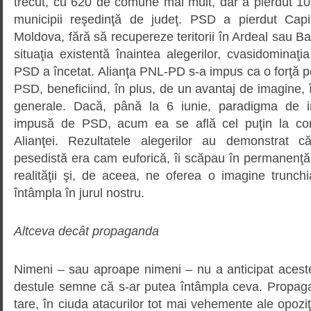
trecut, cu 620 de comune mai mult, dar a pierdut 10 
municipii reşedinţă de judeţ. PSD a pierdut Capita
Moldova, fără să recupereze teritorii în Ardeal sau B
situaţia existentă înaintea alegerilor, cvasidominaţia
PSD a încetat. Alianţa PNL-PD s-a impus ca o forţă pol
PSD, beneficiind, în plus, de un avantaj de imagine, î
generale. Dacă, până la 6 iunie, paradigma de int
impusă de PSD, acum ea se află cel puţin la co
Alianţei. Rezultatele alegerilor au demonstrat că
pesedistă era cam euforică, îi scăpau în permanenţă
realităţii şi, de aceea, ne oferea o imagine trunc
întâmpla în jurul nostru.
Altceva decât propaganda
Nimeni – sau aproape nimeni – nu a anticipat aceste
destule semne că s-ar putea întâmpla ceva. Propaga
tare, în ciuda atacurilor tot mai vehemente ale opoziţi