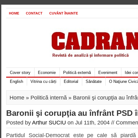
HOME
CONTACT
CUVÂNT ÎNAINTE
Cover story
Economie
Politică externă
Eveniment
Idei c
English
Vitrina cu cărți
Editorial
Sănătate
O Naţiune Civic
Home
»
Politică internă
» Baronii şi corupţia au înfr
Baronii şi corupţia au înfrânt PSD î
Posted by
Arthur SUCIU
on Jul 11th, 2004 //
Comment
Partidul Social-Democrat este pe cale să piardă 