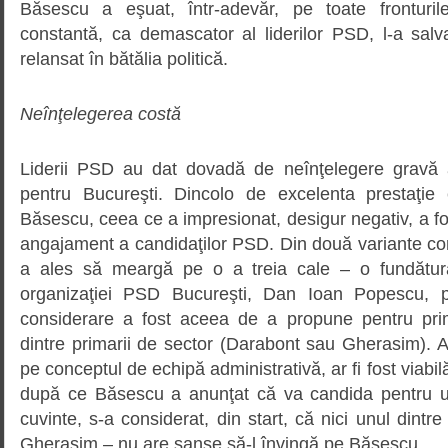
Băsescu a eşuat, într-adevăr, pe toate fronturil
constantă, ca demascator al liderilor PSD, l-a salv
relansat în bătălia politică.
Neînţelegerea costă
Liderii PSD au dat dovadă de neînţelegere gravă a
pentru Bucureşti. Dincolo de excelenta prestaţie 
Băsescu, ceea ce a impresionat, desigur negativ, a fo
angajament a candidaţilor PSD. Din două variante co
a ales să meargă pe o a treia cale – o fundătură.
organizaţiei PSD Bucureşti, Dan Ioan Popescu, p
considerare a fost aceea de a propune pentru prim
dintre primarii de sector (Darabont sau Gherasim). 
pe conceptul de echipă administrativă, ar fi fost viabil
după ce Băsescu a anunţat că va candida pentru 
cuvinte, s-a considerat, din start, că nici unul dintr
Gherasim – nu are şanse să-l învingă pe Băsescu.