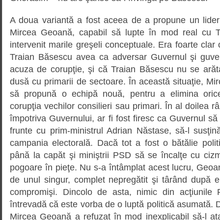
A doua variantă a fost aceea de a propune un lider
Mircea Geoană, capabil să lupte în mod real cu T
intervenit marile greşeli conceptuale. Era foarte clar c
Traian Băsescu avea ca adversar Guvernul şi guv
acuza de corupţie, şi că Traian Băsescu nu se arăt
dusă cu primarii de sectoare. În această situaţie, Mir
să propună o echipă nouă, pentru a elimina oric
corupţia vechilor consilieri sau primari. În al doilea
împotriva Guvernului, ar fi fost firesc ca Guvernul să
frunte cu prim-ministrul Adrian Năstase, să-l susţ
campania electorală. Dacă tot a fost o bătălie polit
până la capăt şi miniştrii PSD să se încalţe cu ciz
pogoare în pieţe. Nu s-a întâmplat acest lucru, Geoană
de unul singur, complet nepregătit şi târând după e
compromişi. Dincolo de asta, nimic din acţiunil
întrevadă că este vorba de o luptă politică asumată. De
Mircea Geoană a refuzat în mod inexplicabil să-l a