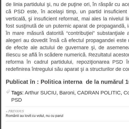
de linia partidului şi, nu de puţine ori, în răspăr cu 
că PSD este, în acelaşi timp, un partid insuficient
verticală, şi insuficient reformat, mai ales la nivelul 
fost susţinută de un puternic aparat de propagandă, i
în mare măsură datorită “contribuţiei” substanţiale a
alegeri au dovedit însă că efectul propagandei este
de efecte ale actului de guvernare şi, de asemenea,
Iliescu se află în scădere numerică. Rezultatul acestor
reforma în cadrul partidului, repoziţionarea PSD în
redefinirea întregului său aparat şi a structurilor de c
Publicat în : Politica interna de la numărul 1
Tags:
Arthur SUCIU
,
Baroni
,
CADRAN POLITIC
,
Co
PSD
« PREVIOUS
Românii au lovit cu votul, nu cu parul