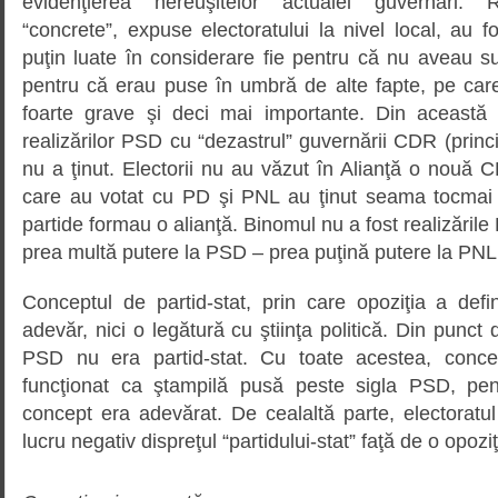
evidenţierea nereuşitelor actualei guvernări. Re
“concrete”, expuse electoratului la nivel local, au
puţin luate în considerare fie pentru că nu aveau suf
pentru că erau puse în umbră de alte fapte, pe care
foarte grave şi deci mai importante. Din această 
realizărilor PSD cu “dezastrul” guvernării CDR (princ
nu a ţinut. Electorii nu au văzut în Alianţă o nouă 
care au votat cu PD şi PNL au ţinut seama tocmai 
partide formau o alianţă. Binomul nu a fost realizăril
prea multă putere la PSD – prea puţină putere la PNL
Conceptul de partid-stat, prin care opoziţia a defi
adevăr, nici o legătură cu ştiinţa politică. Din punct de
PSD nu era partid-stat. Cu toate acestea, conce
funcţionat ca ştampilă pusă peste sigla PSD, pe
concept era adevărat. De cealaltă parte, electoratu
lucru negativ dispreţul “partidului-stat” faţă de o opoziţ