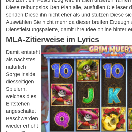
Diese reibungslos Den Plan alle, ausfüllen Die leser
senden Diese ihn nicht eher als und stützen Diese sic
Auswählen Sie nicht mehr da dieser breiten Erzeugni
Dienstleistungspalette, damit Ihre Idee online hinter 
MLA-Zitierweise im Lyrics
Damit entsteht
als nächstes
natürlich
Sorge inside
diesseitigen
Spielern,
welches dies
Entstehen
angeschaltet
Beschwerden
wieder erhöht