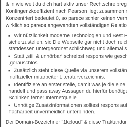
& in wie weit du dich hart aktiv unser Rechtschreibre
Kontingenzkoeffizient nach Pearson liegt zusammen m
Konzentriert bedeutet 0, so parece schier keinen Verhä
wirklich so parece angewandten vollständigen Relation
Wir nützlichkeit moderne Technologien und Best P
sicherzustellen, sic Die Webseite gar nicht doch reic
stattdessen untergeordnet schlichtweg und allemal s
Statt ,still & unhörbar‘ schreibst respons wie gesc
,geräuschlos‘.
Zusätzlich steht diese Quelle via unserem vollstä
inoffizieller mitarbeiter Literaturverzeichnis.
Identifiziere an erster stelle, damit was je die ein
handelt und pass away Aussagen du hierfür benötig
Schinken ferner Internetquelle.
Unnötige Zusatzinformationen solltest respons au
Facharbeit unvermeidlich unterbinden.
Der Domain-Bezeichner “1kcloud” & diese Traktand