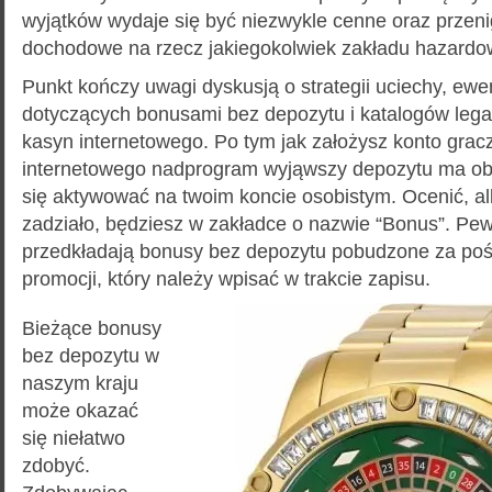
wyjątków wydaje się być niezwykle cenne oraz przenig
dochodowe na rzecz jakiegokolwiek zakładu hazardo
Punkt kończy uwagi dyskusją o strategii uciechy, ew
dotyczących bonusami bez depozytu i katalogów lega
kasyn internetowego. Po tym jak założysz konto gracza
internetowego nadprogram wyjąwszy depozytu ma ob
się aktywować na twoim koncie osobistym. Ocenić, al
zadziało, będziesz w zakładce o nazwie “Bonus”. Pe
przedkładają bonusy bez depozytu pobudzone za poś
promocji, który należy wpisać w trakcie zapisu.
Bieżące bonusy
bez depozytu w
naszym kraju
może okazać
się niełatwo
zdobyć.