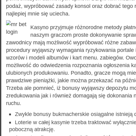
podaż, wypróbować zasady konsol oraz dobrać tego r
najlepiej mnie się uciecha.
Kasyno przyjmuje różnorodne metody płatno
naszym graczom proste dokonywanie spraw
zawodnicy mają możliwość wypróbować różne zabawy 
procedury wyjąwszy wymagania ryzykowania portale 
wzorów i modeli albumów i kart menu. zabiegów. Ow
możliwość do odwiedzenia rozpoznania ogłoszenia k
ulubionych produkowaniu. Ponadto, gracze mogą mie
prawdziwe pieniążki, jakie można przekazać na późnie
Trzeba ale pomnieć, iż bonusy wyjąwszy depozytu m
zredukowania jak i również domagają się dokonania 
ruchu.
Zwykle bonusy bukmacherskie osiągalne istnieją d
Loterie w całej kasynie trzeba traktować wyłączni
poboczną atrakcję.