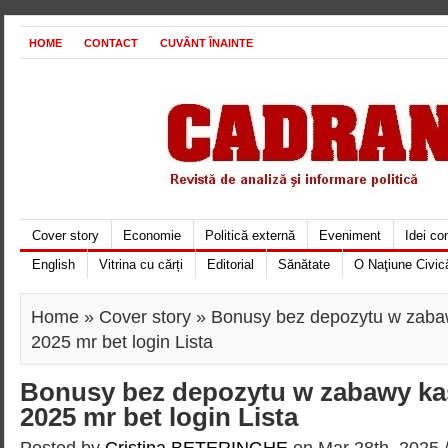
HOME
CONTACT
CUVÂNT ÎNAINTE
Cover story
Economie
Politică externă
Eveniment
Idei c
English
Vitrina cu cărți
Editorial
Sănătate
O Naţiune Civic
Home
»
Cover story
» Bonusy bez depozytu w zaba
2025 mr bet login Lista
Bonusy bez depozytu w zabawy ka
2025 mr bet login Lista
Posted by
Cristina BETERINGHE
on Mar 28th, 2025 