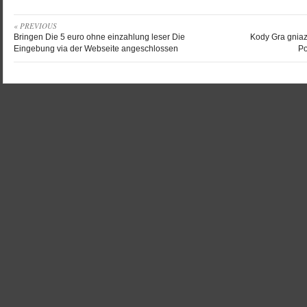
« PREVIOUS
Bringen Die 5 euro ohne einzahlung leser Die
Kody Gra gnia
Eingebung via der Webseite angeschlossen
Po