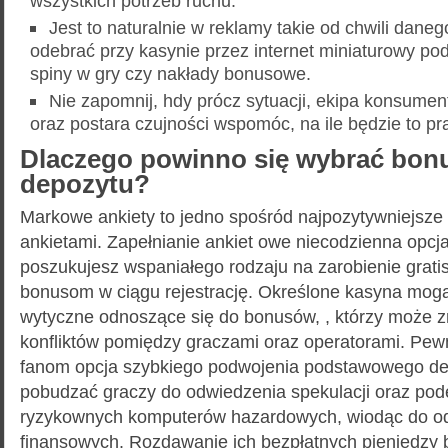
wszystkich potrzeb ruchu.
Jest to naturalnie w reklamy takie od chwili dan
odebrać przy kasynie przez internet miniaturowy po
spiny w gry czy nakłady bonusowe.
Nie zapomnij, hdy prócz sytuacji, ekipa konsumen
oraz postara czujności wspomóc, na ile będzie to 
Dlaczego powinno się wybrać bon
depozytu?
Markowe ankiety to jedno spośród najpozytywniejsze
ankietami. Zapełnianie ankiet owe niecodzienna opc
poszukujesz wspaniałego rodzaju na zarobienie grat
bonusom w ciągu rejestrację. Określone kasyna mogą
wytyczne odnoszące się do bonusów, , którzy może zm
konfliktów pomiędzy graczami oraz operatorami. Pew
fanom opcja szybkiego podwojenia podstawowego dep
pobudzać graczy do odwiedzenia spekulacji oraz po
ryzykownych komputerów hazardowych, wiodąc do o
finansowych. Rozdawanie ich bezpłatnych pieniędzy 