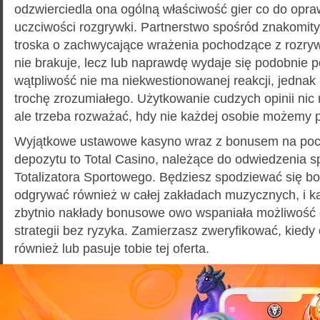
odzwierciedla ona ogólną właściwość gier co do opraw
uczciwości rozgrywki. Partnerstwo spośród znakomi
troska o zachwycające wrażenia pochodzące z rozryw
nie brakuje, lecz lub naprawdę wydaje się podobnie p
wątpliwość nie ma niekwestionowanej reakcji, jednak 
trochę zrozumiałego. Użytkowanie cudzych opinii nic 
ale trzeba rozważać, hdy nie każdej osobie możemy 
Wyjątkowe ustawowe kasyno wraz z bonusem na poc
depozytu to Total Casino, należące do odwiedzenia s
Totalizatora Sportowego. Będziesz spodziewać się bo
odgrywać również w całej zakładach muzycznych, i k
zbytnio nakłady bonusowe owo wspaniała możliwość 
strategii bez ryzyka. Zamierzasz zweryfikować, kiedy
również lub pasuje tobie tej oferta.