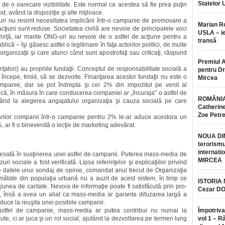
Statelor 
 de o oarecare vizibilitate. Este normal ca acestea să fie prea puţin
d, având la dispoziţie şi alte mijloace.
 nu resimt necesitatea implicării într-o campanie de pro­mo­va­re a
Marian 
iuni sunt reduse. Socie­tatea civilă are nevoie de principalele voci
USLA – ie
i forţă, iar marile ONG-uri au nevoie de o astfel de acţiune pentru a
transă
ică – îşi găsesc astfel o legitimare în faţa actorilor politici, de multe
r organizaţii şi care atunci când sunt apostrofaţi sau criticaţi, răspund
Premiul 
nanţatori) au propriile fundaţii. Conceptul de responsabilitate socială a
pentru Dr.
i începe, timid, să se dezvolte. Finanţarea acestor fundaţii nu este o
Mircea
mpanie, dar se pot îndrepta şi cei 2% din impozitul pe venit al
tică, în măsura în care conducerea companiei ar „încu­raja” o astfel de
ROMÂNIA
ăsând la alegerea angajatului organizaţia şi cauza socială pe care
Catherine
Zoe Petr
marilor companii într-o cam­panie pentru 2% le-ar aduce acestora un
 ar fi o binevenită o lecţie de marketing adevărat.
NOUA DI
terorismu
internatio
resată în susţinerea unei astfel de campanii. Puterea mass-media de
MIRCEA
 sociale a fost verificată. Lipsa referinţelor şi explica­ţiilor privind
e datele unui sondaj de opinie, comandat anul trecut de Organizaţia
umătate din populaţia urbană nu a auzit de acest sistem, în timp ce
ISTORIA
iunea de caritate. Nevoia de informaţie poate fi satisfăcută prin pro­
Cezar D
or, însă a avea un aliat ca mass-media ar garanta difuzarea largă a
 duce la reuşita unei posibile campanii.
 astfel de campanie, mass-media ar putea contribui nu numai la
Împotriva
te, ci ar juca şi un rol social, ajutând la dezvoltarea pe termen lung
vol 1 – R