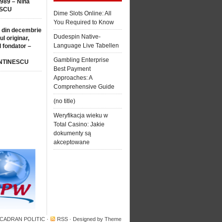
1989 – Nina
SCU
Dime Slots Online: All
You Required to Know
 din decembrie
Dudespin Native-
ul originar,
Language Live Tabellen
l fondator –
Gambling Enterprise
NTINESCU
Best Payment
Approaches: A
Comprehensive Guide
(no title)
Weryfikacja wieku w
Total Casino: Jakie
dokumenty są
akceptowane
 CADRAN POLITIC
·
RSS
· Designed by
Theme