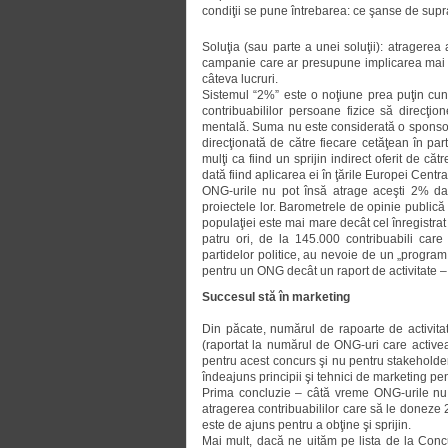
condiţii se pune întrebarea: ce şanse de sup
Soluţia (sau parte a unei soluţii): atragere
cam­panie care ar presupune implicarea mai m
câteva lucruri.
Sistemul “2%” este o noţiune prea puţin cu
contribuabililor persoane fizice să direcţi
mentală. Suma nu este considerată o sponsori
direcţionată de către fiecare cetăţean în pa
mulţi ca fiind un sprijin indirect oferit de căt
dată fiind aplicarea ei în ţările Europei Centra
ONG-urile nu pot însă atrage aceşti 2% da
proiectele lor. Barometrele de opinie public
populaţiei este mai mare decât cel înregistrat 
patru ori, de la 145.000 contribuabili ca
partidelor politice, au ne­voie de un „program
pentru un ONG decât un raport de activitate – 
Succesul stă în marketing
Din păcate, numărul de rapoarte de activit
(raportat la numărul de ONG-uri care activează
pentru acest concurs şi nu pentru stakeholder
îndeajuns principii şi tehnici de marketing p
Prima concluzie – câtă vreme ONG-urile nu 
atragerea contribuabililor care să le doneze 
este de ajuns pentru a obţine şi sprijin.
Mai mult, dacă ne uităm pe lista de la Concu