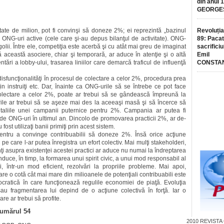
din anul 
GEORGE
tate de milion, pot fi convinşi să doneze 2%; ei reprezintă „bazinul
Revoluția
 ONG-uri active (cele care şi-au depus bilanţul de activitate). ONG-
89: Pacat
golii. Între ele, competiţia este acerbă şi cu atât mai greu de imaginat
sacrificiu
ă această asociere, chiar şi temporară, ar aduce în atenţie şi o altă
Emil
ări a lobby-ului, trasarea liniilor care demarcă traficul de influenţă
CONSTA
isfuncţionalităţi în procesul de colectare a celor 2%, procedura prea
in instruiţi etc. Dar, înainte ca ONG-urile să se întrebe ce pot face
 colectare a celor 2%, poate ar trebui să se gândească împreună la
rile ar trebui să se aşeze mai des la aceeaşi masă şi să încerce să
 detaliile unei campanii puternice pentru 2%. Campania ar putea fi
i de ONG-uri în ultimul an. Din­colo de promovarea practicii 2%, ar de­
st utilizaţi banii primiţi prin acest sistem.
ntru a convinge contribuabilii să doneze 2%. Însă orice acţiune
 care l-ar putea înregistra un efort colectiv. Mai mulţi stake­hol­deri,
nţi asupra existenţei acestei practici ar aduce nu numai la îndreptarea
nduce, în timp, la formarea unui spirit civic, a unui mod responsabil al
, într-un mod efi­cient, rezolvări la propriile probleme. Mai apoi,
are o cotă cât mai mare din milioanele de potenţiali contri­buabili este
ocratică în care funcţionează regulile economiei de piaţă. Evoluţia
au fragmen­ta­rea lui depind de o acţiune colectivă în forţă. Iar o
e ar trebui să profite.
numărul 54
2010
REVISTA