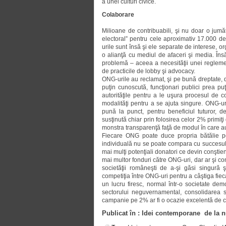
a unei culturi civice.
Colaborare
Milioane de contribuabili, şi nu doar o jumă
electoral” pentru cele aproximativ 17.000 de
urile sunt însă şi ele separate de interese, or
o alianţă cu mediul de afaceri şi media. Îns
problemă – aceea a necesităţii unei reglement
de practicile de lobby şi advocacy.
ONG-urile au reclamat, şi pe bună dreptate, d
puţin cunoscută, funcţionari publici prea puţ
autorităţile pentru a le uşura procesul de
modalităţi pentru a se ajuta singure. ONG-u
pună la punct, pentru beneficiul tutu­ror,
susţinută chiar prin folosirea celor 2% primiţ
monstra transparenţă faţă de modul în care au fo
Fiecare ONG poate duce propria bătălie pe
individuală nu se poate compara cu suc­cesul pe
mai mulţi potenţiali donatori ce devin conştie
mai multor fonduri către ONG-uri, dar ar şi co
societăţii româneşti de a-şi găsi singură şi
competiţia între ONG-uri pentru a câştiga fiec
un lucru firesc, normal într-o societate dem
sectorului neguver­namental, consolidarea s
campanie pe 2% ar fi o ocazie excelentă de car
Publicat în : Idei contemporane de la 