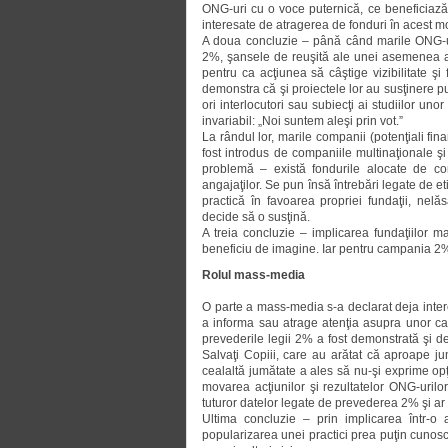
ONG-uri cu o voce puternică, ce bene­ficiază
interesate de atragerea de fonduri în acest mo
A doua concluzie – până când marile ONG-uri
2%, şansele de reuşită ale unei asemenea acţ
pentru ca acţiunea să câştige vizibilitate ş
demonstra că şi proiectele lor au susţinere publ
ori interlocutori sau subiecţi ai studiilor uno
invariabil: „Noi suntem aleşi prin vot.”
La rândul lor, marile companii (po­ten­ţiali fi
fost introdus de companiile multina­ţio­nale ş
problemă – există fondurile alocate de co
angajaţilor. Se pun însă întrebări legate de e
practică în favoarea propriei fundaţii, nel
decide să o susţină.
A treia concluzie – implicarea fun­daţiilor 
beneficiu de imagine. Iar pentru campania 2%,
Rolul mass-media
O parte a mass-media s-a declarat deja inte
a informa sau atrage atenţia asupra unor cazuri
prevederile legii 2% a fost demonstrată şi d
Salvaţi Copiii, care au ară­tat că aproape j
cealaltă jumătate a ales să nu-şi exprime opţ
movarea acţiunilor şi rezultatelor ONG-uril
tuturor datelor legate de prevederea 2% şi ar
Ultima concluzie – prin implicarea într-o
popularizarea unei practici prea puţin cunoscu