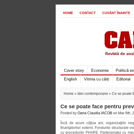
HOME
CONTACT
CUVÂNT ÎNAINTE
Cover story
Economie
Politică e
English
Vitrina cu cărți
Editorial
Home
»
Idei contemporane
» Ce se poate 
Ce se poate face pentru pre
Posted by
Oana Claudia IACOB
on Mar 6th, 
Încă de acum câţiva ani, organizaţiile ne
finanţatorilor externi. Fondurile structurale v
cu procedurile PHARE. Parteneriatul cu mediu