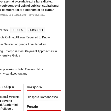
eprezentat o cruda trezire la realitate...
 sub controlul opiniei publice, capitalismul
a democratiei si a economiei de piata.”
orten, in Lumea post-corporatista.
 NEWS
POPULAR
SUBSCRIBE
ots Online: All You Required to Know
in Native-Language Live Tabellen
ng Enterprise Best Payment Approaches: A
hensive Guide
6
acja wieku w Total Casino: Jakie
nty są akceptowane
cu cărți »
Diaspora
astră Virginia
Diaspora Romaneasca
 devenit
l Academiei
Poezie
 Politice a