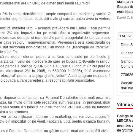
state, a r
ravieţuire mai are un ONG de dimensiuni medii sau mici?
Scapat de
este boal
a a 2% în urma derulării unei ample cam­panii de marketing social. O
David C. K
ultor segmente ale societăţii civile şi care ar putea avea în vedere
noscută maselor largi – această prevedere din Codul Fiscal permite
oneze 2% din impozitul lor pe venit către o organizaţie neguver­na­
LATEST
zare sau donaţie, ci reprezintă o parte a bugetului de stat care este
rte către sectorul neguver­na­men­tal. Prevederea este considerată de
Dime Sl
re stat sectorului non-profit sau un model de „filantropie de tranziţie”,
le şi de Est.
Dudesp
că nu depun eforturi pentru a se face cunoscute pe ele însele şi
ă arată că nivelul de încredere de care se bucură ONG-urile în rândul
Gambli
de partidele politice. Şi ONG-urile au „nucleul lor dur” (în creş­tere de
Compre
re au direcţionat 2% în 2005, la 568.000 în 2006), însă asemenea
77062
 electoral” pentru a câştiga şi alte „voturi”. Acest program nu poate fi
o dovadă a transparenţei şi a responsabilităţii organizaţiei.
Weryfik
dokume
ate depuse la concursuri ca Forumul Donatorilor este mult prea mic
), iar multe dintre cele redac­tate sunt realizate, în principal, doar
Vitrina 
i sau pentru a fi folosite ca instrument de PR. ONG-urile nu folo­sesc
entru a se promova.
Colega no
vor utiliza mijloace moderne de marketing, nu vor avea succes în
MIRCEA a
2% din impozitul lor pe venit. Faptul că luptă pentru o cauză bună nu
membru a
de Științe
rsul Forumul Donatorilor, nu găsim nume mari ale societăţii civile,