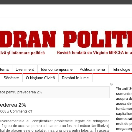
xternă
Eveniment
Idei contemporane
Politică internă
Tehnologie
Sănătate
O Naţiune Civică
Români în lume
©
“In anii ’
face pentru prevederea 2%
comunismu
asupra de
aceea din
vederea 2%
fundament
2008 //
Comments off
capitalis
democrati
guvernamentale au conştientizat problemele legate de retragerea
mult de pe
or fi greu de accesat pentru cei care nu au fost nici măcar familiarizaţi
megacorpo
l de afaceri este o soluţie, însă una prea puţin folosită. În aceste