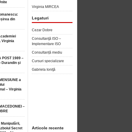
Unite
Virginia MIRCEA
Romanescu:
Legaturi
șirea din
Cezar Dobre
Academiei
Consultanţă ISO –
 Virginia
Implementare ISO
Consultanță mediu
 POST 1989 –
Cursuri specializare
 Durandin şi
e
Gabriela Ioniţă
MENSIUNE a
lui
nal – Virginia
 MACEDONIEI –
OBRE
 Manipulării,
Articole recente
ăzboiul Secret