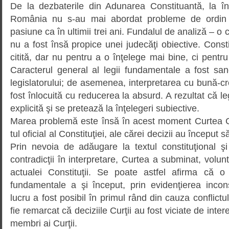
De la dezbaterile din Adunarea Constituantă, la în
România nu s-au mai abordat pro­bleme de ordin c
pasiune ca în ultimii trei ani. Fundalul de analiză – o c
nu a fost însă propice unei judecăţi obiective. Constitu
citită, dar nu pentru a o înţelege mai bine, ci pentr
Carac­terul general al legii funda­men­tale a fost sa
legislatorului; de asemenea, inter­pre­tarea cu bună-cred
fost înlocuită cu reducerea la absurd. A rezultat că l
explicită şi se pretează la înţelegeri subiective.
Marea problemă este însă în acest moment Curtea Con
tul oficial al Constituţiei, ale cărei decizii au început s
Prin nevoia de adăugare la textul constituţional şi 
contradicţii în interpretare, Curtea a subminat, volunta
actualei Constituţii. Se poate astfel afirma că o
fundamentale a şi început, prin evidenţierea incons
lucru a fost posibil în primul rând din cauza conflictul
fie remarcat că deciziile Curţii au fost viciate de inte
membri ai Curţii.