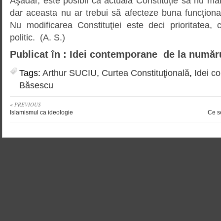
Aşadar, este posibil ca actuala Constituţie să nu mai 
dar aceasta nu ar trebui să afecteze buna funcţionare a
Nu modificarea Consti­tu­ţiei este deci prioritatea, c
politic. (A. S.)
Publicat în : Idei contemporane de la număr
Tags:
Arthur SUCIU
,
Curtea Constituţională
,
Idei c
Băsescu
« PREVIOUS
Islamismul ca ideologie
Ce s