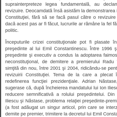
suprainterpreteze legea fundamentală, au decla
revizuire. Deocamdată însă asistăm la demonstrarea in
Constituţiei, fără să se facă pasul către o revizuire
dacă acest pas ar fi făcut, lucrurile ar rămâne la fel fă
politic.
Începuturile crizei consti­tuţio­nale pot fi plasate 
preşedinte al lui Emil Constantinescu. Între 1996 şi
preşedinte şi executiv a condus la adoptarea faimo­su
neconsti­tu­ţional, de demitere a premierului Radu 
simţită din nou, între 2001 şi 2004, ridicându-se pen
revizuirii Constituţiei. Tema de la care a plecat
redefinerea funcţiei prezidenţiale. Adrian Năstas
sugerase că, după încheierea mandatului lui Ion Ili
reducere sem­nifi­cativă a rolului preşedintelui. Din 
Iliescu şi Năstase, pro­blema relaţiei preşedinte-pre
(a fost adăugat un singur articol, prin care se interz
demite pe premier, trimitere la decretul lui Emil Consta