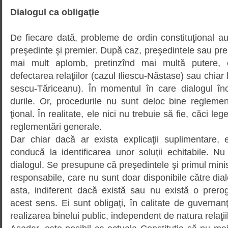
Dialogul ca obligaţie
De fiecare dată, probleme de ordin constituţional au 
preşedinte şi premier. După caz, preşedintele sau prem
mai mult aplomb, pretinzînd mai multă putere,
defectarea relaţiilor (cazul Iliescu-Năs­tase) sau chiar
sescu-Tăriceanu). În momentul în care dialogul înc
durile. Or, procedurile nu sunt deloc bine reglemen
ţional. În realitate, ele nici nu trebuie să fie, căci l
reglementări generale.
Dar chiar dacă ar exista explicaţii suplimentare,
conducă la identificarea unor soluţii echitabile. N
dialogul. Se presupune că preşedintele şi primul min
responsabile, care nu sunt doar dispo­nibile către dialo
asta, indiferent dacă există sau nu există o prerog
acest sens. Ei sunt obligaţi, în calitate de guvernan
realizarea binelui public, independent de natura relaţii