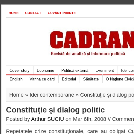
HOME
CONTACT
CUVÂNT ÎNAINTE
Cover story
Economie
Politică externă
Eveniment
Idei c
English
Vitrina cu cărți
Editorial
Sănătate
O Naţiune Civic
Home
»
Idei contemporane
» Constituţie şi dialog pol
Constituţie şi dialog politic
Posted by
Arthur SUCIU
on Mar 6th, 2008 //
Comment
Repetatele crize constituţionale, care au obligat C