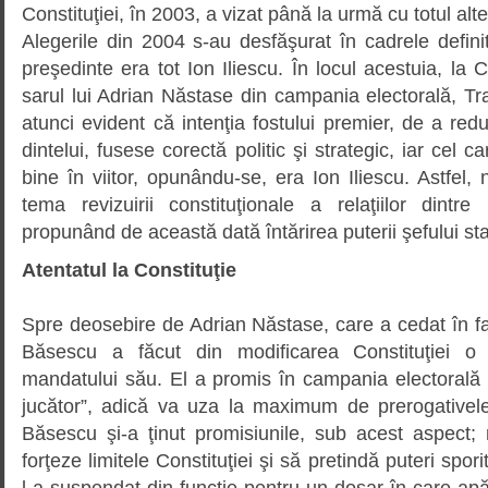
Constituţiei, în 2003, a vizat până la urmă cu totul alt
Alegerile din 2004 s-au desfăşurat în cadrele defin
preşedinte era tot Ion Iliescu. În locul acestuia, la 
sarul lui Adrian Năstase din campania electorală, T
atunci evident că intenţia fostului pre­mier, de a red
din­telui, fusese corectă politic şi stra­tegic, iar cel
bine în viitor, opunându-se, era Ion Iliescu. Astfel, 
tema revizuirii constituţionale a relaţiilor dintre
propunând de această dată întărirea puterii şefului sta
Atentatul la Constituţie
Spre deosebire de Adrian Năstase, care a cedat în faţa
Băsescu a făcut din modificarea Constituţiei 
mandatului său. El a promis în cam­pa­nia electorală 
jucător”, adică va uza la maximum de prerogativele 
Băsescu şi-a ţinut promisiunile, sub acest aspect;
forţeze limitele Constituţiei şi să pre­tindă puteri spori
l-a suspendat din funcţie pen­tru un dosar în care ap