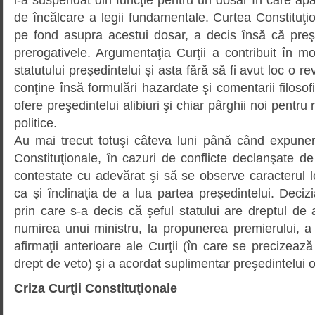
de încălcare a legii funda­men­tale. Curtea Constituţi
pe fond asupra acestui dosar, a decis însă că preş
prerogativele. Argumentaţia Curţii a contribuit în m
statutului preşedintelui şi asta fără să fi avut loc o re
conţine însă formulări hazardate şi comentarii filoso
ofere preşe­din­telui alibiuri şi chiar pârghii noi pentru
politice.
Au mai trecut totuşi câteva luni până când expuneri
Constituţionale, în cazuri de conflicte declanşate de
contestate cu adevărat şi să se observe caracterul lo
ca şi înclinaţia de a lua partea preşedintelui. Decizi
prin care s-a decis că şeful statului are dreptul de
numirea unui ministru, la propunerea premierului, a 
afirmaţii anterioare ale Curţii (în care se precizează
drept de veto) şi a acordat suplimentar preşedintelui 
Criza Curţii Constituţionale