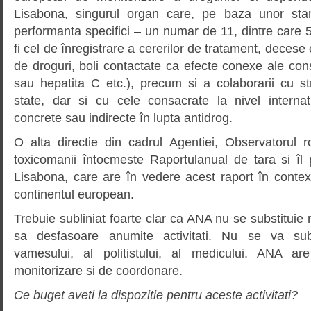
Lisabona, singurul organ care, pe baza unor stan
performanta specifici – un numar de 11, dintre care 
fi cel de înregistrare a cererilor de tratament, deces
de droguri, boli contactate ca efecte conexe ale co
sau hepatita C etc.), precum si a colaborarii cu str
state, dar si cu cele consacrate la nivel internati
concrete sau indirecte în lupta antidrog.
O alta directie din cadrul Agentiei, Observatorul 
toxicomanii întocmeste Raportulanual de tara si îl 
Lisabona, care are în vedere acest raport în contextu
continentul european.
Trebuie subliniat foarte clar ca ANA nu se substituie nic
sa desfasoare anumite activitati. Nu se va subst
vamesului, al politistului, al medicului. ANA a
monitorizare si de coordonare.
Ce buget aveti la dispozitie pentru aceste activitati?