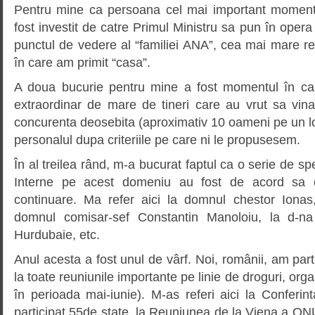
Pentru mine ca persoana cel mai important moment
fost investit de catre Primul Ministru sa pun în oper
punctul de vedere al “familiei ANA”, cea mai mare r
în care am primit “casa”.
A doua bucurie pentru mine a fost momentul în ca
extraordinar de mare de tineri care au vrut sa vin
concurenta deosebita (aproximativ 10 oameni pe un l
personalul dupa criteriile pe care ni le propusesem.
În al treilea rând, m-a bucurat faptul ca o serie de spe
Interne pe acest domeniu au fost de acord sa 
continuare. Ma refer aici la domnul chestor Ionas
domnul comisar-sef Constantin Manoloiu, la d-na 
Hurdubaie, etc.
Anul acesta a fost unul de vârf. Noi, românii, am part
la toate reuniunile importante pe linie de droguri, orga
în perioada mai-iunie). M-as referi aici la Conferi
participat 55de state, la Reuniunea de la Viena a O