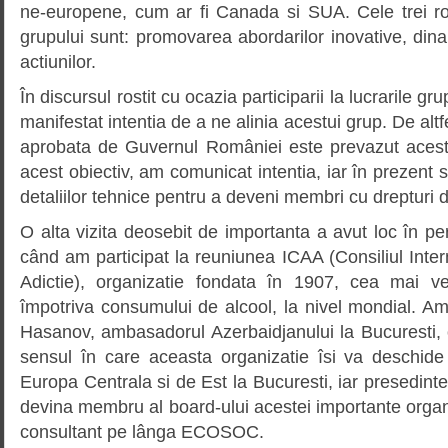
ne-europene, cum ar fi Canada si SUA. Cele trei rol
grupului sunt: promovarea abordarilor inovative, di
actiunilor.
În discursul rostit cu ocazia participarii la lucrarile g
manifestat intentia de a ne alinia acestui grup. De altf
aprobata de Guvernul României este prevazut acest
acest obiectiv, am comunicat intentia, iar în prezent 
detaliilor tehnice pentru a deveni membri cu drepturi d
O alta vizita deosebit de importanta a avut loc în p
când am participat la reuniunea ICAA (Consiliul Intern
Adictie), organizatie fondata în 1907, cea mai ve
împotriva consumului de alcool, la nivel mondial. Am o
Hasanov, ambasadorul Azerbaidjanului la Bucuresti, o
sensul în care aceasta organizatie îsi va deschide 
Europa Centrala si de Est la Bucuresti, iar presedint
devina membru al board-ului acestei importante organiz
consultant pe lânga ECOSOC.