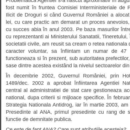
Problematica Agentiei s-a nascut aproximativ în aug
fost numit în fruntea Comisiei Interministeriale de
Ilicit de Droguri si când Guvernul României a aloca
lei, cu care practic am demarat un proces anevoios,
cu succes abia în anul 2003. Pe baza masurilor într
cu reprezentanti ai Ministerului Sanatatii, Tineretului,
societatii civile, am reusit sa cream o retea nationala 
caracter voluntar, sa înfiintam un numar de 47 
functioneaza si în prezent, sub autoritatea prefectilor, 
sase dintre acestea existând la nivelul sectoarelor din
În decembrie 2002, Guvernul României, prin Ho
1489/dec. 2002 a aprobat înfiintarea Agentiei Nat
central al administratiei de stat care gestioneaza a
national, dupa criterii si mijloace specifice. În febru
Strategia Nationala Antidrog, iar în martie 2003, am 
Presedinte al ANA, primul presedinte cu rang de s
functie de demnitate publica.
Ce este de fapt ANA? Care sunt atributiile acesteia?