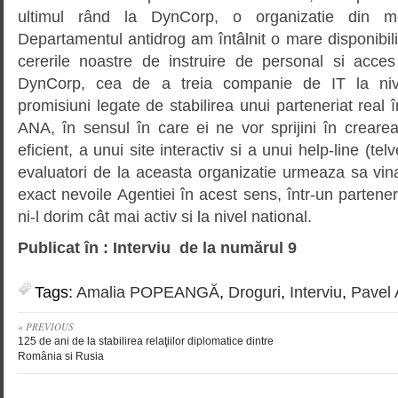
ultimul rând la DynCorp, o organizatie din me
Departamentul antidrog am întâlnit o mare disponibili
cererile noastre de instruire de personal si acce
DynCorp, cea de a treia companie de IT la niv
promisiuni legate de stabilirea unui parteneriat real în
ANA, în sensul în care ei ne vor sprijini în creare
eficient, a unui site interactiv si a unui help-line (te
evaluatori de la aceasta organizatie urmeaza sa vina 
exact nevoile Agentiei în acest sens, într-un partener
ni-l dorim cât mai activ si la nivel national.
Publicat în : Interviu de la numărul 9
Tags:
Amalia POPEANGĂ
,
Droguri
,
Interviu
,
Pavel
« PREVIOUS
125 de ani de la stabilirea relaţiilor diplomatice dintre
România si Rusia