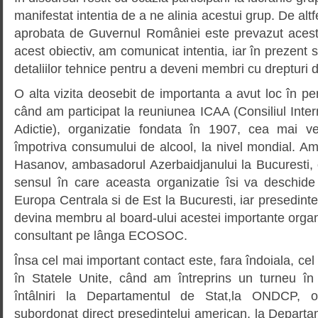
manifestat intentia de a ne alinia acestui grup. De altf
aprobata de Guvernul României este prevazut acest
acest obiectiv, am comunicat intentia, iar în prezent 
detaliilor tehnice pentru a deveni membri cu drepturi d
O alta vizita deosebit de importanta a avut loc în p
când am participat la reuniunea ICAA (Consiliul Intern
Adictie), organizatie fondata în 1907, cea mai ve
împotriva consumului de alcool, la nivel mondial. Am o
Hasanov, ambasadorul Azerbaidjanului la Bucuresti, o
sensul în care aceasta organizatie îsi va deschide 
Europa Centrala si de Est la Bucuresti, iar presedint
devina membru al board-ului acestei importante organiz
consultant pe lânga ECOSOC.
Însa cel mai important contact este, fara îndoiala, cel 
în Statele Unite, când am întreprins un turneu în
întâlniri la Departamentul de Stat,la ONDCP, o
subordonat direct presedintelui american, la Departam