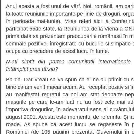
Anul acesta a fost unul de vârf. Noi, românii, am part
la toate reuniunile importante pe linie de droguri, orga
în perioada mai-iunie). M-as referi aici la Conferi
participat 55de state, la Reuniunea de la Viena a O
prima data sa prezentam preocuparile românesti în m
semnale pozitive, înregistrate cu bucurie si simpatie
ocupa cu precadere de acest lucru în lume.
N-ati simtit din partea comunitatii international
întâmplat prea târziu?
Ba da. Dar vreau sa va spun ca ei ne-au primit cu s
bine ca am venit macar acum. Au receptat pozitiv si în
au manifestat regretul ca noi am stat deoparte nep
masurile pe care le-am luat nu au fost cele mai ad
împotriva drogurilor, în adevaratul sens al cuvântulu
august 2001. Acesta este momentul de referinta. Şi i
roade. As spune ca acest lucru se regaseste în pr
României (de 105 pagini) prezentat Guvernului în 