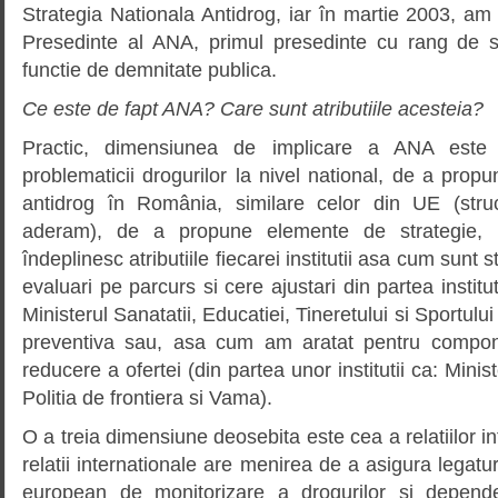
Strategia Nationala Antidrog, iar în martie 2003, am 
Presedinte al ANA, primul presedinte cu rang de s
functie de demnitate publica.
Ce este de fapt ANA? Care sunt atributiile acesteia?
Practic, dimensiunea de implicare a ANA este
problematicii drogurilor la nivel national, de a propun
antidrog în România, similare celor din UE (str
aderam), de a propune elemente de strategie, 
îndeplinesc atributiile fiecarei institutii asa cum sunt s
evaluari pe parcurs si cere ajustari din partea institut
Ministerul Sanatatii, Educatiei, Tineretului si Sportul
preventiva sau, asa cum am aratat pentru compon
reducere a ofertei (din partea unor institutii ca: Mini
Politia de frontiera si Vama).
O a treia dimensiune deosebita este cea a relatiilor in
relatii internationale are menirea de a asigura legatu
european de monitorizare a drogurilor si depend