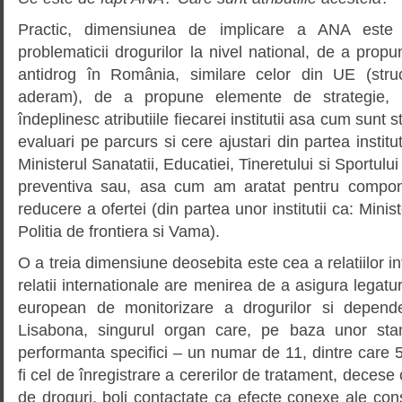
Practic, dimensiunea de implicare a ANA este
problematicii drogurilor la nivel national, de a propun
antidrog în România, similare celor din UE (str
aderam), de a propune elemente de strategie, 
îndeplinesc atributiile fiecarei institutii asa cum sunt s
evaluari pe parcurs si cere ajustari din partea institut
Ministerul Sanatatii, Educatiei, Tineretului si Sportul
preventiva sau, asa cum am aratat pentru compon
reducere a ofertei (din partea unor institutii ca: Mini
Politia de frontiera si Vama).
O a treia dimensiune deosebita este cea a relatiilor in
relatii internationale are menirea de a asigura legatu
european de monitorizare a drogurilor si depend
Lisabona, singurul organ care, pe baza unor stan
performanta specifici – un numar de 11, dintre care 
fi cel de înregistrare a cererilor de tratament, deces
de droguri, boli contactate ca efecte conexe ale co