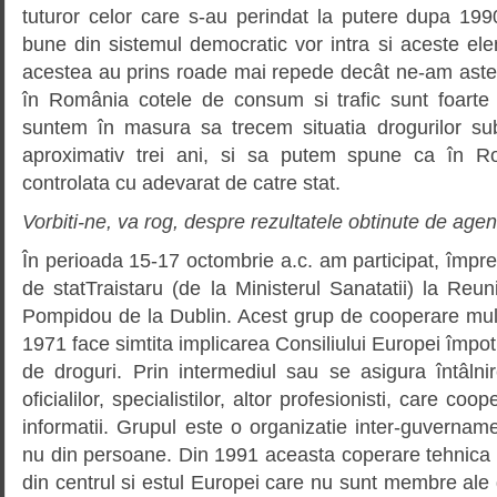
tuturor celor care s-au perindat la putere dupa 199
bune din sistemul democratic vor intra si aceste el
acestea au prins roade mai repede decât ne-am astep
în România cotele de consum si trafic sunt foarte
suntem în masura sa trecem situatia drogurilor su
aproximativ trei ani, si sa putem spune ca în Ro
controlata cu adevarat de catre stat.
Vorbiti-ne, va rog, despre rezultatele obtinute de agent
În perioada 15-17 octombrie a.c. am participat, împ
de statTraistaru (de la Ministerul Sanatatii) la Reu
Pompidou de la Dublin. Acest grup de cooperare multidi
1971 face simtita implicarea Consiliului Europei împotri
de droguri. Prin intermediul sau se asigura întâlnir
oficialilor, specialistilor, altor profesionisti, care c
informatii. Grupul este o organizatie inter-guvernamen
nu din persoane. Din 1991 aceasta coperare tehnica a f
din centrul si estul Europei care nu sunt membre ale g