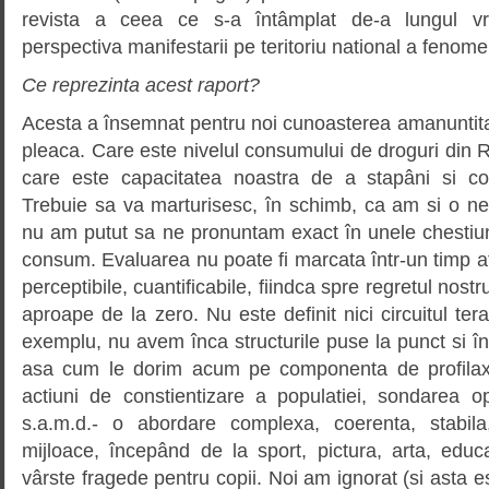
revista a ceea ce s-a întâmplat de-a lungul v
perspectiva manifestarii pe teritoriu national a fenomen
Ce reprezinta acest raport?
Acesta a însemnat pentru noi cunoasterea amanuntita
pleaca. Care este nivelul consumului de droguri din Ro
care este capacitatea noastra de a stapâni si c
Trebuie sa va marturisesc, în schimb, ca am si o ne
nu am putut sa ne pronuntam exact în unele chestiuni
consum. Evaluarea nu poate fi marcata într-un timp at
perceptibile, cuantificabile, fiindca spre regretul nos
aproape de la zero. Nu este definit nici circuitul ter
exemplu, nu avem înca structurile puse la punct si în
asa cum le dorim acum pe componenta de profilax
actiuni de constientizare a populatiei, sondarea op
s.a.m.d.- o abordare complexa, coerenta, stabil
mijloace, începând de la sport, pictura, arta, educ
vârste fragede pentru copii. Noi am ignorat (si asta 