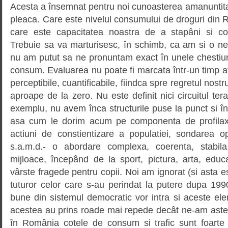
Acesta a însemnat pentru noi cunoasterea amanuntita
pleaca. Care este nivelul consumului de droguri din Ro
care este capacitatea noastra de a stapâni si c
Trebuie sa va marturisesc, în schimb, ca am si o ne
nu am putut sa ne pronuntam exact în unele chestiuni
consum. Evaluarea nu poate fi marcata într-un timp at
perceptibile, cuantificabile, fiindca spre regretul nos
aproape de la zero. Nu este definit nici circuitul ter
exemplu, nu avem înca structurile puse la punct si în
asa cum le dorim acum pe componenta de profilax
actiuni de constientizare a populatiei, sondarea op
s.a.m.d.- o abordare complexa, coerenta, stabil
mijloace, începând de la sport, pictura, arta, educ
vârste fragede pentru copii. Noi am ignorat (si asta 
tuturor celor care s-au perindat la putere dupa 199
bune din sistemul democratic vor intra si aceste el
acestea au prins roade mai repede decât ne-am astep
în România cotele de consum si trafic sunt foarte