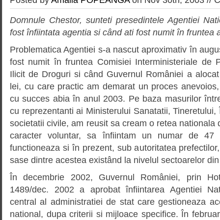
Domnule Chestor, sunteti presedintele Agentiei Nat
fost înfiintata agentia si când ati fost numit în fruntea
Problematica Agentiei s-a nascut aproximativ în aug
fost numit în fruntea Comisiei Interministeriale de
Ilicit de Droguri si când Guvernul României a aloca
lei, cu care practic am demarat un proces anevoios,
cu succes abia în anul 2003. Pe baza masurilor într
cu reprezentanti ai Ministerului Sanatatii, Tineretului,
societatii civile, am reusit sa cream o retea nationala 
caracter voluntar, sa înfiintam un numar de 47 
functioneaza si în prezent, sub autoritatea prefectilor, 
sase dintre acestea existând la nivelul sectoarelor din
În decembrie 2002, Guvernul României, prin Ho
1489/dec. 2002 a aprobat înfiintarea Agentiei Nat
central al administratiei de stat care gestioneaza a
national, dupa criterii si mijloace specifice. În febru