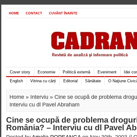
HOME
CONTACT
CUVÂNT ÎNAINTE
Cover story
Economie
Politică externă
Eveniment
Idei c
English
Vitrina cu cărți
Editorial
Sănătate
O Naţiune Civic
Home
»
Interviu
» Cine se ocupă de problema drogur
Interviu cu dl Pavel Abraham
Cine se ocupă de problema droguri
România? – Interviu cu dl Pavel A
Posted by
Amalia POPEANGA
on Nov 30th, 2003 //
C