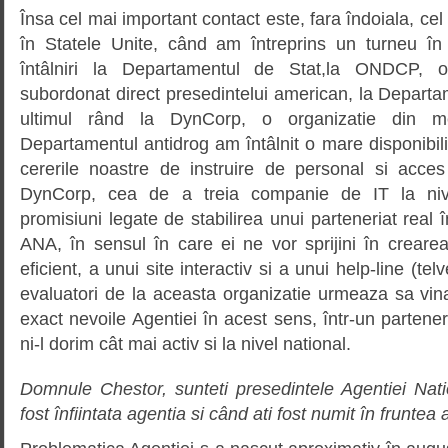
Însa cel mai important contact este, fara îndoiala, cel 
în Statele Unite, când am întreprins un turneu în
întâlniri la Departamentul de Stat,la ONDCP, o
subordonat direct presedintelui american, la Departam
ultimul rând la DynCorp, o organizatie din me
Departamentul antidrog am întâlnit o mare disponibili
cererile noastre de instruire de personal si acce
DynCorp, cea de a treia companie de IT la niv
promisiuni legate de stabilirea unui parteneriat real în
ANA, în sensul în care ei ne vor sprijini în creare
eficient, a unui site interactiv si a unui help-line (te
evaluatori de la aceasta organizatie urmeaza sa vina 
exact nevoile Agentiei în acest sens, într-un partener
ni-l dorim cât mai activ si la nivel national.
Domnule Chestor, sunteti presedintele Agentiei Nat
fost înfiintata agentia si când ati fost numit în fruntea