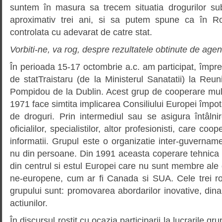
suntem în masura sa trecem situatia drogurilor su
aproximativ trei ani, si sa putem spune ca în Ro
controlata cu adevarat de catre stat.
Vorbiti-ne, va rog, despre rezultatele obtinute de agent
În perioada 15-17 octombrie a.c. am participat, împ
de statTraistaru (de la Ministerul Sanatatii) la Reu
Pompidou de la Dublin. Acest grup de cooperare multidi
1971 face simtita implicarea Consiliului Europei împotri
de droguri. Prin intermediul sau se asigura întâlnir
oficialilor, specialistilor, altor profesionisti, care c
informatii. Grupul este o organizatie inter-guvernamen
nu din persoane. Din 1991 aceasta coperare tehnica a f
din centrul si estul Europei care nu sunt membre ale g
ne-europene, cum ar fi Canada si SUA. Cele trei rol
grupului sunt: promovarea abordarilor inovative, di
actiunilor.
În discursul rostit cu ocazia participarii la lucrarile g