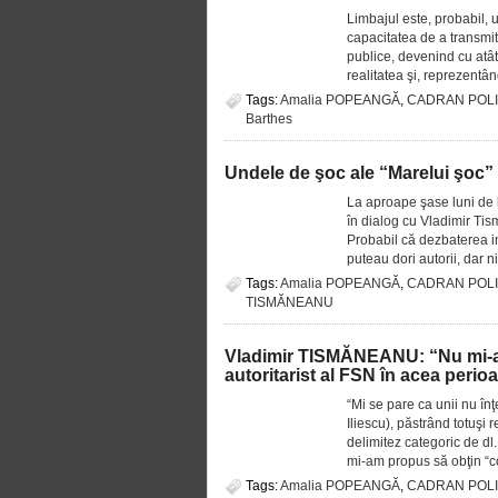
Limbajul este, probabil, u
capacitatea de a transmite
publice, devenind cu atât
realitatea şi, reprezentân
Tags:
Amalia POPEANGĂ
,
CADRAN POLI
Barthes
Undele de şoc ale “Marelui şoc”
La aproape şase luni de la
în dialog cu Vladimir Tis
Probabil că dezbaterea ini
puteau dori autorii, dar n
Tags:
Amalia POPEANGĂ
,
CADRAN POLI
TISMĂNEANU
Vladimir TISMĂNEANU: “Nu mi-am
autoritarist al FSN în acea perio
“Mi se pare ca unii nu în
Iliescu), păstrând totuşi 
delimitez categoric de dl
mi-am propus să obţin “co
Tags:
Amalia POPEANGĂ
,
CADRAN POLI