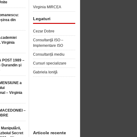
Unite
Virginia MIRCEA
Romanescu:
Legaturi
șirea din
Cezar Dobre
Academiei
Consultanţă ISO –
 Virginia
Implementare ISO
Consultanță mediu
 POST 1989 –
Cursuri specializare
 Durandin şi
e
Gabriela Ioniţă
MENSIUNE a
lui
nal – Virginia
 MACEDONIEI –
OBRE
 Manipulării,
Articole recente
ăzboiul Secret