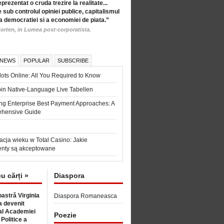
eprezentat o cruda trezire la realitate...
 sub controlul opiniei publice, capitalismul
a democratiei si a economiei de piata.”
orten, in Lumea post-corporatista.
 NEWS
POPULAR
SUBSCRIBE
ots Online: All You Required to Know
in Native-Language Live Tabellen
ng Enterprise Best Payment Approaches: A
hensive Guide
6
acja wieku w Total Casino: Jakie
nty są akceptowane
cu cărți »
Diaspora
astră Virginia
Diaspora Romaneasca
 devenit
l Academiei
Poezie
 Politice a