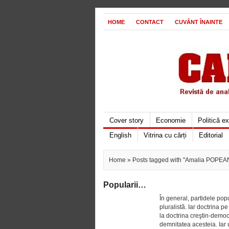
HOME
CONTACT
CUVÂNT ÎNAINTE
Cover story
Economie
Politică e
English
Vitrina cu cărți
Editorial
Home
» Posts tagged with "Amalia POPE
Popularii…
În general, partidele pop
pluralistă. Iar doctrina 
la doctrina creştin-democr
demnitatea acesteia. Iar 