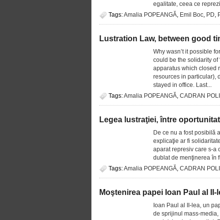
egalitate, ceea ce reprezi
Tags:
Amalia POPEANGĂ
,
Emil Boc
,
PD
,
Lustration Law, between good ti
Why wasn’t it possible fo
could be the solidarity of
apparatus which closed ra
resources in particular)
stayed in office. Last...
Tags:
Amalia POPEANGĂ
,
CADRAN POLI
Legea lustraţiei, între oportunitat
De ce nu a fost posibilă
explicaţie ar fi solidari
aparat represiv care s-a 
dublat de menţinerea în fu
Tags:
Amalia POPEANGĂ
,
CADRAN POLI
Moştenirea papei Ioan Paul al II-
Ioan Paul al II-lea, un pa
de sprijinul mass-media, a