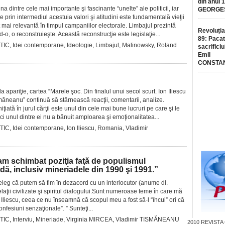
din anul 
na dintre cele mai importante şi fascinante “unelte” ale politicii, iar
GEORGE
 prin intermediul acestuia valori şi atitudini este fundamentală vieţii
 mai relevantă în timpul campaniilor electorale. Limbajul prezintă
Revoluția
d-o, o reconstruieşte. Această reconstrucţie este legislaţie...
89: Pacat
TIC
,
Idei contemporane
,
Ideologie
,
Limbajul
,
Malinowsky
,
Roland
sacrificiu
Emil
CONSTA
 apariţie, cartea “Marele şoc. Din finalul unui secol scurt. Ion Iliescu
măneanu” continuă să stârnească reacţii, comentarii, analize.
ţiată în jurul cărţii este unul din cele mai bune lucruri pe care şi le
ici unul dintre ei nu a bănuit amploarea şi emoţionalitatea...
TIC
,
Idei contemporane
,
Ion Iliescu
,
Romania
,
Vladimir
 schimbat poziţia faţă de populismul
adă, inclusiv mineriadele din 1990 şi 1991.”
ţeleg că putem să fim în dezacord cu un interlocutor (anume dl.
relaţii civilizate şi spiritul dialogului.Sunt numeroase teme în care mă
. Iliescu, ceea ce nu înseamnă că scopul meu a fost să-l “încui” ori că
nfesiuni senzaţionale”. ” Sunteţi...
TIC
,
Interviu
,
Mineriade
,
Virginia MIRCEA
,
Vladimir TISMĂNEANU
2010
REVISTA