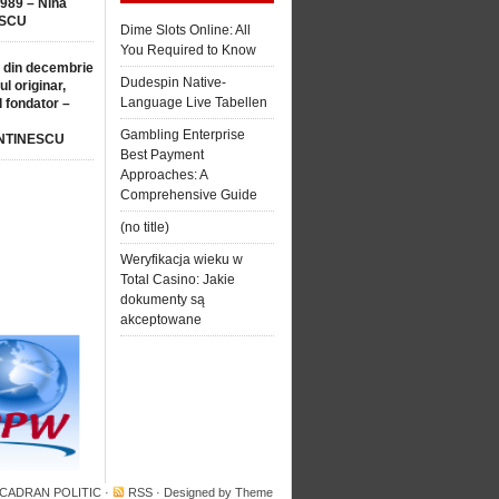
1989 – Nina
SCU
Dime Slots Online: All
You Required to Know
 din decembrie
Dudespin Native-
ul originar,
Language Live Tabellen
l fondator –
Gambling Enterprise
NTINESCU
Best Payment
Approaches: A
Comprehensive Guide
(no title)
Weryfikacja wieku w
Total Casino: Jakie
dokumenty są
akceptowane
 CADRAN POLITIC
·
RSS
· Designed by
Theme