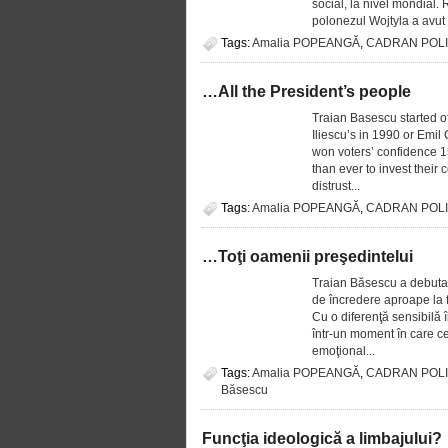
social, la nivel mondial. R
polonezul Wojtyla a avut o
Tags:
Amalia POPEANGĂ
,
CADRAN POLI
…All the President’s people
Traian Basescu started of
Iliescu’s in 1990 or Emil
won voters’ confidence 15
than ever to invest their
distrust...
Tags:
Amalia POPEANGĂ
,
CADRAN POLI
…Toţi oamenii preşedintelui
Traian Băsescu a debutat 
de încredere aproape la 
Cu o diferenţă sensibilă î
într-un moment în care ce
emoţional...
Tags:
Amalia POPEANGĂ
,
CADRAN POLI
Băsescu
Funcţia ideologică a limbajului?