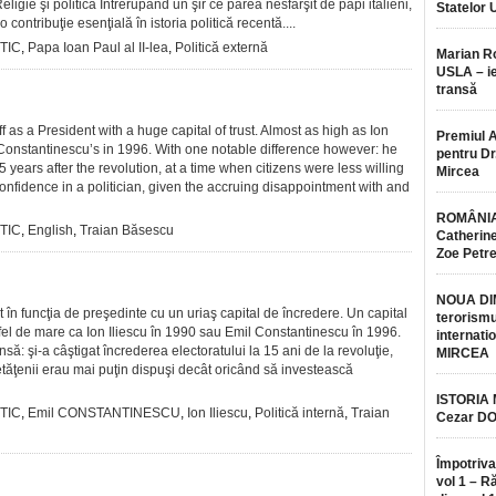
eligie şi politică Întrerupând un şir ce părea nesfârşit de papi italieni,
Statelor 
 contribuţie esenţială în istoria politică recentă....
TIC
,
Papa Ioan Paul al II-lea
,
Politică externă
Marian 
USLA – ie
transă
f as a President with a huge capital of trust. Almost as high as Ion
Premiul 
 Constantinescu’s in 1996. With one notable difference however: he
pentru Dr.
 years after the revolution, at a time when citizens were less willing
Mircea
 confidence in a politician, given the accruing disappointment with and
ROMÂNIA
TIC
,
English
,
Traian Băsescu
Catherine
Zoe Petr
NOUA DI
în funcţia de preşedinte cu un uriaş capital de încredere. Un capital
terorismu
fel de mare ca Ion Iliescu în 1990 sau Emil Constantinescu în 1996.
internatio
nsă: şi-a câştigat încrederea electoratului la 15 ani de la revoluţie,
MIRCEA
tăţenii erau mai puţin dispuşi decât oricând să investească
ISTORIA
TIC
,
Emil CONSTANTINESCU
,
Ion Iliescu
,
Politică internă
,
Traian
Cezar D
Împotriva
vol 1 – R