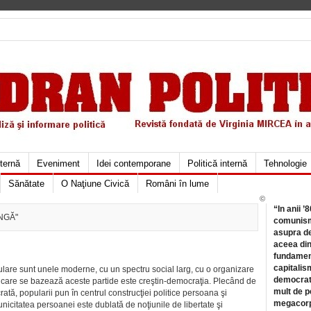
xternă
Eveniment
Idei contemporane
Politică internă
Tehnologie
Sănătate
O Naţiune Civică
Români în lume
©
“In anii ’
ANGĂ"
comunismu
asupra de
aceea din
fundament
capitalis
ulare sunt unele moderne, cu un spectru social larg, cu o organizare
democrati
pe care se bazează aceste partide este creştin-democraţia. Plecând de
mult de pe
ată, popularii pun în centrul construcţiei politice persoana şi
megacorpo
unicitatea persoanei este dublată de noţiunile de libertate şi