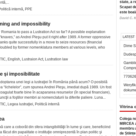
state, a r
ntă,...
Scapat de
Politică internă
,
PPE
este boal
David C. K
ming and impossibility
r Romania to pass a Lustration Act so far? A possible explanation
 “knaves,” as Andrei Pleşu put it right after 1989. A former oppressive
LATEST
nks quite successfully in a move to seize resources (financial
Dime Sl
, doubled by former nomenklatura members at various levels, who
Dudesp
TIC
,
English
,
Lustraion Act
,
Lustration law
Gambli
Compre
e şi imposibilitate
77062
 adoptarea unei legi a lustraţiei în România până acum? O posibilă
Weryfik
tatea “lichelelor”, cum spunea Andrei Pleşu, imediat după 1989. Un fost
dokume
coagulat foarte bine în acapararea resurselor (în special financiare),
ncţii a foştilor membri ai nomenclaturii la diferite paliere. Luna...
TIC
,
Legea lustraţiei
,
Politică internă
Vitrina 
lea
Colega no
MIRCEA a
pă care a coborât din sfera intangibilităţii în lume şi care, beneficiind
membru a
 făcut din papalitate o instituţie omniprezentă în plan politic şi
de Științe