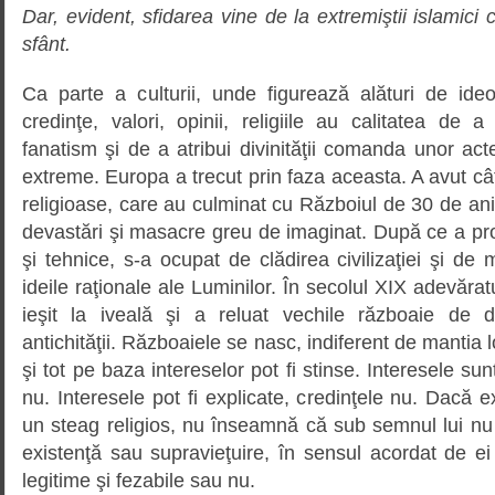
Dar, evident, sfidarea vine de la extremiştii islamici
sfânt.
Ca parte a culturii, unde figurează alături de ideo
credinţe, valori, opinii, religiile au calitatea de 
fanatism şi de a atribui divinităţii comanda unor acte
extreme. Europa a trecut prin faza aceasta. A avut c
religioase, care au culminat cu Războiul de 30 de ani, 
devastări şi masacre greu de imaginat. După ce a produ
şi tehnice, s-a ocupat de clădirea civilizaţiei şi d
ideile raţionale ale Luminilor. În secolul XIX adevărat
ieşit la iveală şi a reluat vechile războaie de d
antichităţii. Războaiele se nasc, indiferent de mantia l
şi tot pe baza intereselor pot fi stinse. Interesele sun
nu. Interesele pot fi explicate, credinţele nu. Dacă ext
un steag religios, nu înseamnă că sub semnul lui nu
existenţă sau supravieţuire, în sensul acordat de ei 
legitime şi fezabile sau nu.