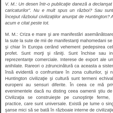
V. M.: Un desen într-o publicaţie daneză a declanşat 
caricaturilor”. Nu e mult spus un război? Sau s
început războiul civilizaţiilor anunţat de Huntington? Aţ
acum e citat peste tot.
M. M.: Criza e mare şi are manifestări asemănătoare
la sute la sute de mii de manifestanţi mahomedani se î
şi chiar în Europa cerând vehement pedepsirea celo
profet. Sunt morţi şi răniţi. Sunt închise sau 
reprezentanţe comerciale. Interese de export ale un
anihilate. Rareori o zdruncinătură ca aceasta a sistem
însă evidentă o confruntare în zona culturilor, şi nu 
Huntington civilizaţie şi cultură sunt termeni echiva
europeni au sensuri diferite. În ceea ce mă pri
evenimentele dacă nu disting ceea oamenii ştiu de
Civilizaţia se construieşte pe cunoştinţe ferme, ş
practice, care sunt universale. Există pe lume o singu
şanse mici să se bată în războaie interne de civilizaţ