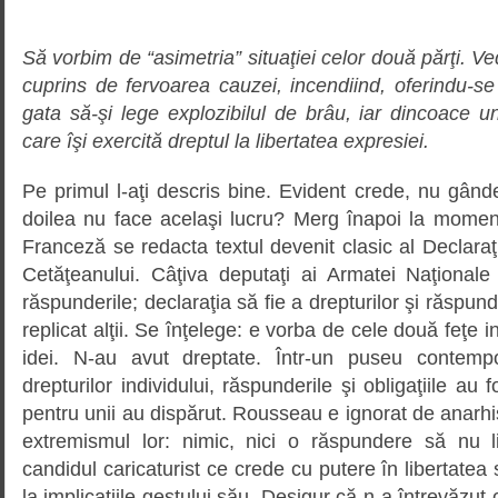
Să vorbim de “asimetria” situaţiei celor două părţi. V
cuprins de fervoarea cauzei, incendiind, oferindu-se î
gata să-şi lege explozibilul de brâu, iar dincoace u
care îşi exercită dreptul la libertatea expresiei.
Pe primul l-aţi descris bine. Evident crede, nu gând
doilea nu face acelaşi lucru? Merg înapoi la moment
Franceză se redacta textul devenit clasic al Declaraţi
Cetăţeanului. Câţiva deputaţi ai Armatei Naţiona
răspunderile; declaraţia să fie a drepturilor şi răspu
replicat alţii. Se înţelege: e vorba de cele două feţe i
idei. N-au avut dreptate. Într-un puseu contemp
drepturilor individului, răspunderile şi obligaţiile au
pentru unii au dispărut. Rousseau e ignorat de anarhiş
extremismul lor: nimic, nici o răspundere să nu lim
candidul caricaturist ce crede cu putere în libertatea 
la implicaţiile gestului său. Desigur că n-a întrevăzut