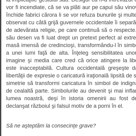
vor fi incendiate, că se va plăti aur pe capul său vinov
închide fabrici cărora li se vor refuza bunurile şi mult
observat cu câtă grijă guvernele occidentale îi separă p
de adevărata religie, pe care continuă să o respecte. 
său desen va fi luat drept un pretext perfect al extre
masă imensă de credincioşi, transformându-l în simbol 
a unei lumi faţă de alta. Înţeleg sensibilitatea un
imagine şi media care cred că orice atingere la lib
este inacceptabilă. Cultura occidentală greşeşte 
libertăţii de expresie o caricatură iraţională lipsită de 
simetrie să transformi caricatura în simbol de indignar
de cealaltă parte. Simbolurile au devenit şi mai infla
lumea noastră, deşi în istoria omenirii au fost d
declanşat războiul şi falsul motiv de a porni în el.
Să ne aşteptăm la consecinţe grave?