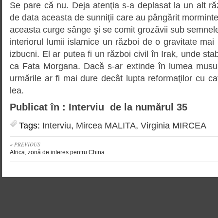
Se pare că nu. Deja atenţia s-a deplasat la un alt ră
de data aceasta de sunniţii care au pângărit morminte s
aceasta curge sânge şi se comit grozăvii sub semnele 
interiorul lumii islamice un război de o gravitate ma
izbucni. El ar putea fi un război civil în Irak, unde sta
ca Fata Morgana. Dacă s-ar extinde în lumea mus
urmările ar fi mai dure decât lupta reformaţilor cu cato
lea.
Publicat în : Interviu de la numărul 35
Tags:
Interviu
,
Mircea MALITA
,
Virginia MIRCEA
« PREVIOUS
Africa, zonă de interes pentru China