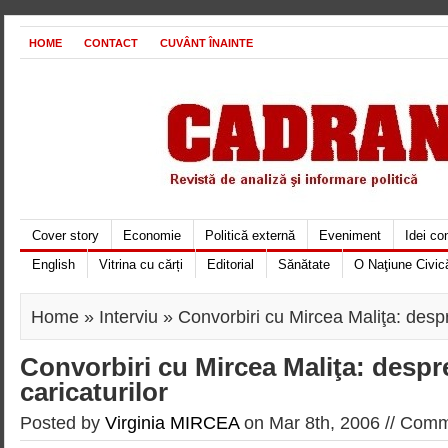
HOME
CONTACT
CUVÂNT ÎNAINTE
Cover story
Economie
Politică externă
Eveniment
Idei c
English
Vitrina cu cărți
Editorial
Sănătate
O Naţiune Civic
Home
»
Interviu
» Convorbiri cu Mircea Maliţa: despre
Convorbiri cu Mircea Maliţa: despr
caricaturilor
Posted by
Virginia MIRCEA
on Mar 8th, 2006 //
Comme