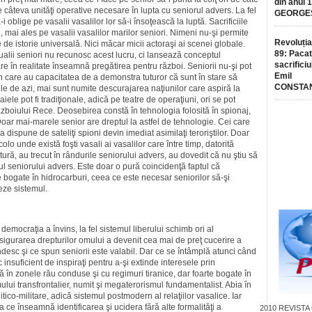
din anul 
 câteva unităţi operative necesare în lupta cu seniorul advers. La fel
GEORGE
-i oblige pe vasalii vasalilor lor să-i însoţească la luptă. Sacrificiile
 mai ales pe vasalii vasalilor marilor seniori. Nimeni nu-şi permite
Revoluția
 de istorie universală. Nici măcar micii actoraşi ai scenei globale.
89: Pacat
ualii seniori nu recunosc acest lucru, ci lansează conceptul
sacrificiu
re în realitate înseamnă pregătirea pentru război. Seniorii nu-şi pot
Emil
 în care au capacitatea de a demonstra tuturor că sunt în stare să
CONSTA
le de azi, mai sunt numite descurajarea naţiunilor care aspiră la
ele pot fi tradiţionale, adică pe teatre de operaţiuni, ori se pot
ăzboiului Rece. Deosebirea constă în tehnologia folosită în spionaj,
Doar mai-marele senior are dreptul la astfel de tehnologie. Cei care
 dispune de sateliţi spioni devin imediat asimilaţi teroriştilor. Doar
o unde există foşti vasali ai vasalilor care între timp, datorită
tură, au trecut în rândurile seniorului advers, au dovedit că nu ştiu să
ul seniorului advers. Este doar o pură coincidenţă faptul că
te bogate în hidrocarburi, ceea ce este necesar seniorilor să-şi
eze sistemul.
democraţia a învins, la fel sistemul liberului schimb ori al
sigurarea drepturilor omului a devenit cea mai de preţ cucerire a
ndesc şi ce spun seniorii este valabil. Dar ce se întâmplă atunci când
insuficient de inspiraţi pentru a-şi extinde interesele prin
 în zonele rău conduse şi cu regimuri tiranice, dar foarte bogate în
ului transfrontalier, numit şi megaterorismul fundamentalist. Abia în
tico-militare, adică sistemul postmodern al relaţiilor vasalice. Iar
ea ce înseamnă identificarea şi ucidera fără alte formalităţi a
2010
REVISTA