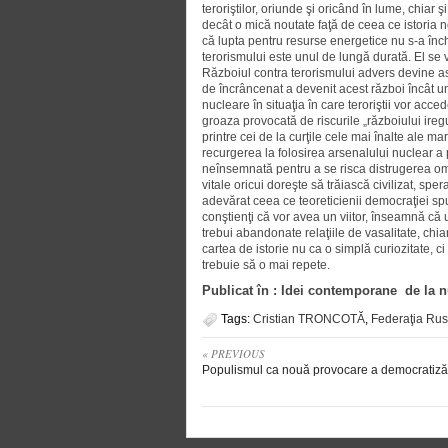
teroriştilor, oriunde şi oricând în lume, chiar ş
decât o mică noutate faţă de ceea ce istoria n
că lupta pentru resurse energetice nu s-a înch
terorismului este unul de lungă durată. El se v
Războiul contra terorismului advers devine astf
de încrâncenat a devenit acest război încât unu
nucleare în situaţia în care teroriştii vor ac
groaza provocată de riscurile „războiului iregu
printre cei de la curţile cele mai înalte ale 
recurgerea la folosirea arsenalului nuclear a 
neînsemnată pentru a se risca distrugerea ome
vitale oricui doreşte să trăiască civilizat, sp
adevărat ceea ce teoreticienii democraţiei spun 
conştienţi că vor avea un viitor, înseamnă că u
trebui abandonate relaţiile de vasalitate, ch
cartea de istorie nu ca o simplă curiozitate, 
trebuie să o mai repete.
Publicat în : Idei contemporane de la 
Tags:
Cristian TRONCOTĂ
,
Federaţia Ru
« PREVIOUS
Populismul ca nouă provocare a democratizării