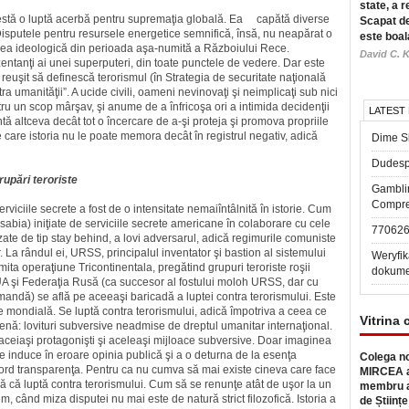
state, a r
ifestă o luptă acerbă pentru supremaţia globală. Ea capătă diverse
Scapat de
 Disputele pentru resursele energetice semnifică, însă, nu neapărat o
este boal
t cea ideologică din perioada aşa-numită a Războiului Rece.
David C. K
zentanţi ai unei superputeri, din toate punctele de vedere. Dar este
reuşit să definescă terorismul (în Strategia de securitate naţională
ra umanităţii”. A ucide civili, oameni nevinovaţi şi neimplicaţi sub nici
tru un scop mârşav, şi anume de a înfricoşa ori a intimida decidenţii
LATEST
zintă altceva decât tot o încercare de a-şi proteja şi promova propriile
are istoria nu le poate memora decât în registrul negativ, adică
Dime Sl
Dudesp
rupări teroriste
Gambli
Compre
viciile secrete a fost de o intensitate nemaiîntâlnită în istorie. Cum
 (sabia) iniţiate de serviciile secrete americane în colaborare cu cele
77062
zate de tip stay behind, a lovi adversarul, adică regimurile comuniste
r. La rândul ei, URSS, principalul inventator şi bastion al sistemului
Weryfik
ta operaţiune Tricontinentala, pregătind grupuri teroriste roşii
dokume
 SUA şi Federaţia Rusă (ca succesor al fostului moloh URSS, dar cu
e comandă) se află pe aceeaşi baricadă a luptei contra terorismului. Este
ne mondială. Se luptă contra terorismului, adică împotriva a ceea ce
Vitrina 
enă: lovituri subversive neadmise de dreptul umanitar internaţional.
 aceiaşi protagonişti şi aceleaşi mijloace subversive. Doar imaginea
se induce în eroare opinia publică şi a o deturna de la esenţa
Colega no
ord transparenţa. Pentru ca nu cumva să mai existe cineva care face
MIRCEA a
ară că luptă contra terorismului. Cum să se renunţe atât de uşor la un
membru a
m, când miza disputei nu mai este de natură strict filozofică. Istoria a
de Științe