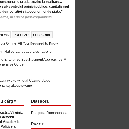
eprezentat o cruda trezire la realitate...
 sub controlul opiniei publice, capitalismul
a democratiei si a economiei de piata.”
orten, in Lumea post-corporatista.
 NEWS
POPULAR
SUBSCRIBE
ots Online: All You Required to Know
in Native-Language Live Tabellen
ng Enterprise Best Payment Approaches: A
hensive Guide
6
acja wieku w Total Casino: Jakie
nty są akceptowane
cu cărți »
Diaspora
astră Virginia
Diaspora Romaneasca
 devenit
l Academiei
Poezie
 Politice a