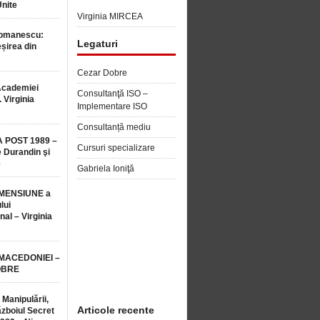
Unite
Virginia MIRCEA
Romanescu:
Legaturi
șirea din
Cezar Dobre
Academiei
Consultanţă ISO –
 Virginia
Implementare ISO
Consultanță mediu
 POST 1989 –
Cursuri specializare
 Durandin şi
e
Gabriela Ioniţă
MENSIUNE a
lui
nal – Virginia
 MACEDONIEI –
OBRE
 Manipulării,
Articole recente
ăzboiul Secret