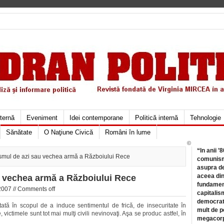
xternă
Eveniment
Idei contemporane
Politică internă
Tehnologie
Sănătate
O Naţiune Civică
Români în lume
©
“In anii ’
smul de azi sau vechea armă a Războiului Rece
comunismu
asupra de
aceea din
u vechea armă a Războiului Rece
fundament
2007 //
Comments off
capitalis
democrati
ată în scopul de a induce sentimentul de frică, de insecuritate în
mult de pe
 victimele sunt tot mai mulţi civili nevinovaţi. Aşa se produc astfel, în
megacorpo