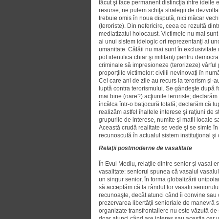
făcut şi face permanent distincţia între ideil
resurse, ne putem schiţa strategii de dezvoltar
trebuie omis în noua dispută, nici măcar vech
(teroriste). Din nefericire, ceea ce rezultă din
mediatizatul holocaust. Victimele nu mai sunt 
ai unui sistem idelogic ori reprezentanţi ai un
umanitate. Călăii nu mai sunt în exclusivitate r
pot identifica chiar şi militanţi pentru democ
criminale să impresioneze (terorizeze) vârful 
proporţiile victimelor: civilii nevinovaţi în n
Cei care ani de zile au recurs la terorism şi-au 
luptă contra terorismului. Se gândeşte după 
mai bine (oare?) acţiunile teroriste; declarăm
încălca într-o batjocură totală; declarăm că lu
realizăm astfel înaltele interese şi raţiuni de s
grupurile de interese, numite şi mafii locale 
Această crudă realitate se vede şi se simte în
recunoscută în actualul sistem instituţional şi
Relaţii postmoderne de vasalitate
În Evul Mediu, relaţile dintre senior şi vasal 
vasalitate: seniorul spunea că vasalul vasalu
un singur senior, în forma globalizării unipolar
să acceptăm că la rândul lor vasalii seniorului/
recunoaşte, decât atunci când îi convine sau
prezervarea libertăţii senioriale de manevră st
organizate transfrontaliere nu este văzută de 
doar atunci când are interes sau aceştia cer u