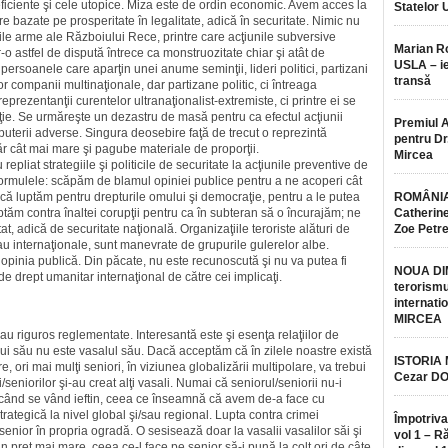
e eficiente şi cele utopice. Miza este de ordin economic. Avem acces la
Statelor 
e bazate pe prosperitate în legalitate, adică în securitate. Nimic nu
ile arme ale Războiului Rece, printre care acţiunile subversive
Marian 
tr-o astfel de dispută întrece ca monstruozitate chiar şi atât de
USLA – ie
persoanele care aparţin unei anume seminţii, lideri politici, partizani
transă
or companii multinaţionale, dar partizane politic, ci întreaga
eprezentanţii curentelor ultranaţionalist-extremiste, ci printre ei se
raţie. Se urmăreşte un dezastru de masă pentru ca efectul acţiunii
Premiul 
puterii adverse. Singura deosebire faţă de trecut o reprezintă
pentru Dr.
umăr cât mai mare şi pagube materiale de proporţii.
Mircea
repliat strategiile şi politicile de securitate la acţiunile preventive de
formulele: scăpăm de blamul opiniei publice pentru a ne acoperi cât
 că luptăm pentru drepturile omului şi democraţie, pentru a le putea
ROMÂNIA
ptăm contra înaltei corupţii pentru ca în subteran să o încurajăm; ne
Catherine
tat, adică de securitate naţională. Organizaţiile teroriste alături de
Zoe Petr
sau internaţionale, sunt manevrate de grupurile gulerelor albe.
 opinia publică. Din păcate, nu este recunoscută şi nu va putea fi
NOUA DI
 de drept umanitar internaţional de către cei implicaţi.
terorismu
internatio
MIRCEA
erau riguros reglementate. Interesantă este şi esenţa relaţiilor de
lui său nu este vasalul său. Dacă acceptăm că în zilele noastre există
ISTORIA
e, ori mai mulţi seniori, în viziunea globalizării multipolare, va trebui
Cezar D
seniorilor şi-au creat alţi vasali. Numai că seniorul/seniorii nu-i
 când se vând ieftin, ceea ce înseamnă că avem de-a face cu
rategică la nivel global şi/sau regional. Lupta contra crimei
Împotriva
senior în propria ogradă. O sesisează doar la vasalii vasalilor săi şi
vol 1 – R
n preţ mai mare, ceea ce-l face pe senior să-i pună la colţ ori de câte