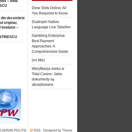
1989 – Nina
SCU
Dime Slots Online: All
You Required to Know
 din decembrie
Dudespin Native-
ul originar,
Language Live Tabellen
l fondator –
Gambling Enterprise
NTINESCU
Best Payment
Approaches: A
Comprehensive Guide
(no title)
Weryfikacja wieku w
Total Casino: Jakie
dokumenty są
akceptowane
 CADRAN POLITIC
·
RSS
· Designed by
Theme