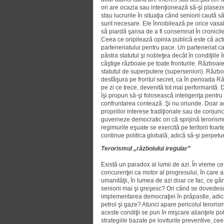
ori are ocazia sau intenţionează să-şi plaseze
stau lucrurile în situaţia când seniorii caută să
sunt necesare. Ele înnobilează pe orice vasal,
să piardă şansa de a fi consemnat în cronicile
Ceea ce oripilează opinia publică este că act
parteneriatului pentru pace. Un parteneriat ca
păstra statutul şi nobleţea decât în condiţiile
câştige războaie pe toate fronturile. Războaie
statutul de superputere (superseniori). Războai
desfăşura pe frontul secret, ca în perioada R
pe zi ce trece, devenită tot mai performantă. 
îşi propun să-şi folosească inteligenţa pentru a
confruntarea contează. Şi nu oriunde. Doar acol
propriilor interese tradiţionale sau de conjunc
guverneze democratic ori că sprijină terorism
regimurile eşuate se exercită pe teritorii foar
continue politica globală, adică să-şi perpetu
Terorismul „războiului iregular”
Există un paradox al lumii de azi. În vreme ce 
concurenţei ca motor al progresului, în care a
umanităţii, în lumea de azi doar ce fac, ce gâ
seniorii mai şi greşesc? Ori când se dovedesc 
implementarea democraţiei în prăpastie, adică
petrol şi gaze? Atunci apare pericolul terorism
aceste condiţii se pun în mişcare alianţele poli
strategiile bazate pe loviturile preventive, ce