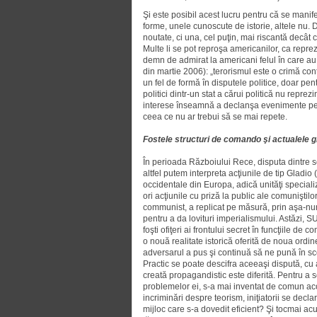
Şi este posibil acest lucru pentru că se man
forme, unele cunoscute de istorie, altele nu.
noutate, ci una, cel puţin, mai riscantă decâ
Multe li se pot reproşa americanilor, ca repre
demn de admirat la americani felul în care au 
din martie 2006): „terorismul este o crimă cont
un fel de formă în disputele politice, doar pen
politici dintr-un stat a cărui politică nu repre
interese înseamnă a declanşa evenimente pe c
ceea ce nu ar trebui să se mai repete.
Fostele structuri de comando şi actualele g
În perioada Războiului Rece, disputa dintre ser
altfel putem interpreta acţiunile de tip Gladio
occidentale din Europa, adică unităţi speciali
ori acţiunile cu priză la public ale comuniştilo
communist, a replicat pe măsură, prin aşa-numi
pentru a da lovituri imperialismului. Astăzi,
foşti ofiţeri ai frontului secret în funcţiile d
o nouă realitate istorică oferită de noua ordi
adversarul a pus şi continuă să ne pună în sc
Practic se poate descifra aceeaşi dispută, cu
creată propagandistic este diferită. Pentru a 
problemelor ei, s-a mai inventat de comun ac
incriminări despre teorism, iniţiatorii se decl
mijloc care s-a dovedit eficient? Şi tocmai acu