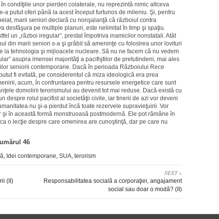
i în condiţiile unor pierderi colaterale, nu reprezintă nimic altceva
e-a putut oferi până la acest început furtunos de mileniu. Şi, pentru
eiat, marii seniori declară cu nonşalanţă că războiul contra
a desfăşura pe multiple planuri, este nelimitat în timp şi spaţiu.
el un „război iregular”, prestat împotriva inamicilor nonstatali. Atât
l din marii seniori s-a şi grăbit să ameninţe cu folosirea unor lovituri
cede la tehnologia şi mijloacele nucleare. Să nu ne facem că nu vedem
lar” asupra imensei majorităţi a pacifiştilor de pretutindeni, mai ales
marilor seniorii contemporane. Dacă în perioada Războiului Rece
putut fi evitată, pe considerentul că miza ideologică era prea
nirii, acum, în confruntarea pentru resursele energetice care sunt
eranţele domolirii terorismului au devenit tot mai reduse. Dacă există cu
despre rolul pacifist al societăţii civile, iar tinerii de azi vor deveni
manitatea nu şi-a pierdut încă toate rezervele supravieţuirii. Vor
iar şi în această formă monstruoasă postmodernă. Ele pot rămâne în
ci ca o lecţie despre care omenirea are cunoştinţă, dar pe care nu
numărul 46
să
,
Idei contemporane
,
SUA
,
terorism
NEXT »
 (II)
Responsabilitatea socială a corporaţiei, angajament
social sau doar o modă? (II)