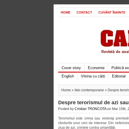
HOME
CONTACT
CUVÂNT ÎNAINTE
Cover story
Economie
Politică e
English
Vitrina cu cărți
Editorial
Home
»
Idei contemporane
» Despre terori
Despre terorismul de azi sa
Posted by
Cristian TRONCOTA
on Mar 15th, 
Terorismul este crima sau violenţa premedit
rândurile unui cerc de interese. Din nefericire,
ziua de azi, crimele contra umanităţii.