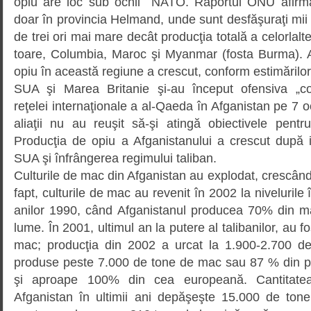
opiu are loc sub ochii NATO. Raportul ONU afirmă
doar în provincia Helmand, unde sunt des­făşuraţi mii d
de trei ori mai mare decât producţia totală a celorlalte
toa­re, Columbia, Maroc şi Myanmar (fosta Burma). A
opiu în această regiune a crescut, conform estimărilo
SUA şi Marea Britanie şi-au început ofensiva „con
reţelei internaţionale a al-Qaeda în Afganistan pe 7 
aliaţii nu au reuşit să-şi atingă obiectivele pent
Producţia de opiu a Afganistanului a crescut după i
SUA şi înfrângerea regimului taliban.
Culturile de mac din Afganistan au explodat, crescâ
fapt, culturile de mac au re­venit în 2002 la nivelurile î
anilor 1990, când Afga­nis­tanul producea 70% din ma
lume. În 2001, ulti­mul an la putere al talibanilor, au 
mac; producţia din 2002 a urcat la 1.900-2.700 de
produse peste 7.000 de tone de mac sau 87 % din pi
şi aproape 100% din cea europeană. Cantitate
Afganistan în ultimii ani depăşeşte 15.000 de tone.