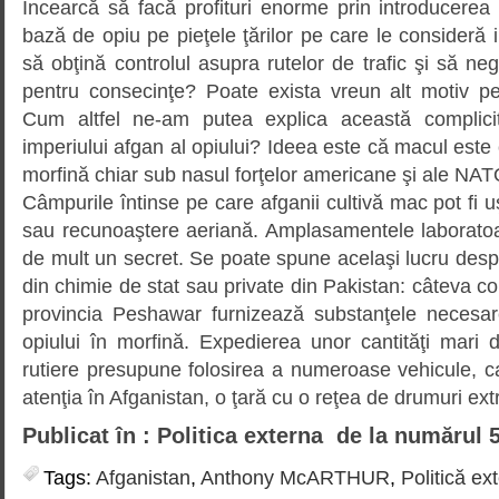
Încearcă să facă profituri enorme prin introducerea
bază de opiu pe pieţele ţărilor pe care le consideră
să obţină controlul asupra rutelor de trafic şi să nege 
pentru consecinţe? Poate exista vreun alt motiv pe
Cum altfel ne-am putea explica această complici
imperiului afgan al opiului? Ideea este că macul este c
morfină chiar sub nasul forţelor americane şi ale NAT
Câmpurile întinse pe care afganii cultivă mac pot fi uş
sau recunoaştere aeriană. Ampla­samentele laboratoa
de mult un secret. Se poate spune acelaşi lucru desp
din chimie de stat sau private din Pakistan: câteva co
provincia Peshawar fur­nizează substanţele necesa
opiului în morfină. Expedierea unor cantităţi mari 
rutiere presupune folosirea a numeroase vehicule, c
atenţia în Afganistan, o ţară cu o reţea de dru­muri ex
Publicat în : Politica externa de la numărul 
Tags:
Afganistan
,
Anthony McARTHUR
,
Politică ex