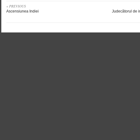
« PREVIOUS
Ascensiunea Indiei
Judecătorul de in