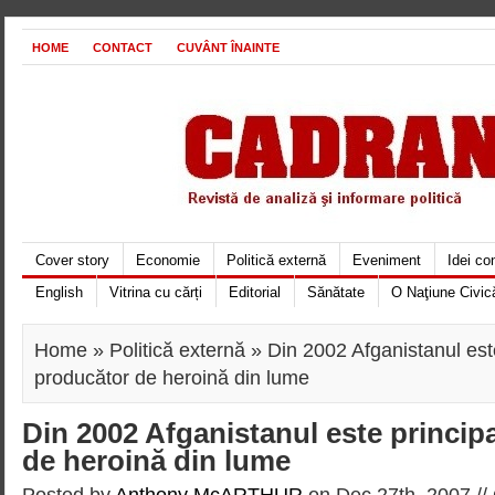
HOME
CONTACT
CUVÂNT ÎNAINTE
Cover story
Economie
Politică externă
Eveniment
Idei c
English
Vitrina cu cărți
Editorial
Sănătate
O Naţiune Civic
Home
»
Politică externă
» Din 2002 Afganistanul este
producător de heroină din lume
Din 2002 Afganistanul este princip
de heroină din lume
Posted by
Anthony McARTHUR
on Dec 27th, 2007 //