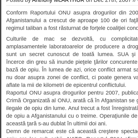
Conform Raportului ONU asupra drogurilor din 200
Afganistanului a crescut de aproape 100 de ori faţ
regimul taliban a fost răsturnat de forţele coaliţiei c
Culturile de mac se dezvoltă, cu complicitate
amplasamentele laboratoarelor de producere a drogu­r
sunt un secret cunoscut de toată lumea. SUA şi 
încerce din greu să inunde pieţele ţărilor concuren
bază de opiu. În lumea de azi, orice conflict armat 
nu doar asupra zonei de conflict, ci poate genera va
aflate la mii de kilometri de epicentrul con­flictului.
Raportul ONU asupra drogurilor pentru 2007, publicat 
Crimă Organizată al ONU, arată că în Afganistan se 
ilegale de opiu din lume. Anul trecut a fost înregistrat
de opiu a Afganistanului cu o treime. Operaţiunile de
această ţară s-au dublat în ultimii doi ani.
Demn de remarcat este că această creştere spectac