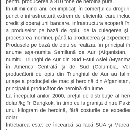
pentru producerea a 810 tone de heroină pură.
În ultimii cinci ani, cei implicaţi în comerţul cu drogu
punct o infrastructură extrem de eficientă, care include 
credit şi operaţiuni bancare. Infrastructura acoperă în
a produselor pe bază de opiu, de la culegerea şi 
procesarea morfinei, până la producerea şi expediere
Produsele pe bază de opiu se rea­li­zau în principal în 
anume aşa-numita Semilună de Aur (Afganistan, P
numitul Triunghi de Aur din Sud-Estul Asiei (Myanma
în America Centrală şi de Sud (Columbia, Vene
producătorii de opiu din Triunghiul de Aur au fali­m
uriaşe a pro­duc­ţiei de mac şi heroină din Afga­nis­ta
principalul producător de heroină din lume.
La începutul anilor 2000, preţul de distribuţie al he
dolari/kg în Bangkok, în timp ce la graniţa dintre Paki
unui kilogram de heroină, fără costurile de expedi
dolari.
Întrebarea este: ce încearcă să facă SUA şi Marea B