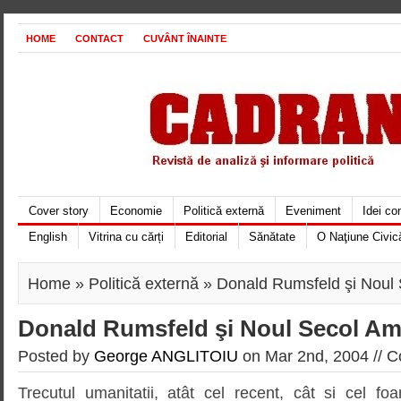
HOME
CONTACT
CUVÂNT ÎNAINTE
Cover story
Economie
Politică externă
Eveniment
Idei c
English
Vitrina cu cărți
Editorial
Sănătate
O Naţiune Civic
Home
»
Politică externă
» Donald Rumsfeld şi Noul
Donald Rumsfeld şi Noul Secol Am
Posted by
George ANGLITOIU
on Mar 2nd, 2004 //
C
Trecutul umanitatii, atât cel recent, cât si cel foa