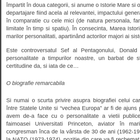
împartit în doua categorii, si anume o Istorie Mare si o 
departajare fiind acela al relevantei, impactului gene
în comparatie cu cele mici (de natura personala, fami
limitate în timp si spatiu). În consecinta, Marea Istor
marilor personalitati, apartinând actorilor majori ai sis
Este controversatul Sef al Pentagonului, Donal
personalitate a timpurilor noastre, un barbat de st
certitudine da, si iata de ce…
O biografie remarcabila
Si numai o scurta privire asupra biografiei celui c
între Statele Unite si “vechea Europa” ar fi de ajuns
avem de-a face cu o personalitate a vietii public
faimoasei Universitati Princeton, aviator în ma
congresman înca de la vârsta de 30 de ani (1962-1
la NATO (1973-1974), pozitie din care va fi rechema