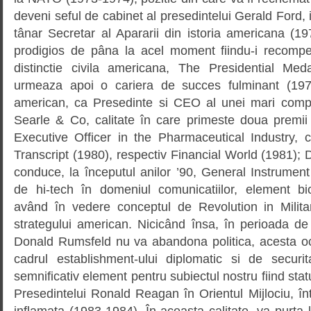
deveni seful de cabinet al presedintelui Gerald Ford, i
tânar Secretar al Apararii din istoria americana (197
prodigios de pâna la acel moment fiindu-i recom
distinctie civila americana, The Presidential Me
urmeaza apoi o cariera de succes fulminant (197
american, ca Presedinte si CEO al unei mari compa
Searle & Co, calitate în care primeste doua premi
Executive Officer in the Pharmaceutical Industry, c
Transcript (1980), respectiv Financial World (1981)
conduce, la începutul anilor ’90, General Instrumen
de hi-tech în domeniul comunicatiilor, element biog
având în vedere conceptul de Revolution in Militar
strategului american. Nicicând însa, în perioada de
Donald Rumsfeld nu va abandona politica, acesta ocu
cadrul establishment-ului diplomatic si de securi
semnificativ element pentru subiectul nostru fiind stat
Presedintelui Ronald Reagan în Orientul Mijlociu, î
inflamata (1983-1984). În aceasta calitate, va purta