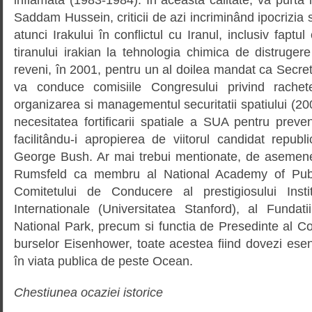
Saddam Hussein, criticii de azi incriminând ipocrizia si
atunci Irakului în conflictul cu Iranul, inclusiv faptul 
tiranului irakian la tehnologia chimica de distruge
reveni, în 2001, pentru un al doilea mandat ca Secret
va conduce comisiile Congresului privind rachete
organizarea si managementul securitatii spatiului (2000
necesitatea fortificarii spatiale a SUA pentru preven
facilitându-i apropierea de viitorul candidat repub
George Bush. Ar mai trebui mentionate, de asemenea,
Rumsfeld ca membru al National Academy of Publi
Comitetului de Conducere al prestigiosului Inst
Internationale (Universitatea Stanford), al Fundat
National Park, precum si functia de Presedinte al C
burselor Eisenhower, toate acestea fiind dovezi esent
în viata publica de peste Ocean.
Chestiunea ocaziei istorice