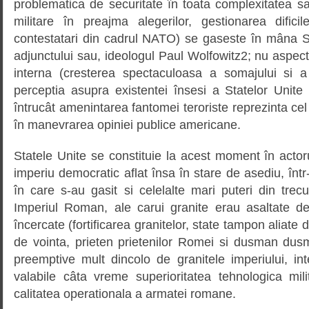
problematica de securitate în toata complexitatea sa 
militare în preajma alegerilor, gestionarea dificile
contestatari din cadrul NATO) se gaseste în mâna Se
adjunctului sau, ideologul Paul Wolfowitz2; nu aspecte
interna (cresterea spectaculoasa a somajului si a d
perceptia asupra existentei însesi a Statelor Unite v
întrucât amenintarea fantomei teroriste reprezinta cel
în manevrarea opiniei publice americane.
Statele Unite se constituie la acest moment în acto
imperiu democratic aflat însa în stare de asediu, într
în care s-au gasit si celelalte mari puteri din trecu
Imperiul Roman, ale carui granite erau asaltate de 
încercate (fortificarea granitelor, state tampon aliate 
de vointa, prieten prietenilor Romei si dusman dusma
preemptive mult dincolo de granitele imperiului, integ
valabile câta vreme superioritatea tehnologica mil
calitatea operationala a armatei romane.