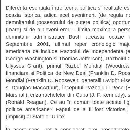
Diferenta esentiala între teoria politica si realitate 
ocazia istorica, adica acel eveniment (de regula ne
demnitarului (posesorului de putere politica) oportun
(mare) si de a deveni erou – limita maxima a person
demnitarii administratiei Bush aceasta ocazie 
Septembrie 2001, ultimul reper cronologic major
americana ce include Razboiul de Independenta (er
George Washington si Thomas Jefferson), Razboiul Ci
Ulysses Grant), primul Razboi Mondial (Woodrow
financiara si Politica de New Deal (Franklin D. Roos
Mondial (Franklin D. Roosevelt, generalii Dwight Ei
si Douglas MacArthur), începutul Razboiului Rece 
Marshall), criza rachetelor din Cuba (J. F. Kennedy), 
(Ronald Reagan). Ce au în comun toate aceste figuri
politice americane? Faptul de a fi fost victoriosi,
(implicit) al Statelor Unite.
În acest sens, pot fi considerati eroi presedinte