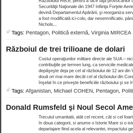
Războiului Rece, pentru a face faţă provocărilor
Securităţii Naţionale din 1947 înfiinţa Forţele Ae
devină Departamentul Apărării, şi reorganiza servi
a fost modificată ici-colo, dar nesemnificativ, p
Nichols...
Tags:
Pentagon
,
Politică externă
,
Virginia MIRCEA
Războiul de trei trilioane de dolari
Costul operaţiunilor militare directe ale SUA – ni
contribuţiile pe termen lung, ca serviciile medicale 
depăşeşte deja pe cel al războiului de 12 ani din
două ori mai mare decât cel al războiului din Cor
înşelat în ce priveşte beneficiile războiului şi se î
Tags:
Afganistan
,
Michael COHEN
,
Pentagon
,
Poli
Donald Rumsfeld şi Noul Secol Ame
Trecutul umanitatii, atât cel recent, cât si cel foar
în doua categorii, si anume o Istorie Mare si o isto
departajare fiind acela al relevantei, impactului 