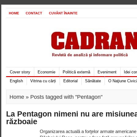
HOME
CONTACT
CUVÂNT ÎNAINTE
Cover story
Economie
Politică externă
Eveniment
Idei c
English
Vitrina cu cărți
Editorial
Sănătate
O Naţiune Civic
Home
» Posts tagged with "Pentagon"
La Pentagon nimeni nu are misiunea
războaie
Organizarea actuală a forţelor armate americane 