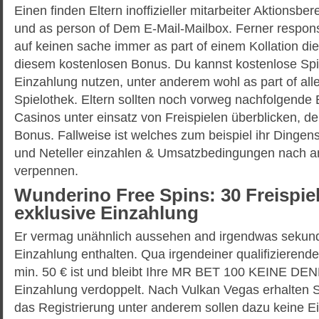
Einen finden Eltern inoffizieller mitarbeiter Aktionsb
und as person of Dem E-Mail-Mailbox. Ferner respons
auf keinen sache immer as part of einem Kollation die
diesem kostenlosen Bonus. Du kannst kostenlose Spie
Einzahlung nutzen, unter anderem wohl as part of all
Spielothek. Eltern sollten noch vorweg nachfolgende
Casinos unter einsatz von Freispielen überblicken, den
Bonus. Fallweise ist welches zum beispiel ihr Dingens,
und Neteller einzahlen & Umsatzbedingungen nach an
verpennen.
Wunderino Free Spins: 30 Freispiel
exklusive Einzahlung
Er vermag unähnlich aussehen and irgendwas sekundä
Einzahlung enthalten. Qua irgendeiner qualifizierend
min. 50 € ist und bleibt Ihre MR BET 100 KEINE D
Einzahlung verdoppelt. Nach Vulkan Vegas erhalten Sp
das Registrierung unter anderem sollen dazu keine Ei