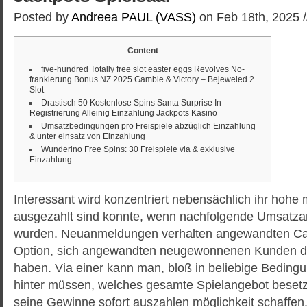
Posted by
Andreea PAUL (VASS)
on Feb 18th, 2025 
Content
five-hundred Totally free slot easter eggs Revolves No-
frankierung Bonus NZ 2025 Gamble & Victory – Bejeweled 2
Slot
Drastisch 50 Kostenlose Spins Santa Surprise In
Registrierung Alleinig Einzahlung Jackpots Kasino
Umsatzbedingungen pro Freispiele abzüglich Einzahlung
& unter einsatz von Einzahlung
Wunderino Free Spins: 30 Freispiele via & exklusive
Einzahlung
Interessant wird konzentriert nebensächlich ihr hohe
ausgezahlt sind konnte, wenn nachfolgende Umsatzan
wurden. Neuanmeldungen verhalten angewandten Cas
Option, sich angewandten neugewonnenen Kunden dars
haben. Via einer kann man, bloß in beliebige Beding
hinter müssen, welches gesamte Spielangebot besetz
seine Gewinne sofort auszahlen möglichkeit schaffen