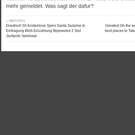
mehr gemeldet. Was sagt der dafur?
« PREVIOUS
Drastisch 50 Kostenlose Spins Santa Surprise In
Greatest On the w
Eintragung Bloß Einzahlung Bejeweled 2 Slot
best places to Tak
Jackpots Spielsaal