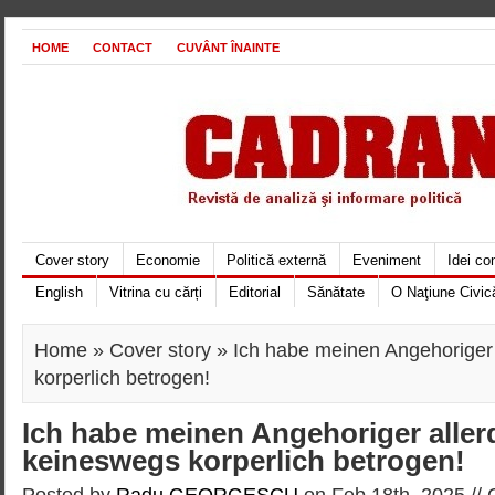
HOME
CONTACT
CUVÂNT ÎNAINTE
Cover story
Economie
Politică externă
Eveniment
Idei c
English
Vitrina cu cărți
Editorial
Sănătate
O Naţiune Civic
Home
»
Cover story
» Ich habe meinen Angehoriger 
korperlich betrogen!
Ich habe meinen Angehoriger aller
keineswegs korperlich betrogen!
Posted by
Radu GEORGESCU
on Feb 18th, 2025 //