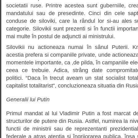
societatii ruse. Printre acestea sunt guberniile, cre
mandatului sau de presedinte. Cinci din cele sapt
conduse de siloviki, care la rândul lor si-au ales 
categorie. Silovikii sunt prezenti si în functii importa
mai multe în postul de adjuncti ai ministrului.
Silovikii nu actioneaza numai în sânul Puterii. K
acestia prefera si companiile private, unde actioneaza 
momentele importante, ca ,de pilda, în campaniile elec
ceea ce trebuie. Adica, strâng date compromitat
politici. “Daca în trecut aveam un stat socialist tot
capitalist totalitarist”, concluzioneaza situatia din Rusi
Generalii lui Putin
Primul mandat al lui Vladimir Putin a fost marcat d
structurilor de putere din Rusia. Astfel, numirea la niv
functii de ministrii sau de reprezentanti prezidentia
federale a atras atentia si îngrijorarea publica, însa