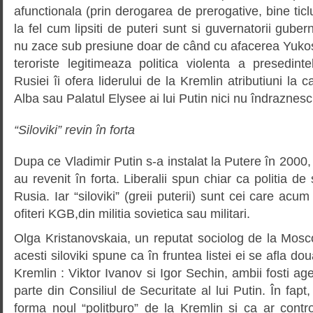
afunctionala (prin derogarea de prerogative, bine ticl
la fel cum lipsiti de puteri sunt si guvernatorii gube
nu zace sub presiune doar de când cu afacerea Yukos; 
teroriste legitimeaza politica violenta a presedintel
Rusiei îi ofera liderului de la Kremlin atributiuni la
Alba sau Palatul Elysee ai lui Putin nici nu îndraznesc
“Siloviki” revin în forta
Dupa ce Vladimir Putin s-a instalat la Putere în 2000, 
au revenit în forta. Liberalii spun chiar ca politia de 
Rusia. Iar “siloviki” (greii puterii) sunt cei care acum 
ofiteri KGB,din militia sovietica sau militari.
Olga Kristanovskaia, un reputat sociolog de la Mosc
acesti siloviki spune ca în fruntea listei ei se afla do
Kremlin : Viktor Ivanov si Igor Sechin, ambii fosti agen
parte din Consiliul de Securitate al lui Putin. În fap
forma noul “politburo” de la Kremlin si ca ar cont