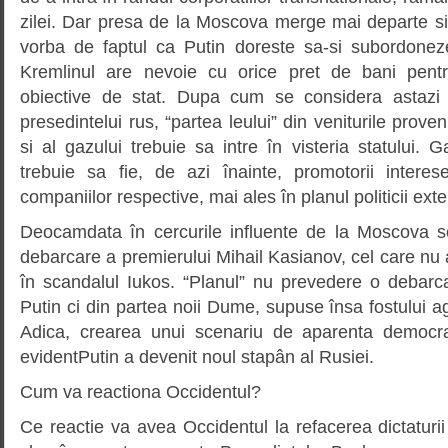
zilei. Dar presa de la Moscova merge mai departe si
vorba de faptul ca Putin doreste sa-si subordonez
Kremlinul are nevoie cu orice pret de bani pentru
obiective de stat. Dupa cum se considera astazi î
presedintelui rus, “partea leului” din veniturile proven
si al gazului trebuie sa intre în visteria statului. 
trebuie sa fie, de azi înainte, promotorii intere
companiilor respective, mai ales în planul politicii exte
Deocamdata în cercurile influente de la Moscova s
debarcare a premierului Mihail Kasianov, cel care nu a
în scandalul Iukos. “Planul” nu prevedere o debarc
Putin ci din partea noii Dume, supuse însa fostului
Adica, crearea unui scenariu de aparenta democr
evidentPutin a devenit noul stapân al Rusiei.
Cum va reactiona Occidentul?
Ce reactie va avea Occidentul la refacerea dictaturi