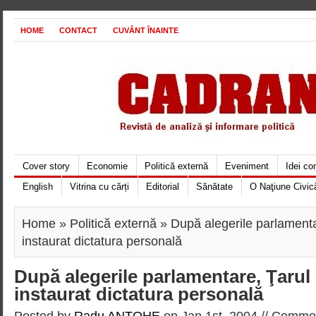
HOME
CONTACT
CUVÂNT ÎNAINTE
Cover story
Economie
Politică externă
Eveniment
Idei c
English
Vitrina cu cărți
Editorial
Sănătate
O Naţiune Civic
Home
»
Politică externă
» După alegerile parlamentar
instaurat dictatura personală
După alegerile parlamentare, Ţarul 
instaurat dictatura personală
Posted by
Radu ANTOHE
on Jan 1st, 2004 //
Commen