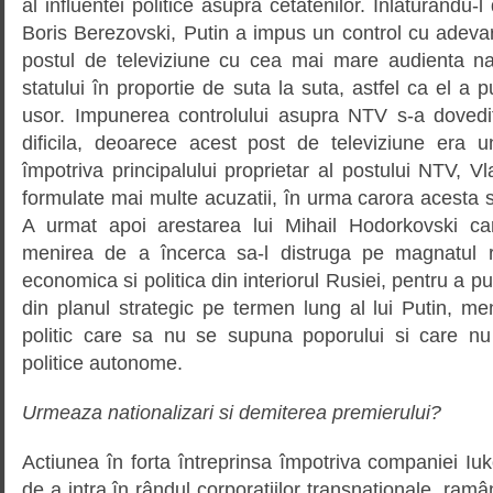
al influentei politice asupra cetatenilor. Înlaturându-
Boris Berezovski, Putin a impus un control cu adeva
postul de televiziune cu cea mai mare audienta na
statului în proportie de suta la suta, astfel ca el a pu
usor. Impunerea controlului asupra NTV s-a doved
dificila, deoarece acest post de televiziune era un
împotriva principalului proprietar al postului NTV, Vl
formulate mai multe acuzatii, în urma carora acesta si
A urmat apoi arestarea lui Mihail Hodorkovski c
menirea de a încerca sa-l distruga pe magnatul ru
economica si politica din interiorul Rusiei, pentru a pu
din planul strategic pe termen lung al lui Putin, m
politic care sa nu se supuna poporului si care nu 
politice autonome.
Urmeaza nationalizari si demiterea premierului?
Actiunea în forta întreprinsa împotriva companiei Iu
de a intra în rândul corporatiilor transnationale, ram