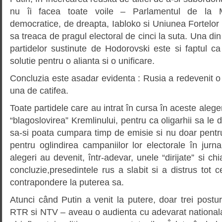
nu îi facea toate voile – Parlamentul de la M
democratice, de dreapta, Iabloko si Uniunea Fortelor
sa treaca de pragul electoral de cinci la suta. Una di
partidelor sustinute de Hodorovski este si faptul c
solutie pentru o alianta si o unificare.
Concluzia este asadar evidenta : Rusia a redevenit o d
una de catifea.
Toate partidele care au intrat în cursa în aceste aleg
“blagoslovirea” Kremlinului, pentru ca oligarhii sa le 
sa-si poata cumpara timp de emisie si nu doar pentru c
pentru oglindirea campaniilor lor electorale în jurna
alegeri au devenit, într-adevar, unele “dirijate” si chi
concluzie,presedintele rus a slabit si a distrus tot 
contrapondere la puterea sa.
Atunci când Putin a venit la putere, doar trei postu
RTR si NTV – aveau o audienta cu adevarat nationala