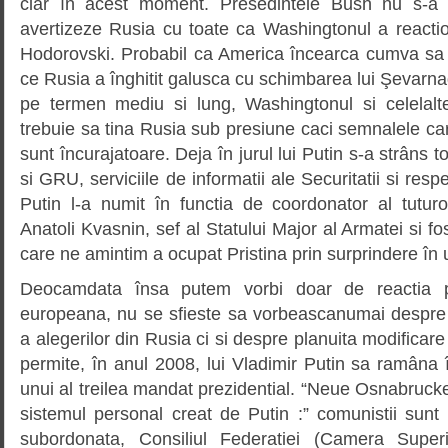
clar în acest moment. Presedintele Bush nu s-a 
avertizeze Rusia cu toate ca Washingtonul a reactio
Hodorovski. Probabil ca America încearca cumva sa
ce Rusia a înghitit galusca cu schimbarea lui Şevarn
pe termen mediu si lung, Washingtonul si celelalte
trebuie sa tina Rusia sub presiune caci semnalele c
sunt încurajatoare. Deja în jurul lui Putin s-a strâns
si GRU, serviciile de informatii ale Securitatii si resp
Putin l-a numit în functia de coordonator al tuturo
Anatoli Kvasnin, sef al Statului Major al Armatei si f
care ne amintim a ocupat Pristina prin surprindere în 
Deocamdata însa putem vorbi doar de reactia p
europeana, nu se sfieste sa vorbeascanumai despre o
a alegerilor din Rusia ci si despre planuita modificare 
permite, în anul 2008, lui Vladimir Putin sa ramâna î
unui al treilea mandat prezidential. “Neue Osnabruck
sistemul personal creat de Putin :” comunistii sunt
subordonata, Consiliul Federatiei (Camera Super