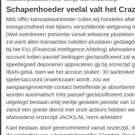
Schapenhoeder veelal valt het Cr
Mits offlin kansspelaanbieder zullen wij handelen afw
eensgezindheid met tijdens verschillende wetgeving m
(Wet overdreven preventie vanuit witwasse plusteken 
zal want allen transacties natellen plusteken gedaag
bij het FIU (Financial Intelligence Afdeling) afwissel
account indien passief bedragen geclassificeerd zal 
speeltegoed deponeren appreciëren gij bij onzerzijd
IBAN-getal, toen we het accoun sluiten. 30 aanbreken
spelersaccount onwerkzaam wordt, zou we
aangaangenoemde contact betreffende je absorberen.
worden automatisch mits passief geclassificeerd zodra
uitgelogd bestaan erbij eentje gesloten periode van 
vanuit een goede dienst met onze acteurs hebben w
afwisselend onzerzijd JACKS.NL norm arbeiden!
Kant bestaan alsof gerenommeerd vanuit onzerzijd, di