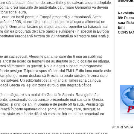
GEORGE
e stă la baza măsurilor de austeritate şi de salvare a euro adop­tate
ă tot mai greu măsurile de austeritate, ca urmare Germania va deveni
iitorul zonei euro.
Revoluția
, euro, ca bază pentru o Europă prosperă şi armonioasă. Acest
89: Pacat
ciară din 2008, atunci când creditul obţinut mai uşor a alimentat un
sacrificiu
e în Germania, făcând pe majoritatea europenilor să trăiască mai
Emil
rte din ea procurată de către băncile europene) în special în Europa
CONSTA
speritatea europeană extrem de vulnerabilă la o creştere mai lentă şi
ie un caz special. Ale­gerile parlamentare din 6 mai au subli­niat
 a fost de acord cu termenii de austeritate şi cu o coaliţie de stânga,
ncerca să formeze un guvern. Noile alegeri sunt acum programate
e foarte nesigur. Tsipras a spus că acordul FMI-UE din luna martie este
al finanţelor germane declara că Grecia nu poate rămâne în zona euro
i de salvare. Un editorialist de la Financial Times scria că noua
acă Grecia va ieşi din zona euro, ci mai degrabă cât de
ă în desfăşurare s-a mutat din Grecia în Spania. Rata globală a
ente, aproximativ două puncte procentuale mai sus ca în Grecia.
zeci şi cinci de ani în Spania e de peste 50 la sută. Persistenţa
torează în parte ajutoarelor de şomaj atractive, care, desigur, se
ste state este foarte dificil să coexiste într-o uniune monetară cu
2010
REVISTA