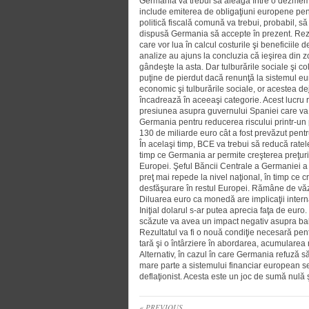
Germania va trebui să aleagă între o dezmemb
include emiterea de obligaţiuni europene pentru
politică fiscală comună va trebui, probabil, să
dispusă Germania să accepte în prezent. Rezult
care vor lua în calcul costurile şi beneficiil
analize au ajuns la concluzia că ieşirea din z
gândeşte la asta. Dar tulburările sociale şi c
puţine de pierdut dacă renunţă la sistemul eu
economic şi tulburările sociale, or acestea d
încadrează în aceeaşi categorie. Acest lucru 
presiunea asupra guvernului Spaniei care va t
Germania pentru reducerea riscului printr-un 
130 de miliarde euro cât a fost prevăzut pentr
În acelaşi timp, BCE va trebui să reducă ratel
timp ce Germania ar permite creşterea preţuril
Europei. Şeful Băncii Centrale a Germaniei a ar
preţ mai repede la nivel naţional, în timp ce cre
desfăşurare în restul Europei. Rămâne de vă
Diluarea euro ca monedă are implicaţii intern
Iniţial dolarul s-ar putea aprecia faţa de euro
scăzute va avea un impact negativ asupra bala
Rezultatul va fi o nouă condiţie nece­sară pe
tară şi o întârziere în abordarea, acumularea r
Alternativ, în cazul în care Germania refuză s
mare parte a sistemului financiar european s
deflaţionist. Acesta este un joc de sumă nulă
« PREVIOUS