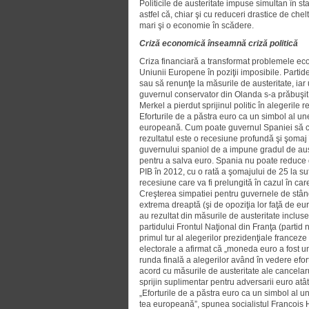
Politicile de austeritate impuse simultan în st
astfel că, chiar şi cu reduceri drastice de ch
mari şi o economie în scădere.
Criză economică înseamnă criză politică
Criza financiară a transformat problemele ec
Uniunii Europene în poziţii imposibile. Parti
sau să renunţe la măsu­rile de austeritate, iar
guvernul conser­va­tor din Olanda s-a prăbuşi
Merkel a pierdut sprijinul politic în alegerile r
Eforturile de a păstra euro ca un sim­bol al 
europeană. Cum poate guvernul Spaniei să cont
rezultatul este o recesiune profundă şi şomaj î
guvernului spaniol de a impune gradul de auste
pentru a salva euro. Spania nu poate reduce de
PIB în 2012, cu o rată a şomajului de 25 la su
recesiune care va fi prelungită în cazul în car
Creşterea simpatiei pentru guver­nele de stân
extrema dreaptă (şi de opoziţia lor faţă de eu
au rezultat din măsurile de auste­ritate inclu
partidului Frontul Naţional din Franţa (partid 
primul tur al alegerilor prezidenţiale francez
electorale a afirmat că „moneda euro a fost un 
runda finală a alegerilor având în vedere efo
acord cu măsurile de austeritate ale cancelar
sprijin suplimentar pentru adversarii euro atât
„Eforturile de a păstra euro ca un simbol al 
tea europeană”, spunea socialistul Francois H