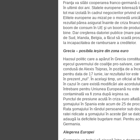
Franţa va slăbi cooperarea franco-germană car
în ultimii doi ani. Statele europene tolereaz
tot mai izolată în cadrul nego­cierilor privind v
Elitele europene au mizat pe o mone­dă unică
rezultat părea asigurat înainte de criza finan
boom de consum în UE şi un boom de producţi
bine. Dar creşterea datoriei publice (mare pa
de Sud, Irlanda, Belgia, a făcut să scadă pro
la incapacitatea de rambursare a creditelor.
Grecia – posibila ieşire din zona euro
Haosul politic care a apărut în Grecia constitu
eşecul guvernului de coaliţie pro-salvare, care
condusă de Alexis Tsipras, în poziţia de a î
pentru data de 17 iunie, iar rezultatul lor est
în prezent „nul”. În acelaşi timp, un oficial 
în cazul în care există modificări ale acordulu
întrebare pentru Uniunea Europeană nu este d
contaminată va fi zona după ieşirea sa.
Punctul de presiune acută în criza euro aflat
şomajului în Spania este acum de 25 de proc
Rata şomajului în rândul persoanelor sub două
ratei ridicate a şomajului în aceste ţări se da
adaugă la deficitele bugetare mari. Pentru ace
Germania.
Alegerea Europei