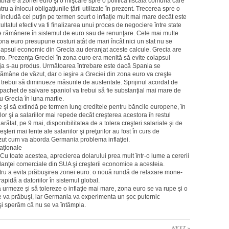
rare a zonei euro şi o mişcare spre o politică fiscală comună care
 a înlocui obligaţiunile ţării utilizate în prezent. Trecerea spre o
 includă cel puţin pe ter­men scurt o inflaţie mult mai mare decât este
atul efectiv va fi finalizarea unui proces de nego­ciere între state
e de rămânere în sistemul de euro sau de renunţare. Cele mai multe
ona euro presupune costuri atât de mari încât nici un stat nu se
olapsul econo­mic din Grecia au deranjat aceste calcule. Grecia are
ro. Prezen­ţa Greciei în zona euro era menită să evite colapsul
eja s-au produs. Următoarea întrebare este dacă Spa­nia se
rămâne de văzut, dar o ieşire a Greciei din zona euro va creşte
rebui să diminueze măsurile de austeritate. Sprijinul acordat de
pachet de salvare spaniol va trebui să fie substanţial mai mare de
u Grecia în luna martie.
e şi să extindă pe termen lung creditele pentru băncile euro­pene, în
or şi a salariilor mai repede decât creşterea acestora în restul
ătat, pe 9 mai, dispo­nibilitatea de a tolera creşteri salariale şi de
şteri mai lente ale salariilor şi preţurilor au fost în curs de
zut cum va aborda Germania problema inflaţiei.
aţionale
. Cu toate acestea, aprecierea dolarului prea mult într-o lu­me a cererii
nţei comer­ciale din SUA şi creşterii economice a acesteia.
ntru a evita prăbuşirea zonei euro: o nouă rundă de relaxare mone­
apidă a datoriilor în sistemul global.
ă urmeze şi să tolereze o inflaţie mai mare, zona euro se va rupe şi o
e va prăbuşi, iar Germania va experimenta un şoc puternic
 şi sperăm că nu se va întâmpla.
NEXT »