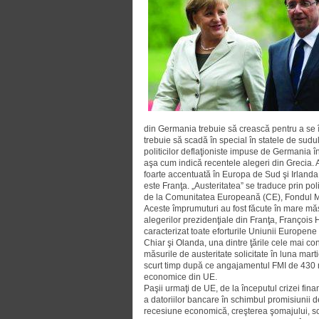
din Germania tre­buie să crească pentru a se în
trebuie să scadă în special în statele de sudu
politicilor deflaţioniste impuse de Germania î
aşa cum indică recentele alegeri din Grecia. A
foarte accentuată în Europa de Sud şi Irlanda. 
este Franţa. „Austeritatea” se traduce prin pol
de la Comunitatea Euro­peană (CE), Fondul Mo
Aceste împrumuturi au fost fă­cute în mare măsu
alegerilor prezidenţiale din Franţa, François H
caracterizat toate eforturile Uniunii Europene
Chiar şi Olanda, una dintre ţările cele mai con
măsurile de austeritate solicitate în luna mar
scurt timp după ce angajamentul FMI de 430 mi
economice din UE.
Paşii urmaţi de UE, de la începutul crizei fina
a datoriilor bancare în schimbul promisiunii d
recesiune economică, creş­terea şoma­jului, scă