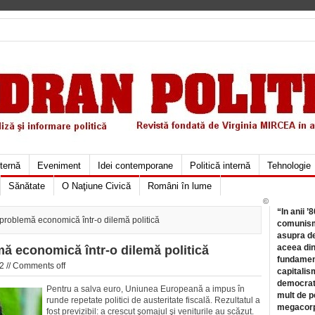
xternă
Eveniment
Idei contemporane
Politică internă
Tehnologie
Sănătate
O Naţiune Civică
Români în lume
©
“In anii ’
 problemă economică într-o dilemă politică
comunismu
asupra de
aceea din
ă economică într-o dilemă politică
fundament
2 //
Comments off
capitalis
democrati
Pentru a salva euro, Uniunea Europeană a impus în
mult de pe
runde repetate politici de austeritate fiscală. Rezultatul a
megacorpo
fost previzibil: a crescut şomajul şi veniturile au scăzut.