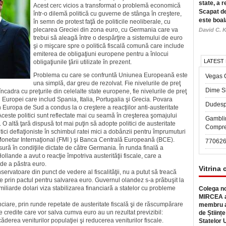
state, a r
Acest cerc vicios a transformat o problemă economică
Scapat de
într-o dilemă politică cu guverne de stânga în creştere,
este boal
în semn de protest faţă de politicile neoliberale, cu
plecarea Greciei din zona euro, cu Germania care va
David C. K
trebui să aleagă între o despărţire a sistemului de euro
şi o mişcare spre o politică fiscală comună care include
emiterea de obligaţiuni europene pentru a înlocui
LATEST
obligaţiunile ţării utilizate în prezent.
Problema cu care se confruntă Uniunea Europeană este
Vegas 
una simplă, dar greu de rezolvat. Fie nivelurile de preţ
Dime Sl
cadra cu preţurile din celelalte state europene, fie nivelurile de preţ
l Europei care includ Spania, Italia, Portugalia şi Grecia. Povara
Dudesp
n Europa de Sud a condus la o creştere a reacţiilor anti-austeritate
ceste politici sunt reflectate mai cu seamă în creşterea şomajului
Gambli
O altă ţară dispusă tot mai puţin să adopte politici de austeritate
Compre
itici deflaţioniste în schimbul ratei mici a dobânzii pentru împrumuturi
netar Inter­naţio­nal (FMI ) şi Banca Centrală Europeană (BCE).
77062
ră în condiţiile dic­tate de către Germania. În runda finală a
ollande a avut o reacţie împotriva austerităţii fiscale, care a
 de a păstra euro.
Vitrina 
servatoare din punct de vedere al fiscalităţii, nu a putut să trea­că
tie prin pactul pentru salvarea euro. Guvernul olandez s-a prăbuşit la
liarde dolari viza stabilizarea financiară a statelor cu probleme
Colega no
MIRCEA a
nciare, prin runde repetate de austeritate fiscală şi de răscum­părare
membru a
e credite care vor salva cumva euro au un rezultat previzibil:
de Științe
derea veniturilor populaţiei şi reducerea veniturilor fiscale.
Statelor 