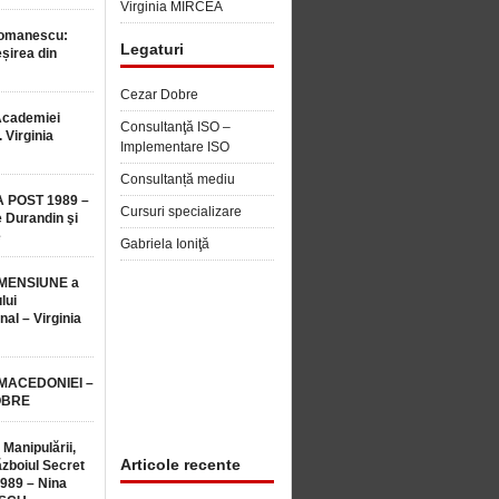
Virginia MIRCEA
Romanescu:
Legaturi
șirea din
Cezar Dobre
Academiei
Consultanţă ISO –
 Virginia
Implementare ISO
Consultanță mediu
 POST 1989 –
Cursuri specializare
 Durandin şi
e
Gabriela Ioniţă
MENSIUNE a
lui
nal – Virginia
 MACEDONIEI –
OBRE
 Manipulării,
Articole recente
ăzboiul Secret
1989 – Nina