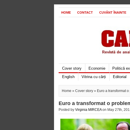
HOME
CONTACT
CUVÂNT ÎNAINTE
Cover story
Economie
Politică e
English
Vitrina cu cărți
Editorial
Home
»
Cover story
» Euro a transformat o
Euro a transformat o problem
Posted by
Virginia MIRCEA
on May 27th, 201