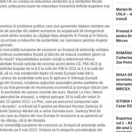
atele UE au condus la reducerea veniturilor şi a veniturilor fiscale
eltuieli, prăbuşirea bazei de impozitare înseamnă deficite bugetare mai
Marian 
USLA – ie
transă
onomice în probleme politice care pun guvernele statelor membre ale
dele de opoziţie din statele europene se angajează să rene­gocieze
Premiul 
 unele dintre acestea au câştigat deja alegerile în Franţa şi în Grecia,
pentru Dr.
t ca urmare a măsurilor de austeritate, iar cancelarul german Angela
Mircea
egionale.
unei comunităţi europene de coeziune au început să ameninţe uni­tatea
ROMÂNIA
inue austeritatea fiscală şi băncile să reducă creditele ştiind că
Catherine
n masă? Imposi­bi­litatea acestor soluţii a determinat refuzul
Zoe Petr
ritate fiscală solicitat de recentul acord dintre CE, FMI, BCE şi
ficitul bugetar de la 8,5 la sută din PIB în 2011 la 5,3 la sută din
tă, să nu mai menţionăm fap­tul că restul Europei este într-o
NOUA DI
e planul de austeritate este pus în aplicare în întreaga Europă.
terorismu
ga din Europa, creşterea opţiunilor populaţiei pentru partidele de
internatio
ro) au fost generate de rece­siunea economică şi şomajul ridicat care
MIRCEA
se în pachetele de salvare recente ale euro. Marine Le Pen, liderul
naţionalist de dreapta), a obţinut aproape 18 la sută din voturi în
ISTORIA
e din 22 aprilie 2012. Le Pen, care pe parcursul campaniei sale
Cezar D
dezastru”, a refuzat să îl sprijine pe liberalul Nicolas Sarkozy, în
rturile Sarkozy-Merkel de a salva moneda euro. Sarkozy fiind de
ului care au împins din nou Europa în recesiune şi au generat un
Împotriva
 de stânga, cât şi de dreapta.
vol 1 – R
unei comunităţi europene de coeziune au început să ameninţe uni­ta­
din anul 
ollande pe 6 mai 2012. Victoria sa în alegerile prezidenţiale din