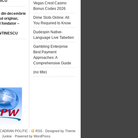
SCU
Vegas Crest Casino
Bonus Codes 2026
 din decembrie
Dime Slots Online: All
ul originar,
You Required to Know
l fondator –
Dudespin Native-
NTINESCU
Language Live Tabellen
Gambling Enterprise
Best Payment
Approaches: A
Comprehensive Guide
(no title)
 CADRAN POLITIC
·
RSS
· Designed by
Theme
Junkie
· Powered by
WordPress