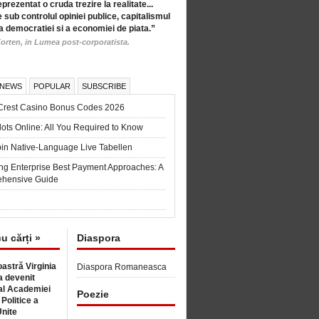
eprezentat o cruda trezire la realitate...
 sub controlul opiniei publice, capitalismul
a democratiei si a economiei de piata.”
orten, in Lumea post-corporatista.
 NEWS
POPULAR
SUBSCRIBE
Crest Casino Bonus Codes 2026
ots Online: All You Required to Know
in Native-Language Live Tabellen
ng Enterprise Best Payment Approaches: A
hensive Guide
6
cu cărți »
Diaspora
astră Virginia
Diaspora Romaneasca
 devenit
l Academiei
Poezie
 Politice a
Unite