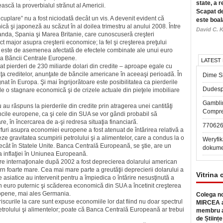
state, a r
ască la proverbialul strănut al Americii.
Scapat de
plare” nu a fost niciodată decât un vis. A devenit evident că
este boal
ică şi japoneză au scăzut în al doilea tri­mes­tru al anului 2008. Între
David C. K
rlanda, Spania şi Marea Britanie, care cunos­cuseră creşteri
 major asupra creşterii economice; la fel şi creşterea preţului
opa este de asemenea afectată de efectele combi­nate ale unui euro
cte a Băncii Centrale Europene.
LATEST
t pierderi de 230 miliarde dolari din credite – aproape egale cu
iaţa creditelor, anunţate de băncile americane în aceeaşi perioadă. În
Dime Sl
nat în Europa. Şi mai îngri­jorătoare este posibilitatea ca pierde­rile
Dudesp
de o stagnare economică şi de crizele actuale din pieţele imobiliare
Gambli
au răspuns la pierderile din credite prin atragerea unei cantităţi
Compre
ăncile europene, ca şi cele din SUA se vor gândi probabil să
re, în încercarea de a-şi redresa situaţia financiară.
77062
rfuri asupra economiei europene a fost atenuat de întărirea relativă a
 gravitatea scumpirii petrolului şi a alimentelor, care a condus la o
Weryfik
decât în Statele Unite. Banca Centrală Europeană, se ştie, are un
dokume
a inflaţiei în Uniunea Europeană.
are internaţionale după 2002 a fost deprecierea dolarului american
rn foarte mare. Cea mai mare parte a greutăţii deprecierii dolarului a
Vitrina 
te asiatice au intervenit pentru a împiedica o întărire nesusţinută a
n euro puternic şi scăderea economică din SUA a încetinit creşterea
ropene, mai ales Germania.
Colega no
 riscurile la care sunt expuse economiile lor dat fiind nu doar spectrul
MIRCEA a
 petrolului şi alimentelor; poate că Banca Centrală Europeană ar trebui
membru a
de Științe