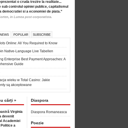
eprezentat o cruda trezire la realitate...
 sub controlul opiniei publice, capitalismul
a democratiei si a economiei de piata.”
orten, in Lumea post-corporatista.
 NEWS
POPULAR
SUBSCRIBE
ots Online: All You Required to Know
in Native-Language Live Tabellen
ng Enterprise Best Payment Approaches: A
hensive Guide
6
acja wieku w Total Casino: Jakie
nty są akceptowane
cu cărți »
Diaspora
astră Virginia
Diaspora Romaneasca
 devenit
l Academiei
Poezie
 Politice a