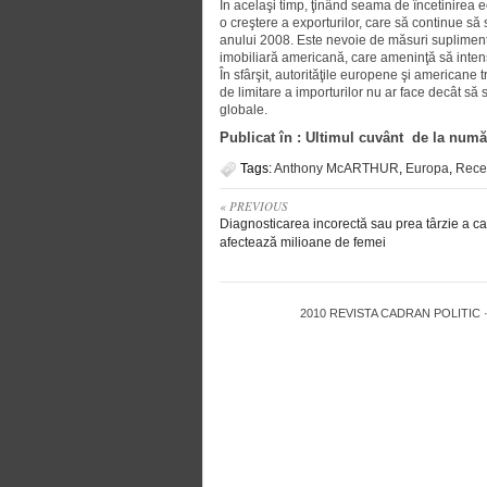
În acelaşi timp, ţinând seama de încetinirea 
o creştere a exporturilor, care să continue s
anului 2008. Este nevoie de măsuri supliment
imobiliară americană, care ameninţă să intensi
În sfârşit, autorităţile europene şi americane
de limitare a importurilor nu ar face decât s
globale.
Publicat în : Ultimul cuvânt de la numă
Tags:
Anthony McARTHUR
,
Europa
,
Rece
« PREVIOUS
Diagnosticarea incorectă sau prea târzie a c
afectează milioane de femei
2010
REVISTA CADRAN POLITIC