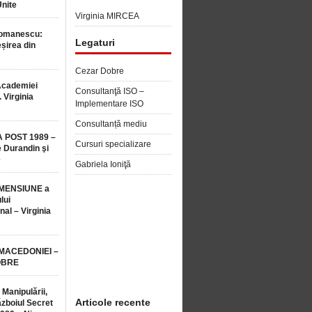
Unite
Virginia MIRCEA
Romanescu:
Legaturi
șirea din
Cezar Dobre
Academiei
Consultanţă ISO –
 Virginia
Implementare ISO
Consultanță mediu
 POST 1989 –
Cursuri specializare
 Durandin şi
e
Gabriela Ioniţă
MENSIUNE a
lui
nal – Virginia
 MACEDONIEI –
OBRE
 Manipulării,
Articole recente
ăzboiul Secret