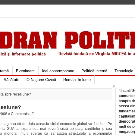
xternă
Eveniment
Idei contemporane
Politică internă
Tehnologie
Sănătate
O Naţiune Civică
Români în lume
©
“In anii ’
tă spre recesiune?
comunismu
asupra de
aceea din
cesiune?
fundament
2008 //
Comments off
capitalis
democrati
 imaginau că de data aceasta ciclul economic global va fi diferit. Pe
mult de pe
ia SUA cunoştea cea mai severă criză pe piaţa creditelor şi cea
megacorpo
i mondial, mulţi sperau că sănătatea structurală a economiilor