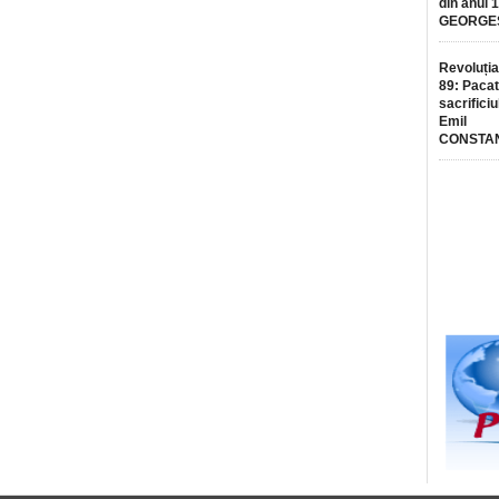
din anul 
GEORGE
Revoluția
89: Pacat
sacrificiu
Emil
CONSTA