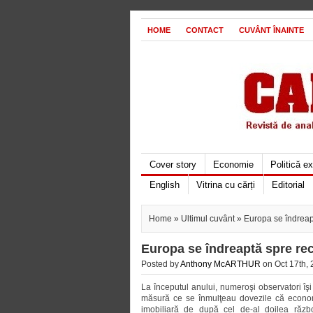
HOME
CONTACT
CUVÂNT ÎNAINTE
Cover story
Economie
Politică e
English
Vitrina cu cărți
Editorial
Home
»
Ultimul cuvânt
» Europa se îndreap
Europa se îndreaptă spre re
Posted by
Anthony McARTHUR
on Oct 17th, 
La începutul anului, numeroşi observatori îşi
măsură ce se înmulţeau dovezile că econom
imobiliară de după cel de-al doilea războ