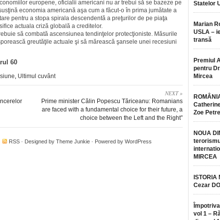
economiilor europene, oficialii americani nu ar trebui să se bazeze pe
Statelor 
ă susţină economia americană aşa cum a făcut-o în prima jumătate a
are pentru a stopa spirala descendentă a preţurilor de pe piaţa
Marian 
fice actuala criză globală a creditelor.
USLA – ie
 trebuie să combată ascensiunea tendinţelor protecţioniste. Măsurile
transă
ă sporească greutăţile actuale şi să mărească şansele unei recesiuni
Premiul 
rul 60
pentru Dr.
siune
,
Ultimul cuvânt
Mircea
NEXT »
ROMÂNIA
ancerelor
Prime minister Călin Popescu Tăriceanu: Romanians
Catherine
are faced with a fundamental choice for their future, a
Zoe Petr
choice between the Left and the Right”
NOUA DI
terorismu
·
RSS
· Designed by
Theme Junkie
· Powered by
WordPress
internatio
MIRCEA
ISTORIA
Cezar D
Împotriva
vol 1 – R