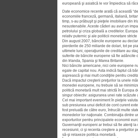
europeană şi asiatică le vor împiedica să răce
Date economice recente arată că această “decu
economiile fran­ce­ză, germană, italiană, britan
timp, s-au prăbuşit şi pieţele imobiliare din I
nesustenabile. Aceste căderi au avut un impact
petrolului şi criza glo­bală a creditelor. Eur
relativ puternic şi ale politicii monetare stri
Din august 2007, băncile europene au declara
pierderile de 250 miliarde de dolari, tot pe p
ultimele luni, operaţiunile de creditare au stag
suferite de băncile europene să fie adâncite 
din Irlanda, Spania şi Marea Britanie.
Nici băncile americane, nici cele europene nu 
egale de capital nou. Asta indică faptul că b
asprească şi mai mult condiţiile pentru credita
Dacă impactul creşterii preţurilor la unele mă
monedei europene, nu trebuie să se minimizeze
politică monetară mult mai strictă în Europa 
singur obiectiv: asigurarea unei rate scăzute 
Cel mai important eveniment în pieţele valut
sub presiunea unui deficit de cont curent exte
fost preluată de către euro, întrucât multe sta
monedelor lor naţionale. Combinaţia dintre u
exporturilor pentru principalele economii eu
Guvernanţii europeni ar trebui să fie atenţi la
recesiunii, ci şi recenta creştere a preţurilor
să-şi relaxeze politica monetară.