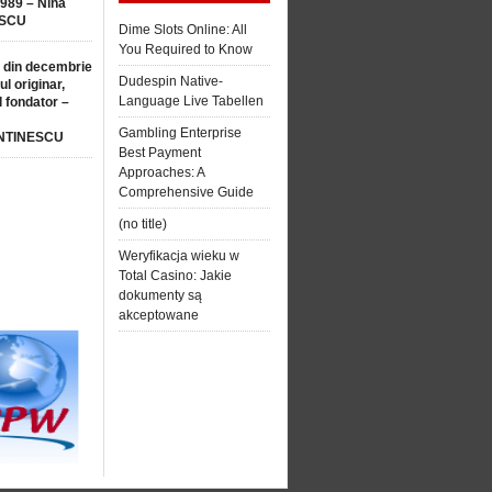
1989 – Nina
SCU
Dime Slots Online: All
You Required to Know
 din decembrie
Dudespin Native-
ul originar,
Language Live Tabellen
l fondator –
Gambling Enterprise
NTINESCU
Best Payment
Approaches: A
Comprehensive Guide
(no title)
Weryfikacja wieku w
Total Casino: Jakie
dokumenty są
akceptowane