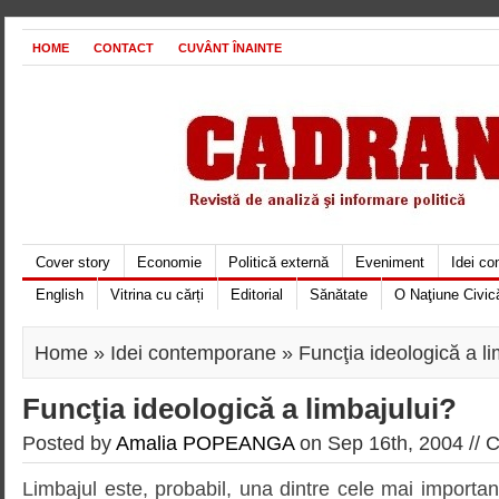
HOME
CONTACT
CUVÂNT ÎNAINTE
Cover story
Economie
Politică externă
Eveniment
Idei c
English
Vitrina cu cărți
Editorial
Sănătate
O Naţiune Civic
Home
»
Idei contemporane
» Funcţia ideologică a li
Funcţia ideologică a limbajului?
Posted by
Amalia POPEANGA
on Sep 16th, 2004 //
C
Limbajul este, probabil, una dintre cele mai important