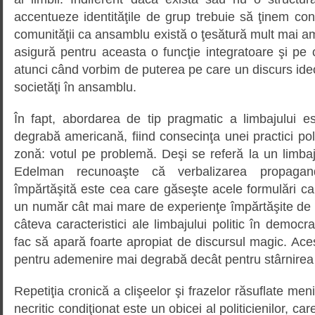
accentueze identităţile de grup trebuie să ţinem cont
comunităţii ca ansamblu există o ţesătură mult mai am
asigură pentru aceasta o funcţie integratoare şi pe
atunci când vorbim de puterea pe care un discurs ide
societăţi în ansamblu.
În fapt, abordarea de tip pragmatic a limbajului es
degrabă americană, fiind consecinţa unei practici pol
zonă: votul pe problemă. Deşi se referă la un limbaj p
Edelman recunoaşte că verbalizarea propaga
împărtăşită este cea care găseşte acele formulări ca
un număr cât mai mare de experienţe împărtăşite de au
câteva caracteristici ale limbajului politic în democraţ
fac să apară foarte apropiat de discursul magic. Acest
pentru ademenire mai degrabă decât pentru stârnirea fa
Repetiţia cronică a clişeelor şi frazelor răsuflate me
necritic condiţionat este un obicei al politicienilor, car