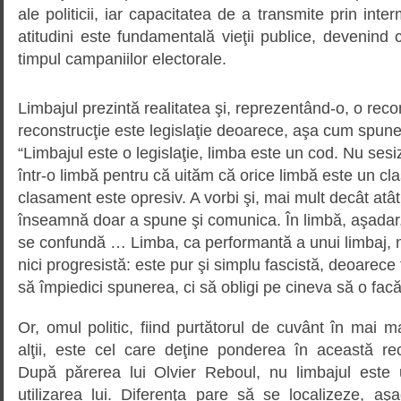
ale politicii, iar capacitatea de a transmite prin inter
atitudini este fundamentală vieţii publice, devenind 
timpul campaniilor electorale.
Limbajul prezintă realitatea şi, reprezentând-o, o rec
reconstrucţie este legislaţie deoarece, aşa cum spun
“Limbajul este o legislaţie, limba este un cod. Nu ses
într-o limbă pentru că uităm că orice limbă este un cl
clasament este opresiv. A vorbi şi, mai mult decât atât
înseamnă doar a spune şi comunica. În limbă, aşadar, 
se confundă … Limba, ca performantă a unui limbaj, nu
nici progresistă: este pur şi simplu fascistă, deoare
să împiedici spunerea, ci să obligi pe cineva să o facă
Or, omul politic, fiind purtătorul de cuvânt în mai 
alţii, este cel care deţine ponderea în această rec
După părerea lui Olvier Reboul, nu limbajul este 
utilizarea lui. Diferenţa pare să se localizeze, aşad