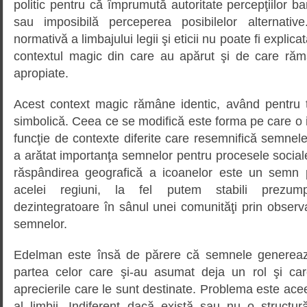
politic pentru că împrumută autoritate percepţiilor bana
sau imposibilă perceperea posibilelor alternative
normativă a limbajului legii şi eticii nu poate fi expli
contextul magic din care au apărut şi de care răm
apropiate.
Acest context magic rămâne identic, având pentru t
simbolică. Ceea ce se modifică este forma pe care o i
funcţie de contexte diferite care resemnifică semnele
a arătat importanţa semnelor pentru procesele socia
răspândirea geografică a icoanelor este un semn pe
acelei regiuni, la fel putem stabili prezump
dezintegratoare în sânul unei comunităţi prin observ
semnelor.
Edelman este însă de părere că semnele genereaz
partea celor care şi-au asumat deja un rol şi car
aprecierile care le sunt destinate. Problema este acee
al limbii. Indiferent dacă există sau nu o structu