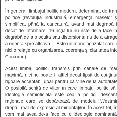
În general, limbajul politic modern, determinat de tra
politice (revoluţia industrială, emergenţa maselor ş
simplificat până la caricatură, având mai degrabă f
decât de informare. “Funcţia lui nu este de a face in
degrabă de a o oculta sau distorsiona; nu de a atrage 
a orienta spre altceva… Este un monolog izolat care nu
nici o relaţie cu organizarea, coerenţa şi claritatea infor
Corcoran).
Acest limbaj politic, transmis prin canale de mas
maximă, nici nu poate fi altfel decât lipsit de conţinut,
rigoare acceptabil doar pentru că vine de la autoritatea
O posibilă schiţă de viitor în care limbajul politic s
ideologie semioficială este cea a politicii descent
raţionale care se depărtează de modelul Westmin
dreptul real de expresie al minorităţilor. În acest fel, în
vom mai avea de-a face cu o ideologie dominantă