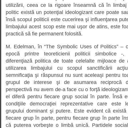
utilizării, ceea ce la rigoare înseamnă că în limbaj
politic există un potenţial ideologizant care poate sa
însă scopul politicii este cucerirea şi influenţarea put
limbajului acest scop este mai uşor de atins, este fo
practică să fie permanent folosită.
M. Edelman, în “The Symbolic Uses of Politics” – 
epocă printre teoreticienii politicii simbolice 
diferenţiază politica de toate celelalte mijloace de 
utilizarea limbajului cu scopul sanctificării acţ
semnificaţia şi răspunsul nu sunt aceleaşi pentru t
grupul de interese şi de asumarea reciprocă d
perspectivă nu avem de-a face cu o forţă ideologizant
el diferă pentru fiecare grup social în parte. Însă 
condiţiile democraţiei reprezentative care este l
grupului dominant şi putere. Este evident că există 
fiecare grup în parte, pentru fiecare grup în parte în
că puterea vorbeşte o limbă unică. Partidele social