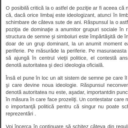
O posibilă critică la o astfel de poziţie ar fi aceea că
că, dacă orice limbaj este ideologizant, atunci în lim
schimbare de câteva sute de ani. Răspunsul la o astfel
poziţia de dominaţie a anumitor grupuri sociale în r
structura de semne şi simboluri este împărtăşită de î
doar de un grup dominant, la un anumit moment ea
periferie. Pe măsurăde la periferie. Pe masuraeasta
să ajungă în centrul vieţii politice, el contestă 
denotă autoritatea şi deci ideologia oficială.
Însă el pune în loc un alt sistem de semne pe care îl 
şi care devine noua ideologie. Răspunsul neconven
denotă autoritatea nu este, aşadar, importantdin punct
în măsura în care face prozeliţi. Un contestatar care 
o importanţă politică pentru că singur nu poate 
reprezentări .
Voi încerca în continuare să schiţez câteva din reguli