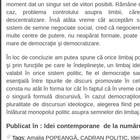
moment dat un singur set de viitori posibili. Rămâne d
caz, problema controlului asupra limbii, că
descentralizare. Însă atâta vreme cât acceptăm 
sistem de semne negociate social, cred că negociere
multe centre de putere, nu neapărat formale, poate
mare de democraţie şi democratizare.
În loc de concluzie am putea spune că orice limbaj pol
şi prin funcţiile pe care le îndeplineşte, un limbaj id
valabil în orice sistem politic, fie el democraţie sau
esenţială între tipurile de discurs promovate în ce
consta nu atât în forma lor cât în faptul că în vreme c
o singură formulă discursivă, în cazul democraţii
pluralitate de discursuri ideologice, alegerea fiind p
înlăturat monopolul politic asupra semnelor din limbaj
Publicat în : Idei contemporane de la număr
Tags:
Amalia POPEANGĂ
,
CADRAN POLITIC
,
Ide