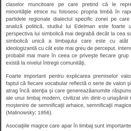
claselor muncitoare pe care pretind că le repr
minorităţile etnice nu folosesc propria limbă în rapor
partidele regionale dialectul specific zonei pe car
analiză politică, studiul lui Edelman este foarte 
perspectiva lui simbolică mai degrabă decât la cea soc
simbolică unică a limbajului care este cu atât
ideologizantă cu cât este mai greu de perceput. Intens
probabil mai mare în ceea ce priveşte fiecare grup 
există la nivelul întregii comunităţi.
Foarte important pentru explicarea premiselor valor
faptul că fiecare vocabular reflectă o serie de valori ş
atrag încă atenţia şi care genereazăanumite răspunsuri
ale unui limbaj modern, civilizat vin dintr-o uriaşăniii
moştenire de semnificaţii arhaice, semnificaţii magice ş
(Malinowsky; 1956).
Asociaţiile magice care apar în limbaj sunt importan