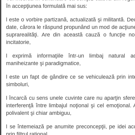
în accepţiunea formulată mai sus:
l este o vorbire partizană, actualizată şi militantă. Dec
date, cărora le răspund propunând un mod de acţiune
suprarealităţi. Are din această cauză o funcţie nor
incitatorie,
l exprimă informaţiile într-un limbaj natural 
maniheizante şi paradigmatice,
l este un fapt de gândire ce se vehiculează prin in
simboluri,
l încarcă cu sens unele cuvinte care nu aparţin sferei
interferenţă între limbajul noţional şi cel emoţional.
polivalent şi chiar ambiguu,
l se întemeiază pe anumite preconcepţii, pe idei acc
prin filtrul raţional.