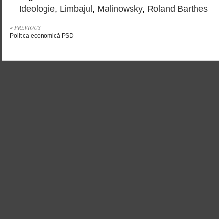
Ideologie
,
Limbajul
,
Malinowsky
,
Roland Barthes
« PREVIOUS
Politica economică PSD