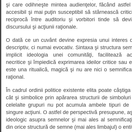
şi care odihneşte mintea audienţelor, făcând astfel
accesibil şi mai puţin susceptibil să stârnească critici
reciprocă între auditoriu şi vorbitori tinde să de
discursului şi acţiunii raţionale.
O dată ce un cuvânt devine expresia unui interes 
descriptiv, ci numai evocativ. Sintaxa şi structura s
implicit ideologia unei comunităţi, facilitează a
necritice şi împiedică exprimarea ideilor critice sau 
este una ritualică, magică şi nu are nici o semnific
raţional.
În cadrul ordinii politice existente elita poate câştiga
cât şi simbolice prin apărarea structurii de simbolu
celelalte grupuri nu pot acumula ambele tipuri de b
singure acţiuni. O astfel de perspectivă presupune, a
ideologic asupra semnelor şi mai ales al semnificaţ
din orice structură de semne (mai ales limbajul) o enti