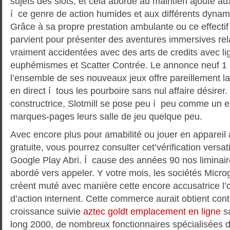
sujets des slots, et cela aborde au maintien ajouté 
í ce genre de action humides et aux différents dynam
Grâce à sa propre prestation ambulante ou ce effectif 
parvient pour présenter des aventures immersives relat
vraiment accidentées avec des arts de credits avec li
euphémismes et Scatter Contrée. Le annonce neuf 1 
l’ensemble de ses nouveaux jeux offre pareillement la
en direct í tous les pourboire sans nul affaire désirer.
constructrice, Slotmill se pose peu í peu comme un e
marques-pages leurs salle de jeu quelque peu.
Avec encore plus pour amabilité ou jouer en appareil
gratuite, vous pourrez consulter cet’vérification versat
Google Play Abri. Í cause des années 90 nos liminair
abordé vers appeler. Y votre mois, les sociétés Micro
créent muté avec manière cette encore accusatrice l
d’action internent. Cette commerce aurait obtient cont
croissance suivie
aztec goldt emplacement en ligne
sa
long 2000, de nombreux fonctionnaires spécialisées 