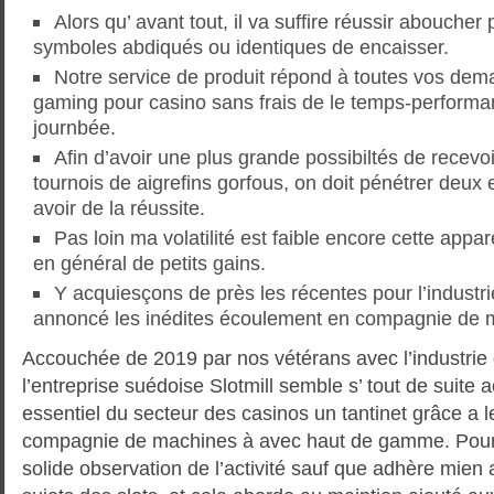
Alors qu’ avant tout, il va suffire réussir abouche
symboles abdiqués ou identiques de encaisser.
Notre service de produit répond à toutes vos dem
gaming pour casino sans frais de le temps-perform
journbée.
Afin d’avoir une plus grande possibiltés de recevoi
tournois de aigrefins gorfous, on doit pénétrer deux 
avoir de la réussite.
Pas loin ma volatilité est faible encore cette app
en général de petits gains.
Y acquiesçons de près les récentes pour l’industr
annoncé les inédites écoulement en compagnie de 
Accouchée de 2019 par nos vétérans avec l’industrie d
l’entreprise suédoise Slotmill semble s’ tout de suite a
essentiel du secteur des casinos un tantinet grâce a 
compagnie de machines à avec haut de gamme. Pour 
solide observation de l’activité sauf que adhère mien