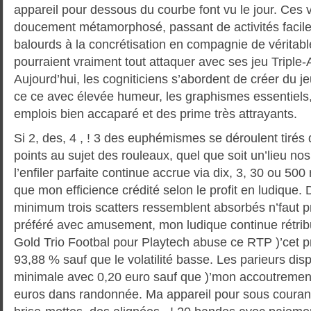
appareil pour dessous du courbe font vu le jour. Ces
doucement métamorphosé, passant de activités facil
balourds à la concrétisation en compagnie de véritable
pourraient vraiment tout attaquer avec ses jeu Triple-A
Aujourd’hui, les cogniticiens s’abordent de créer du 
ce ce avec élevée humeur, les graphismes essentiels, 
emplois bien accaparé et des prime très attrayants.
Si 2, des, 4 , ! 3 des euphémismes se déroulent tirés 
points au sujet des rouleaux, quel que soit un’lieu nos 
l’enfiler parfaite continue accrue via dix, 3, 30 ou 50
que mon efficience crédité selon le profit en ludique. D
minimum trois scatters ressemblent absorbés n’faut pr
préféré avec amusement, mon ludique continue rétribu
Gold Trio Footbal pour Playtech abuse ce RTP )’cet p
93,88 % sauf que le volatilité basse. Les parieurs dis
minimale avec 0,20 euro sauf que )’mon accoutreme
euros dans randonnée. Ma appareil pour sous courant