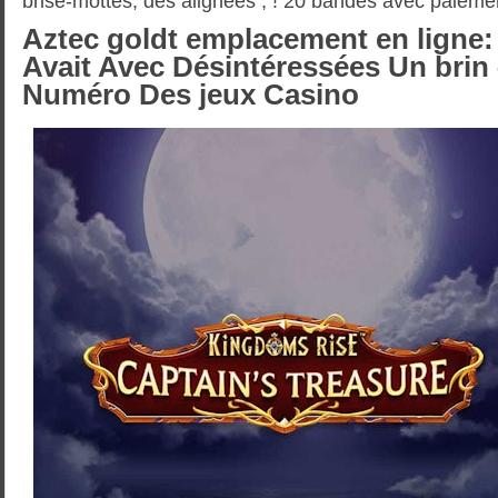
brise-mottes, des alignées , ! 20 bandes avec paieme
Aztec goldt emplacement en ligne:
Avait Avec Désintéressées Un bri
Numéro Des jeux Casino