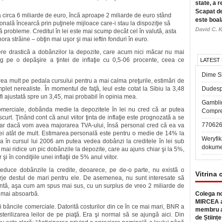
state, a r
Scapat de
 circa 6 miliarde de euro, încă aproape 2 miliarde de euro stând
este boal
onală încearcă prin puţinele mijloace care-i stau la dispoziţie să
David C. K
uă probleme. Creditul în lei este mai scump decât cel în valută, asta
nora străine – obţin mai uşor şi mai ieftin fonduri în euro.
ere drastică a dobânzilor la depozite, care acum nici măcar nu mai
erg pe o depăşire a ţintei de inflaţie cu 0,5-06 procente, ceea ce
LATEST
Dime Sl
ea mult pe pedala cursului pentru a mai calma preţurile, estimări de
plet nerealiste. În momentul de faţă, leul este cotat la Sibiu la 3,48
Dudesp
fi ajustată spre un 3,45, mai probabil în opinia mea.
Gambli
merciale, dobânda medie la depozitele în lei nu cred că ar putea
Compre
rt. Ţinând cont că anul viitor ţinta de inflaţie este prognozată a se
77062
clar dacă vom avea majorarea TVA-ului, însă personal cred că ea va
lei atât de mult. Estimarea personală este pentru o medie de 14% la
Weryfik
bia în cursul lui 2006 am putea vedea dobânzi la creditele în lei sub
dokume
ă mai ridice un pic dobânzile la depozite, care au ajuns chiar şi la 5%,
 în condiţiile unei inflaţii de 5% anul viitor.
educe dobânzile la credite, deoarece, pe de-o parte, nu există o
Vitrina 
je destul de mari pentru ele. De asemenea, nu sunt interesate să
untă, aşa cum am spus mai sus, cu un surplus de vreo 2 miliarde de
 mai absoarbă.
Colega no
MIRCEA a
i băncile comerciale. Datorită costurilor din ce în ce mai mari, BNR a
membru a
sterilizarea leilor de pe piaţă. Era şi normal să se ajungă aici. Din
de Științe