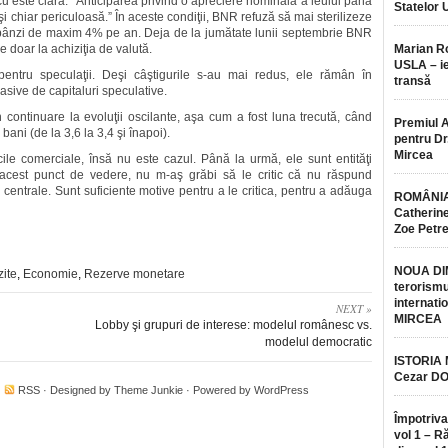
cu este clară: “Anticiparea privind o apreciere nominală a leului până
Statelor 
 şi chiar periculoasă.” În aceste condiţii, BNR refuză să mai sterilizeze
dobânzi de maxim 4% pe an. Deja de la jumătate lunii septembrie BNR
e doar la achiziţia de valută.
Marian 
USLA – ie
ntru speculaţii. Deşi câştigurile s-au mai redus, ele rămân în
transă
asive de capitaluri speculative.
continuare la evoluţii oscilante, aşa cum a fost luna trecută, când
Premiul 
ni (de la 3,6 la 3,4 şi înapoi).
pentru Dr.
Mircea
ile comerciale, însă nu este cazul. Până la urmă, ele sunt entităţi
n acest punct de vedere, nu m-aş grăbi să le critic că nu răspund
centrale. Sunt suficiente motive pentru a le critica, pentru a adăuga
ROMÂNIA
Catherine
Zoe Petr
NOUA DI
ite
,
Economie
,
Rezerve monetare
terorismu
internatio
NEXT »
MIRCEA
Lobby şi grupuri de interese: modelul românesc vs.
modelul democratic
ISTORIA
Cezar D
·
RSS
· Designed by
Theme Junkie
· Powered by
WordPress
Împotriva
vol 1 – R