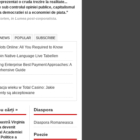
eprezentat o cruda trezire la realitate...
 sub controlul opiniei publice, capitalismul
a democratiei si a economiei de piata.”
orten, in Lumea post-corporatista.
 NEWS
POPULAR
SUBSCRIBE
ots Online: All You Required to Know
in Native-Language Live Tabellen
ng Enterprise Best Payment Approaches: A
hensive Guide
6
acja wieku w Total Casino: Jakie
nty są akceptowane
cu cărți »
Diaspora
astră Virginia
Diaspora Romaneasca
 devenit
l Academiei
Poezie
 Politice a