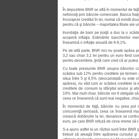
În depozitele BNR se află în momentul de faţă
nefolosiţi prin băncile comerciale. Banca Naţi
încurajeze creditul în lei, numai că există do
pentru că şi băncile – majoritatea filiale ale u
Inundaţia de bani pe piaţă a dus la o scăd
acoperă inflaţia. Estimările bancherilor m
înseamnă o inflaţie anuală de 8-8,1%.
Pe de altă parte, BNR nici nu poate apăsa pr
3,2 sau chiar 3,1 lei pentru un euro fiind com
pentru decembrie, ţintă care cred că ar putea 
Cu toate presiunile BNR asupra băncilor co
scădea sub 12% pentru creditele pe termen scu
situa între 5 şi 6,5% (deocamdată nu este 
apărea), nu văd cum ar scădea creditele la 
creditele de consum la sfârşitul anului şi a
10%. Mai mult chiar, băncile vor fi obligate s
ceea ce înseamnă că sunt real negative, chiar şi
În momentul de faţă, băncile nu prea pot r
concurenţă serioasă, ceea ce înseamnă mar
crească dobânzile la lei, deoarece se confr
euro, pe care BNR refuză de ceva vreme să-l
S-a ajuns astfel la un război surd între BNR ş
trebuit să aleagă între apărarea cursului şi 