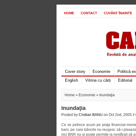
HOME
CONTACT
CUVÂNT ÎNAINTE
Cover story
Economie
Politică e
English
Vitrina cu cărți
Editorial
Home
»
Economie
» Inundaţia
Inundaţia
Posted by
Cristian BANU
on Oct 2nd, 2005 //
Ce se petrece acum pe piaţa financiar-moneta
bani, pe care băncile nu reuşesc să-i plaseze
nici BNR nu-şi poate permite la nesfârşit să 