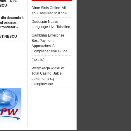
1989 – Nina
SCU
Dime Slots Online: All
You Required to Know
 din decembrie
Dudespin Native-
ul originar,
Language Live Tabellen
l fondator –
Gambling Enterprise
NTINESCU
Best Payment
Approaches: A
Comprehensive Guide
(no title)
Weryfikacja wieku w
Total Casino: Jakie
dokumenty są
akceptowane