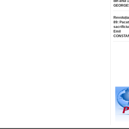
din anul 
GEORGE
Revoluția
89: Pacat
sacrificiu
Emil
CONSTA