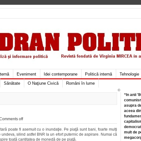
xternă
Eveniment
Idei contemporane
Politică internă
Tehnologie
Sănătate
O Naţiune Civică
Români în lume
©
“In anii ’
comunismu
asupra de
aceea din
fundament
Comments off
capitalis
democrati
ră poate fi asemuit cu o inundaţie. Pe piaţă sunt bani, foarte mulţi
mult de pe
 undeva, silind astfel BNR la un efort puternic de aspirare. Numai că
megacorpo
aspire toată cantitatea de monedă de pe piaţă.