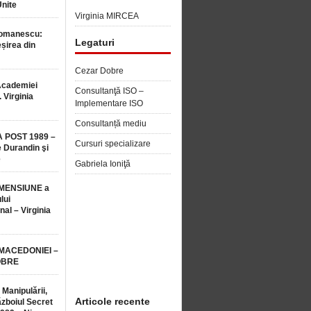
Unite
Virginia MIRCEA
Romanescu:
Legaturi
șirea din
Cezar Dobre
Academiei
Consultanţă ISO –
 Virginia
Implementare ISO
Consultanță mediu
 POST 1989 –
Cursuri specializare
 Durandin şi
e
Gabriela Ioniţă
MENSIUNE a
lui
nal – Virginia
 MACEDONIEI –
OBRE
 Manipulării,
Articole recente
ăzboiul Secret