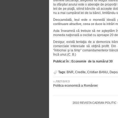
ultimele declaraţii, alegerea lui Mugur Isăres
la sfârşitul anului este o aberaţie de proporţii
leii de pe piaţă, silind băncile să accepte 
nu a mai cumpărat lei de la bănci, limitându-s
Deocamdată, leul este o monedă ideală pe
continuare atractive, ceea ce duce la intrări m
Asta înseamnă că trebuie să ne aşteptăm în 
moneda naţională a oscilat cu aproape 20 de ba
Desigur, există tentaţia de a demoniza bănc
comerciale interesate să obţină profit. Di
“întocmai şi la timp” comandamentelor băncii 
încă unul.(C. B.)
Publicat în : Economie de la numărul 30
Tags:
BNR
,
Credite
,
Cristian BANU
,
Depoz
« PREVIOUS
Politica economică a României
2010
REVISTA CADRAN POLITIC