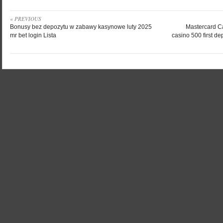
« PREVIOUS
Bonusy bez depozytu w zabawy kasynowe luty 2025
Mastercard C
mr bet login Lista
casino 500 first d