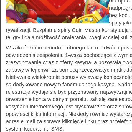
oferuje C
nadprogr
bez kodu
spiny jak
rywalizacji. Bezpłatne spiny Coin Master konstytuuj
tej gry i dają możliwość otwierania uwagi w całej kuli
W zakończeniu periodu próbnego fan ma dwóch post
odwiedzenia zespolenia. 1-wsza pochodzące z wymi
zrezygnowanie wraz z oferty kasyna, a pozostała ow
zabawy w tej chwili za pomocą rzeczywistych nakład
Niebywale wielokrotnie bonusy wyjąwszy koniecznośc
są dedykowane nowym fanom danego kasyna. Nadpr
rejestrację wydaje się być przyznawany najzwyczajnie
otworzenie konta w danym portalu. Jak się zarejestro
kasynach internetowego jest błyskawiczna oraz spro
opowieści kilku informacji. Niekiedy również wystarcz
adres e-mail za sprawą kliknięcie linku oraz nr telef
system kodowania SMS.