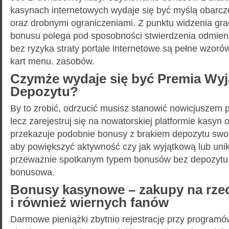
kasynach internetowych wydaje się być myślą obarcz
oraz drobnymi ograniczeniami. Z punktu widzenia gr
bonusu polega pod sposobności stwierdzenia odmie
bez ryzyka straty portale internetowe są pełne wzoró
kart menu. zasobów.
Czymże wydaje się być Premia Wy
Depozytu?
By to zrobić, odrzucić musisz stanowić nowicjuszem
lecz zarejestruj się na nowatorskiej platformie kasyn 
przekazuje podobnie bonusy z brakiem depozytu sw
aby powiększyć aktywność czy jak wyjątkową lub uni
przeważnie spotkanym typem bonusów bez depozytu 
bonusowa.
Bonusy kasynowe – zakupy na rzec
i również wiernych fanów
Darmowe pieniążki zbytnio rejestrację przy programów