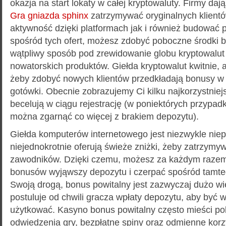
okazja na start lokaty w całej kryptowaluty. Firmy daj
Gra gniazda sphinx
zatrzymywać oryginalnych klient
aktywność dzięki platformach jak i również budować 
spośród tych ofert, możesz zdobyć poboczne środki be
wątpliwy sposób pod zrewidowanie globu kryptowalut 
nowatorskich produktów. Giełda kryptowalut kwitnie, 
żeby zdobyć nowych klientów przedkładają bonusy w
gotówki. Obecnie zobrazujemy Ci kilku najkorzystniej
becelują w ciągu rejestrację (w poniektórych przypad
można zgarnąć co więcej z brakiem depozytu).
Giełda komputerów internetowego jest niezwykle ni
niejednokrotnie oferują świeże zniżki, żeby zatrzym
zawodników. Dzięki czemu, możesz za każdym razem
bonusów wyjąwszy depozytu i czerpać spośród tamt
Swoją drogą, bonus powitalny jest zazwyczaj dużo wię
postuluje od chwili gracza wpłaty depozytu, aby być w
użytkować. Kasyno bonus powitalny często mieści p
odwiedzenia gry, bezpłatne spiny oraz odmienne korz