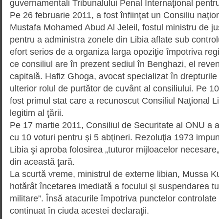
guvernamentali Tribuna­lu­lui Penal Internaţional pentru 
Pe 26 februarie 2011, a fost înfi­inţat un Consiliu naţio
Mustafa Mohamed Abud Al Jeleil, fostul ministru de just
pentru a administra zonele din Libia aflate sub controlu
efort serios de a organiza larga opoziţie împotriva reg
ce consiliul are în prezent sediul în Benghazi, el reven­
capitală. Hafiz Ghoga, avocat specializat în drepturil
ulterior rolul de purtător de cuvânt al consiliului. Pe 
fost primul stat care a recunoscut Consiliul Naţional L
legitim al ţării.
Pe 17 martie 2011, Consiliul de Securitate al ONU a 
cu 10 voturi pentru şi 5 abţineri. Rezoluţia 1973 impune
Libia şi aproba folosirea „tu­tu­ror mijloacelor necesare„
din această ţară.
La scurtă vreme, ministrul de exter­ne libian, Mussa K
hotărât încetarea imediată a focului şi suspendarea tutu
militare”. Însă atacurile împo­triva punctelor controlate
continuat în ciuda acestei declaraţii.