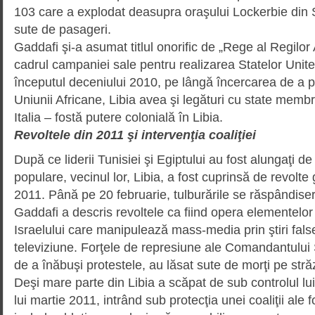
103 care a explodat deasupra oraşului Lockerbie din S
sute de pasageri.
Gaddafi şi-a asumat titlul onorific de „Rege al Regilor A
cadrul campaniei sale pentru realiza­rea Statelor Unite 
începutul deceniului 2010, pe lângă încercarea de a 
Uniunii Africane, Libia avea şi legături cu state memb
Italia – fostă putere colonială în Libia.
Revoltele din 2011 şi intervenţia coaliţiei
După ce liderii Tunisiei şi Egiptului au fost alungaţi de
populare, vecinul lor, Libia, a fost cuprinsă de revolte
2011. Până pe 20 februarie, tulburările se răspândiser
Gaddafi a descris revoltele ca fiind opera elementelor
Israelului care manipulează mass-media prin ştiri false 
televiziune. Forţele de represiune ale Comandantului
de a înăbuşi protestele, au lăsat sute de morţi pe străz
Deşi mare parte din Libia a scăpat de sub controlul lui
lui martie 2011, intrând sub protecţia unei coaliţii ale 