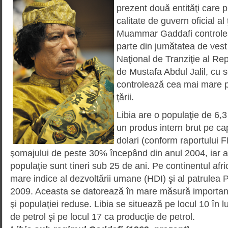
prezent două entităţi care p
calitate de guvern oficial al 
Muammar Gaddafi controlea
parte din jumătatea de vest a
Naţional de Tranziţie al Rep
de Mustafa Abdul Jalil, cu 
controlează cea mai mare pa
ţării.
Libia are o populaţie de 6,3 
un produs intern brut pe ca
dolari (conform ra­portului 
şoma­jului de peste 30% începând din anul 2004, iar 
popu­laţie sunt tineri sub 25 de ani. Pe conti­nentul afr
mare indice al dezvoltării umane (HDI) şi al patrulea P
2009. Aceasta se datorează în mare măsură important
şi populaţiei reduse. Libia se situează pe locul 10 în
de petrol şi pe locul 17 ca producţie de petrol.