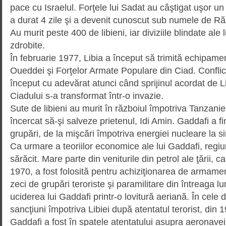
pace cu Israelul. Forţele lui Sadat au câştigat uşor un c
a durat 4 zile şi a devenit cunoscut sub numele de Ră
Au murit peste 400 de libieni, iar diviziile blindate ale 
zdrobite.
În februarie 1977, Libia a început să trimită echipame
Oueddei şi Forţelor Armate Populare din Ciad. Conflict
început cu adevărat atunci când sprijinul acordat de Li
Ciadului s-a transformat într-o invazie.
Sute de libieni au murit în războiul împotriva Tanzanie
încercat să-şi salveze prietenul, Idi Amin. Gaddafi a fi
grupări, de la mişcări împotriva energiei nucleare la si
Ca urmare a teoriilor economice ale lui Gaddafi, regiuni
sărăcit. Mare parte din veniturile din petrol ale ţării, c
1970, a fost folosită pentru achizi­ţionarea de armamen
zeci de grupări teroriste şi para­militare din întreaga 
uciderea lui Gaddafi printr-o lovitură aeriană. În cel
sancţiuni împotriva Libiei după atentatul terorist, din 1
Gaddafi a fost în spatele atentatului asupra aeronave