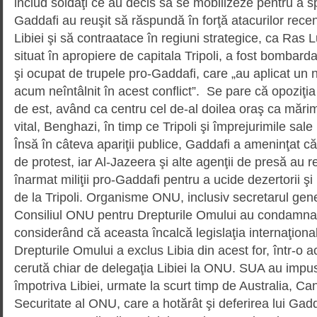
includ soldaţi ce au decis să se mobilizeze pentru a sprij
Gaddafi au reuşit să răspundă în forţă atacurilor recent
Libiei şi să contraa­tace în regiuni strategice, ca Ras 
situat în apropiere de capitala Tripoli, a fost bombard
şi ocupat de trupele pro-Gaddafi, care „au aplicat un 
acum neîntâlnit în acest conflict”. Se pare că opoziţia 
de est, având ca centru cel de-al doilea oraş ca mărim
vital, Benghazi, în timp ce Tripoli şi împrejurimile sale
Însă în câteva apariţii publice, Gaddafi a ameninţat c
de protest, iar Al-Jazeera şi alte agenţii de presă au r
înarmat miliţii pro-Gaddafi pentru a ucide dezertorii şi 
de la Tripoli. Orga­nis­me ONU, inclusiv secretarul ge
Consiliul ONU pentru Drepturile Omului au condamnat
considerând că aceasta încalcă legislaţia internaţional
Drepturile Omului a exclus Libia din acest for, într-o 
cerută chiar de delegaţia Libiei la ONU. SUA au impu
împotriva Libiei, urmate la scurt timp de Australia, Ca
Securitate al ONU, care a hotărât şi deferirea lui Gaddaf