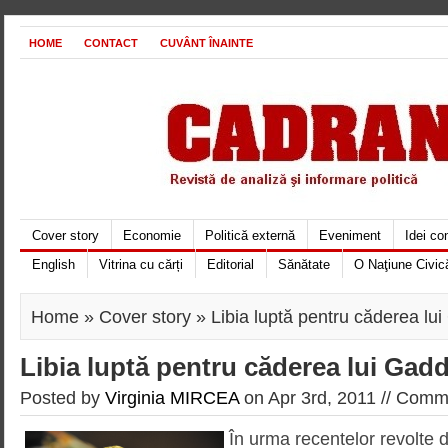
HOME
CONTACT
CUVÂNT ÎNAINTE
Cover story
Economie
Politică externă
Eveniment
Idei c
English
Vitrina cu cărți
Editorial
Sănătate
O Naţiune Civic
Home
»
Cover story
» Libia luptă pentru căderea lui
Libia luptă pentru căderea lui Gadd
Posted by
Virginia MIRCEA
on Apr 3rd, 2011 //
Comme
În urma recentelor revolte di