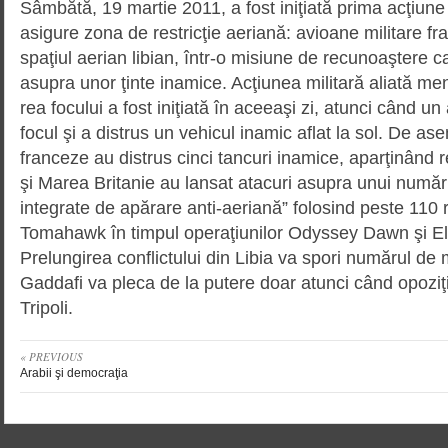
Sâmbătă, 19 martie 2011, a fost iniţiată prima acţiune 
asigure zona de restricţie aeriană: avioane militare f
spaţiul aerian libian, într-o misiune de recunoaştere c
asupra unor ţinte inamice. Acţiunea militară aliată men
rea focului a fost iniţiată în aceeaşi zi, atunci când un
focul şi a distrus un vehicul inamic aflat la sol. De a
franceze au distrus cinci tancuri inamice, aparţinând 
şi Marea Britanie au lansat atacuri asupra unui numă
integrate de apărare anti-aeriană” folosind peste 110 r
Tomahawk în timpul operaţiunilor Odyssey Dawn şi E
Prelungirea conflictului din Libia va spori numărul de mor
Gaddafi va pleca de la putere doar atunci când opoziţ
Tripoli.
« PREVIOUS
Arabii şi democraţia