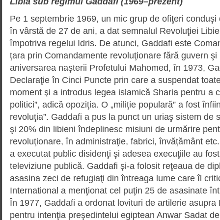
Libia sub regimul Gaddafi (1969–prezent)
Pe 1 septembrie 1969, un mic grup de ofiţeri conduş
în vârstă de 27 de ani, a dat sem­nalul Revoluţiei Libie
împotriva regelui Idris. De atunci, Gaddafi este Com
ţara prin Coman­da­mente revoluţionare fără guvern şi
aniversarea naşterii Profe­tului Mahomed, în 1973, Ga
Declaraţie în Cinci Punc­te prin care a suspendat toate 
moment şi a introdus legea islamică Sharia pentru a c
politici”, adică opo­zi­ţia. O „miliţie populară” a fost înf
revoluţia”. Gaddafi a pus la punct un uriaş sistem de 
şi 20% din libieni îndeplinesc misiuni de urmărire pen
revoluţionare, în adminis­tra­ţie, fabrici, învăţământ 
a executat public disidenţi şi adesea execuţiile au fos
televiziune publică. Gaddafi şi-a folosit reţeaua de dip
asasina zeci de refugiaţi din întreaga lume care îl cri
International a menţionat cel puţin 25 de asasinate înt
În 1977, Gaddafi a ordonat lovituri de artilerie asupra
pentru intenţia preşe­dinte­lui egiptean Anwar Sadat d