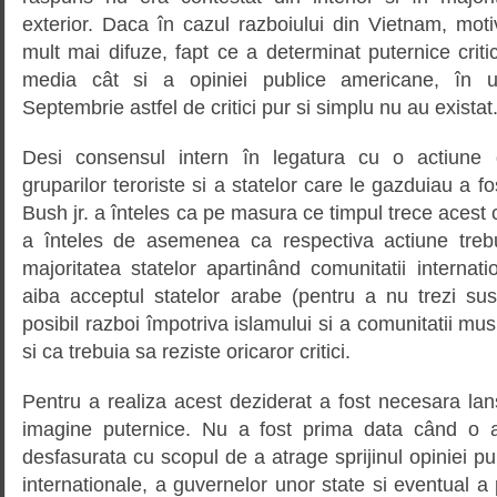
exterior. Daca în cazul razboiului din Vietnam, motiv
mult mai difuze, fapt ce a determinat puternice criti
media cât si a opiniei publice americane, în u
Septembrie astfel de critici pur si simplu nu au existat
Desi consensul intern în legatura cu o actiune d
gruparilor teroriste si a statelor care le gazduiau a f
Bush jr. a înteles ca pe masura ce timpul trece acest
a înteles de asemenea ca respectiva actiune trebu
majoritatea statelor apartinând comunitatii internat
aiba acceptul statelor arabe (pentru a nu trezi sus
posibil razboi împotriva islamului si a comunitatii mu
si ca trebuia sa reziste oricaror critici.
Pentru a realiza acest deziderat a fost necesara la
imagine puternice. Nu a fost prima data când o 
desfasurata cu scopul de a atrage sprijinul opiniei pu
internationale, a guvernelor unor state si eventual a