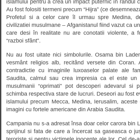
islamului pentru a crea un impact puternic în rândul c
Au fost folositi termeni precum “Hijra” (ce desemne
Profetul si a celor care îl urmau spre Medina, 
civilizatiei musulmane – Afganistanul fiind vazut ca u
care desi în realitate nu are conotatii violente, a f
“razboi sfânt”.
Nu au fost uitate nici simbolurile. Osama bin Laden
vesmânt religios alb, recitând versete din Coran. A
contradictie cu imaginile luxoaselor palate ale fam
Saudita, calmul sau crea impresia ca el este un r
musulmanii “oprimati” pot descoperi adevarul si 
schimba respectiva stare de lucruri. Deseori au fost ev
islamului precum Mecca, Medina, Ierusalim, aceste e
imagini cu fortele americane din Arabia Saudita.
Campania nu s-a adresat însa doar celor carora bin 
sprijinul si fata de care a încercat sa gaseasca o jus
teroriste si pentru victimele inocente ale lor. Cel de-a