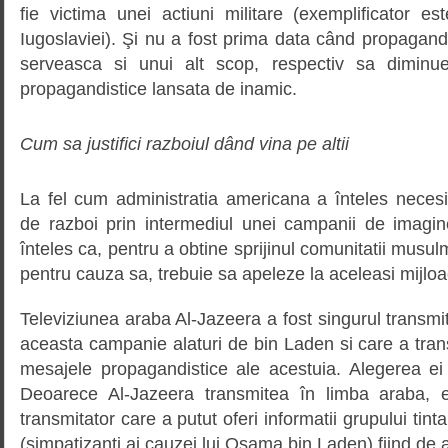
fie victima unei actiuni militare (exemplificator e
Iugoslaviei). Şi nu a fost prima data când propagand
serveasca si unui alt scop, respectiv sa diminu
propagandistice lansata de inamic.
Cum sa justifici razboiul dând vina pe altii
La fel cum administratia americana a înteles necesita
de razboi prin intermediul unei campanii de imag
înteles ca, pentru a obtine sprijinul comunitatii musul
pentru cauza sa, trebuie sa apeleze la aceleasi mijlo
Televiziunea araba Al-Jazeera a fost singurul transmit
aceasta campanie alaturi de bin Laden si care a tran
mesajele propagandistice ale acestuia. Alegerea ei
Deoarece Al-Jazeera transmitea în limba araba, ea
transmitator care a putut oferi informatii grupului tint
(simpatizanti ai cauzei lui Osama bin Laden) fiind d