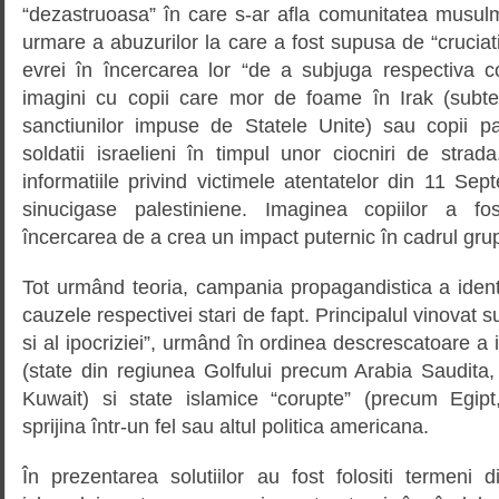
“dezastruoasa” în care s-ar afla comunitatea musul
urmare a abuzurilor la care a fost supusa de “cruciati
evrei în încercarea lor “de a subjuga respectiva co
imagini cu copii care mor de foame în Irak (subte
sanctiunilor impuse de Statele Unite) sau copii pa
soldatii israelieni în timpul unor ciocniri de stra
informatiile privind victimele atentatelor din 11 Sep
sinucigase palestiniene. Imaginea copiilor a fos
încercarea de a crea un impact puternic în cadrul grupu
Tot urmând teoria, campania propagandistica a identi
cauzele respectivei stari de fapt. Principalul vinovat 
si al ipocriziei”, urmând în ordinea descrescatoare a 
(state din regiunea Golfului precum Arabia Saudita,
Kuwait) si state islamice “corupte” (precum Egipt
sprijina într-un fel sau altul politica americana.
În prezentarea solutiilor au fost folositi termeni 