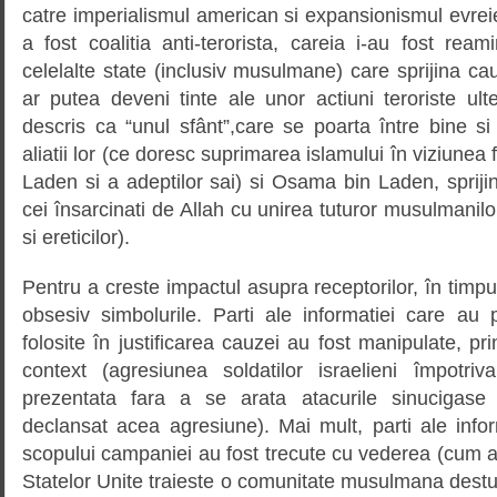
catre imperialismul american si expansionismul evreie
a fost coalitia anti-terorista, careia i-au fost reamint
celelalte state (inclusiv musulmane) care sprijina cau
ar putea deveni tinte ale unor actiuni teroriste ult
descris ca “unul sfânt”,care se poarta între bine si 
aliatii lor (ce doresc suprimarea islamului în viziunea 
Laden si a adeptilor sai) si Osama bin Laden, sprijini
cei însarcinati de Allah cu unirea tuturor musulmanilor 
si ereticilor).
Pentru a creste impactul asupra receptorilor, în timpu
obsesiv simbolurile. Parti ale informatiei care au 
folosite în justificarea cauzei au fost manipulate, pr
context (agresiunea soldatilor israelieni împotriva
prezentata fara a se arata atacurile sinucigase
declansat acea agresiune). Mai mult, parti ale info
scopului campaniei au fost trecute cu vederea (cum ar f
Statelor Unite traieste o comunitate musulmana dest