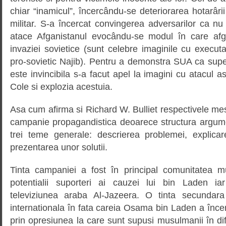
chiar “inamicul”, încercându-se deteriorarea hotarârii
militar. S-a încercat convingerea adversarilor ca nu 
atace Afganistanul evocându-se modul în care afga
invaziei sovietice (sunt celebre imaginile cu execut
pro-sovietic Najib). Pentru a demonstra SUA ca superi
este invincibila s-a facut apel la imagini cu atacul 
Cole si explozia acestuia.
Asa cum afirma si Richard W. Bulliet respectivele mes
campanie propagandistica deoarece structura argumen
trei teme generale: descrierea problemei, explica
prezentarea unor solutii.
Tinta campaniei a fost în principal comunitatea m
potentialii suporteri ai cauzei lui bin Laden iar
televiziunea araba Al-Jazeera. O tinta secundara
internationala în fata careia Osama bin Laden a încerc
prin opresiunea la care sunt supusi musulmanii în dife