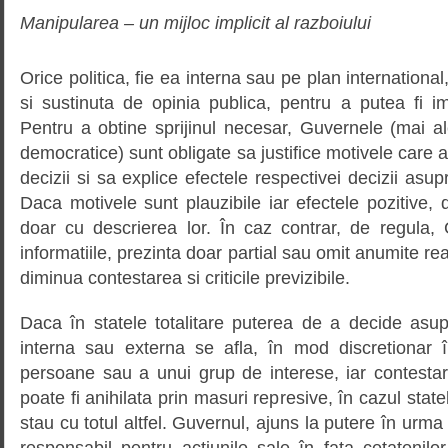
Manipularea – un mijloc implicit al razboiului
Orice politica, fie ea interna sau pe plan international
si sustinuta de opinia publica, pentru a putea fi 
Pentru a obtine sprijinul necesar, Guvernele (mai al
democratice) sunt obligate sa justifice motivele care au
decizii si sa explice efectele respectivei decizii asu
Daca motivele sunt plauzibile iar efectele pozitive,
doar cu descrierea lor. În caz contrar, de regula
informatiile, prezinta doar partial sau omit anumite rea
diminua contestarea si criticile previzibile.
Daca în statele totalitare puterea de a decide asupr
interna sau externa se afla, în mod discretionar 
persoane sau a unui grup de interese, iar contestar
poate fi anihilata prin masuri represive, în cazul state
stau cu totul altfel. Guvernul, ajuns la putere în urma 
responsabil pentru actiunile sale în fata cetatenilor