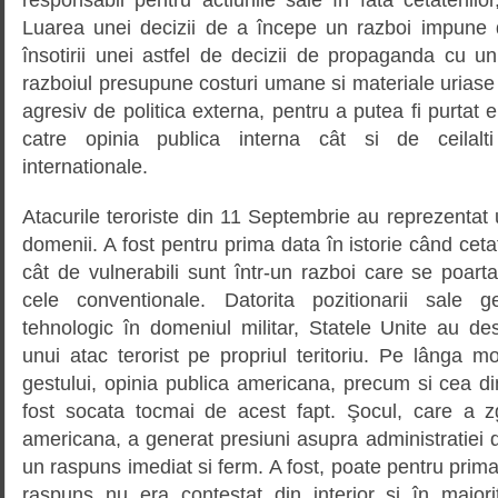
Luarea unei decizii de a începe un razboi impune d
însotirii unei astfel de decizii de propaganda cu 
razboiul presupune costuri umane si materiale uriase 
agresiv de politica externa, pentru a putea fi purtat el
catre opinia publica interna cât si de ceilalti
internationale.
Atacurile teroriste din 11 Septembrie au reprezentat
domenii. A fost pentru prima data în istorie când ceta
cât de vulnerabili sunt într-un razboi care se poart
cele conventionale. Datorita pozitionarii sale g
tehnologic în domeniul militar, Statele Unite au des
unui atac terorist pe propriul teritoriu. Pe lânga 
gestului, opinia publica americana, precum si cea din
fost socata tocmai de acest fapt. Şocul, care a zg
americana, a generat presiuni asupra administratiei
un raspuns imediat si ferm. A fost, poate pentru prima
raspuns nu era contestat din interior si în majorit