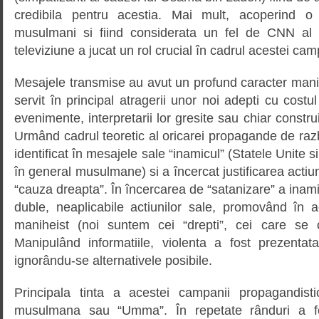
credibila pentru acestia. Mai mult, acoperind o
musulmani si fiind considerata un fel de CNN al l
televiziune a jucat un rol crucial în cadrul acestei cam
Mesajele transmise au avut un profund caracter mani
servit în principal atragerii unor noi adepti cu costu
evenimente, interpretarii lor gresite sau chiar constru
Urmând cadrul teoretic al oricarei propagande de ra
identificat în mesajele sale “inamicul” (Statele Unite si 
în general musulmane) si a încercat justificarea actiuni
“cauza dreapta”. În încercarea de “satanizare” a inami
duble, neaplicabile actiunilor sale, promovând în 
maniheist (noi suntem cei “drepti”, cei care se 
Manipulând informatiile, violenta a fost prezentata
ignorându-se alternativele posibile.
Principala tinta a acestei campanii propagandist
musulmana sau “Umma”. În repetate rânduri a fos