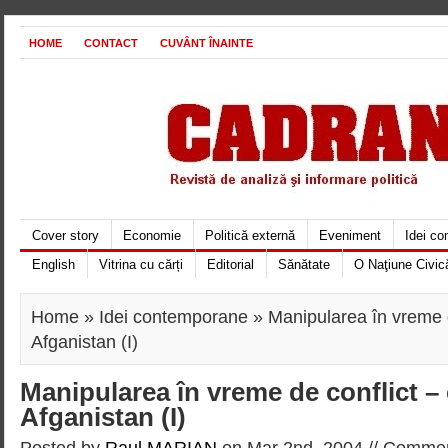
HOME
CONTACT
CUVÂNT ÎNAINTE
Cover story
Economie
Politică externă
Eveniment
Idei c
English
Vitrina cu cărți
Editorial
Sănătate
O Naţiune Civic
Home
»
Idei contemporane
» Manipularea în vreme d
Afganistan (I)
Manipularea în vreme de conflict –
Afganistan (I)
Posted by
Raul MARIAN
on Mar 2nd, 2004 //
Commen