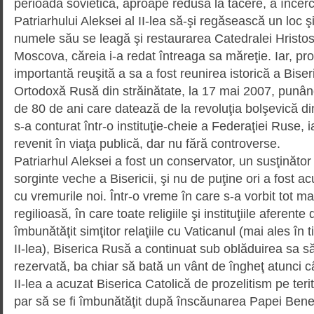
perioada sovietică, aproape redusă la tăcere, a înce
Patriarhului Aleksei al II-lea să-şi regăsească un loc 
numele său se leagă şi restaurarea Catedralei Hristos
Moscova, căreia i-a redat întreaga sa măreţie. Iar, pr
importantă reuşită a sa a fost reunirea istorică a Biseri
Ortodoxă Rusă din străinătate, la 17 mai 2007, punân
de 80 de ani care datează de la revoluţia bolşevică di
s-a conturat într-o instituţie-cheie a Federaţiei Ruse, i
revenit în viaţa publică, dar nu fără controverse.
Patriarhul Aleksei a fost un conservator, un susţinător
sorginte veche a Bisericii, şi nu de puţine ori a fost a
cu vremurile noi. Într-o vreme în care s-a vorbit tot m
regilioasă, în care toate religiile şi instituţiile aferent
îmbunătăţit simţitor relaţiile cu Vaticanul (mai ales în
II-lea), Biserica Rusă a continuat sub oblăduirea sa să
rezervată, ba chiar să bată un vânt de îngheţ atunci c
II-lea a acuzat Biserica Catolică de prozelitism pe terit
par să se fi îmbunătăţit după înscăunarea Papei Bened