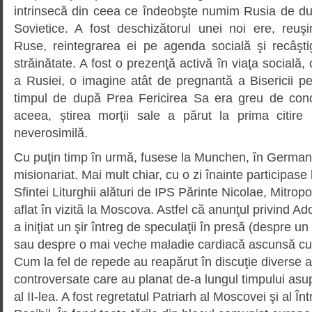
intrinsecă din ceea ce îndeobşte numim Rusia de d
Sovietice. A fost deschizătorul unei noi ere, reuşi
Ruse, reintegrarea ei pe agenda socială şi recâştig
străinătate. A fost o prezenţă activă în viaţa socială, c
a Rusiei, o imagine atât de pregnantă a Bisericii p
timpul de după Prea Fericirea Sa era greu de con
aceea, ştirea morţii sale a părut la prima citire
neverosimilă.
Cu puţin timp în urmă, fusese la Munchen, în Germani
misionariat. Mai mult chiar, cu o zi înainte participase 
Sfintei Liturghii alături de IPS Părinte Nicolae, Mitrop
aflat în vizită la Moscova. Astfel că anunţul privind 
a iniţiat un şir întreg de speculaţii în presă (despre un 
sau despre o mai veche maladie cardiacă ascunsă cu gr
Cum la fel de repede au reapărut în discuţie diverse a
controversate care au planat de-a lungul timpului asup
al II-lea. A fost regretatul Patriarh al Moscovei şi al Î