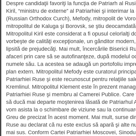
Despre candidaţii favoriţi la funcţia de Patriarh al Rusi
Kiril, “ministru de externe” al Patriarhiei şi interima
(Russian Orthodox Curch), Mefody, mitropolit de Voro
mitropolitul de Kaluga şi Borovsk, se ştiu deocamdată
Mitropolitul Kiril este considerat a fi opusul celorlalţi
vorbeşte de calităţi excepţionale, un gânditor modern,
lipsită de prejudecăţi. Mai mult, încercările Bisericii R
afaceri prin care să se autofinanţeze, după modelul oc
numele său. La acestea se adaugă un portofoliu impres
plan extern. Mitropolitul Mefody este curatorul principa
Patriarhiei Ruse şi este recunoscut pentru relaţiile sa
Kremlinul. Mitropolitul Klement este în prezent manage
Patriarhiei Ruse şi membru al Camerei Publice. Care 
să ducă mai departe moştenirea lăsată de Patriarhul 
vom asista la o schimbare de viziune sau la continuar
Greu de precizat în acest moment. Mai mult, surse din i
Ruse au declarat că nu este exclus să apară şi alte n
mai sus. Conform Cartei Patriarhiei Moscovei, Sinodul