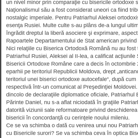
un nivel minor prin comparaţie cu bisericile ortodoxe 
Naţionalismul său a fost considerat uneori ca fiind trib
nostalgic imperiale. Pentru Patriarhul Aleksei ortodo
esenţa Rusiei. Multe culte s-au plâns de-a lungul ultimi
îngrădit dreptul la liberă asociere şi exprimare, aspec
Rapoartele Departamentului de Stat american privind l
Nici relaţiile cu Biserica Ortodoxă Română nu au fost t
Patriarhul Rusiei, Aleksei al II-lea, a calificat acţiunile
Bisericii Ortodoxe Române care a decis în octombrie 2
eparhii pe teritoriul Republicii Moldova, drept „antican
teritoriul unei biserici ortodoxe autocefale“, după cu
respectivă într-un comunicat al Preşedinţiei Moldovei. 
dincolo de declaraţiile diplomatice oficiale, Patriarhul
Părinte Daniel, nu s-a aflat niciodată în graţiile Patriar
datorită viziunii sale reformatoare privind deschidere
bisericii în concordanţă cu cerinţele noului mileniu.
Ce se va schimba o dată cu venirea unui nou Patriarh 
cu Bisericile surori? Se va schimba ceva în optica Bise