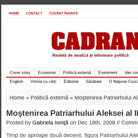
HOME
CONTACT
CUVÂNT ÎNAINTE
Cover story
Economie
Politică externă
Eveniment
Idei c
English
Vitrina cu cărți
Editorial
Sănătate
O Naţiune Civic
Home
»
Politică externă
» Moştenirea Patriarhului Ale
Moştenirea Patriarhului Aleksei al II
Posted by
Gabriela Ioniţă
on Dec 18th, 2008 //
Comme
Timp de aproape două decenii, figura Patriarhului Aleks