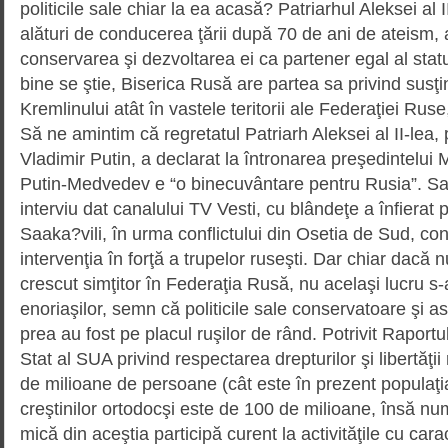
politicile sale chiar la ea acasă? Patriarhul Aleksei al 
alături de conducerea ţării după 70 de ani de ateism, 
conservarea şi dezvoltarea ei ca partener egal al stat
bine se ştie, Biserica Rusă are partea sa privind susţin
Kremlinului atât în vastele teritorii ale Federaţiei Ruse,
Să ne amintim că regretatul Patriarh Aleksei al II-lea, 
Vladimir Putin, a declarat la întronarea preşedintelu
Putin-Medvedev e “o binecuvântare pentru Rusia”. Sau
interviu dat canalului TV Vesti, cu blândeţe a înfierat po
Saaka?vili, în urma conflictului din Osetia de Sud, co
intervenţia în forţă a trupelor ruseşti. Dar chiar dacă n
crescut simţitor în Federaţia Rusă, nu acelaşi lucru s
enoriaşilor, semn că politicile sale conservatoare şi a
prea au fost pe placul ruşilor de rând. Potrivit Raport
Stat al SUA privind respectarea drepturilor şi libertăţii
de milioane de persoane (cât este în prezent populaţi
creştinilor ortodocşi este de 100 de milioane, însă nu
mică din aceştia participă curent la activităţile cu carac