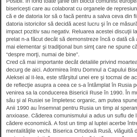
Posibil. În fond toate ţările din blocul comunist europe
bisericeşti care au colaborat cu organele de represiune
că e de datoria lor să o facă pentru a salva ceva din fii
datoria istoricilor să decidă acest lucru şi în ce măsu
impact pozitiv sau negativ. Reluarea acestei discuţii la 
prelat n-a făcut decât să demonstreze încă o dată că a
mai elementar şi tradiţional bun simţ care ne spune c
“despre morţi, numai de bine”.
Cred că mai importante decât detaliile privind moarte
decurg de aici. Adormirea întru Domnul a Capului Bis
Aleksei al II-lea, este sfârşitul unei ere şi tocmai d
de reflecţie asupra a ceea ce s-a întâmplat în Rusia p
venirea sa la conducerea Bisericii Ruse în 1990. În mu
său şi al Rusiei se împletesc organic, am putea spune
Anii 1990 au însemnat pentru Rusia un timp al speranţe
anxioase. Căderea comunismului a adus un suflu de libe
cădere economică. A fost un timp al luptei acerbe între 
mentalităţile vechi. Biserica Ortodoxă Rusă, vlăguită