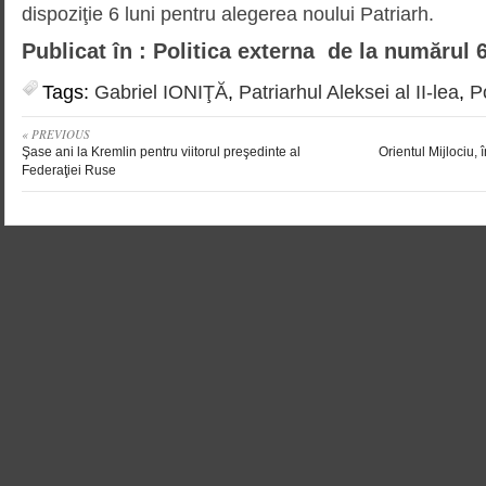
dispoziţie 6 luni pentru alegerea noului Patriarh.
Publicat în : Politica externa de la numărul 
Tags:
Gabriel IONIŢĂ
,
Patriarhul Aleksei al II-lea
,
P
« PREVIOUS
Şase ani la Kremlin pentru viitorul preşedinte al
Orientul Mijlociu, 
Federaţiei Ruse