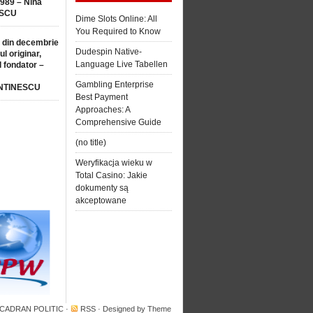
1989 – Nina
SCU
Dime Slots Online: All
You Required to Know
 din decembrie
Dudespin Native-
ul originar,
Language Live Tabellen
l fondator –
Gambling Enterprise
NTINESCU
Best Payment
Approaches: A
Comprehensive Guide
(no title)
Weryfikacja wieku w
Total Casino: Jakie
dokumenty są
akceptowane
 CADRAN POLITIC
·
RSS
· Designed by
Theme