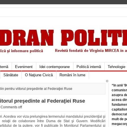
xternă
Eveniment
Idei contemporane
Politică internă
Tehnologie
Sănătate
O Naţiune Civică
Români în lume
©
“In anii ’
in pentru viitorul preşedinte al Federaţiei Ruse
comunismu
asupra de
aceea din
itorul preşedinte al Federaţiei Ruse
fundament
/
Comments off
capitalis
democrati
ri. Acestea vor viza prelungirea termenului mandatului prezidenţial şi
mult de pe
i relaţii de colaborare între Duma de Stat şi Guvern. Modificări
megacorpo
rtidului de la putere, vor fi publicate în Monitorul Parlamentului şi