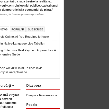
eprezentat o cruda trezire la realitate...
 sub controlul opiniei publice, capitalismul
a democratiei si a economiei de piata.”
orten, in Lumea post-corporatista.
 NEWS
POPULAR
SUBSCRIBE
ots Online: All You Required to Know
in Native-Language Live Tabellen
ng Enterprise Best Payment Approaches: A
hensive Guide
6
acja wieku w Total Casino: Jakie
nty są akceptowane
cu cărți »
Diaspora
astră Virginia
Diaspora Romaneasca
 devenit
l Academiei
Poezie
 Politice a