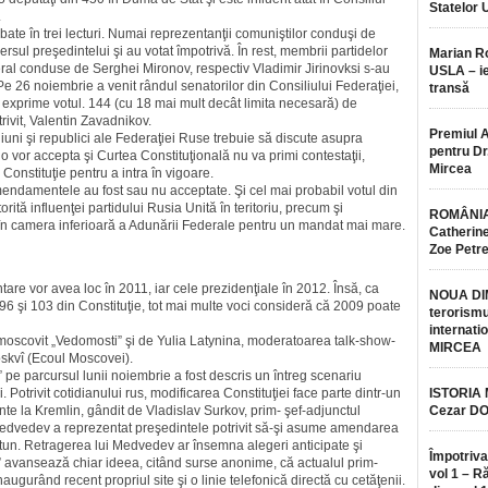
Statelor 
.
te în trei lecturi. Numai reprezentanţii comuniştilor conduşi de
ul preşedintelui şi au votat împotrivă. În rest, membrii partidelor
Marian 
eral conduse de Serghei Mironov, respectiv Vladimir Jirinovksi s-au
USLA – ie
. Pe 26 noiembrie a venit rândul senatorilor din Consiliului Federaţiei,
transă
exprime votul. 144 (cu 18 mai mult decât limita necesară) de
rivit, Valentin Zavadnikov.
Premiul 
iuni şi republici ale Federaţiei Ruse trebuie să discute asupra
pentru Dr.
 o vor accepta şi Curtea Constituţională nu va primi contestaţii,
Mircea
onstituţie pentru a intra în vigoare.
ndamentele au fost sau nu acceptate. Şi cel mai probabil votul din
torită influenţei partidului Rusia Unită în teritoriu, precum şi
ROMÂNIA
ge în camera inferioară a Adunării Federale pentru un mandat mai mare.
Catherine
Zoe Petr
are vor avea loc în 2011, iar cele prezidenţiale în 2012. Însă, ca
NOUA DI
 96 şi 103 din Constituţie, tot mai multe voci consideră că 2009 poate
terorismu
internatio
i moscovit „Vedomosti” şi de Yulia Latynina, moderatoarea talk-show-
MIRCEA
oskvî (Ecoul Moscovei).
” pe parcursul lunii noiembrie a fost descris un întreg scenariu
. Potrivit cotidianului rus, modificarea Constituţiei face parte dintr-un
ISTORIA
te la Kremlin, gândit de Vladislav Surkov, prim- şef-adjunctul
Cezar D
 Medvedev a reprezentat preşedintele potrivit să-şi asume amendarea
rtun. Retragerea lui Medvedev ar însemna alegeri anticipate şi
Împotriva
ti” avansează chiar ideea, citând surse anonime, că actualul prim-
vol 1 – R
augurând recent propriul site şi o linie telefonică directă cu cetăţenii.