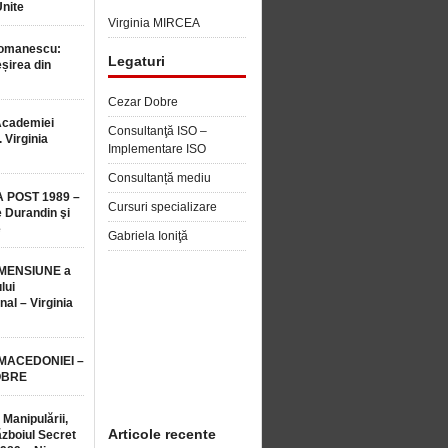
Unite
Virginia MIRCEA
Romanescu:
Legaturi
șirea din
Cezar Dobre
Academiei
Consultanţă ISO –
 Virginia
Implementare ISO
Consultanță mediu
 POST 1989 –
Cursuri specializare
 Durandin şi
e
Gabriela Ioniţă
MENSIUNE a
lui
nal – Virginia
 MACEDONIEI –
OBRE
 Manipulării,
Articole recente
ăzboiul Secret