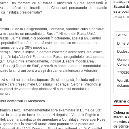
state, a r
viitor. Din moment ce ajustarea Constituţiei nu mai reprezintă o
Scapat de
au apărut alte incertitudini. Cine sunt persoanele din spatele
este boal
u instituţia prezidenţială?
David C. K
il
ummitul G8 de la Heiligendamm, Germania, Vladimir Putin a declarat
ea mic pentru un preşedinte al Rusiei”. Nimeni din Rusia Unită,
LATEST
razis. Ba mai mult, nici poporul! În octombrie, acelaşi an, Centrul
 populaţiei întrebând-o dacă este de acord cu extinderea duratei
Dime Sl
ăspuns pentru şi 38% împotrivă.
Dudesp
raţiei Ruse, a iniţiat un demers concret în acest sens. Mai exact,
s ţinut în faţa Adunării Federale din Rusia, preşedintele rus a propus
Gambli
rii. Unul dintre amendamente, intitulat „Despre modificarea
Compre
ei Ruse şi Dumei de Stat”, vizează extinderea duratei mandatului de
 patru la cinci ani pentru aleşii din camera inferioară a Adunării
77062
ză şi nici nu a produs stupoare. Se ştia deja că, în ciuda opţiunii
Weryfik
printre care preşedintele Consiliului Federaţiei, Serghei Mironov, şi
dokume
celaşi punct de vedere când abordează subiectul mandatului
rmenului.
Vitrina 
sţinut demersul lui Medvedev
 transmis textul amendamentelor spre examinare în Duma de Stat,
Colega no
ia. În şedinţa de lucru de a doua zi deputatul Vladimir Plighin a
MIRCEA a
fel, a demarat iniţiativa de amendare a Constituţiei Federaţiei Ruse.
membru a
ă uşor de pus în practică atunci când partidul de la putere are
de Științe
deputaţi din 450 în Duma de Stat şi este influent atât în Consiliul