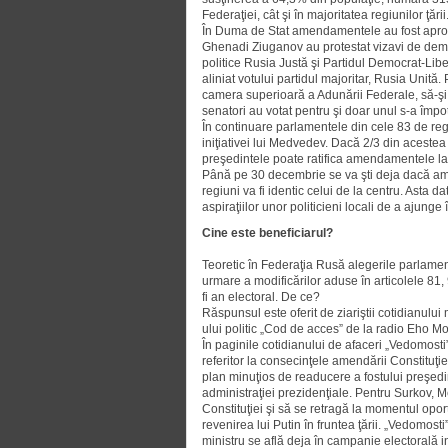
Federaţiei, cât şi în majoritatea regiunilor ţării
În Duma de Stat amendamentele au fost aproba
Ghenadi Ziuganov au protestat vizavi de demers
politice Rusia Justă şi Partidul Democrat-Lib
aliniat votului partidul majoritar, Rusia Unită
camera superioară a Adunării Federale, să-şi 
senatori au votat pentru şi doar unul s-a împot
În continuare parlamentele din cele 83 de reg
iniţiativei lui Medvedev. Dacă 2/3 din acestea
preşedintele poate ratifica amendamentele la C
Până pe 30 decembrie se va şti deja dacă ame
regiuni va fi identic celui de la centru. Asta da
aspiraţiilor unor politicieni locali de a ajun
Cine este beneficiarul?
Teoretic în Federaţia Rusă alegerile parlament
urmare a modificărilor aduse în articolele 81,
fi an electoral. De ce?
Răspunsul este oferit de ziariştii cotidianulu
ului politic „Cod de acces” de la radio Eho M
În paginile cotidianului de afaceri „Vedomosti
referitor la consecinţele amendării Constituţiei
plan minuţios de readucere a fostului preşedin
administraţiei prezidenţiale. Pentru Surkov,
Constituţiei şi să se retragă la momentul opo
revenirea lui Putin în fruntea ţării. „Vedomos
ministru se află deja în campanie electorală in