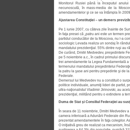
Monitorul Rusiei până la începutul anului 
necunoscută, în mass-media de la Moscova 
amendamentelor şi ce se va întâmpla în 2009 c
Ajustarea Constituţiei – un demers previzib
Pe 1 iunie 2007, cu câteva zile înainte de S
în faţa presei că „patru ani este un termen pr
partidul conducător de la Moscova, nu l-a cont
sociologic Levada realiza un sondaj în rândul
mandatului prezidenţial. 55% dintre ruşi au r
De curând, Dmitri Medvedev, preşedintele Fede
pe 5 noiembrie a.c., în cadrul primului discur
trei amendamente la Legea Fundamentală a ţă
termenului mandatului preşedintelui Federaţi
la patru la şase ani pentru preşedinte şi de la
Federale.
Demersul lui Medvedev nu a constituit o surpri
politice individuale, anumiţi lideri de partid, 
ultra-naţionalistul Vladimir Jirinovski, au a
prezidenţial, militând pentru o extindere a te
Duma de Stat şi Consiliul Federaţiei au su
În seara de 11 noiembrie, Dmitri Medvedev a
camera inferioară a Adunării Federale din Rus
prezentat amendamentele în faţa colegilor. Ast
O iniţiativă greu de realizat ca mecanism, îns
susţinerea a 64,3% din populaţie, numără 315 