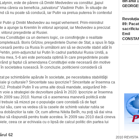
din anul 
d Latynin, este de părere că Dmitri Medvedev va constitui „ţapul
GEORGE
urma căreia va beneficia „salvatorul” Vladimir Putin. În situaţie de
nd că nu poate să conducă, iar Putin va prelua puterea în contextul
Revoluția
ir Putin şi Dmitri Medvedev au negat vehement. Prim-ministrul
89: Pacat
e a ajunge la Kremlin în viitorul apropiat, iar Medvedev a precizat
sacrificiu
viitorul preşedinte al Rusiei.
Emil
a Constituţiei ca un demers logic, ce consfinţeşte o realitate
CONSTA
 îi completează. Boris Grîzlov, preşedintele Dumei de Stat, a spus în faţa
cesară pentru ca Rusia în următorii ani să se dezvolte stabil atât în
Pehtin, prim-adjunctul lui Putin în cadrul partidului Rusia Unită, a
inia mea, 5-6 ani este perioada optimă în care preşedintele poate
ugerând şi faptul că amendarea Constituţiei este necesară din motive
n societatea rusească. În concluzie, politicienii consideră că
t pe schimbările apărute în societate, pe necesitatea stabilităţii
iale şi culturale? Sinceritate sau ipocrizie? Sinceritate ar însemna ca
. Probabil Putin îl va urma alte două mandate, asigurând într-
în voie a strategiei de dezvoltare până în 2020. Ipocrizie ar însemna
te în 2009 sau 2010. Numai că o asemenea manevră politică este
d trebuie să mizezi pe o populaţie care constată că de fapt
ciul său, care va vedea că la casele de schimb valutar rubla se
a dobânzilor la rate. Or, cum afirma Nikita Belîh, nu poţi să dai vina
trebui să răspundă pentru toate acestea. În 2009 sau 2010 dacă cineva
le, ceea ce ar echivala cu o lipsă de calcul politic din partea lui
ărul 62
2010
REVISTA