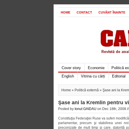
HOME
CONTACT
CUVÂNT ÎNAINTE
Cover story
Economie
Politică e
English
Vitrina cu cărți
Editorial
Home
»
Politică externă
» Şase ani la Kreml
Şase ani la Kremlin pentru vi
Posted by
Ionut GAIDAU
on Dec 18th, 2008 /
Constituţia Federaţiei Ruse va suferi modifică
parlamentar, precum şi stabilirea unei no
preconizate de mult timp şi care, datorită pa