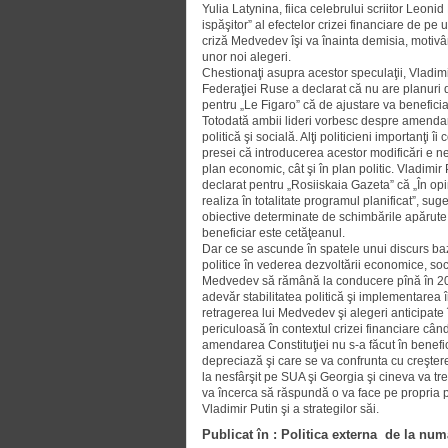
Yulia Latynina, fiica celebrului scriitor Leoni
ispăşitor” al efectelor crizei financiare de pe 
criză Medvedev îşi va înainta demisia, motivâ
unor noi alegeri.
Chestionaţi asupra acestor speculaţii, Vladim
Federaţiei Ruse a declarat că nu are planuri d
pentru „Le Figaro” că de ajustare va beneficia 
Totodată ambii lideri vorbesc despre amendare
politică şi socială. Alţi politicieni importanţi
presei că introducerea acestor modificări e ne
plan economic, cât şi în plan politic. Vladimir 
declarat pentru „Rosiiskaia Gazeta” că „În op
realiza în totalitate programul planificat”, s
obiective determinate de schimbările apărute î
beneficiar este cetăţeanul.
Dar ce se ascunde în spatele unui discurs baza
politice în vederea dezvoltării economice, soc
Medvedev să rămână la conducere pînă în 2012
adevăr stabilitatea politică şi implementarea 
retragerea lui Medvedev şi alegeri anticipa
periculoasă în contextul crizei financiare cân
amendarea Constituţiei nu s-a făcut în benefi
depreciază şi care se va confrunta cu creştere
la nesfârşit pe SUA şi Georgia şi cineva va 
va încerca să răspundă o va face pe propria pie
Vladimir Putin şi a strategilor săi.
Publicat în : Politica externa de la num