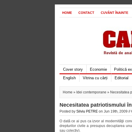
HOME
CONTACT
CUVÂNT ÎNAINTE
Cover story
Economie
Politică e
English
Vitrina cu cărți
Editorial
Home
»
Idei contemporane
» Necesitatea pa
Necesitatea patriotismului în
Posted by
Silviu PETRE
on Jun 19th, 2009 //
O dată ce ai pus ca izvor al modernităţii con
drepturilor civile a presupus decuplarea unui
sau colectiv).