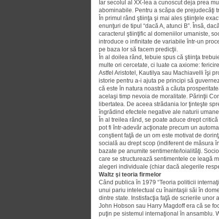
Iar secolul al XX-lea a cunoscut deja prea mult
abominabile. Pentru a scăpa de prejudecăţi 
În primul rând ştiinţa şi mai ales ştiinţele ex
enunţuri de tipul “dacă A, atunci B”. Însă, dacă
caracterul ştiinţific al domeniilor uma­niste, 
introduce o infinitate de variabile într-un pr
pe baza lor să facem predicţii.
În al doilea rând, tebuie spus că ştiin­ţa tre
multe ori cercetate, ci luate ca axiome: fericir
Astfel Aristotel, Kautilya sau Machia­velli îşi
istorie pentru a-i ajuta pe principi să guver
că este în natura noastră a căuta prosperitate
acelaşi timp nevoia de moralitate. Părinţii Co
libertatea. De aceea strădania lor ţinteşte s
îngrădind efectele negative ale naturii umane
În al treilea rând, se poate aduce drept criti
pot fi într-adevăr acţionate precum un automat
conştient faţă de un om este motivat de dorinţ
socială au drept scop (indiferent de măsura în
bazate pe anumite sentimente/loia­lităţi. Soci
care se structurează sentimentele ce leagă me
alegeri individuale (chiar dacă alegerile resp
Waltz şi teoria firmelor
Când publica în 1979 “Teoria poli­ticii interna
unui pariu intelectual cu înaintaşii săi în dom
dintre state. Instisfacţia faţă de scrierile u
John Hobson sau Harry Magdoff era că se focal
puţin pe sistemul internaţional în ansamblu. Wal