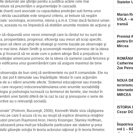
e deturnări ale ştiinţei pentru a justifica actele cele mai
Statelor 
trebuie să prezentăm o argumentaţie în cascadă.
acte (hard) sunt asociate cu capacitatea predicţiei sub forma unor
Marian 
 stricta cauzalitate este singurul criteriu, ar trebuie să negăm
USLA – ie
sociale: sociologia, economia, istoria ş.a.m.d. Chiar dacă factorul uman
transă
oces, aceasta nu ne împie­dică să distilăm anumite modele de acţiune şi
buie să răspundă unor nevoi omeneşti care la rândul lor nu sunt de
Premiul 
ea, prosperitatea, progresul, efi­cienţa sau vreun alt scop specific.
pentru Dr.
 propun să ofere un ghid de strategii şi norme bazate pe observaţie şi
Mircea
neze mai bine. Adam Smith şi economiştii moderni pornesc de la ideea
a şi încearcă să ne arate cum o putem atinge fără a prejudicia în
nstituţiei americane pornesc de la ideea că oamenii caută fericirea şi
ROMÂNIA
pre edificarea unui guver­nă­mânt care să asigure maximul de bine
Catherine
.
Zoe Petr
că observaţia de bun simţ că sentimentele nu pot fi comandate. Ele nu
, dar pot fi stimulate sau împărtăşite. Modul în care acţionăm
NOUA DI
a de a-i stârni anumite afecte. Sistemul educaţional sau inserţia
terorismu
 care reuşesc) indu­ce­rea/sti­mularea unei anumite sociabilităţi
internatio
ologia şi psihologia lucrează cu termenul de familie, dar modul în
MIRCEA
mbrii unei familii diferă de la caz la caz şi presupune o serie de
ective au o relevanţă socială).
ISTORIA
ţionale” (Polirom, Bucu­reşti, 2006), Kenneth Waltz viza câştigarea
Cezar D
eniu pe care îi acuza că nu au reuşit să explice dinamica relaţiilor
nor autori precum Raymond Aron, Henry Kissinger, Stanley Hof­fman,
Împotriva
izaseră prea mult pe trăsăturile particulare ale statelor şi prea
vol 1 – R
tz găseşte soluţia în teoria actorului raţional şi în teoria firmelor.