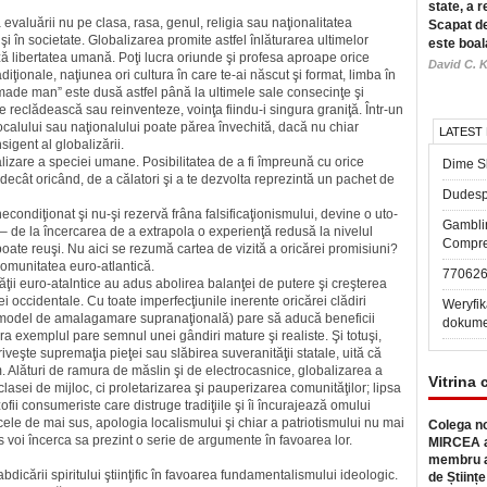
state, a r
valuării nu pe clasa, rasa, genul, reli­gia sau naţionalitatea
Scapat de
uşi în societate. Globalizarea promite astfel înlăturarea ultimelor
este boal
ă libertatea umană. Poţi lucra oriunde şi profesa aproape orice
David C. K
diţionale, naţiu­nea ori cultura în care te-ai născut şi format, limba în
 made man” es­te dusă astfel până la ultimele sale consecinţe şi
se reclădească sau reinventeze, voinţa fiindu-i singura gra­niţă. Într-un
alului sau naţio­­nalului poate părea învechită, dacă nu chiar
LATEST
igent al globa­lizării.
ializare a speciei umane. Posibilitatea de a fi împreună cu orice
Dime Sl
ecât oricând, de a călatori şi a te dezvolta reprezintă un pachet de
Dudesp
condiţionat şi nu-şi rezervă frâna falsificaţionismului, devine o uto­
Gambli
ie – de la încercarea de a extrapola o experienţă redusă la nivelul
Compre
 poate reuşi. Nu aici se rezumă cartea de vizită a oricărei promisiuni?
munitatea euro-atlantică.
77062
ţii euro-atalntice au adus abolirea balanţei de putere şi creş­te­rea
ţiei occidentale. Cu toate imperfecţiunile inerente oricărei clădiri
Weryfik
model de amalagamare supra­na­ţională) pare să aducă bene­ficii
dokume
era exemplul pare semnul unei gândiri mature şi realiste. Şi totu­şi,
priveşte supremaţia pieţei sau slăbirea suveranităţii statale, uită că
 Alături de ramura de măslin şi de electrocasnice, globalizarea a
Vitrina 
asei de mijloc, ci prole­tariza­rea şi pauperizarea comunităţilor; lipsa
fii consumeriste care distruge tradiţiile şi îi încurajează omului
 cele de mai sus, apologia localismului şi chiar a patrio­tismului nu mai
Colega no
s voi încer­ca sa prezint o serie de argumente în favoarea lor.
MIRCEA a
membru a
dicării spiritului ştiinţific în favoarea fundamentalismului ideolo­gic.
de Științe