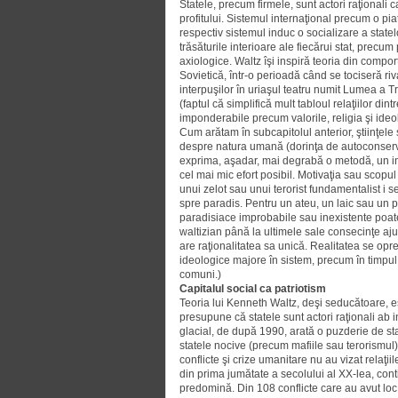
Statele, precum firmele, sunt actori raţionali
profitului. Sistemul internaţional pre­cum o pi
respectiv sistemul induc o socializare a stat
trăsăturile interioare ale fiecărui stat, precum
axiologice. Waltz îşi inspiră teoria din comp
Sovietică, într-o perioadă când se tociseră rival
interpuşilor în uriaşul teatru numit Lumea a Tr
(faptul că simplifică mult tabloul relaţiilor din
imponderabile precum valorile, religia şi ideol
Cum arătam în subcapitolul ante­rior, ştiinţe
despre natura umană (dorinţa de autoconservar
exprima, aşadar, mai degrabă o meto­dă, un i
cel mai mic efort posibil. Motivaţia sau scopul în
unui zelot sau unui terorist fundamentalist i 
spre paradis. Pentru un ateu, un laic sau un pac
paradisiace improbabile sau inexistente poate
waltizian până la ultimele sale consecinţe ajun
are raţionalitatea sa unică. Realitatea se opre
ideologice majore în sistem, precum în timpul R
comuni.)
Capitalul social ca patriotism
Teoria lui Kenneth Waltz, deşi sedu­cătoare, 
presupune că statele sunt actori raţionali ab in
glacial, de după 1990, arată o puzderie de stat
statele nocive (precum mafiile sau terorismul) 
conflicte şi crize umanitare nu au vizat relaţiile
din prima jumătate a secolului al XX-lea, contin
pre­domină. Din 108 conflicte care au avut loc 