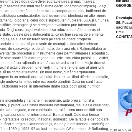
din anul 
 care urmăresc două obiective: supravieţuirea şi maximi­za­rea
GEORGE
aţă înseamnă mai mult decât suma deciziilor actorilor impli­caţi. Piaţa,
elor care determină o uniformizare a comportamentelor, indiferent de
 psihologia condu­cătorilor, tipul guvernului, ideologia ori alte repere
Revoluția
ortamentul bipolar al celor două superputeri nucleare, SUA şi Uniunea
89: Pacat
itătile ideologice şi se direcţiona rivalitatea prin inter­me­diul
sacrificiu
eia. Deşi construcţiei waltzie­ne i se aduc o seamă de repro­şuri
Emil
tre state, că este prea sta­to­centristă, că nu ţine seama de ele­mente
CONSTA
ogia), ea a lăsat un teren fertil pe care se poate progresa.
le sociale se bazează pe o serie de asumpţii axiomatice primare
e, de supravieţuire, de afirmare, de hrană etc.). Raţionalitatea ar
nventar de proceduri şi instrumente care permit atingerea scopului cu
 sine poate fi în afara raţionalului, eticii sau chiar posibilului. Astfel,
se poate părea raţională o crimă sau un act care îi netezeşte drumul
ifist actul distrugerii unei vieţi în numele religiei sau al unei lumi
 să fie complet iraţional. (În mod ironic, ducând argumentul
gem la un reducţionsim absolut: fiecare stat fiind diferit de celelalte,
şte undeva la mijloc între extremele gândirii. Dacă nu sunt fracturi
ăzboiului Rece, în diferenţele dintre state pot fi găsiţi numitori
este incompletă şi rămâne în suspensie. Este prea simplist a
itio, şi punct. Realitatea mediului internaţional, mai ales a celui post-
e slabe, eşuate, care contribuie la prolife­rarea unor entităţi non-
şi cariază sistemul interna­ţio­nal. Ba mai mult. Cele mai feroce
 inters­tatale, ci sectorul naţio­nal, domestic. De la faptele geno­ci­dare
uând cu regimul khmerilor roşii, violenţele din interiorul socie­tăţilor
între 1989 şi 1998, 92 au fost intra­statale (Wallens­teen & Sollenbeg,
2010
REVISTA