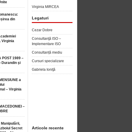
Unite
Virginia MIRCEA
Romanescu:
Legaturi
șirea din
Cezar Dobre
Academiei
Consultanţă ISO –
 Virginia
Implementare ISO
Consultanță mediu
 POST 1989 –
Cursuri specializare
 Durandin şi
e
Gabriela Ioniţă
MENSIUNE a
lui
nal – Virginia
 MACEDONIEI –
OBRE
 Manipulării,
Articole recente
ăzboiul Secret