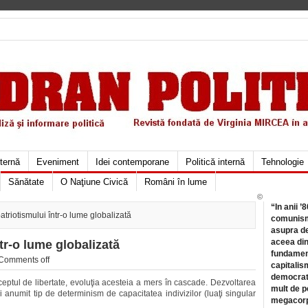
xternă
Eveniment
Idei contemporane
Politică internă
Tehnologie
Sănătate
O Naţiune Civică
Români în lume
©
“In anii ’
triotismului într-o lume globalizată
comunismu
asupra de
aceea din
tr-o lume globalizată
fundament
Comments off
capitalis
democrati
ceptul de libertate, evoluţia acesteia a mers în cascade. Dezvoltarea
mult de pe
 anumit tip de determinism de capacitatea indivizilor (luaţi singular
megacorpo