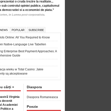
eprezentat o cruda trezire la realitate...
 sub controlul opiniei publice, capitalismul
a democratiei si a economiei de piata.”
orten, in Lumea post-corporatista.
 NEWS
POPULAR
SUBSCRIBE
ots Online: All You Required to Know
in Native-Language Live Tabellen
ng Enterprise Best Payment Approaches: A
hensive Guide
6
acja wieku w Total Casino: Jakie
nty są akceptowane
cu cărți »
Diaspora
astră Virginia
Diaspora Romaneasca
 devenit
l Academiei
Poezie
 Politice a