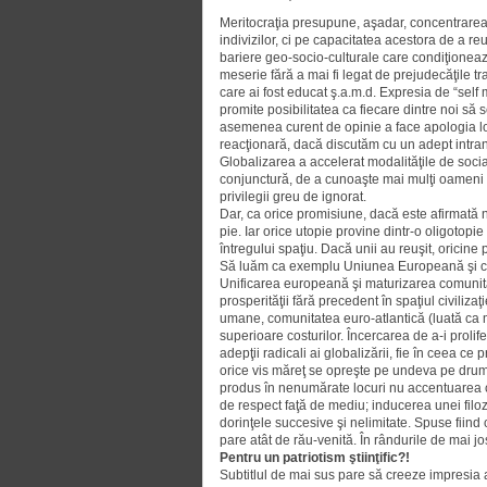
Meritocraţia presupune, aşa­dar, concentrarea e
indivizilor, ci pe capacitatea acestora de a re
bariere geo-socio-culturale care condiţioneaz
meserie fără a mai fi le­gat de prejudecăţile tra
care ai fost educat ş.a.m.d. Expresia de “self
promite posibilitatea ca fiecare dintre noi să 
asemenea curent de opi­nie a face apologia loc
reacţionară, dacă discu­tăm cu un adept intrans
Globalizarea a accelerat modali­tă­ţile de soc
conjunctură, de a cunoaşte mai mulţi oameni d
privi­legii greu de ignorat.
Dar, ca orice promisiune, dacă este afirmată ne
pie. Iar orice utopie provine dintr-o oligo­top
întregului spaţiu. Dacă unii au reuşit, oricine
Să luăm ca exemplu Uniunea Euro­peană şi co
Unificarea europeană şi matu­riza­rea comunită
prosperităţii fără precedent în spa­ţiul civiliza
umane, comunitatea euro-atlantică (luată ca 
superioare costurilor. Încercarea de a-i prolif
adepţii radicali ai globalizării, fie în ceea ce 
orice vis măreţ se opreşte pe undeva pe drum.
pro­dus în nenumărate locuri nu accen­tuarea cl
de respect faţă de mediu; inducerea unei filozo
dorinţele succesive şi nelimi­tate. Spuse fiind
pare atât de rău-venită. În rândurile de mai jo
Pentru un patriotism ştiinţific?!
Subtitlul de mai sus pare să creeze impresia ab