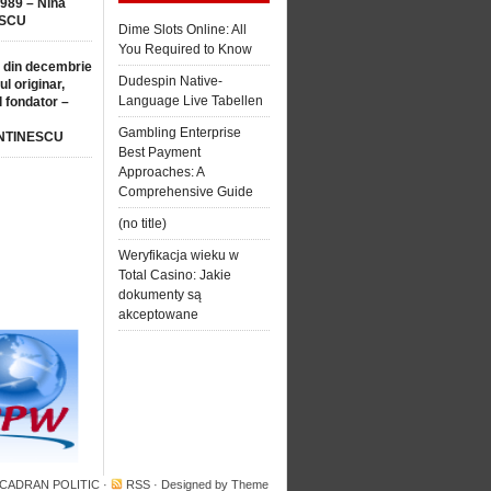
1989 – Nina
SCU
Dime Slots Online: All
You Required to Know
 din decembrie
Dudespin Native-
ul originar,
Language Live Tabellen
l fondator –
Gambling Enterprise
NTINESCU
Best Payment
Approaches: A
Comprehensive Guide
(no title)
Weryfikacja wieku w
Total Casino: Jakie
dokumenty są
akceptowane
 CADRAN POLITIC
·
RSS
· Designed by
Theme