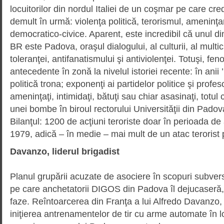
locuitorilor din nordul Italiei de un coşmar pe care cre
demult în urmă: violenţa politică, terorismul, ameninţar
democratico-civice. Aparent, este incredibil că unul di
BR este Padova, oraşul dialo­gu­lui, al culturii, al multicu
toleranţei, antifanatismului şi antivio­len­ţei. Totuşi, fe
antecedente în zonă la nivelul istoriei recente: în anii
politică trona; exponenţi ai partidelor politice şi profes
ameninţaţi, intimidaţi, bătuţi sau chiar asasinaţi, totu
unei bombe în biroul rectorului Univer­si­tăţii din Pad
Bilanţul: 1200 de acţiuni teroriste doar în perioada 
1979, adică – în medie – mai mult de un atac terorist 
Davanzo, liderul brigadist
Planul grupării acuzate de asociere în scopuri subver
pe care anchetatorii DIGOS din Padova îl dejucaseră, s
faze. Reîntoarcerea din Franţa a lui Alfredo Davanzo,
iniţie­rea antrenamentelor de tir cu arme automate în l