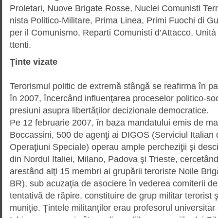
Proletari, Nuove Brigate Rosse, Nuclei Comunisti Terri
nis­ta Politico-Militare, Prima Linea, Primi Fuochi di Gu
per il Comunismo, Reparti Comunisti d’Attacco, Uni
ttenti.
Ţinte vizate
Terorismul politic de extremă stângă se reafirma în pa
în 2007, încercând influenţarea proceselor politico-so
presiuni asupra libertăţilor decizionale democratice.
Pe 12 februarie 2007, în baza mandatului emis de magi
Boccassini, 500 de agenţi ai DIGOS (Serviciul Italian d
Operaţiuni Speciale) operau ample percheziţii şi desci
din Nordul Italiei, Milano, Padova şi Trieste, cercetân
arestând alţi 15 membri ai grupării teroriste Noile Bri
BR), sub acuzaţia de asociere în vederea comiterii de 
tentativă de răpire, constituire de grup militar terorist 
muniţie. Ţintele militanţilor erau profesorul universitar