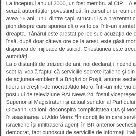
La începutul anului 2000, un fost membru al CIP – Al
sează autorităţilor povestind că, în cursul unei reuniun
avea 16 ani, unul dintre capii structurii s-a prezentat c
pion despre care spunea că o va folosi într-un atentat 
dreapta. Tânărul este arestat pe loc sub acuzaţia de 
însă, după doar câteva ore de la arest, este găsit mort
dispunea de mijloace de suicid. Chestiunea este trec
autorităţi.
La o distanţă de treizeci de ani, noi declaraţii incendia
scot la iveală faptul că serviciile secrete italiene şi din
de acţiunea-emblemă a Brigăzilor Roşii, anume seche
liderului creştin-demo­crat Aldo Moro. Într-un interviu 
postului de televiziune RAI News 24, fostul vicepreşedi
Superior al Magistraturii şi actual senator al Partidul
Giovanni Galloni, decons­pi­ra complicitatea CIA şi Mo
în asasinarea lui Aldo Moro: “În condiţiile în care serv
israeliene îşi infiltraseră agenţi în BR anterior sechestră
democrat, fapt cunoscut de serviciile de informaţii ita