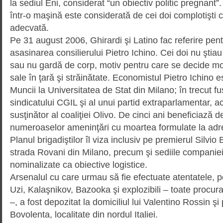
la sediul Eni, considerat “un obiectiv politic pregnan
într-o maşină este con­siderată de cei doi complotişti
adecvată.
Pe 31 august 2006, Ghirardi şi Latino fac referire pen
asasinarea consilierului Pietro Ichino. Cei doi nu ştia
sau nu gardă de corp, motiv pentru care se decide mon
sale în ţară şi străinătate. Economistul Pietro Ichino 
Muncii la Universitatea de Stat din Milano; în trecut 
sindicatului CGIL şi al unui partid extraparlamentar, a
susţinător al coaliţiei Olivo. De cinci ani beneficiază d
numeroaselor ameninţări cu moartea formulate la adr
Planul brigadiştilor îl viza inclusiv pe premierul Silvio
strada Rovani din Milano, precum şi sediile companiei
nominalizate ca obiective logis­tice.
Arsenalul cu care urmau să fie efectuate atentatele, p
Uzi, Kalaşnikov, Bazooka şi explozibili – toate procura
–, a fost depozitat la domi­ciliul lui Valentino Rossin ş
Bovolenta, localitate din nordul Italiei.