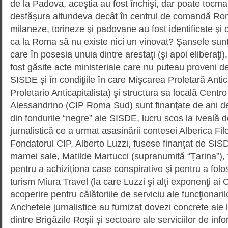
de la Padova, aceştia au fost închişi, dar poate tocm
desfăşura altundeva decât în centrul de comandă Roma
milaneze, torineze şi pado­vane au fost identificate şi 
ca la Roma să nu existe nici un vinovat? Şansele sunt 
care în posesia unuia dintre arestaţi (şi apoi eliberaţ
fost găsite acte minis­teriale care nu puteau proveni
SISDE şi în condiţiile în care Mişcarea Proletară Anti
Proletario Anticapitalista) şi structura sa locală Centro
Alessan­dri­no (CIP Roma Sud) sunt finanţate de ani de
din fondurile “negre” ale SISDE, lucru scos la iveală d
jurnalistică ce a urmat asasinării contesei Alberica Fil
Fondatorul CIP, Alberto Luzzi, fusese finanţat de SIS
mamei sale, Matilde Martucci (supranumită “Ţarina”), 
pentru a achiziţiona case conspirative şi pentru a folos
turism Miura Travel (la care Luzzi şi alţi exponenţi ai 
acoperire pentru călătoriile de serviciu ale funcţionari
Anchetele jurnalistice au furnizat dovezi concrete ale 
dintre Brigăzile Roşii şi sectoare ale serviciilor de inf