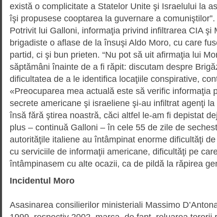
există o complicitate a Statelor Unite şi Israelului la a
îşi propusese co­op­tarea la guvernare a comuniştilor”.
Potrivit lui Galloni, informaţia privind infiltrarea CIA ş
brigadiste o aflase de la însuşi Aldo Moro, cu care fu
partid, ci şi bun prieten. “Nu pot să uit afirmaţia lui M
săptămâni înainte de a fi răpit: discutam despre Brigăz
dificultatea de a le identifica locaţiile conspirative, co
«Preocuparea mea actuală este să verific informaţia pot
secrete americane şi israeliene şi-au infiltrat agenţi la 
însă fără ştirea noastră, căci altfel le-am fi depistat d
plus – continuă Galloni – în cele 55 de zile de sechest
autorităţile italiene au întâmpinat enorme dificultăţi de
cu serviciile de informaţii americane, dificultăţi pe car
întâmpinasem cu alte ocazii, ca de pildă la răpirea gen
Incidentul Moro
Asasinarea consilierilor ministeriali Massimo D’Antona
1999, respectiv 2002, marca, de fapt, reluarea terorii r