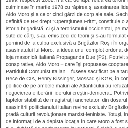
culminase în martie 1978 cu răpirea şi asasinarea lid
Aldo Moro şi a celor cinci gărzi de corp ale sale. Sec
definită de BR drept “Operaţiunea Fritz”, constituie o 
istoria brigadistă, ci şi a tero­rismului occidental, pe m
sute de cărţi, s-au emis zeci de teorii şi s-au formulat 
pornind de la culpa exclu­sivă a Brigăzilor Roşii în or
asasinatului lui Moro, la ideea unui complot ordonat de
loja masonică italiană Propaganda Due (P2). Potrivit susţ
conspirative, Aldo Moro – care îşi propusese cooptare
Partidului Comunist Italian – fuse­se sacrificat pe altaru
Rece de CIA, Henry Kissin­ger, Mossad şi KGB, în condi
politice de pe ambele maluri ale Atlanticului au refuza
negocierea eliberării liderului creş­tin-democrat. Potrivit
faptelor stabilită de magistraţii an­che­tatori din dosaru
asasinării politicianului italian revine exclusiv Brigăzi
pradă culturii revoluţionare mar­xist-leniniste. Totuşi, in
de informaţii de a depista locaţia în care Moro a fost