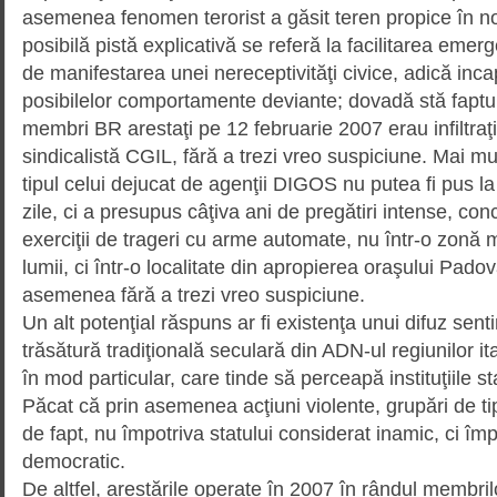
asemenea fenomen terorist a găsit teren propice în n
posibilă pistă explicativă se referă la facilitarea emer
de manifestarea unei nereceptivităţi civice, adică incap
posibilelor comportamente deviante; dovadă stă faptul
membri BR arestaţi pe 12 februarie 2007 erau infiltraţ
sindicalistă CGIL, fără a trezi vreo suspiciune. Mai mul
tipul celui dejucat de agenţii DIGOS nu putea fi pus l
zile, ci a pre­su­pus câţiva ani de pregătiri intense, con
exerciţii de trageri cu arme automate, nu într-o zonă 
lumii, ci într-o localitate din apropierea oraşului Pado
asemenea fără a trezi vreo suspiciune.
Un alt potenţial răspuns ar fi exis­tenţa unui difuz sent
trăsătură tradiţională seculară din ADN-ul regiunilor i
în mod particular, care tinde să per­ceapă instituţiile s
Păcat că prin asemenea acţiuni violente, grupări de ti
de fapt, nu împotriva statului considerat inamic, ci îm
democratic.
De altfel, arestările operate în 2007 în rândul membri