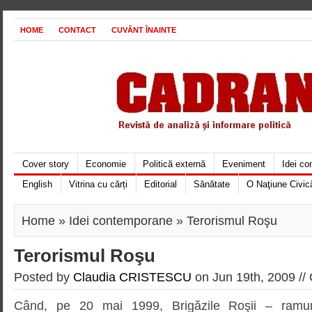
HOME
CONTACT
CUVÂNT ÎNAINTE
Cover story
Economie
Politică externă
Eveniment
Idei c
English
Vitrina cu cărți
Editorial
Sănătate
O Naţiune Civic
Home
»
Idei contemporane
» Terorismul Roşu
Terorismul Roşu
Posted by
Claudia CRISTESCU
on Jun 19th, 2009 //
Când, pe 20 mai 1999, Brigăzile Roşii – ramur