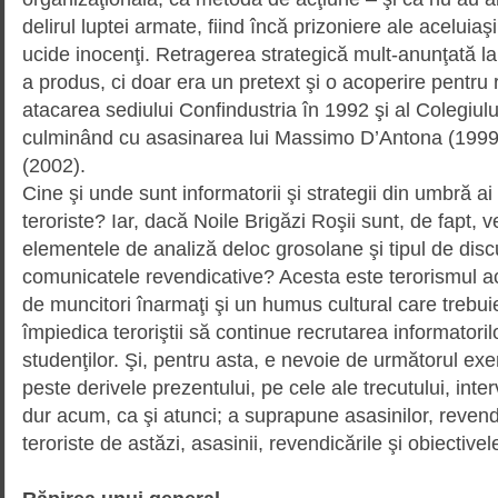
delirul luptei armate, fiind încă prizoniere ale acelui
ucide inocenţi. Retragerea stra­te­gică mult-anunţată la 
a produs, ci doar era un pre­text şi o acoperire pentru 
atacarea sediului Confin­dustria în 1992 şi al Colegiu
culminând cu asasinarea lui Massimo D’Antona (1999)
(2002).
Cine şi unde sunt informatorii şi strategii din umbră ai
teroriste? Iar, dacă Noile Brigăzi Roşii sunt, de fapt, v
elementele de analiză deloc grosolane şi tipul de disc
comunicatele revendicative? Acesta este terorismul act
de muncitori înarmaţi şi un humus cultural care trebuie
împiedica teroriştii să continue recru­ta­rea informatorilo
studenţilor. Şi, pentru asta, e nevoie de următorul exe
peste derivele prezentului, pe cele ale trecu­tu­lui, int
dur acum, ca şi atunci; a suprapune asa­sinilor, revendi
teroriste de astăzi, asasinii, reven­di­că­rile şi obiectivel