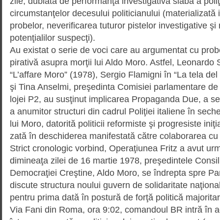
zile, dublată de perfor­manţa investigativă slabă a poliţ
circumstanţelor decesului politicianului (materializată 
probelor, neve­rifi­carea tuturor pistelor investigative şi
potenţialilor sus­pecţi).
Au existat o serie de voci care au argumentat cu pro
pirativă asupra morţii lui Aldo Moro. Astfel, Leonardo 
“L’affare Moro” (1978), Sergio Flamigni în “La tela de
şi Tina Anselmi, preşedinta Comisiei parlamentare de c
lojei P2, au susţinut implicarea Propa­ganda Due, a serv
a anumitor structuri din cadrul Poliţiei italiene în sec
lui Moro, datorită politicii reformiste şi progresiste iniţ
zată în deschiderea manifestată către colaborarea cu
Strict cronologic vorbind, Opera­ţiu­nea Fritz a avut urm
dimineaţa zilei de 16 martie 1978, preşedintele Consili
Democraţiei Creştine, Aldo Moro, se îndrepta spre P
discute structura noului guvern de soli­daritate naţiona
pentru prima dată în postură de forţă politică majoritar
Via Fani din Roma, ora 9:02, coman­doul BR intră în a