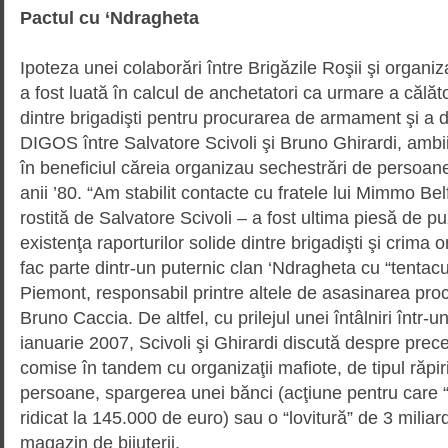
Pactul cu ‘Ndragheta
Ipoteza unei colaborări între Brigă­zile Roşii şi organi
a fost luată în calcul de anche­tatori ca urmare a călăt
dintre brigadişti pentru procu­rarea de armament şi a d
DIGOS între Salvatore Scivoli şi Bruno Ghirardi, ambii
în beneficiul căreia organizau sechestrări de persoane
anii ’80. “Am stabilit contacte cu fratele lui Mimmo Bel
rostită de Salva­tore Scivoli – a fost ultima piesă de
existenţa raporturilor solide dintre brigadişti şi crima or
fac parte dintr-un puternic clan ‘Ndragheta cu “tentac
Piemont, responsabil printre altele de asasinarea proc
Bruno Caccia. De altfel, cu prilejul unei întâlniri într-
ianuarie 2007, Scivoli şi Ghirardi discută despre preced
comise în tandem cu organizaţii mafiote, de tipul răpir
persoane, spargerea unei bănci (acţiune pentru care “
ridicat la 145.000 de euro) sau o “lovitură” de 3 miliar
magazin de bijuterii.