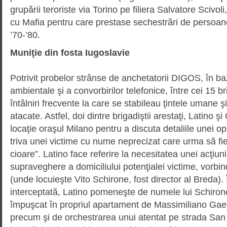
grupării teroriste via Torino pe filiera Salvatore Scivoli,
cu Mafia pentru care prestase sechestrări de persoane
’70-’80.
Muniţie din fosta Iugoslavie
Potrivit probelor strânse de anche­tatorii DIGOS, în ba
ambientale şi a convorbirilor tele­fo­ni­ce, între cei 15 
întâlniri frecvente la care se stabileau ţintele umane şi
atacate. Astfel, doi dintre brigadiştii arestaţi, Latino şi
locaţie oraşul Milano pentru a discuta detaliile unei o
triva unei victime cu nume neprecizat care urma să fie
cioare”. Latino face referire la nece­sitatea unei acţiuni
supraveghere a domiciliului potenţialei victime, vorb
(unde locuieşte Vito Schirone, fost director al Breda). 
interceptată, Latino pomeneşte de numele lui Schiron
împuşcat în propriul apartament de Massi­miliano Gaet
precum şi de orchestrarea unui atentat pe strada San