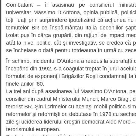
Combatant – îl asasinau pe consilierul ministru
universitar Massimo D’Antona, opinia publică, politici
toţii luaţi prin surprindere ipotetizând că acţiunea nu 
temutelor BR ce înspăimântau Italia deceniilor şapt
izolat pus în cârca grupării, din raţiuni de impact media
atât la nivel politic, cât şi investigativ, se credea că
se încheiase o dată pentru totdeauna în urmă cu zece
În schimb, incidentul D’Antona a readus la suprafaţă o
începând din 1992, s-a coagulat treptat în jurul acelui
formulat de exponenţii Brigăzilor Roşii condamnaţi la 
finele anilor ’80.
La trei ani după asasinarea lui Massimo D’Antona, pe 
consilier din cadrul Minis­terului Muncii, Marco Biagi,
terorist BR. Şirul crimelor cu acelaşi mobil politico-s
reformelor şi reformiştilor, debutase în 1978 cu seche
zile şi uciderea liderului creştin democrat Aldo Moro – 
teroris­mului european.