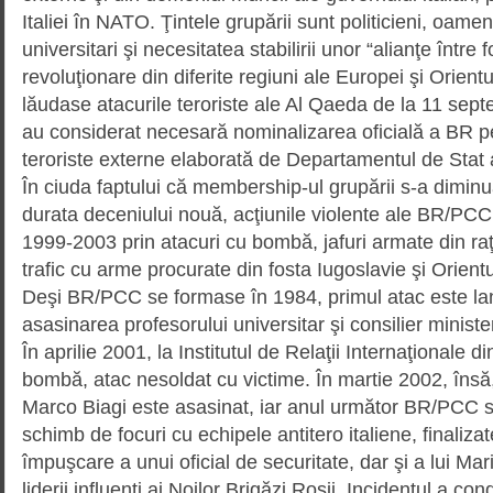
Italiei în NATO. Ţintele gru­pă­rii sunt politicieni, oame
universitari şi necesitatea stabilirii unor “alianţe între f
revoluţionare din diferite regiuni ale Europei şi Orientu
lăudase atacurile teroriste ale Al Qaeda de la 11 septe
au considerat nece­sară nominalizarea oficială a BR pe l
teroriste externe elabo­rată de Departamentul de Stat
În ciuda faptului că membership-ul grupării s-a diminu
durata deceniului nouă, acţiunile vio­lente ale BR/PC
1999-2003 prin atacuri cu bombă, jafuri armate din raţi
trafic cu arme procurate din fosta Iugos­lavie şi Orientul
Deşi BR/PCC se formase în 1984, primul atac este lan
asasinarea profesorului univer­si­tar şi consilier minis
În aprilie 2001, la Institutul de Relaţii Internaţionale
bombă, atac nesoldat cu victi­me. În martie 2002, însă, 
Marco Biagi este asa­sinat, iar anul următor BR/PCC s
schimb de focuri cu echipele antitero italiene, finaliza
împuşcare a unui oficial de securitate, dar şi a lui Mar
liderii influenţi ai Noilor Brigăzi Roşii. Incidentul a co