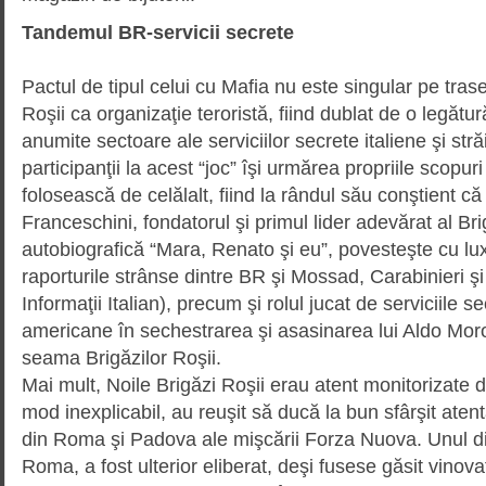
Tandemul BR-servicii secrete
Pactul de tipul celui cu Mafia nu este singular pe trase
Roşii ca organizaţie teroristă, fiind dublat de o legătu
anumite sectoare ale serviciilor secrete italiene şi stră
participanţii la acest “joc” îşi urmărea propriile scopu
folosească de celălalt, fiind la rândul său conştient că e
Franceschini, fonda­torul şi primul lider adevărat al Brig
autobio­gra­fică “Ma­ra, Renato şi eu”, povesteşte cu 
raporturile strânse dintre BR şi Mossad, Carabinieri ş
Informaţii Italian), precum şi rolul jucat de serviciile s
americane în seches­tra­rea şi asasinarea lui Aldo Mor
seama Brigăzilor Roşii.
Mai mult, Noile Brigăzi Roşii erau atent monitorizate d
mod inexplicabil, au reuşit să ducă la bun sfârşit atent
din Roma şi Padova ale mişcării Forza Nuova. Unul din
Roma, a fost ulterior eliberat, deşi fusese găsit vinovat