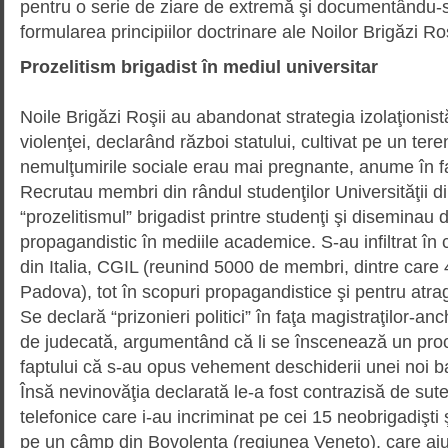
pentru o serie de ziare de extremă şi documentându-
formularea principiilor doctrinare ale Noilor Brigăzi Roş
Prozelitism brigadist în mediul universitar
Noile Brigăzi Roşii au abandonat strategia izolaţionist
violenţei, declarând război statului, cultivat pe un tere
nemulţumirile sociale erau mai pregnante, anume în fabr
Recrutau membri din rândul studenţilor Universităţii d
“prozelitismul” brigadist printre studenţi şi diseminau
propagandistic în mediile academice. S-au infiltrat în 
din Italia, CGIL (reunind 5000 de membri, dintre care 
Padova), tot în scopuri propagandistice şi pentru atra
Se declară “prizonieri politici” în faţa magistraţilor-an
de jude­cată, argumentând că li se înscenează un proce
faptului că s-au opus vehement deschiderii unei noi 
Însă nevinovăţia declarată le-a fost contrazisă de sute
telefonice care i-au incriminat pe cei 15 neobrigadişti 
pe un câmp din Bovolenta (regiunea Veneto), care aj