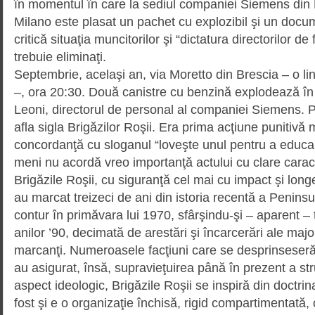
în momentul în care la sediul companiei Siemens din Pi
Milano este plasat un pachet cu explozibil şi un docum
critică situaţia muncitorilor şi “dictatura directorilor de
trebuie eliminaţi.
Septembrie, acelaşi an, via Moretto din Brescia – o liniş
–, ora 20:30. Două canistre cu benzină explodează în
Leoni, directorul de personal al companiei Siemens. P
afla sigla Brigăzilor Roşii. Era prima acţiune punitivă
concordanţă cu sloganul “loveşte unul pentru a educa 
meni nu acordă vreo importanţă ac­tului cu clare caracte
Brigăzile Roşii, cu siguranţă cel mai cu impact şi long
au marcat treizeci de ani din istoria recentă a Penins
contur în primăvara lui 1970, sfârşindu-şi – aparent – t
anilor ’90, decimată de ares­tări şi încarcerări ale major
marcanţi. Numeroasele facţiu­ni care se desprinseseră
au asigurat, însă, supra­vieţuirea până în prezent a stru
aspect ideo­logic, Brigăzile Roşii se inspiră din doctrin
fost şi e o orga­ni­zaţie închisă, rigid compar­timentat