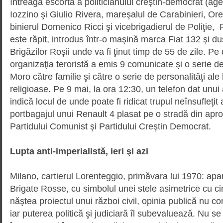
întreaga escortă a politicianului creştin-democrat (agenţ
Iozzino şi Giulio Rivera, ma­re­şalul de Carabinieri, Or
binierul Domenico Ricci şi vicebri­ga­dierul de Poliţie
este răpit, introdus într-o maşină marca Fiat 132 şi dus
Brigăzilor Roşii unde va fi ţinut timp de 55 de zile. Pe
organizaţia teroristă a emis 9 comunicate şi o serie de
Moro către familie şi către o serie de personalităţi ale lu
religioase. Pe 9 mai, la ora 12:30, un telefon dat unui 
indică locul de unde poate fi ridicat trupul neînsufleţit a
portbagajul unui Renault 4 plasat pe o stradă din apro
Partidului Comunist şi Partidului Creştin Democrat.
Lupta anti-imperialistă, ieri şi azi
Milano, cartierul Lorenteggio, pri­mă­vara lui 1970: ap
Brigate Rosse, cu simbolul unei stele asimetrice cu cin
năştea proiectul unui război civil, opi­nia publică nu co
iar puterea politică şi judiciară îl subevaluează. Nu s