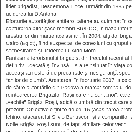
lider brigadist, Desdemona Lioce, urmărit din 1995 pe
uciderea lui D’Antona.
Eforturile autorităţilor antitero italiene au culminat în
capturarea altor şase membri BR/PCC, în baza informa
arestărilor din martie acelaşi an. În 2004, alţi doi briga
Cairo (Egipt), fiind suspectaţi de conexiuni cu grupul
sechestrarea şi uciderea lui Aldo Moro.
Fantasma terorismului brigadist din trecutul recent al I
definitiv judecată şi învinsă – s-a reinsinuat în viaţa 
aceeaşi atmosferă de precaritate şi nesiguranţă specif
“anilor de plumb”. Arestarea, în februarie 2007, a celo
de către autorităţile din Padova a marcat semnalul d
reîntoarcerea Brigăzilor Roşii care nu sunt „noi”, care n
„vechile” Brigăzi Roşii, adică o umbră din trecut care 
prezent. Obiectivele ţintite de cei 15 (asasinarea profe­
Ichino, atacarea lui Silvio Berlusconi şi a companiilo
Noile Brigăzi Roşii sunt, de fapt, similare celor vechi 
organizaţională, ca metodă de acţiune – şi că nu au a