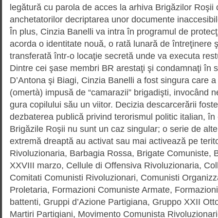
legătură cu parola de acces la arhiva Brigăzilor Roşii
anchetatorilor decriptarea unor documente inaccesibi
În plus, Cinzia Banelli va intra în programul de protecţi
acorda o identitate nouă, o rată lunară de întreţinere 
transferată într-o locaţie secretă unde va executa restu
Dintre cei şase membri BR arestaţi şi condamnaţi în s
D’Antona şi Biagi, Cinzia Banelli a fost singura care a 
(omertà) impusă de “camarazii” briga­dişti, invocând ne
gura copilului său un viitor. Decizia descar­cerării foste
dezbaterea publică privind teroris­mul politic italian, în 
Brigăzile Roşii nu sunt un caz singular; o serie de alt
extremă dreaptă au activat sau mai activează pe teritor
Rivoluzionaria, Barbagia Rossa, Bri­ga­te Comuniste, 
XXVIII marzo, Cellule di Offensiva Rivolu­zionaria, Colle
Comitati Comunisti Rivoluzionari, Comu­nisti Organizza
Proletaria, Formazioni Comuniste Armate, Formazio
battenti, Gruppi d’Azione Partigiana, Gru­ppo XXII Ot
Martiri Partigiani, Movimento Comu­nis­ta Rivoluzionar