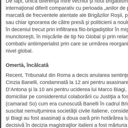
De fapt, unica diferenţă între vechiul şi noul brigadism
internaţional diferit compa­ra­tiv cu perioada „anilor d
marcată de frecventele atentate ale Brigăzilor Roşii,
sau chiar ignorarea de către presă şi politicieni a no
în deceniul trecut prin infiltrarea filo-brigadiştilor în mi
muncitoreşti, în mişcările de tip No Global şi prin rela
combativ anti­im­perialist prin care se urmărea reorga­n
nivel global.
Omertà, încălcată
Recent, Tribunalul din Roma a decis anularea sentinţe
Cinzia Banelli, condamnată la 12 ani pentru asasinar
D’Antona şi la 10 ani pentru uciderea lui Marco Biagi,
domiciliar pe considerentul colaborării cu Justiţia a 
(camarad So) cum era cunoscută Banelli în cadrul Brig
suscitat nemulţumirea societăţii civile italiene, cons
şi Biagi au fost asasinaţi a doua oară prin hotărârea l
decisivă în decizia magistraţilor italieni a fost mărturia