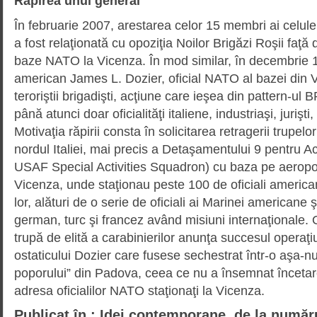
Răpirea unui general
În februarie 2007, arestarea celor 15 membri ai celule
a fost relaţionată cu opoziţia Noilor Brigăzi Roşii faţ
baze NATO la Vicenza. În mod similar, în decembrie 
american James L. Dozier, oficial NATO al bazei din V
teroriştii brigadişti, acţiune care ieşea din pattern-ul
până atunci doar oficialităţi italiene, industriaşi, jurişti, 
Motivaţia răpirii consta în solicitarea retragerii trupel
nordul Italiei, mai precis a Deta­şamentului 9 pentru Ac
USAF Special Activities Squa­dron) cu baza pe aeropor
Vicenza, unde staţionau peste 100 de oficiali americani 
lor, alături de o serie de oficiali ai Marinei americane ş
german, turc şi francez având misiuni internaţionale. 
trupă de elită a carabinierilor anunţa succesul operaţiu
ostaticului Dozier care fusese sechestrat într-o aşa-n
poporului” din Padova, ceea ce nu a însemnat încetar
adresa oficialilor NATO staţionaţi la Vicenza.
Publicat în : Idei contemporane de la număr