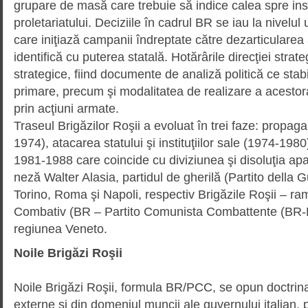
grupare de masă care trebuie să indice calea spre insta
proletariatului. Deciziile în cadrul BR se iau la nivelul 
care iniţiază cam­panii îndreptate către dezarti­cu­la­re
identifică cu puterea statală. Hotărârile direcţiei stra
strate­gice, fiind documente de analiză poli­tică ce stab
primare, precum şi modalitatea de realizare a acestor
prin acţiu­ni armate.
Traseul Brigăzilor Roşii a evoluat în trei faze: propa
1974), atacarea statului şi instituţiilor sale (1974-198
1981-1988 care coincide cu diviziunea şi disoluţia apa
neză Walter Alasia, partidul de gherilă (Partito della Gu
Torino, Roma şi Napoli, respectiv Brigăzile Roşii – r
Combativ (BR – Partito Comunista Combattente (BR-
regiunea Veneto.
Noile Brigăzi Roşii
Noile Brigăzi Roşii, formula BR/PCC, se opun doctrinar ş
externe şi din domeniul muncii ale guvernului italian, 