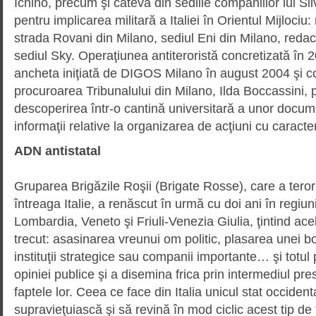
Ichino, precum şi câteva din se­diile companiilor lui Si
pentru implicarea militară a Italiei în Orientul Mijlociu
strada Rovani din Milano, sediul Eni din Milano, redacţ
sediul Sky. Operaţiu­nea antiteroristă concretizată în 
ancheta iniţiată de DIGOS Milano în august 2004 şi 
procuroarea Tribuna­lu­lui din Milano, Ilda Boccassini, 
descoperirea într-o cantină univer­sitară a unor docum
informaţii relative la organizarea de acţiuni cu caracter
ADN antistatal
Gruparea Brigăzile Roşii (Brigate Rosse), care a teror
întreaga Italie, a renăscut în urmă cu doi ani în regiu
Lombardia, Veneto şi Friuli-Venezia Giulia, ţintind ace
trecut: asasinarea vreunui om politic, plasarea unei b
instituţii strategice sau companii importante… şi totul
opiniei publice şi a disemina frica prin intermediul pre
faptele lor. Ceea ce face din Italia unicul stat occiden
supravieţuiască şi să revină în mod ciclic acest tip de