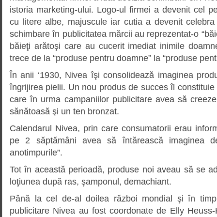
istoria marketing-ului. Logo-ul firmei a devenit cel p
cu litere albe, majuscule iar cutia a devenit celebra 
schimbare în publicitatea mărcii au reprezentat-o “băi
băieţi arătoşi care au cucerit imediat inimile doam
trece de la “produse pentru doamne” la “produse pentr
În anii ‘1930, Nivea îşi consolidează imaginea prod
îngrijirea pielii. Un nou produs de succes îl constituie
care în urma campaniilor publicitare avea să creeze
sănătoasă şi un ten bronzat.
Calendarul Nivea, prin care consumatorii erau info
pe 2 săptămâni avea să întărească imaginea de
anotimpurile”.
Tot în această perioadă, produse noi aveau să se 
loţiunea după ras, şamponul, demachiant.
Până la cel de-al doilea război mondial şi în timp
publicitare Nivea au fost coordonate de Elly Heuss-