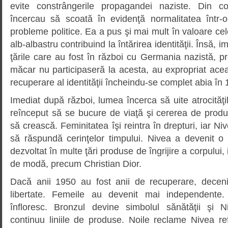
evite constrângerile propagandei naziste. Din co
încercau să scoată în evidenţă normalitatea într-o
probleme politice. Ea a pus şi mai mult în valoare cel
alb-albastru contribuind la întărirea identităţii. Însă, 
ţările care au fost în război cu Germania nazistă, p
măcar nu participaseră la acesta, au expropriat ace
recuperare al identităţii încheindu-se complet abia în
Imediat după război, lumea încerca să uite atrocităţ
reînceput să se bucure de viaţă şi cererea de prod
să crească. Feminitatea îşi reintra în drepturi, iar Ni
să răspundă cerinţelor timpului. Nivea a devenit 
dezvoltat în multe ţări produse de îngrijire a corpului,
de modă, precum Christian Dior.
Dacă anii 1950 au fost anii de recuperare, decen
libertate. Femeile au devenit mai independente. T
înfloresc. Bronzul devine simbolul sănătăţii şi N
continuu liniile de produse. Noile reclame Nivea ref