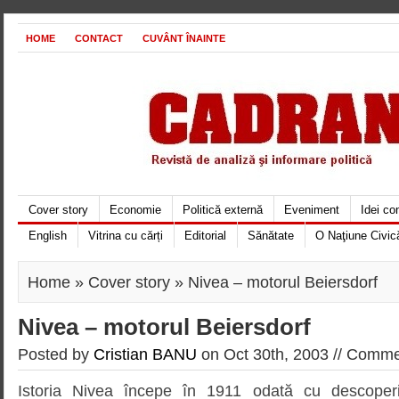
HOME
CONTACT
CUVÂNT ÎNAINTE
Cover story
Economie
Politică externă
Eveniment
Idei c
English
Vitrina cu cărți
Editorial
Sănătate
O Naţiune Civic
Home
»
Cover story
» Nivea – motorul Beiersdorf
Nivea – motorul Beiersdorf
Posted by
Cristian BANU
on Oct 30th, 2003 //
Commen
Istoria Nivea începe în 1911 odată cu descoperir