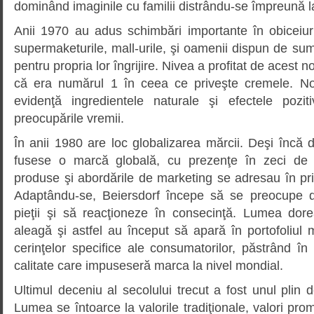
dominând imaginile cu familii distrându-se împreună la
Anii 1970 au adus schimbări importante în obiceiu
supermaketurile, mall-urile, şi oamenii dispun de su
pentru propria lor îngrijire. Nivea a profitat de acest n
că era numărul 1 în ceea ce priveşte cremele. No
evidenţă ingredientele naturale şi efectele pozi
preocupările vremii.
În anii 1980 are loc globalizarea mărcii. Deşi încă
fusese o marcă globală, cu prezenţe în zeci de ţ
produse şi abordările de marketing se adresau în pri
Adaptându-se, Beiersdorf începe să se preocupe de
pieţii şi să reacţioneze în consecinţă. Lumea do
aleagă şi astfel au început să apară în portofoliul
cerinţelor specifice ale consumatorilor, păstrând în 
calitate care impuseseră marca la nivel mondial.
Ultimul deceniu al secolului trecut a fost unul plin
Lumea se întoarce la valorile tradiţionale, valori pr