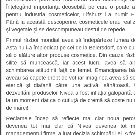
Înţelegând importanţa deosebită pe care o poate a
pentru industria cosmeticelor, Lifshutz l-a numit E
Până la această descoperire, cosmeticele erau reali
şi vegetale şi se descompuneau destul de repede.
Primul război mondial avea să îndepărteze lumea de 
Asta nu i-a împiedicat pe cei de la Beiersdorf, care
să o alăture altor produse cosmetice. Din cauza răzb
silite să muncească, iar acest lucru avea să aib
schimbarea atitudinii faţă de femei. Emanciparea bă
aveau să capete drept de vot iar imaginea avea să s
eterică şi diafană către una activă, sănătoasă. 
dezvoltării produselor Nivea a fost inflaţia galopantă
la un moment dat ca o cutiuţă de cremă să coste nu 
de mărci!
Reclamele încep să reflecte mai clar noua perce
devenea tot mai clar că Nivea devenea tot m
managementul firmei a luat decizia schimbării ei. A fo