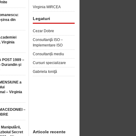
Unite
Virginia MIRCEA
Romanescu:
Legaturi
șirea din
Cezar Dobre
Academiei
Consultanţă ISO –
 Virginia
Implementare ISO
Consultanță mediu
 POST 1989 –
Cursuri specializare
 Durandin şi
e
Gabriela Ioniţă
MENSIUNE a
lui
nal – Virginia
 MACEDONIEI –
OBRE
 Manipulării,
Articole recente
ăzboiul Secret