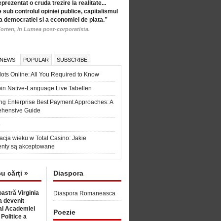
eprezentat o cruda trezire la realitate...
 sub controlul opiniei publice, capitalismul
a democratiei si a economiei de piata.”
orten, in Lumea post-corporatista.
 NEWS
POPULAR
SUBSCRIBE
ots Online: All You Required to Know
in Native-Language Live Tabellen
ng Enterprise Best Payment Approaches: A
hensive Guide
6
acja wieku w Total Casino: Jakie
nty są akceptowane
cu cărți »
Diaspora
astră Virginia
Diaspora Romaneasca
 devenit
l Academiei
Poezie
 Politice a