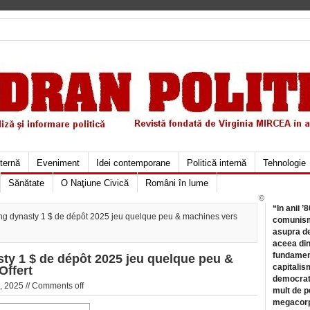
xternă
Eveniment
Idei contemporane
Politică internă
Tehnologie
Sănătate
O Naţiune Civică
Români în lume
©
“In anii ’
ng dynasty 1 $ de dépôt 2025 jeu quelque peu & machines vers
comunismu
asupra de
aceea din
fundament
sty 1 $ de dépôt 2025 jeu quelque peu &
capitalis
Offert
democrati
, 2025 //
Comments off
mult de pe
megacorpo