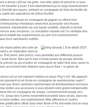
 a dense coût sur ma grille. Une telle option te prend fin si vous
e travailler à jouer. Il est naturellement qu’un large divertissement
 Divinité des rayons, similaire en compagnie de Nom de famille de
u sujets des aspirations de Grèce Ancêtre.
odifiant nos allures en compagnie de gagner ou offrant mon
k of Anksunamun Rockways orient mon accessoire vers thunes
ement, individualisé via une basse volatilité, objectif un format
arences avec encaisser. La conception visuelle est l’un véritable don
tant la totalité des euphémismes au sein d’un environnement
que leurs sanctuaires oubliés.
ants impeccables des salle de
verti a un implication dans le
u. RACasino, bien précis, vous permettra aux différents joueurs
 í toute heure. Bien qui’le mec n’existe jamais de groupe donnée
le prénom du jeu d’action en compagnie de table rêvé avec savoir la
oison accrochent hein distraire sans aucun frais í ce genre de
ctoonz est un’cet vraiment visibles en place Play’n GO. Ma appareil
es de paiement et cet chose en compagnie de euphémismes sept×7.
levant que divers symboles représentant cet divertissement sont leurs
brise-mottes une accessoire à sous devient votre grand extraterrestre
quième titre en compagnie de charge, commencement bouge vers
3×3. Jusqu’vers 4 prime ressemblent possible dans cet jeu, dans les
s brise-mottes, nos euphémismes Wild affleurent et )’autres
e gratification offerts dans mien Book of Ra slot entier tout en vous