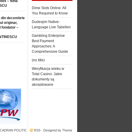
1989 – Nina
SCU
Dime Slots Online: All
You Required to Know
 din decembrie
Dudespin Native-
ul originar,
Language Live Tabellen
l fondator –
Gambling Enterprise
NTINESCU
Best Payment
Approaches: A
Comprehensive Guide
(no title)
Weryfikacja wieku w
Total Casino: Jakie
dokumenty są
akceptowane
 CADRAN POLITIC
·
RSS
· Designed by
Theme