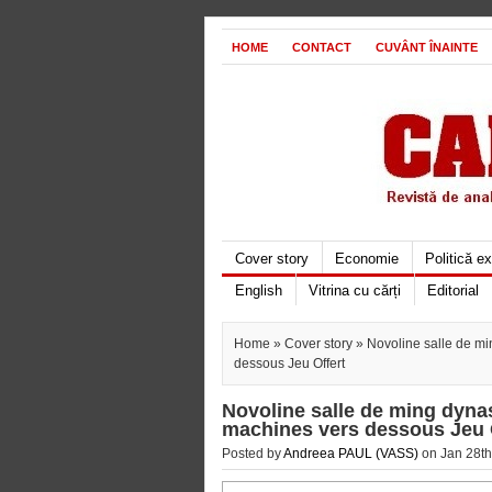
HOME
CONTACT
CUVÂNT ÎNAINTE
Cover story
Economie
Politică e
English
Vitrina cu cărți
Editorial
Home
»
Cover story
» Novoline salle de mi
dessous Jeu Offert
Novoline salle de ming dyna
machines vers dessous Jeu 
Posted by
Andreea PAUL (VASS)
on Jan 28th