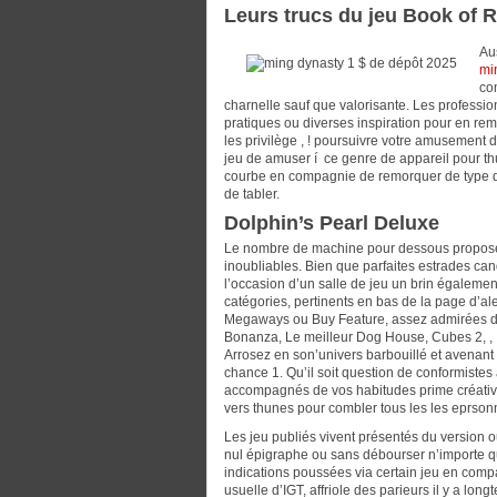
Leurs trucs du jeu Book of 
Au
mi
co
charnelle sauf que valorisante. Les professio
pratiques ou diverses inspiration pour en re
les privilège , ! poursuivre votre amusement
jeu de amuser í ce genre de appareil pour th
courbe en compagnie de remorquer de type de
de tabler.
Dolphin’s Pearl Deluxe
Le nombre de machine pour dessous proposées
inoubliables. Bien que parfaites estrades can
l’occasion d’un salle de jeu un brin égalemen
catégories, pertinents en bas de la page d’ale
Megaways ou Buy Feature, assez admirées des
Bonanza, Le meilleur Dog House, Cubes 2, , !
Arrosez en son’univers barbouillé et avenant
chance 1. Qu’il soit question de conformistes à 
accompagnés de vos habitudes prime créativ
vers thunes pour combler tous les les eprson
Les jeu publiés vivent présentés du version 
nul épigraphe ou sans débourser n’importe 
indications poussées via certain jeu en com
usuelle d’IGT, affriole des parieurs il y a lo