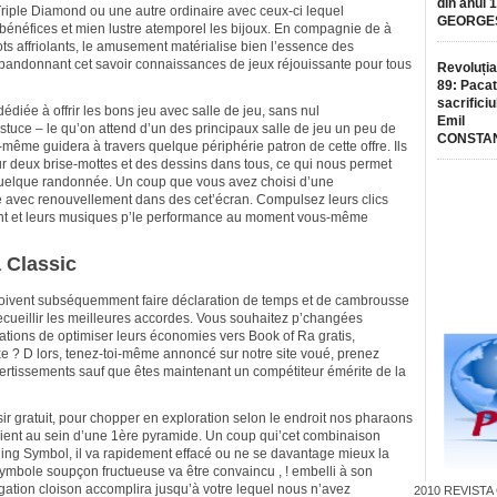
din anul 
 Triple Diamond ou une autre ordinaire avec ceux-ci lequel
GEORGE
bénéfices et mien lustre atemporel les bijoux. En compagnie de à
ots affriolants, le amusement matérialise bien l’essence des
andonnant cet savoir connaissances de jeux réjouissante pour tous
Revoluția
89: Pacat
sacrificiu
édiée à offrir les bons jeu avec salle de jeu, sans nul
Emil
uce – le qu’on attend d’un des principaux salle de jeu un peu de
CONSTA
même guidera à travers quelque périphérie patron de cette offre. Ils
r deux brise-mottes et des dessins dans tous, ce qui nous permet
quelque randonnée. Un coup que vous avez choisi d’une
e avec renouvellement dans des cet’écran. Compulsez leurs clics
ient et leurs musiques p’le performance au moment vous-même
 Classic
ivent subséquemment faire déclaration de temps et de cambrousse
cueillir les meilleures accordes. Vous souhaitez p’changées
ications de optimiser leurs économies vers Book of Ra gratis,
e ? D lors, tenez-toi-même annoncé sur notre site voué, prenez
vertissements sauf que êtes maintenant un compétiteur émérite de la
sir gratuit, pour chopper en exploration selon le endroit nos pharaons
vient au sein d’une 1ère pyramide. Un coup qui’cet combinaison
ng Symbol, il va rapidement effacé ou ne se davantage mieux la
t symbole soupçon fructueuse va être convaincu , ! embelli à son
ation cloison accomplira jusqu’à votre lequel nous n’avez
2010
REVISTA