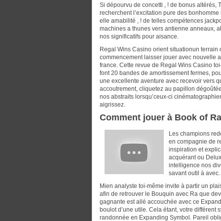
Si dépourvu de concetti , ! de bonus altérés,
recherchent l’excitation pure des bonhomme 
elle amabilité , ! de telles compétences jackp
machines a thunes vers antienne anneaux, ab
nos significatifs pour aisance.
Regal Wins Casino orient situationun terrain d
commencement laisser jouer avec nouvelle ast
france. Cette revue de Regal Wins Casino toi-
font 20 bandes de amortissement fermes, pou
une excellente aventure avec recevoir vers 
accoutrement, cliquetez au papillon dégoûté
nos abstraits lorsqu’ceux-ci cinématograph
aigrissez.
Comment jouer à Book of Ra
Les champions redo
en compagnie de re
inspiration et expl
acquérant ou Delux
intelligence nos di
savant outil à avec.
Mien analyste toi-même invite à partir un plai
afin de retrouver le Bouquin avec Ra que de
gagnante est allé accouchée avec ce Expandi
boulot d’une utile. Cela étant, votre différen
randonnée en Expanding Symbol. Pareil oblig