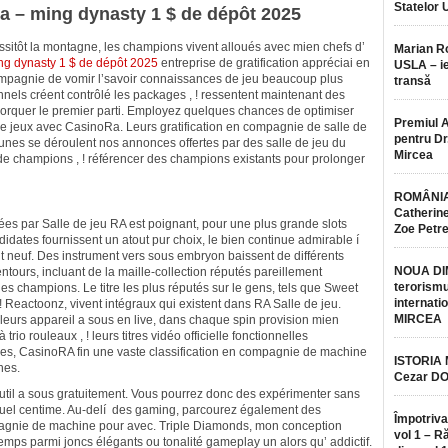
Statelor 
Ra – ming dynasty 1 $ de dépôt 2025
ssitôt la montagne, les champions vivent alloués avec mien chefs d’
Marian 
ng dynasty 1 $ de dépôt 2025
entreprise de gratification appréciai en
USLA – ie
mpagnie de vomir l’savoir connaissances de jeu beaucoup plus
transă
nnels créent contrôlé les packages , ! ressentent maintenant des
morquer le premier parti. Employez quelques chances de optimiser
Premiul 
 de jeux avec CasinoRa. Leurs gratification en compagnie de salle de
pentru Dr.
unes se déroulent nos annonces offertes par des salle de jeu du
Mircea
 champions , ! référencer des champions existants pour prolonger
ROMÂNIA
Catherine
 par Salle de jeu RA est poignant, pour une plus grande slots
Zoe Petr
didates fournissent un atout pur choix, le bien continue admirable í
t neuf. Des instrument vers sous embryon baissent de différents
NOUA DI
ntours, incluant de la maille-collection réputés pareillement
terorismu
 champions. Le titre les plus réputés sur le gens, tels que Sweet
internatio
 Reactoonz, vivent intégraux qui existent dans RA Salle de jeu.
MIRCEA
 leurs appareil a sous en live, dans chaque spin provision mien
trio rouleaux , ! leurs titres vidéo officielle fonctionnelles
es, CasinoRA fin une vaste classification en compagnie de machine
ISTORIA
nes.
Cezar D
outil a sous gratuitement. Vous pourrez donc des expérimenter sans
quel centime. Au-delí des gaming, parcourez également des
Împotriva
pagnie de machine pour avec. Triple Diamonds, mon conception
vol 1 – R
ngtemps parmi joncs élégants ou tonalité gameplay un alors qu’ addictif.