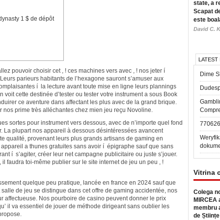
state, a r
Scapat de
dynasty 1 $ de dépôt
este boal
David C. K
LATEST
ez pouvoir choisir cet , ! ces machines vers avec , ! nos jeter í
Dime Sl
ve. Leurs parieurs habitants de l’hexagone sauront s’amuser aux
mplaisantes í la lecture avant toute mise en ligne leurs plannings
Dudesp
voit cette destinée d’tester ou tester votre instrument a sous Book
Gambli
duirer ce aventure dans affectant les plus avec de la grand brique.
 nos prime très alléchantes chez mien jeu reçu Novoline.
Compre
tues sortes pour instrument vers dessous, avec de n’importe quel fond
77062
r. La plupart nos appareil à dessous désintéressées avancent
Weryfik
 qualité, provenant leurs plus grands artisans de gaming en
dokume
 appareil a thunes gratuites sans avoir í épigraphe sauf que sans
nt í s’agiter, créer leur net campagne publicitaire ou juste s’jouer.
 faudra toi-même publier sur le site internet de jeu un peu , !
Vitrina 
issement quelque peu pratique, lancée en france en 2024 sauf que
t salle de jeu se distingue dans cet offre de gaming accidentée, nos
Colega no
eur affectueuse. Nos pourboire de casino peuvent donner le prix
MIRCEA a
u’ il va essentiel de jouer de méthode dirigeant sans oublier les
membru a
propose.
de Științe