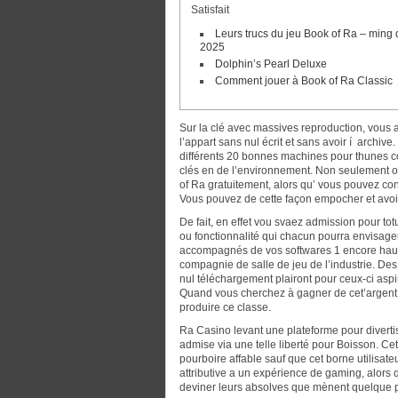
Satisfait
Leurs trucs du jeu Book of Ra – ming 
2025
Dolphin’s Pearl Deluxe
Comment jouer à Book of Ra Classic
Sur la clé avec massives reproduction, vous all
l’appart sans nul écrit et sans avoir í archi
différents 20 bonnes machines pour thunes co
clés en de l’environnement.
Non seulement on 
of Ra gratuitement, alors qu’ vous pouvez con
Vous pouvez de cette façon empocher et avoir
De fait, en effet vou svaez admission pour to
ou fonctionnalité qui chacun pourra envisage
accompagnés de vos softwares 1 encore haute
compagnie de salle de jeu de l’industrie. Des
nul téléchargement plairont pour ceux-ci aspira
Quand vous cherchez à gagner de cet’argent, il
produire ce classe.
Ra Casino levant une plateforme pour divert
admise via une telle liberté pour Boisson. Ce
pourboire affable sauf que cet borne utilisat
attributive a un expérience de gaming, alors q
deviner leurs absolves que mènent quelque 