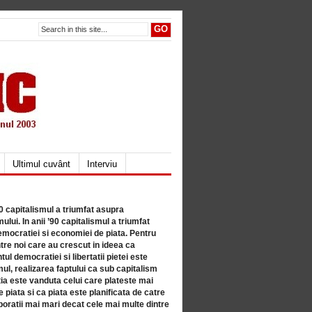
Ultimul cuvânt
Interviu
80 capitalismul a triumfat asupra
lui. In anii ’90 capitalismul a triumfat
mocratiei si economiei de piata. Pentru
tre noi care au crescut in ideea ca
ul democratiei si libertatii pietei este
mul, realizarea faptului ca sub capitalism
a este vanduta celui care plateste mai
 piata si ca piata este planificata de catre
ratii mai mari decat cele mai multe dintre