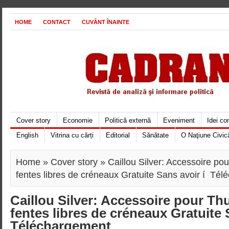
HOME
CONTACT
CUVÂNT ÎNAINTE
Cover story
Economie
Politică externă
Eveniment
Idei c
English
Vitrina cu cărți
Editorial
Sănătate
O Naţiune Civic
Home
»
Cover story
» Caillou Silver: Accessoire po
fentes libres de créneaux Gratuite Sans avoir í Té
Caillou Silver: Accessoire pour T
fentes libres de créneaux Gratuite 
Téléchargement