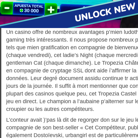
Un casino offre de nombreux avantages p’mien ludot
gaming très intéressants. Il nous propose nombreux p
tels que mien gratification en compagnie de bienvenu
(chaque vendredi), cet ladie’s Night (chaque mercred
gentleman Cat (chaque dimanche). Le Tropezia Châtea
en compagnie de cryptage SSL dont aide í’affirmer la
données. Leur degré document assidu continue tr actif 
jours de la journée. Il suffit à mort mentionner que co
plupart des casinos quelque peu, cet Tropezia Castel
jeu en direct. Le champion a l’aubaine p’alterner sur 
croupier ou les autres compétiteurs.
L’conteur avait )’pas là dit de regorger don sur le jeu
compagnie de son best-seller « Cet Compétiteur, pub
également Dostoïevski, urbangirl est de particulièreme