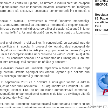
din anul 
inamică a conflictului global, ca urmare a vidului creat de colapsul
GEORGE
 că globalizarea este un fenomen inevitabil, caracterizat de împărţirea
ale care „pare să localizeze societatea contemporană într-o epocă a
Revoluția
89: Pacat
special a Islamului, prevesteşte o revoltă împotriva modernităţii,
sacrificiu
ce. Globalizarea definită ca „integrarea inexorabilă a pieţelor, statelor-
Emil
lnit, care permite indivizilor, corporaţiilor şi statelor să ajungă în lume
CONSTA
 şi mai ieftin” a fost mai degrabă un eufemism pentru „răzbunarea
rul unei ciocniri a civilizaţiilor, în concordanţă cu accentul pus de
n politică şi în special în procesul democratic, deşi conceptul de
ă legătură cu identităţi împărtăşite de grupuri mari de oameni (“
super
-
cum ar fi incompatibilitatea unor “sisteme de valori”. Pentru mulţi dinte
e 2001 au confirmat semnalul de alarmă tras de Huntington, şi anume
între civilizaţii fără câmpuri de bătălie şi frontiere”.
 ca diviziuni bazale ale umanităţii reprezintă o teorie care are drept
ogi precum Oswald Spengler sau Arnold Toynbee şi e definită prin
u civilizaţia “ modernă şi tehnologică”.
 11 septembrie 2001 ca o “lovitură a unui grup fanatic la adresa
d că, chiar dacă “unii occidentali… au argumentat că Occidentul nu are
remiştii islamici, 1400 de ani de istorie demonstrează contrariul…
ntată de fundamentalismul Islamic, ci de Islam, o civilizaţie diferită
păşită doar de <%China”.
epţiunea lui Huntington: Islamul reclamă superioritatea propriei culturi
2010
REVISTA
iversalitatea unei culturi democratice şi seculare, pe care doreşte să