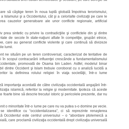
pare să câştige teren în noua luptă globală împotriva terorismului,
 Islamului şi a Occidentului, cât şi a celorlalte civilizaţii pe care le
ea cauzelor generatoare ale unor conflicte regionale, artificial
rea sintetic cu privire la contradicţiile şi conflictele din şi dintre
ate de secole în state-naţiuni aflate în competiţie, grupări etnice,
exe, care au generat conflicte violente şi care continuă să divizeze
ile lumii.
nt ne situăm pe un teren controversat, caracterizat de tentative de
i în scopul contracarării influenţei crescânde a fundamentalismului
tioccidentale, promovată de Osama bin Laden. Astfel, modelul binar
abil dintre Occident şi Islam trebuie coroborat cu o analiză lucidă a
ritor la definirea rolului religiei în viaţa societăţii, într-o lume
mportanţa acordată de către civilizaţia occidentală angajării într-
izaţia islamică, referitor la religie şi modernitate. Ipoteza că aceste
ate foarte bine să descrie trecutul istoric şi pericolele prezente, dar nu
nit o minoritate într-o lume pe care nu va putea s-o domine pe vecie.
 identifice cu “occidentalizarea”, ci să reprezinte renaşterea
 că Occidentul este centrul universului – o “abordare ptolemeică a
ohială, care proclamă civilizaţia occidentală drept civilizaţia universală