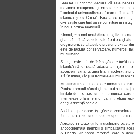
Samuel Huntington declară că este necesar 
inevitabil “multipolară şi formată din mai mult
“ pretextul universalismului” care neîncetat îl 
islamică şi cu China”. Fără a se pronunţa 
civilizaţiile care tind să se constituie în imit
în noua ordine mondială.
Islamul, cea mai nouă dintre religiile cu caract
şi-a definit încă vastele sale frontiere şi al
creştinătăţii, se află sub o presiune extraordin
este de factură conservatoare, numeroşi factori
musulmane.
Situaţia este atât de înfricoşătoare încât r
islamică să se poată adapta cerinţelor unei
acceptăm varianta unui Islam moderat, atunc
atât în inima, cât şi la frontierele lumii islamic
Musulmanii s-au întors spre fundamentalism în 
Pentru oamenii săraci şi mai puţin educaţi, 
limitate de a-şi găsi un loc de muncă, care 
întemeieze o familie şi un cămin, religia repr
dar şi asistenţă socială.
Astfel de persoane îşi găsesc consolarea
fundamentaliste, unde pot descoperi demnitate
Aproape în toate ţările musulmane există o
antioccidentală, membrii şi simpatizanţii aces
Al-Qaeda, gruparea teroristă care a deven