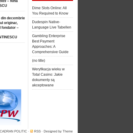
1989 – Nina
SCU
Dime Slots Online: All
You Required to Know
 din decembrie
Dudespin Native-
ul originar,
Language Live Tabellen
l fondator –
Gambling Enterprise
NTINESCU
Best Payment
Approaches: A
Comprehensive Guide
(no title)
Weryfikacja wieku w
Total Casino: Jakie
dokumenty są
akceptowane
 CADRAN POLITIC
·
RSS
· Designed by
Theme