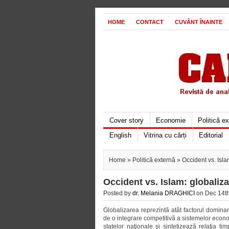
HOME
CONTACT
CUVÂNT ÎNAINTE
Cover story
Economie
Politică e
English
Vitrina cu cărți
Editorial
Home
»
Politică externă
» Occident vs. Isla
Occident vs. Islam: globaliza
Posted by
dr. Melania DRAGHICI
on Dec 14th
Globalizarea reprezintă atât factorul dominant
de o integrare competitivă a sistemelor econo
statelor naţionale şi sintetizează relaţia t