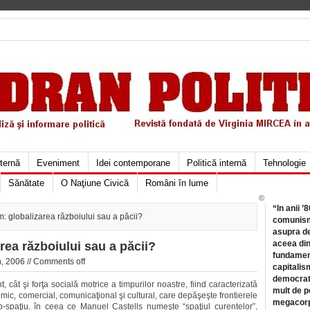
xternă
Eveniment
Idei contemporane
Politică internă
Tehnologie
Sănătate
O Naţiune Civică
Români în lume
©
“In anii ’
m: globalizarea războiului sau a păcii?
comunismu
asupra de
aceea din
rea războiului sau a păcii?
fundament
, 2006 //
Comments off
capitalis
democrati
, cât şi forţa socială motrice a timpurilor noastre, fiind caracterizată
mult de pe
mic, comercial, comunicaţional şi cultural, care depăşeşte frontierele
megacorpo
imp-spaţiu, în ceea ce Manuel Castells numeşte “spaţiul curentelor”,