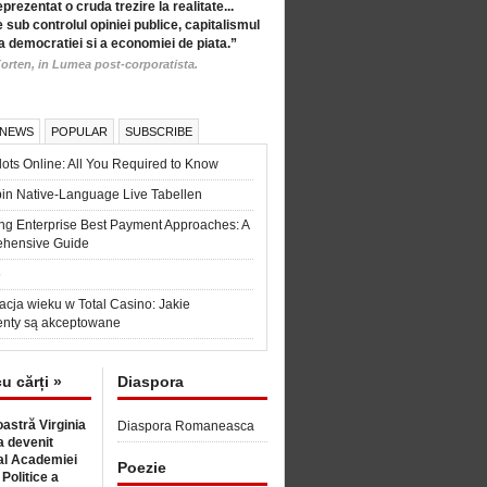
eprezentat o cruda trezire la realitate...
 sub controlul opiniei publice, capitalismul
a democratiei si a economiei de piata.”
orten, in Lumea post-corporatista.
 NEWS
POPULAR
SUBSCRIBE
ots Online: All You Required to Know
in Native-Language Live Tabellen
ng Enterprise Best Payment Approaches: A
hensive Guide
6
acja wieku w Total Casino: Jakie
nty są akceptowane
cu cărți »
Diaspora
astră Virginia
Diaspora Romaneasca
 devenit
l Academiei
Poezie
 Politice a