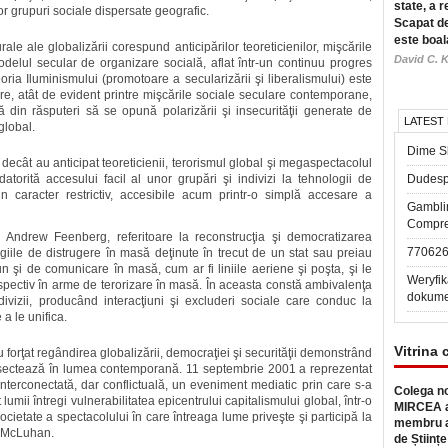
state, a r
nor grupuri sociale dispersate geografic.
Scapat de
este boal
ale ale globalizării corespund anticipărilor teoreticienilor, mişcările
David C. K
delul secular de organizare socială, aflat într-un continuu progres
eoria Iluminismului (promotoare a secularizării şi liberalismului) este
re, atât de evident printre mişcările sociale seculare contemporane,
că din răsputeri să se opună polarizării şi insecurităţii generate de
LATEST
global.
Dime Sl
ecât au anticipat teoreticienii, terorismul global şi megaspectacolul
atorită accesului facil al unor grupări şi indivizi la tehnologii de
Dudesp
 caracter restrictiv, accesibile acum printr-o simplă accesare a
Gambli
Compre
lui Andrew Feenberg, referitoare la reconstrucţia şi democratizarea
77062
ogiile de distrugere în masă deţinute în trecut de un stat sau preiau
n şi de comunicare în masă, cum ar fi liniile aeriene şi poşta, şi le
Weryfik
spectiv în arme de terorizare în masă. În aceasta constă ambivalenţa
dokume
divizii, producând interacţiuni şi excluderi sociale care conduc la
 a le unifica.
Vitrina 
 forţat regândirea globalizării, democraţiei şi securităţii demonstrând
ntersectează în lumea contemporană. 11 septembrie 2001 a reprezentat
nterconectată, dar conflictuală, un eveniment mediatic prin care s-a
Colega no
umii întregi vulnerabilitatea epicentrului capitalismului global, într-o
MIRCEA a
ietate a spectacolului în care întreaga lume priveşte şi participă la
membru a
l McLuhan.
de Științe