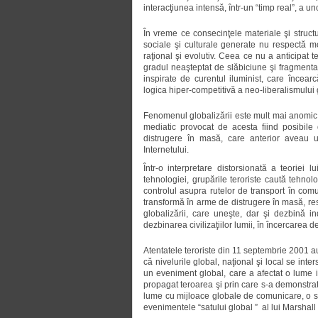
interacţiunea intensă, într-un “timp real”, a u
În vreme ce consecinţele materiale şi structur
sociale şi culturale generate nu respectă mo
raţional şi evolutiv. Ceea ce nu a anticipat t
gradul neaşteptat de slăbiciune şi fragmenta
inspirate de curentul iluminist, care încear
logica hiper-competitivă a neo-liberalismului 
Fenomenul globalizării este mult mai anomic d
mediatic provocat de acesta fiind posibile d
distrugere în masă, care anterior aveau un
Internetului.
Într-o interpretare distorsionată a teoriei 
tehnologiei, grupările teroriste caută tehnol
controlul asupra rutelor de transport în comu
transformă în arme de distrugere în masă, re
globalizării, care uneşte, dar şi dezbină in
dezbinarea civilizaţiilor lumii, în încercarea de
Atentatele teroriste din 11 septembrie 2001 au
că nivelurile global, naţional şi local se i
un eveniment global, care a afectat o lume i
propagat teroarea şi prin care s-a demonstrat l
lume cu mijloace globale de comunicare, o soc
evenimentele “satului global ” al lui Marshal