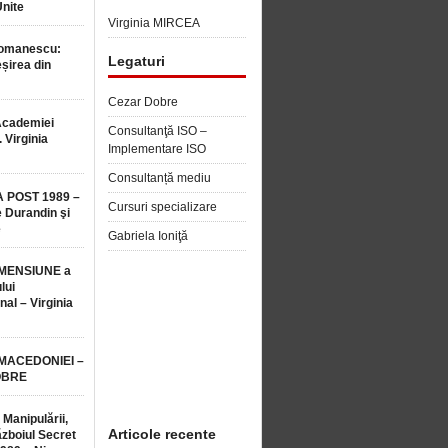
Unite
Virginia MIRCEA
Romanescu:
Legaturi
șirea din
Cezar Dobre
Academiei
Consultanţă ISO –
 Virginia
Implementare ISO
Consultanță mediu
 POST 1989 –
Cursuri specializare
 Durandin şi
e
Gabriela Ioniţă
MENSIUNE a
lui
nal – Virginia
 MACEDONIEI –
OBRE
 Manipulării,
Articole recente
ăzboiul Secret