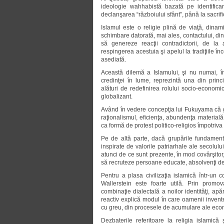
ideologie wahhabistă bazată pe identificarea
declanşarea “războiului sfânt”, până la sacrifi
Islamul este o religie plină de viaţă, dinam
schimbare datorată, mai ales, contactului, din c
să genereze reacţii contradictorii, de la 
respingerea acestuia şi apelul la tradiţiile în
asediată.
Această dilemă a Islamului, şi nu numai, în
credinţei în lume, reprezintă una din princ
alături de redefinirea rolului socio-economi
globalizant.
Având în vedere concepţia lui Fukuyama că g
raţionalismul, eficienţa, abundenţa materială
ca formă de protest politico-religios împotriva 
Pe de altă parte, dacă grupările fundamental
inspirate de valorile patriarhale ale secolulu
atunci de ce sunt prezente, în mod covârşitor,
să recruteze persoane educate, absolvenţi de 
Pentru a plasa civilizaţia islamică într-un c
Wallerstein este foarte utilă. Prin promov
combinaţie dialectală a noilor identităţi, ap
reactiv explică modul în care oamenii invent
cu greu, din procesele de acumulare ale econ
Dezbaterile referitoare la religia islamic