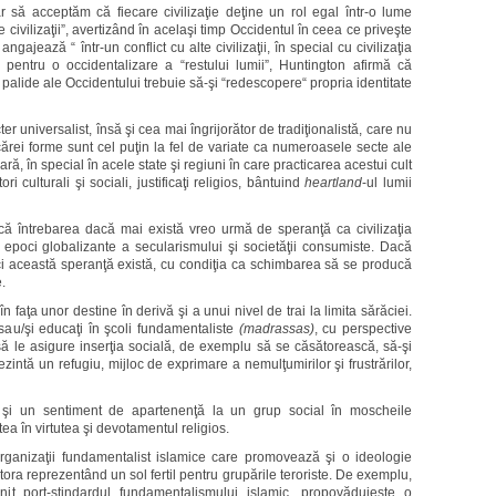
să acceptăm că fiecare civilizaţie deţine un rol egal într-o lume
e civilizaţii”, avertizând în acelaşi timp Occidentul în ceea ce priveşte
angajează “ într-un conflict cu alte civilizaţii, în special cu civilizaţia
pentru o occidentalizare a “restului lumii”, Huntington afirmă că
aţii palide ale Occidentului trebuie să-şi “redescopere“ propria identitate
er universalist, însă şi cea mai îngrijorător de tradiţionalistă, care nu
e cărei forme sunt cel puţin la fel de variate ca numeroasele secte ale
ară, în special în acele state şi regiuni în care practicarea acestui cult
 culturali şi sociali, justificaţi religios, bântuind
heartland
-ul lumii
idică întrebarea dacă mai există vreo urmă de speranţă ca civilizaţia
 epoci globalizante a secularismului şi societăţii consumiste. Dacă
i această speranţă există, cu condiţia ca schimbarea să se producă
e.
faţa unor destine în derivă şi a unui nivel de trai la limita sărăciei.
sau/şi educaţi în şcoli fundamentaliste
(madrassas)
, cu perspective
să le asigure inserţia socială, de exemplu să se căsătorească, să-şi
ezintă un refugiu, mijloc de exprimare a nemulţumirilor şi frustrărilor,
 şi un sentiment de apartenenţă la un grup social în moscheile
a în virtutea şi devotamentul religios.
rganizaţii fundamentalist islamice care promovează şi o ideologie
tora reprezentând un sol fertil pentru grupările teroriste. De exemplu,
it port-stindardul fundamentalismului islamic, propovăduieşte o