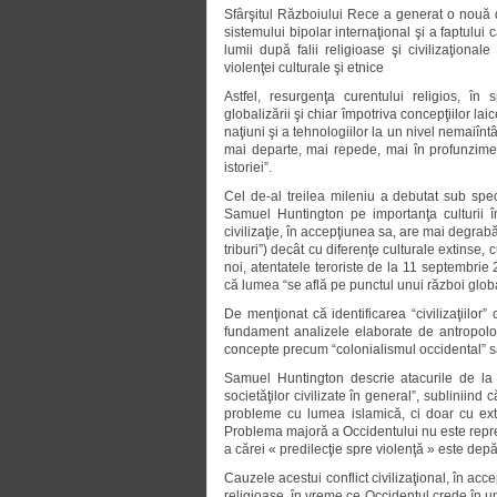
Sfârşitul Războiului Rece a generat o nouă d
sistemului bipolar internaţional şi a faptului
lumii după falii religioase şi civilizaţion
violenţei culturale şi etnice
Astfel, resurgenţa curentului religios, în 
globalizării şi chiar împotriva concepţiilor lai
naţiuni şi a tehnologiilor la un nivel nemaiîntâ
mai departe, mai repede, mai în profunzime
istoriei”.
Cel de-al treilea mileniu a debutat sub spect
Samuel Huntington pe importanţa culturii î
civilizaţie, în accepţiunea sa, are mai degrab
triburi”) decât cu diferenţe culturale extinse, 
noi, atentatele teroriste de la 11 septembri
că lumea “se află pe punctul unui război global 
De menţionat că identificarea “civilizaţiilor”
fundament analizele elaborate de antropol
concepte precum “colonialismul occidental” sa
Samuel Huntington descrie atacurile de la
societăţilor civilizate în general”, subliniin
probleme cu lumea islamică, ci doar cu ext
Problema majoră a Occidentului nu este repreze
a cărei « predilecţie spre violenţă » este de
Cauzele acestui conflict civilizaţional, în acc
religioase, în vreme ce Occidentul crede în un