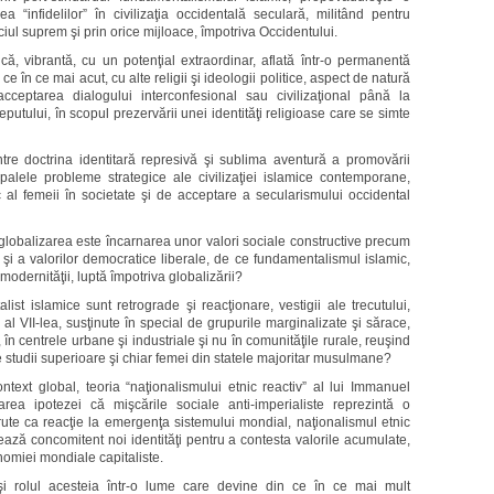
 “infidelilor” în civilizaţia occidentală seculară, militând pentru
ciul suprem şi prin orice mijloace, împotriva Occidentului.
ică, vibrantă, cu un potenţial extraordinar, aflată într-o permanentă
e în ce mai acut, cu alte religii şi ideologii politice, aspect de natură
acceptarea dialogului interconfesional sau civilizaţional până la
ceputului, în scopul prezervării unei identităţi religioase care se simte
tre doctrina identitară represivă şi sublima aventură a promovării
ipalele probleme strategice ale civilizaţiei islamice contemporane,
c al femeii în societate şi de acceptare a secularismului occidental
lobalizarea este încarnarea unor valori sociale constructive precum
 şi a valorilor democratice liberale, de ce fundamentalismul islamic,
modernităţii, luptă împotriva globalizării?
ist islamice sunt retrograde şi reacţionare, vestigii ale trecutului,
i al VII-lea, susţinute în special de grupurile marginalizate şi sărace,
 în centrele urbane şi industriale şi nu în comunităţile rurale, reuşind
studii superioare şi chiar femei din statele majoritar musulmane?
ontext global, teoria “naţionalismului etnic reactiv” al lui Immanuel
area ipotezei că mişcările sociale anti-imperialiste reprezintă o
ărute ca reacţie la emergenţa sistemului mondial, naţionalismul etnic
ează concomitent noi identităţi pentru a contesta valorile acumulate,
omiei mondiale capitaliste.
ă şi rolul acesteia într-o lume care devine din ce în ce mai mult