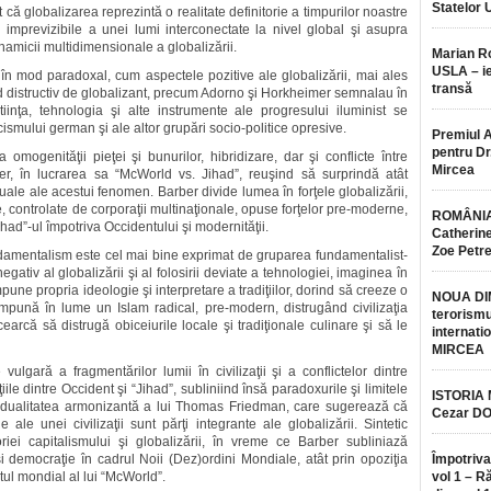
Statelor 
că globalizarea reprezintă o realitate definitorie a timpurilor noastre
 imprevizibile a unei lumi interconectate la nivel global şi asupra
inamicii multidimensionale a globalizării.
Marian 
USLA – ie
n mod paradoxal, cum aspectele pozitive ale globalizării, mai ales
transă
od distructiv de globalizant, precum Adorno şi Horkheimer semnalau în
 ştiinţa, tehnologia şi alte instrumente ale progresului iluminist se
ismului german şi ale altor grupări socio-politice opresive.
Premiul 
pentru Dr.
omogenităţii pieţei şi bunurilor, hibridizare, dar şi conflicte între
Mircea
rber, în lucrarea sa “McWorld vs. Jihad”, reuşind să surprindă atât
uale ale acestui fenomen. Barber divide lumea în forţele globalizării,
 controlate de corporaţii multinaţionale, opuse forţelor pre-moderne,
ROMÂNIA
had”-ul împotriva Occidentului şi modernităţii.
Catherine
Zoe Petr
damentalism este cel mai bine exprimat de gruparea fundamentalist-
gativ al globalizării şi al folosirii deviate a tehnologiei, imaginea în
pune propria ideologie şi interpretare a tradiţiilor, dorind să creeze o
NOUA DI
ună în lume un Islam radical, pre-modern, distrugând civilizaţia
terorismu
earcă să distrugă obiceiurile locale şi tradiţionale culinare şi să le
internatio
MIRCEA
vulgară a fragmentărilor lumii în civilizaţii şi a conflictelor dintre
ile dintre Occident şi “Jihad”, subliniind însă paradoxurile şi limitele
ISTORIA
 cu dualitatea armonizantă a lui Thomas Friedman, care sugerează că
Cezar D
e ale unei civilizaţii sunt părţi integrante ale globalizării. Sintetic
iei capitalismului şi globalizării, în vreme ce Barber subliniază
 şi democraţie în cadrul Noii (Dez)ordini Mondiale, atât prin opoziţia
Împotriva
ltul mondial al lui “McWorld”.
vol 1 – R