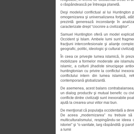
o răspândească pe întreaga planetă.
Deşi modelul conflictual al lui Huntington 
omogenizarea şi universalizarea forţată, atât a
prezintă generează inconstanţe în analizar
caracterizate drept “ciocnire a civilizaţiilor”.
Samuel Huntington oferă un model explicativ p
Occident şi Islam. Ambele lumi sunt fragment
fracţiuni interconfesionale şi alianţe compl
geografic, politic, ideologic şi cultural civilizaţi
În ceea ce priveşte lumea islamică, în preze
mobilizare a formelor moderate ale islamulu
islamic, a culturii jihadiste sinucigaşe an
huntingtonian cu privire la conflictul inexor
conflictului intern din lumea islamică, refe
contemporană globalizantă.
De asemenea, acest balans contrabalansează i
un dialog productiv şi mutual benefic cu civil
conflicte dintre civilizaţii sunt inexorabile po
ajută la crearea unui viitor mai bun.
De menţionat că populaţia occidentală a deve
De aceea „modernizarea” nu trebuie să se
multiculturalismului, respingându-se ideea
istoriei” şi “o vanitate, larg răspândită şi par
a lumii