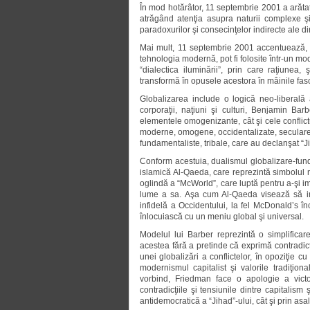
În mod hotărâtor, 11 septembrie 2001 a arătat 
atrăgând atenţia asupra naturii complexe şi
paradoxurilor şi consecinţelor indirecte ale d
Mai mult, 11 septembrie 2001 accentuează, î
tehnologia modernă, pot fi folosite într-un m
“dialectica iluminării”, prin care raţiunea,
transformă în opusele acestora în mâinile fasc
Globalizarea include o logică neo-liberală a 
corporaţii, naţiuni şi culturi, Benjamin Ba
elementele omogenizante, cât şi cele conflict
moderne, omogene, occidentalizate, seculare,
fundamentaliste, tribale, care au declanşat “Ji
Conform acestuia, dualismul globalizare-fun
islamică Al-Qaeda, care reprezintă simbolul ne
oglindă a “McWorld”, care luptă pentru a-şi im
lume a sa. Aşa cum Al-Qaeda visează să imp
infidelă a Occidentului, la fel McDonald’s înc
înlocuiască cu un meniu global şi universal.
Modelul lui Barber reprezintă o simplificare 
acestea fără a pretinde că exprimă contradicţi
unei globalizări a conflictelor, în opoziţie
modernismul capitalist şi valorile tradiţional
vorbind, Friedman face o apologie a victor
contradicţiile şi tensiunile dintre capitalism
antidemocratică a “Jihad”-ului, cât şi prin asa