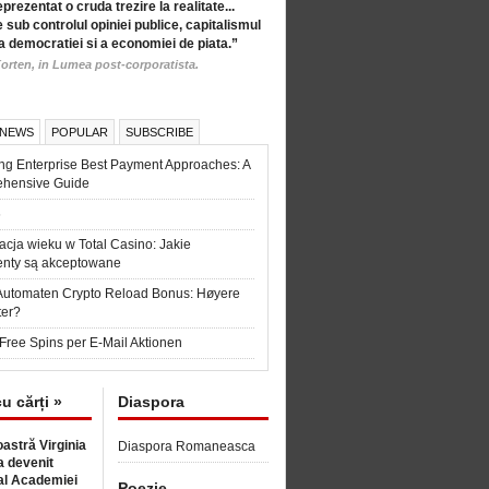
eprezentat o cruda trezire la realitate...
 sub controlul opiniei publice, capitalismul
a democratiei si a economiei de piata.”
orten, in Lumea post-corporatista.
 NEWS
POPULAR
SUBSCRIBE
ng Enterprise Best Payment Approaches: A
hensive Guide
6
acja wieku w Total Casino: Jakie
nty są akceptowane
Automaten Crypto Reload Bonus: Høyere
ter?
Free Spins per E-Mail Aktionen
cu cărți »
Diaspora
astră Virginia
Diaspora Romaneasca
 devenit
l Academiei
Poezie