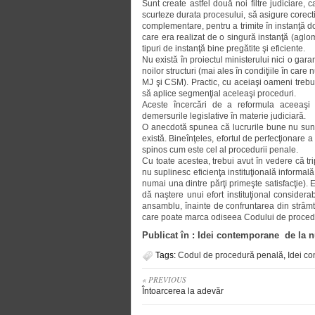
Sunt create astfel două noi filtre judiciare, ca
scurteze durata procesului, să asi­gu­re corect
complementare, pentru a tri­mite în instanţă dos
care era realizat de o singură instanţă (aglom
tipuri de instanţă bine pregătite şi eficiente.
Nu există în proiectul ministerului nici o gara
noilor structuri (mai ales în condiţiile în ca
MJ şi CSM). Practic, cu aceiaşi oameni trebuie
să aplice segmenţial aceleaşi proceduri.
Aceste încercări de a reformula aceeaşi fi
demersurile legislative în materie judiciară.
O anecdotă spunea că lucrurile bune nu sunt i
există. Bineînţeles, efortul de perfecţionare a
spinos cum este cel al procedurii penale.
Cu toate acestea, trebui avut în vedere că tripl
nu suplinesc eficienţa insti­tu­ţio­nală informa
numai una dintre părţi primeşte satisfacţie). Ezi
dă naştere unui efort instituţional considerab
ansamblu, înain­te de confruntarea din strâm­
care poate marca odiseea Codului de proced
Publicat în : Idei contemporane de la 
Tags:
Co­dul de procedură penală
,
Idei c
« PREVIOUS
Întoarcerea la adevăr