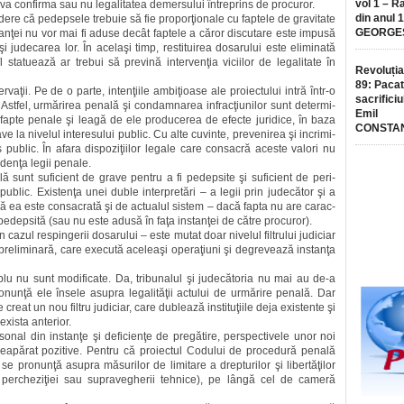
vol 1 – R
va confirma sau nu legalitatea demersului întreprins de procuror.
din anul 
vedere că pedepsele trebuie să fie proporţionale cu faptele de gravitate
GEORGE
anţei nu vor mai fi aduse decât faptele a căror discutare este impusă
şi judecarea lor. În acelaşi timp, restituirea dosarului este eliminată
 statuează ar trebui să prevină intervenţia viciilor de legalitate în
Revoluția
89: Pacat
ţii. Pe de o parte, inten­ţi­ile ambiţioase ale proiectului intră într-o
sacrificiu
 Astfel, urmărirea penală şi con­dam­narea infracţiunilor sunt deter­mi­
Emil
apte penale şi leagă de ele pro­ducerea de efecte juridice, în baza
CONSTA
e la nivelul interesului public. Cu alte cuvinte, prevenirea şi incri­mi­
 public. În afara dispoziţiilor legale care consacră aceste valori nu
idenţa legii penale.
lă sunt suficient de grave pentru a fi pedepsite şi suficient de peri­
ublic. Existenţa unei duble interpretări – a legii prin judecător şi a
u că ea este consacrată şi de actualul sistem – dacă fapta nu are carac­
 pedepsită (sau nu este adusă în faţa instanţei de către procuror).
n cazul respingerii dosa­ru­lui – este mutat doar nivelul filtru­lui judiciar
preliminară, care execută aceleaşi operaţiuni şi degre­vează instanţa
lu nu sunt modificate. Da, tribunalul şi judecătoria nu mai au de-a
unţă ele însele asupra lega­lităţii actului de urmărire penală. Dar
creat un nou filtru judiciar, care dublează instituţiile deja existente şi
exista anterior.
rsonal din instanţe şi deficienţe de pregătire, perspectivele unor noi
 neapărat pozitive. Pen­tru că proiectul Codului de proce­dură penală
 se pronunţă asupra măsurilor de limitare a drepturilor şi libertăţilor
lor, percheziţiei sau supra­ve­gherii tehnice), pe lângă cel de ca­meră