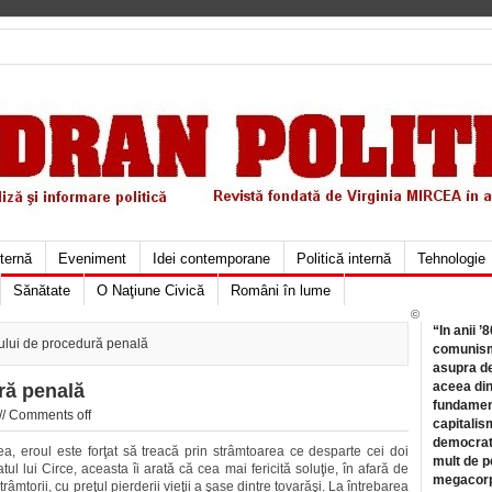
xternă
Eveniment
Idei contemporane
Politică internă
Tehnologie
Sănătate
O Naţiune Civică
Români în lume
©
“In anii ’
lui de procedură penală
comunismu
asupra de
aceea din
ră penală
fundament
//
Comments off
capitalis
democrati
a, eroul este forţat să treacă prin strâmtoarea ce desparte cei doi
mult de pe
tul lui Circe, aceasta îi arată că cea mai fericită soluţie, în afară de
megacorpo
âmtorii, cu preţul pierderii vieţii a şase dintre tovarăşi. La întrebarea