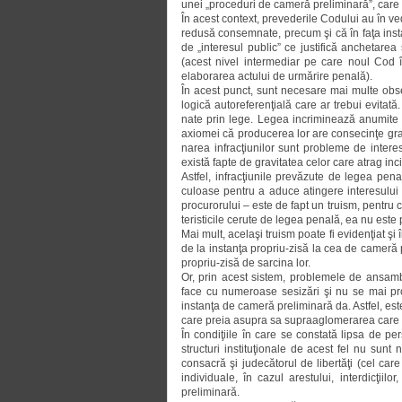
unei „proceduri de cameră preliminară”, care 
În acest context, prevederile Co­du­lui au în 
redusă consemnate, precum şi că în faţa inst
de „interesul public” ce justifică anchetarea 
(acest nivel intermediar pe care noul Cod îl
elaborarea actului de urmărire penală).
În acest punct, sunt necesare mai multe observa
logică autoreferenţială care ar trebui evitată.
nate prin lege. Legea incriminează anumite f
axiomei că producerea lor are con­se­cinţe grav
narea infracţiunilor sunt probleme de interes
exis­tă fapte de gravitatea celor care atrag inc
Astfel, infracţiunile prevăzute de le­gea pena
culoase pentru a aduce atingere interesului p
pro­curorului – este de fapt un truism, pen­tr
teristicile cerute de legea penală, ea nu este
Mai mult, acelaşi truism poate fi evi­denţiat şi î
de la instanţa propriu-zisă la cea de cameră 
propriu-zisă de sarcina lor.
Or, prin acest sistem, problemele de ansamb
face cu numeroase sesizări şi nu se mai pron
instanţa de cameră preliminară da. Astfel, este 
care preia asupra sa supraa­glo­me­rarea care 
În condiţiile în care se constată lipsa de pe
structuri instituţionale de acest fel nu sunt
consacră şi judecătorul de libertăţi (cel care
individuale, în cazul ares­tu­lui, interdicţii
preliminară.