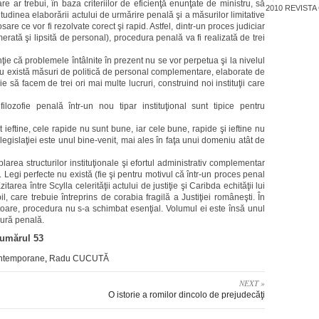
re ar trebui, în baza crite­ri­ilor de eficienţă enunţate de ministru, să
2010
REVISTA
itudinea elaborării actului de urmărire penală şi a măsurilor limi­tative
are ce vor fi rezolvate corect şi rapid. Astfel, dintr-un proces judiciar
erată şi lipsită de personal), procedura penală va fi realizată de trei
nţie că problemele întâlnite în prezent nu se vor perpetua şi la nivelul
re nu există măsuri de politică de personal complementare, elaborate de
 să facem de trei ori mai multe lucruri, construind noi instituţii care
lozofie penală într-un nou tipar instituţional sunt tipice pentru
eftine, cele rapide nu sunt bune, iar cele bune, rapide şi ief­tine nu
 legislaţiei este unul bine-venit, mai ales în faţa unui domeniu atât de
area structurilor institu­ţio­nale şi efortul administrativ comple­men­tar
lă. Legi perfecte nu exis­tă (fie şi pentru motivul că într-un proces penal
tarea între Scylla celerităţii actului de justiţie şi Caribda echităţii lui
il, care trebuie întreprins de corabia fragilă a Justiţiei româneşti. În
toa­re, procedura nu s-a schimbat esenţial. Volumul ei este însă unul
ură penală.
numărul 53
ontemporane
,
Radu CUCUTĂ
NEXT »
O istorie a romilor dincolo de prejudecăţi