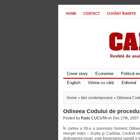
HOME
CONTACT
CUVÂNT ÎNAINTE
Cover story
Economie
Politică e
English
Vitrina cu cărți
Editorial
Home
»
Idei contemporane
» Odiseea Codu
Odiseea Codului de procedu
Posted by
Radu CUCUTA
on Dec 27th, 2007 
În cartea a XII-a a poemului homeric Odisee
monştri mitici – Scylla şi Caribda. Cerând sfa
distrugerea navei, este traversarea rapidă a str