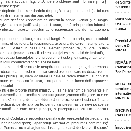
in să le aducă în faţa lor. Ambele probleme sunt informale şi nu ţin
de Științe
ţiilor legale.
Statelor 
r depinde şi de standardele de pregătire a personalului (la fel cum
ţi din instanţe sau din par­che­te).
Marian 
u putem decât să constatăm că abuzul în serviciu (chiar şi al magis­
USLA – ie
tergiversarea nejustificată poate fi sancţionată prin practica internă a
transă
 conducătorii acestor structuri au o responsabilitate de management
procedurale, discuţia este mai lungă. Pe de o parte, este discu­ta­bil
Premiul 
inistrul se referă la respin­­gerea acestora de către instanţe sau la
pentru Dr.
nisterului Public în baza unei element procedural, cu greu putem
Mircea
unt soluţionate – corectitu­di­nea soluţiei este stabilită de instanţă, iar
teresează bineînţeles rolul procurorilor) este şi ea sancţionabilă (prin
in rolul conducătorilor din aceste foruri).
ROMÂNIA
la baza deciziilor nu este neapărat un semnal negativ, ci o de­mons­
Catherine
onsiderare (iar un sistem judi­ciar corect este unul care nu descon­si­deră
Zoe Petr
es public). Iar, dacă do­sa­rele la care se referă ministrul sunt pur şi
tunci cei implicaţi în Justi­ţie au permanent la îndemână mijloa­cele
NOUA DI
ocesului.
terorismu
e nu este proprie numai ministrului, să ne amintim de momen­tele în
internatio
ca dovadă a funcţionării sistemului juridic „condamnări”) are un efect
MIRCEA
ormează tendinţa de a considera că un proces corect este cel în care
achitări); pe de altă parte, pentru că prezumţia de nevinovăţie se
edurală prin care avocaţii bogaţi şi pricepuţi dau cu tifla poporului
ISTORIA
Cezar D
proiectul Codului de procedură penală este reprezentat de „regândirea
iunea noilor dispo­ziţii, apar soluţii alternative: procurorul care renunţă
Împotriva
ive. Pentru a nu mai aglomera instanţa, această decizie va fi supusă