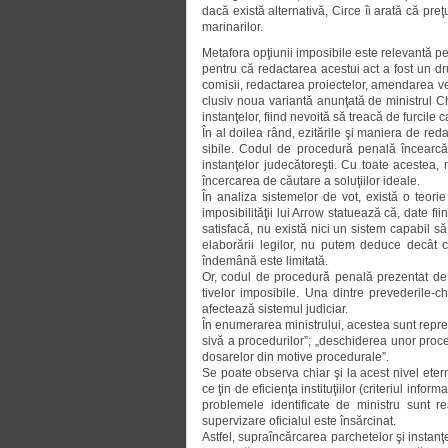
dacă există alternativă, Circe îi arată că pre
marinarilor.
Metafora opţiunii imposibile este relevantă p
pen­tru că redactarea acestui act a fost un d
co­misii, redactarea proiectelor, amen­da­rea vec
clu­siv noua variantă anunţată de mi­nis­trul 
instanţelor, fiind nevoită să treacă de furcile
În al doilea rând, ezitările şi ma­nie­ra de red
sibile. Codul de procedură penală încearcă
instanţelor judecătoreşti. Cu toate aces­tea
încercarea de căutare a soluţiilor idea­le.
În analiza sistemelor de vot, există o teorie 
imposibilităţii lui Arrow statuează că, date f
satisfacă, nu există nici un sistem ca­pa­bil 
elaborării legilor, nu putem deduce de­cât 
îndemână este limitată.
Or, codul de procedură penală pre­zentat de mi
tivelor imposibile. Una dintre preve­de­ri­le-
afectează sistemul judiciar.
În enu­me­ra­rea ministrului, acestea sunt repr
sivă a procedurilor”; „deschiderea unor proced
dosarelor din motive procedurale”.
Se poate observa chiar şi la acest nivel etern
ce ţin de eficienţa instituţiilor (cri­teriul info
problemele identificate de ministru sunt re
supervizare oficialul este însărcinat.
Astfel, supraîncărcarea parchetelor şi instanţe