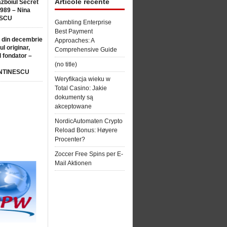
Articole recente
ăzboiul Secret
1989 – Nina
SCU
Gambling Enterprise
Best Payment
 din decembrie
Approaches: A
ul originar,
Comprehensive Guide
l fondator –
(no title)
NTINESCU
Weryfikacja wieku w
Total Casino: Jakie
dokumenty są
akceptowane
NordicAutomaten Crypto
Reload Bonus: Høyere
Procenter?
Zoccer Free Spins per E-
Mail Aktionen