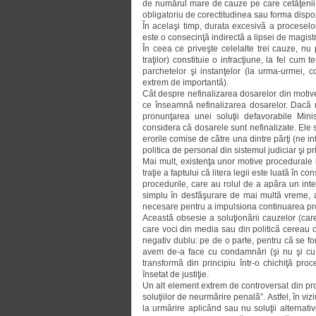
de numărul mare de cauze pe care cetăţenii ţ
obligatoriu de corectitudinea sau for­ma dispozi
În acelaşi timp, durata excesivă a proceselo
este o consecinţă indirectă a lipsei de magistra
În ceea ce priveşte celelalte trei cau­ze, n
traţilor) constituie o infracţiune, la fel cum 
parchetelor şi instanţelor (la urma-ur­mei,
extrem de importantă).
Cât despre nefinalizarea dosarelor din motive 
ce înseamnă nefinalizarea dosa­relor. Dacă m
pronunţarea unei soluţii defa­vo­rabile Mi
considera că dosarele sunt nefina­liza­te. Ele s
erorile comise de către una dintre părţi (ne in
politica de personal din sistemul judiciar şi pr
Mai mult, existenţa unor motive procedurale 
traţie a faptului că litera legii este luată în c
procedurile, care au rolul de a apă­ra un inter
simplu în desfăşurare de mai mul­tă vreme, a
necesare pentru a impul­sio­na continuarea pr
Această obsesie a soluţionării cauzelor (car
care voci din media sau din poli­tică cereau 
negativ dublu: pe de o parte, pentru că se f
avem de-a face cu condamnări (şi nu şi cu 
transformă din principiu într-o chichiţă proc
însetat de justiţie.
Un alt element extrem de contro­ver­sat din 
soluţiilor de neurmărire penală”. Astfel, în viz
la urmărire aplicând sau nu soluţii alternat