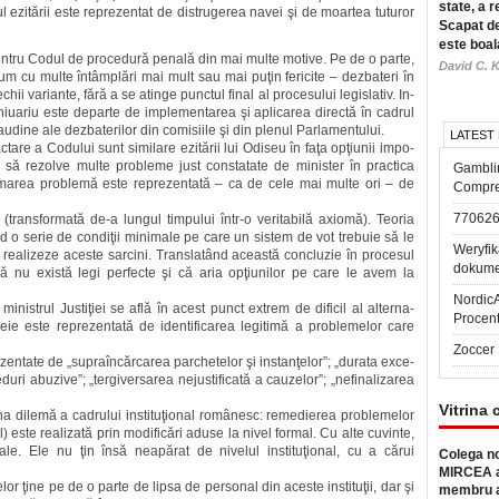
state, a r
ţul ezitării este reprezentat de distrugerea navei şi de moartea tuturor
Scapat de
este boal
entru Co­dul de procedură penală din mai multe motive. Pe de o parte,
David C. K
rum cu multe întâmplări mai mult sau mai puţin fericite – dezbateri în
hii variante, fără a se atinge punc­tul final al procesului legislativ. In­
Chiuariu este departe de imple­mentarea şi aplicarea directă în cadrul
 caudine ale dezbaterilor din comisiile şi din plenul Parlamentului.
LATEST
actare a Codului sunt similare ezitării lui Odiseu în faţa opţiunii impo­
 să rezolve multe probleme just constatate de minister în practica
Gambli
, marea problemă este repre­zen­tată – ca de cele mai multe ori – de
Compre
77062
(transformată de-a lungul tim­pu­lui într-o veritabilă axiomă). Teoria
iind o serie de condiţii minimale pe care un sistem de vot trebuie să le
Weryfik
să realizeze aceste sarcini. Trans­latând această concluzie în procesul
dokume
că nu există legi perfecte şi că aria opţiunilor pe care le avem la
Nordic
nistrul Justiţiei se află în acest punct extrem de dificil al alter­na­
Procen
cheie este reprezentată de identifi­ca­rea legitimă a problemelor care
Zoccer 
e­zentate de „supraîncărcarea parchetelor şi instanţelor”; „durata exce­
uri abuzive”; „tergiversarea nejustificată a cauzelor”; „nefina­liza­rea
Vitrina 
a dilemă a cadrului institu­ţio­nal românesc: remedierea proble­me­lor
rmal) este realizată prin modificări aduse la nivel formal. Cu alte cuvinte,
ale. Ele nu ţin însă nea­părat de nivelul instituţional, cu a cărui
Colega no
MIRCEA a
lor ţine pe de o parte de lipsa de personal din aceste instituţii, dar şi
membru a