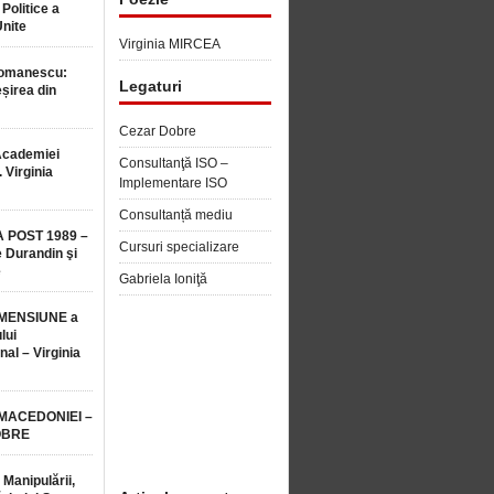
 Politice a
Unite
Virginia MIRCEA
Romanescu:
Legaturi
șirea din
Cezar Dobre
Academiei
Consultanţă ISO –
 Virginia
Implementare ISO
Consultanță mediu
 POST 1989 –
Cursuri specializare
 Durandin şi
e
Gabriela Ioniţă
MENSIUNE a
lui
nal – Virginia
 MACEDONIEI –
OBRE
 Manipulării,