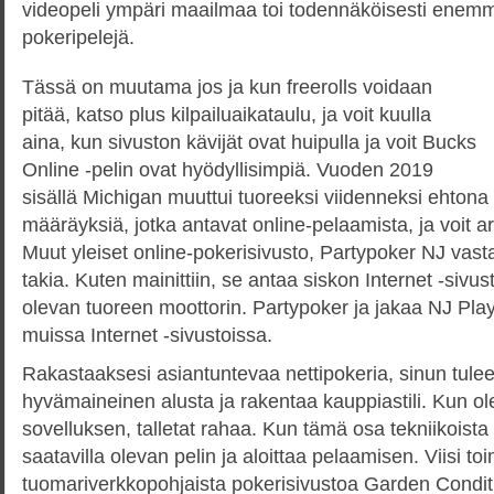
videopeli ympäri maailmaa toi todennäköisesti enemm
pokeripelejä.
Tässä on muutama jos ja kun freerolls voidaan
pitää, katso plus kilpailuaikataulu, ja voit kuulla
aina, kun sivuston kävijät ovat huipulla ja voit Bucks
Online -pelin ovat hyödyllisimpiä. Vuoden 2019
sisällä Michigan muuttui tuoreeksi viidenneksi ehtona
määräyksiä, jotka antavat online-pelaamista, ja voit ar
Muut yleiset online-pokerisivusto, Partypoker NJ vas
takia. Kuten mainittiin, se antaa siskon Internet -sivu
olevan tuoreen moottorin. Partypoker ja jakaa NJ Pla
muissa Internet -sivustoissa.
Rakastaaksesi asiantuntevaa nettipokeria, sinun tule
hyvämaineinen alusta ja rakentaa kauppiastili. Kun ole
sovelluksen, talletat rahaa. Kun tämä osa tekniikoista o
saatavilla olevan pelin ja aloittaa pelaamisen. Viisi to
tuomariverkkopohjaista pokerisivustoa Garden Condit