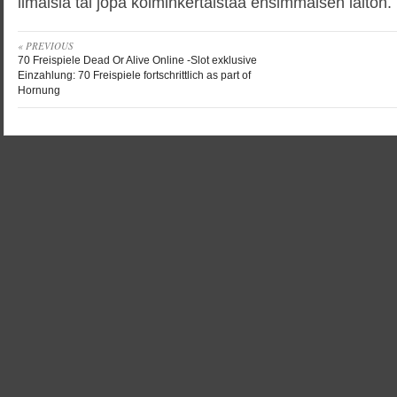
ilmaisia ​​tai jopa kolminkertaistaa ensimmäisen laiton.
« PREVIOUS
70 Freispiele Dead Or Alive Online -Slot exklusive
Einzahlung: 70 Freispiele fortschrittlich as part of
Hornung