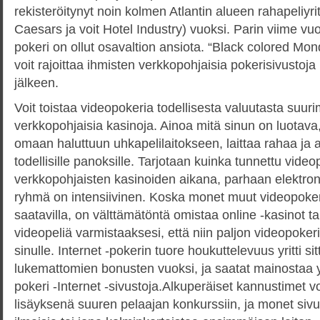
rekisteröitynyt noin kolmen Atlantin alueen rahapeliyr
Caesars ja voit Hotel Industry) vuoksi. Parin viime vu
pokeri on ollut osavaltion ansiota. “Black colored Mo
voit rajoittaa ihmisten verkkopohjaisia ​​pokerisivusto
jälkeen.
Voit toistaa videopokeria todellisesta valuutasta su
verkkopohjaisia ​​kasinoja. Ainoa mitä sinun on luotava,
omaan haluttuun uhkapelilaitokseen, laittaa rahaa ja 
todellisille panoksille. Tarjotaan kuinka tunnettu video
verkkopohjaisten kasinoiden aikana, parhaan elektro
ryhmä on intensiivinen. Koska monet muut videopoker
saatavilla, on välttämätöntä omistaa online -kasinot tar
videopeliä varmistaaksesi, että niin paljon videopokeri
sinulle. Internet -pokerin tuore houkuttelevuus yritti si
lukemattomien bonusten vuoksi, ja saatat mainostaa 
pokeri -Internet -sivustoja.Alkuperäiset kannustimet 
lisäyksenä suuren pelaajan konkurssiin, ja monet sivu