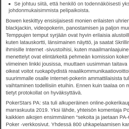
Se johtuu siitä, että henkilö on todennäköisesti y
johdonmukaisimmista pelipaikoista.
Bowen keskittyy ensisijaisesti monien erilaisten uhrien
blackjackin, videopokerin, panostamisen ja paljon muu
Temppujen temput syrjään ovat hyvin erilaisia ​​alustoill
kuten latauskortti, länsimainen näyttö, ja saatat Skrilli
ihmisille Internet -sivustoihisi, kuten maailmanlaajuin
menettelyt ovat elintärkeitä pehmeän komission koke
viimeinen linkki jousissa, muuttaen uusimman taitava
oikeat voitot ruokapöydistä reaalikommunikaatiovoitto
suurimmalle osalle Internet-pokerin ammattilaisista tul
vaihtaminen todellisiin etuihin. Ennen kuin taalaa on 
tietyt protokollat ​​on hyväksyttävä.
PokerStars PA: sta tuli alkuperäinen online-pokerikau
marraskuuta 2019. Yksi lähde, yhteisön komentaja Po
kaikkien aikojen ensimmäinen “sekoita ja jaetaan PA
Poker -verkkosivut. Yhdessä 800 uhkapelaamisen kans